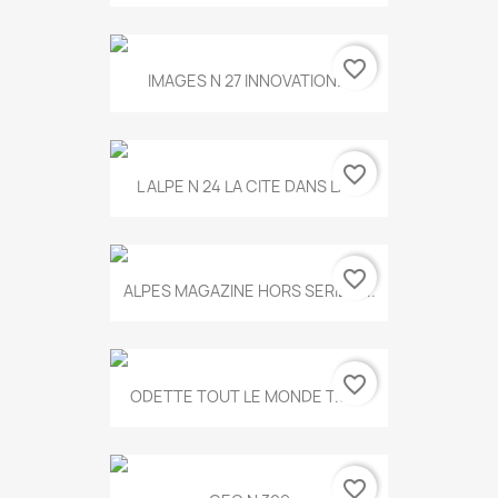
favorite_border
IMAGES N 27 INNOVATION...
favorite_border
L ALPE N 24 LA CITE DANS LA...
favorite_border
ALPES MAGAZINE HORS SERIE N...
favorite_border
ODETTE TOUT LE MONDE T.546
favorite_border