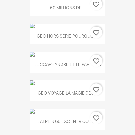
favorite_border
60 MILLIONS DE...
favorite_border
GEO HORS SERIE POURQUOI...
favorite_border
LE SCAPHANDRE ET LE PAPILLON
favorite_border
GEO VOYAGE LA MAGIE DES...
favorite_border
L ALPE N 66 EXCENTRIQUES...