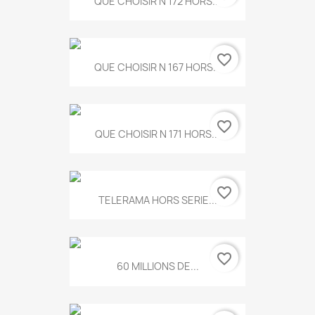
QUE CHOISIR N 172 HORS...
favorite_border
QUE CHOISIR N 167 HORS...
favorite_border
QUE CHOISIR N 171 HORS...
favorite_border
TELERAMA HORS SERIE...
favorite_border
60 MILLIONS DE...