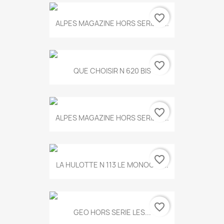
favorite_border
ALPES MAGAZINE HORS SERIE N...
favorite_border
QUE CHOISIR N 620 BIS
favorite_border
ALPES MAGAZINE HORS SERIE N...
favorite_border
LA HULOTTE N 113 LE MONOCLE...
favorite_border
GEO HORS SERIE LES...