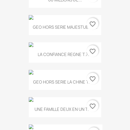
favorite_border
GEO HORS SERIE MAJESTUEUX...
favorite_border
LA CONFIANCE REGNE T.778
favorite_border
GEO HORS SERIE LA CHINE T.497
favorite_border
UNE FAMILLE DEUX EN UN T.675