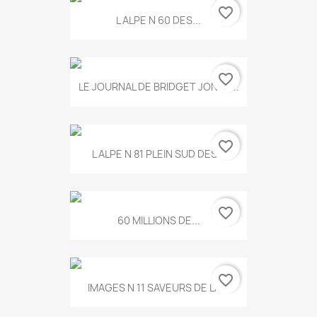
favorite_border
L ALPE N 60 DES...
favorite_border
LE JOURNAL DE BRIDGET JONES...
favorite_border
L ALPE N 81 PLEIN SUD DES...
favorite_border
60 MILLIONS DE...
favorite_border
IMAGES N 11 SAVEURS DE LA...