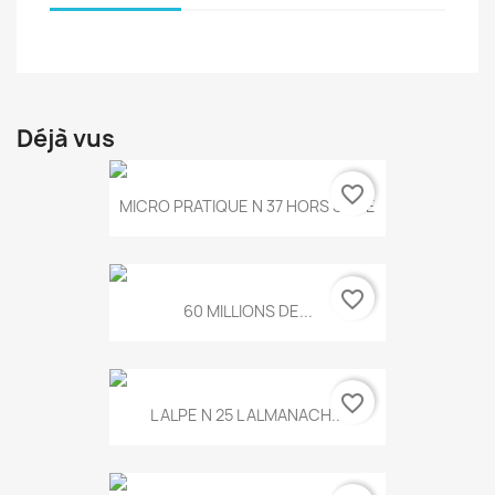
Déjà vus
favorite_border
MICRO PRATIQUE N 37 HORS SERIE
favorite_border
60 MILLIONS DE...
favorite_border
L ALPE N 25 L ALMANACH...