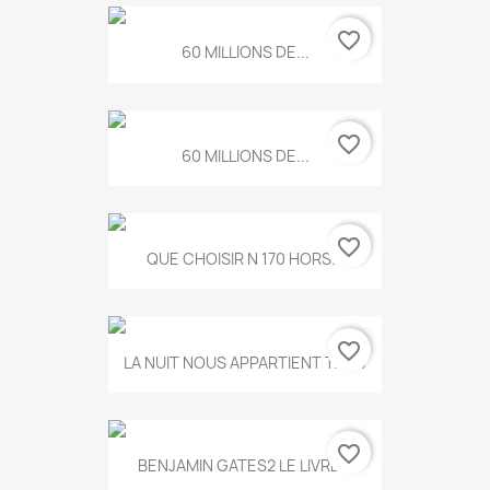
favorite_border
60 MILLIONS DE...
favorite_border
60 MILLIONS DE...
favorite_border
QUE CHOISIR N 170 HORS...
favorite_border
LA NUIT NOUS APPARTIENT T.634
favorite_border
BENJAMIN GATES2 LE LIVRE...