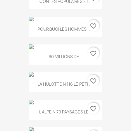
CONTES POPULAIRES ET...
favorite_border
POURQUOI LES HOMMES N...
favorite_border
60 MILLIONS DE...
favorite_border
LA HULOTTE N 116 LE PETIT...
favorite_border
L ALPE N 79 PAYSAGES LE...