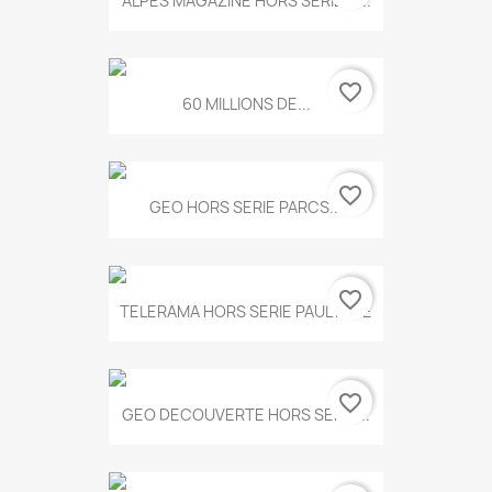
ALPES MAGAZINE HORS SERIE N...
favorite_border
60 MILLIONS DE...
favorite_border
GEO HORS SERIE PARCS...
favorite_border
TELERAMA HORS SERIE PAUL KLEE
favorite_border
GEO DECOUVERTE HORS SERIE...