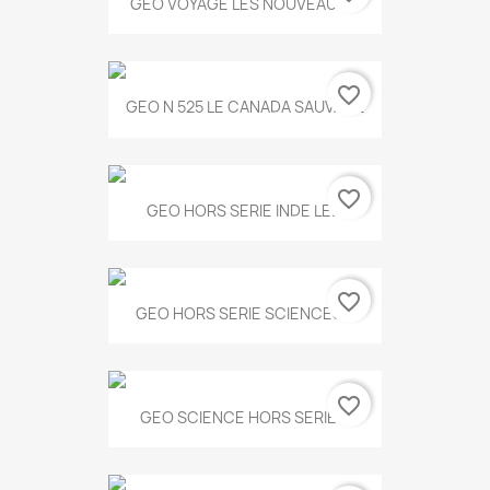
GEO VOYAGE LES NOUVEAUX...
favorite_border
GEO N 525 LE CANADA SAUVAGE
favorite_border
GEO HORS SERIE INDE LE...
favorite_border
GEO HORS SERIE SCIENCES...
favorite_border
GEO SCIENCE HORS SERIE...