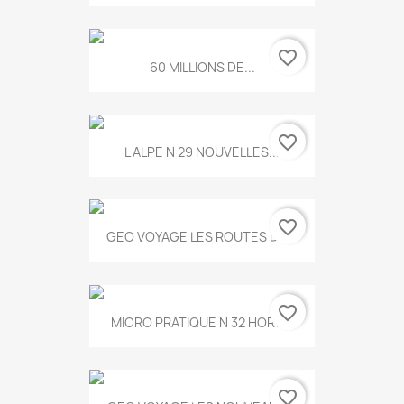
favorite_border
60 MILLIONS DE...
favorite_border
L ALPE N 29 NOUVELLES...
favorite_border
GEO VOYAGE LES ROUTES DE...
favorite_border
MICRO PRATIQUE N 32 HORS...
favorite_border