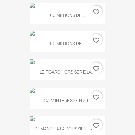
favorite_border
60 MILLIONS DE...
favorite_border
60 MILLIONS DE...
favorite_border
LE FIGARO HORS SERIE LA...
favorite_border
CA M INTERESSE N 29...
favorite_border
DEMANDE A LA POUSSIERE T.778