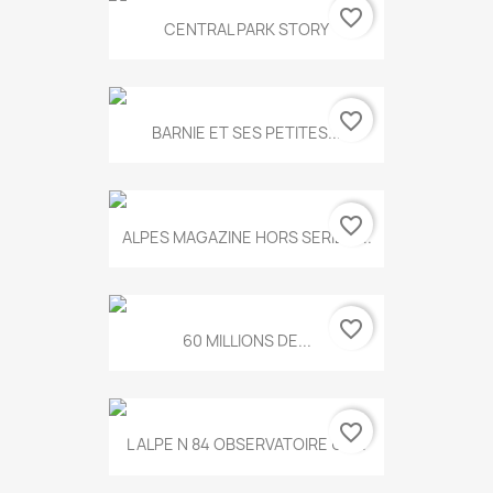
favorite_border
CENTRAL PARK STORY
favorite_border
BARNIE ET SES PETITES...
favorite_border
ALPES MAGAZINE HORS SERIE N...
favorite_border
60 MILLIONS DE...
favorite_border
L ALPE N 84 OBSERVATOIRE UN...