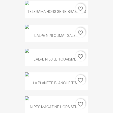
favorite_border
TELERAMA HORS SERIE BRASSENS
favorite_border
L ALPE N 78 CLIMAT SALE...
favorite_border
L ALPE N 50 LE TOURISME...
favorite_border
LA PLANETE BLANCHE T.785
favorite_border
ALPES MAGAZINE HORS SERIE...