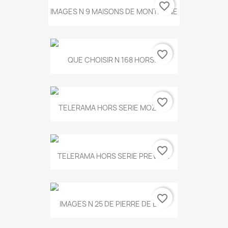
favorite_border
IMAGES N 9 MAISONS DE MONTAGNE
favorite_border
QUE CHOISIR N 168 HORS...
favorite_border
TELERAMA HORS SERIE MOZART
favorite_border
TELERAMA HORS SERIE PREVERT
favorite_border
IMAGES N 25 DE PIERRE DE BOIS