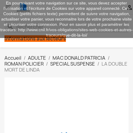
En poursuivant votre navigation sur ce site, vous devez accepter


l’utilisation et l'écriture de Cookies sur votre appareil connecté. Ces
Cookies (petits fichiers texte) permettent de suivre votre navigation,
actualiser votre panier, vous reconnaitre lors de votre prochaine visite
et sécuriser votre connexion. Pour en savoir plus et paramétrer les
search
traceurs: http://www.cnil.fr/vos-obligations/sites-web-cookies-et-autres-
traceurs/que-dit-la-loi/
Informations aux lecteurs
Accueil
ADULTE
MAC DONALD PATRICIA
ROMAN POLICIER
SPECIAL SUSPENSE
LA DOUBLE
MORT DE LINDA