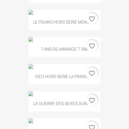
favorite_border
LE FIGARO HORS SERIE MONET...
favorite_border
7 ANS DE MARIAGE T.588
favorite_border
GEO HORS SERIE LA FRANCE...
favorite_border
LA GUERRE DES SEXES AURA T...
favorite_border