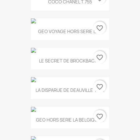
COCO CHANEL T.755
favorite_border
GEO VOYAGE HORS SERIE LA...
favorite_border
LE SECRET DE BROCKBACK...
favorite_border
LA DISPARUE DE DEAUVILLE T.551
favorite_border
GEO HORS SERIE LA BELGIQUE...