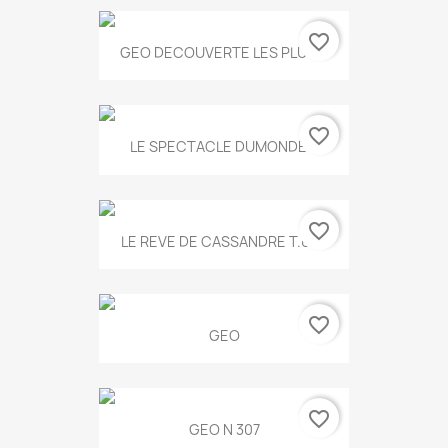
favorite_border
GEO DECOUVERTE LES PLUS...
favorite_border
LE SPECTACLE DUMONDE...
favorite_border
LE REVE DE CASSANDRE T.634
favorite_border
GEO
favorite_border
GEO N 307