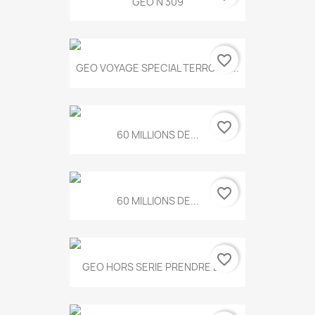
GEO N 309
favorite_border
GEO VOYAGE SPECIAL TERROIRS...
favorite_border
60 MILLIONS DE...
favorite_border
60 MILLIONS DE...
favorite_border
GEO HORS SERIE PRENDRE LE...