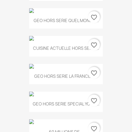
favorite_border
GEO HORS SERIE QUEL MONDE...
favorite_border
CUISINE ACTUELLE HORS SERIE...
favorite_border
GEO HORS SERIE LA FRANCE A...
favorite_border
GEO HORS SERIE SPECIAL YOGA...
favorite_border
60 MILLIONS DE...