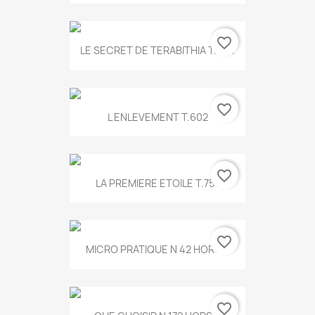
favorite_border
LE SECRET DE TERABITHIA T.560
favorite_border
L ENLEVEMENT T.602
favorite_border
LA PREMIERE ETOILE T.755
favorite_border
MICRO PRATIQUE N 42 HORS...
favorite_border