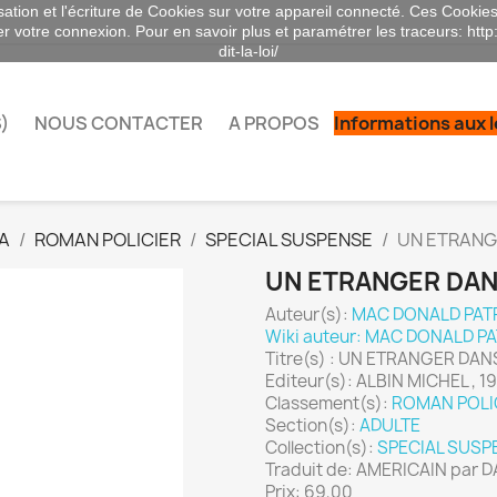
sation et l'écriture de Cookies sur votre appareil connecté. Ces Cookies 
ser votre connexion. Pour en savoir plus et paramétrer les traceurs: http
dit-la-loi/
)
NOUS CONTACTER
A PROPOS
Informations aux 
A
ROMAN POLICIER
SPECIAL SUSPENSE
UN ETRANG
UN ETRANGER DAN
Auteur(s):
MAC DONALD PAT
Wiki auteur: MAC DONALD PA
Titre(s) : UN ETRANGER DA
Editeur(s): ALBIN MICHEL , 1
Classement(s):
ROMAN POLI
Section(s):
ADULTE
Collection(s):
SPECIAL SUSP
Traduit de: AMERICAIN par
Prix: 69,00