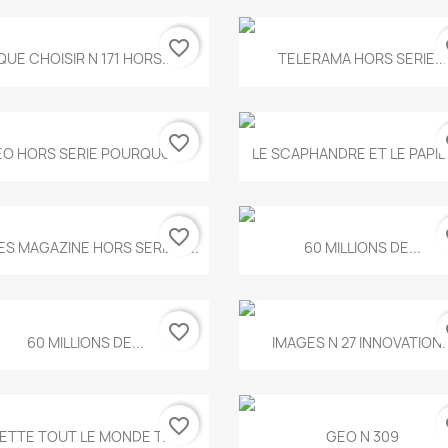
favorite_border
fa
Aperçu rapide
Aperçu rapide


QUE CHOISIR N 171 HORS...
TELERAMA HORS SERIE...
favorite_border
fa
Aperçu rapide
Aperçu rapide


O HORS SERIE POURQUOI...
LE SCAPHANDRE ET LE PAPI
favorite_border
fa
Aperçu rapide
Aperçu rapide


ES MAGAZINE HORS SERIE N...
60 MILLIONS DE...
favorite_border
fa
Aperçu rapide
Aperçu rapide


60 MILLIONS DE...
IMAGES N 27 INNOVATION..
favorite_border
fa
Aperçu rapide
Aperçu rapide


ETTE TOUT LE MONDE T.546
GEO N 309