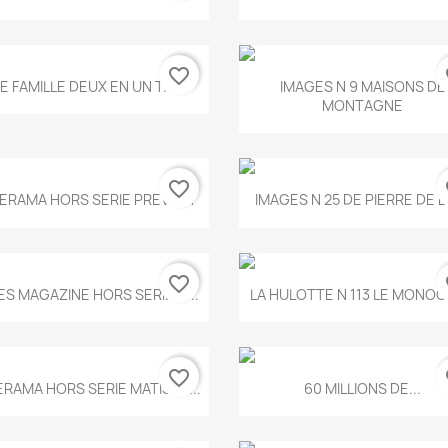
favorite_border
fa
Aperçu rapide
Aperçu rapide


E FAMILLE DEUX EN UN T.675
IMAGES N 9 MAISONS DE
MONTAGNE
favorite_border
fa
Aperçu rapide
Aperçu rapide


ERAMA HORS SERIE PREVERT
IMAGES N 25 DE PIERRE DE 
favorite_border
fa
Aperçu rapide
Aperçu rapide


ES MAGAZINE HORS SERIE N...
LA HULOTTE N 113 LE MONOCL
favorite_border
fa
Aperçu rapide
Aperçu rapide


ERAMA HORS SERIE MATISSE...
60 MILLIONS DE...