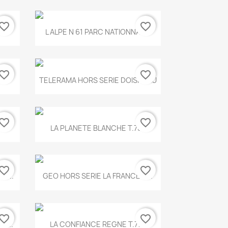
vorite_border
favorite_border
Aperçu rapide

.
L ALPE N 61 PARC NATIONNAL...
vorite_border
favorite_border
Aperçu rapide

TELERAMA HORS SERIE DOISNEAU
vorite_border
favorite_border
Aperçu rapide

.
LA PLANETE BLANCHE T.785
vorite_border
favorite_border
Aperçu rapide

E...
GEO HORS SERIE LA FRANCE A...
vorite_border
favorite_border
Aperçu rapide

X...
LA CONFIANCE REGNE T.778