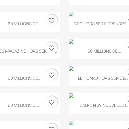
favorite_border
fa
Aperçu rapide
Aperçu rapide


60 MILLIONS DE...
GEO HORS SERIE PRENDRE LE
favorite_border
fa
Aperçu rapide
Aperçu rapide


ES MAGAZINE HORS SERIE N...
60 MILLIONS DE...
favorite_border
fa
Aperçu rapide
Aperçu rapide


60 MILLIONS DE...
LE FIGARO HORS SERIE LA..
favorite_border
fa
Aperçu rapide
Aperçu rapide


60 MILLIONS DE...
L ALPE N 29 NOUVELLES..