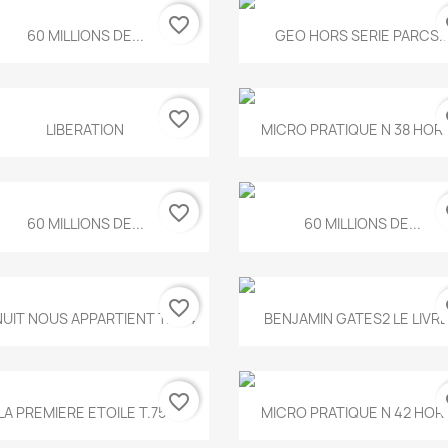
favorite_border
fa
Aperçu rapide
Aperçu rapide


60 MILLIONS DE...
GEO HORS SERIE PARCS..
favorite_border
fa
Aperçu rapide
Aperçu rapide


LIBERATION
MICRO PRATIQUE N 38 HORS
favorite_border
fa
Aperçu rapide
Aperçu rapide


60 MILLIONS DE...
60 MILLIONS DE...
favorite_border
fa
Aperçu rapide
Aperçu rapide


NUIT NOUS APPARTIENT T.634
BENJAMIN GATES2 LE LIVRE.
favorite_border
fa
Aperçu rapide
Aperçu rapide


LA PREMIERE ETOILE T.755
MICRO PRATIQUE N 42 HORS