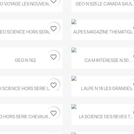
favorite_border
fa
Aperçu rapide
Aperçu rapide


O VOYAGE LES NOUVEAUX...
GEO N 525 LE CANADA SAUV
favorite_border
fa
Aperçu rapide
Aperçu rapide


EO SCIENCE HORS SERIE...
ALPES MAGAZINE THEMATIQUE
favorite_border
fa
Aperçu rapide
Aperçu rapide


GEO N 162
CA M INTERESSE N 30...
favorite_border
fa
Aperçu rapide
Aperçu rapide


 SCIENCE HORS SERIE UNE...
L ALPE N 18 LES GRANDES..
favorite_border
fa
Aperçu rapide
Aperçu rapide


O HORS SERIE CHEVAUX ET...
LA SCIENCE DES REVES T.7