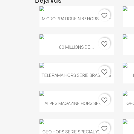
Déjà vus
favorite_border
Aperçu rapide

MICRO PRATIQUE N 37 HORS SERIE
favorite_border
Aperçu rapide

60 MILLIONS DE...
favorite_border
Aperçu rapide

TELERAMA HORS SERIE BRASSENS
favorite_border
Aperçu rapide

ALPES MAGAZINE HORS SERIE...
GEO
favorite_border
Aperçu rapide

GEO HORS SERIE SPECIAL YOGA...