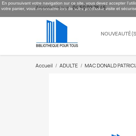
En poursuivant votre navigation sur ce site, vous devez accepter l’utili
Appelez-nous :
04 50 02 78 45
votre panier, vous reconnaitre lors de votre prochaine visite et sécuri
NOUVEAUTÉ(S
Accueil
ADULTE
MAC DONALD PATRICI