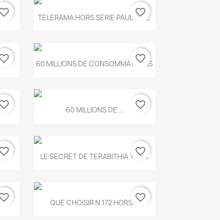
vorite_border
favorite_border
Aperçu rapide

.
TELERAMA HORS SERIE PAUL KLEE
vorite_border
favorite_border
Aperçu rapide

...
60 MILLIONS DE CONSOMMATEURS
vorite_border
favorite_border
Aperçu rapide

60 MILLIONS DE...
vorite_border
favorite_border
Aperçu rapide

..
LE SECRET DE TERABITHIA T.560
vorite_border
favorite_border
Aperçu rapide

...
QUE CHOISIR N 172 HORS...