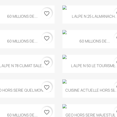
favorite_border
fa
Aperçu rapide
Aperçu rapide


60 MILLIONS DE...
L ALPE N 25 L ALMANACH..
favorite_border
fa
Aperçu rapide
Aperçu rapide


60 MILLIONS DE...
60 MILLIONS DE...
favorite_border
fa
Aperçu rapide
Aperçu rapide


L ALPE N 78 CLIMAT SALE...
L ALPE N 50 LE TOURISME..
favorite_border
fa
Aperçu rapide
Aperçu rapide


 HORS SERIE QUEL MONDE...
CUISINE ACTUELLE HORS SERI
favorite_border
fa
Aperçu rapide
Aperçu rapide


60 MILLIONS DE...
GEO HORS SERIE MAJESTUEU