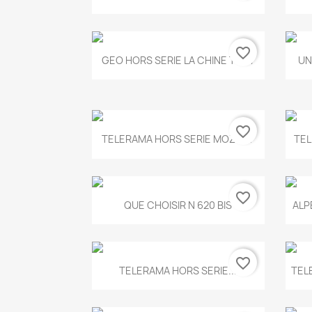
favorite_border
Aperçu rapide

GEO HORS SERIE LA CHINE T.497
UN
favorite_border
Aperçu rapide

TELERAMA HORS SERIE MOZART
TEL
favorite_border
Aperçu rapide

QUE CHOISIR N 620 BIS
ALP
favorite_border
Aperçu rapide

TELERAMA HORS SERIE...
TEL