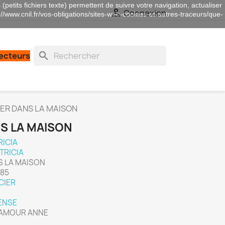
(petits fichiers texte) permettent de suivre votre navigation, actualiser

Connexion
://www.cnil.fr/vos-obligations/sites-web-cookies-et-autres-traceurs/que-
search
lecteurs
ER DANS LA MAISON
S LA MAISON
RICIA
TRICIA
NS LA MAISON
985
CIER
ENSE
 DAMOUR ANNE