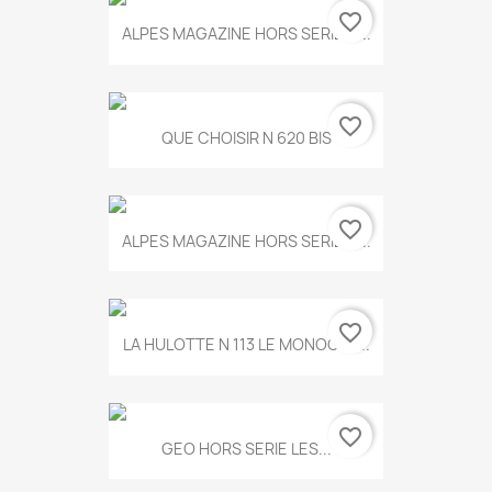
favorite_border
ALPES MAGAZINE HORS SERIE N...
favorite_border
QUE CHOISIR N 620 BIS
favorite_border
ALPES MAGAZINE HORS SERIE N...
favorite_border
LA HULOTTE N 113 LE MONOCLE...
favorite_border
GEO HORS SERIE LES...