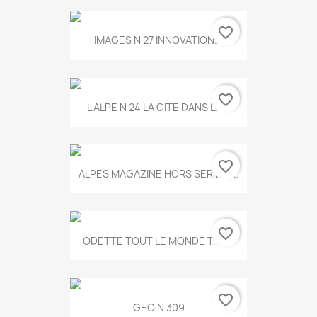
favorite_border
IMAGES N 27 INNOVATION...
favorite_border
L ALPE N 24 LA CITE DANS LA...
favorite_border
ALPES MAGAZINE HORS SERIE N...
favorite_border
ODETTE TOUT LE MONDE T.546
favorite_border
GEO N 309