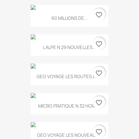
favorite_border
60 MILLIONS DE...
favorite_border
L ALPE N 29 NOUVELLES...
favorite_border
GEO VOYAGE LES ROUTES DE...
favorite_border
MICRO PRATIQUE N 32 HORS...
favorite_border
GEO VOYAGE LES NOUVEAUX...