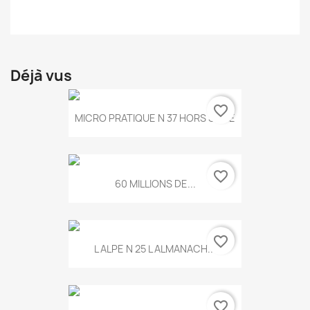
Déjà vus
favorite_border
MICRO PRATIQUE N 37 HORS SERIE
favorite_border
60 MILLIONS DE...
favorite_border
L ALPE N 25 L ALMANACH...
favorite_border