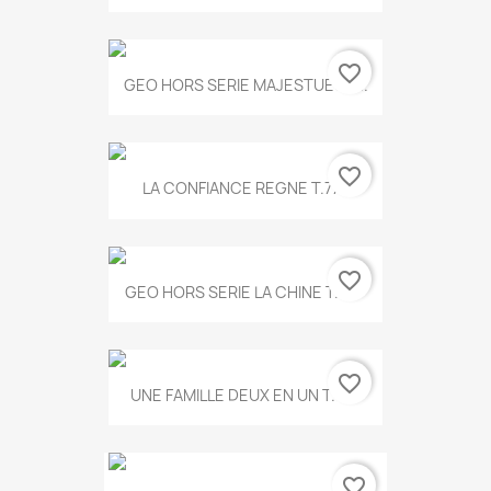
favorite_border
GEO HORS SERIE MAJESTUEUX...
favorite_border
LA CONFIANCE REGNE T.778
favorite_border
GEO HORS SERIE LA CHINE T.497
favorite_border
UNE FAMILLE DEUX EN UN T.675
favorite_border