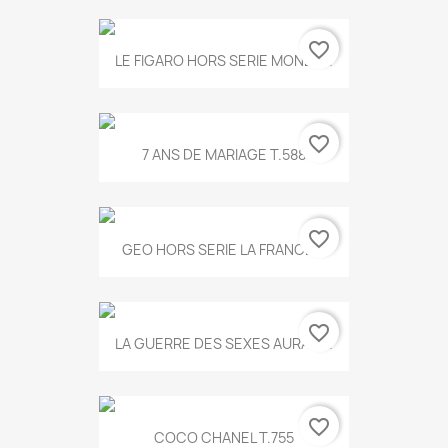
favorite_border
LE FIGARO HORS SERIE MONET...
favorite_border
7 ANS DE MARIAGE T.588
favorite_border
GEO HORS SERIE LA FRANCE...
favorite_border
LA GUERRE DES SEXES AURA T...
favorite_border
COCO CHANEL T.755