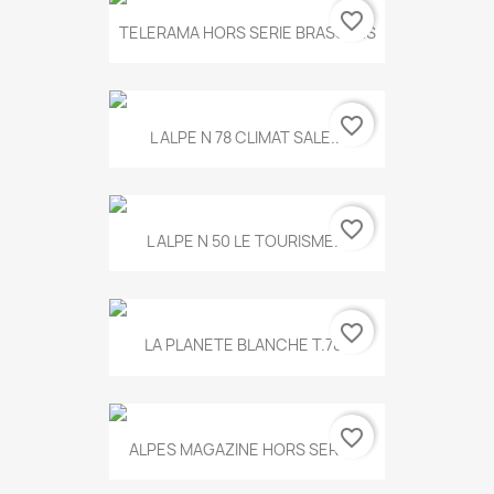
favorite_border
TELERAMA HORS SERIE BRASSENS
favorite_border
L ALPE N 78 CLIMAT SALE...
favorite_border
L ALPE N 50 LE TOURISME...
favorite_border
LA PLANETE BLANCHE T.785
favorite_border
ALPES MAGAZINE HORS SERIE...