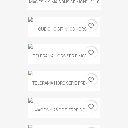
IMAGES N 9 MAISONS DE MONTAGNE
favorite_border
QUE CHOISIR N 168 HORS...
favorite_border
TELERAMA HORS SERIE MOZART
favorite_border
TELERAMA HORS SERIE PREVERT
favorite_border
IMAGES N 25 DE PIERRE DE BOIS