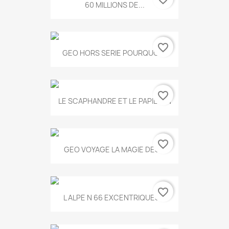
60 MILLIONS DE...
favorite_border
GEO HORS SERIE POURQUOI...
favorite_border
LE SCAPHANDRE ET LE PAPILLON
favorite_border
GEO VOYAGE LA MAGIE DES...
favorite_border
L ALPE N 66 EXCENTRIQUES...