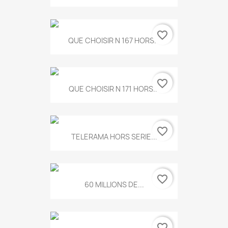
favorite_border
QUE CHOISIR N 167 HORS...
favorite_border
QUE CHOISIR N 171 HORS...
favorite_border
TELERAMA HORS SERIE...
favorite_border
60 MILLIONS DE...
favorite_border