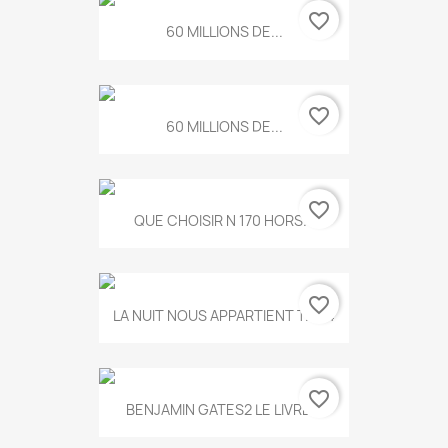
favorite_border
60 MILLIONS DE...
favorite_border
60 MILLIONS DE...
favorite_border
QUE CHOISIR N 170 HORS...
favorite_border
LA NUIT NOUS APPARTIENT T.634
favorite_border
BENJAMIN GATES2 LE LIVRE...