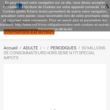
En poursuivant votre navigation sur ce site, vous devez accepter


l’utilisation et l'écriture de Cookies sur votre appareil connecté. Ces
Cookies (petits fichiers texte) permettent de suivre votre navigation,
actualiser votre panier, vous reconnaitre lors de votre prochaine visite
et sécuriser votre connexion. Pour en savoir plus et paramétrer les
search
traceurs: http://www.cnil.fr/vos-obligations/sites-web-cookies-et-autres-
traceurs/que-dit-la-loi/
Informations aux lecteurs
Accueil
ADULTE
-
PERIODIQUES
60 MILLIONS
DE CONSOMMATEURS HORS SERIE N 171 SPECIAL
IMPOTS