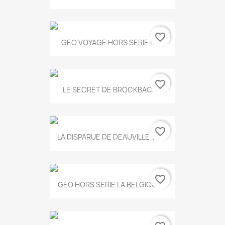
favorite_border
GEO VOYAGE HORS SERIE LA...
favorite_border
LE SECRET DE BROCKBACK...
favorite_border
LA DISPARUE DE DEAUVILLE T.551
favorite_border
GEO HORS SERIE LA BELGIQUE...