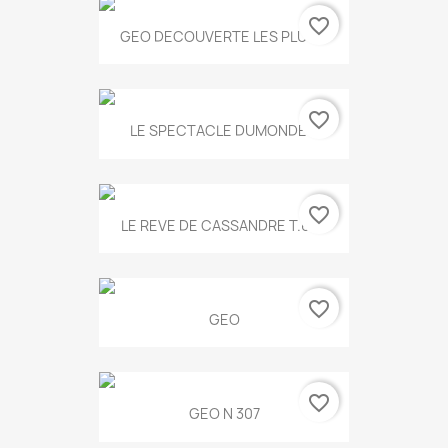
favorite_border
GEO DECOUVERTE LES PLUS...
favorite_border
LE SPECTACLE DUMONDE...
favorite_border
LE REVE DE CASSANDRE T.634
favorite_border
GEO
favorite_border
GEO N 307