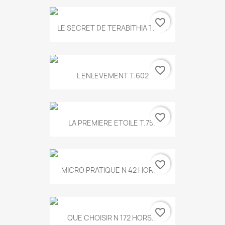
favorite_border
LE SECRET DE TERABITHIA T.560
favorite_border
L ENLEVEMENT T.602
favorite_border
LA PREMIERE ETOILE T.755
favorite_border
MICRO PRATIQUE N 42 HORS...
favorite_border
QUE CHOISIR N 172 HORS...