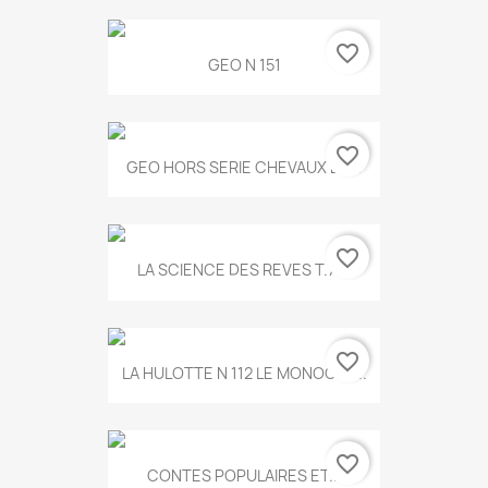
favorite_border
GEO N 151
favorite_border
GEO HORS SERIE CHEVAUX ET...
favorite_border
LA SCIENCE DES REVES T.787
favorite_border
LA HULOTTE N 112 LE MONOCLE...
favorite_border
CONTES POPULAIRES ET...