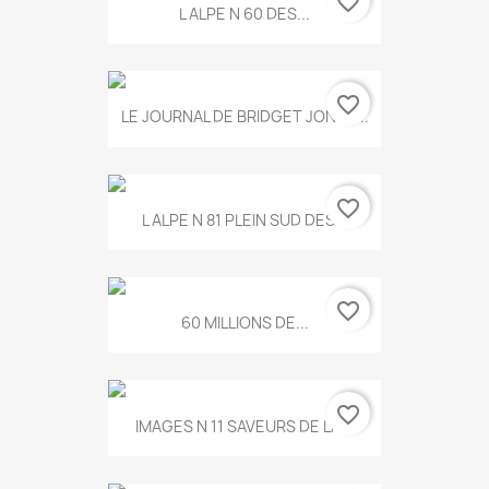
favorite_border
L ALPE N 60 DES...
favorite_border
LE JOURNAL DE BRIDGET JONES...
favorite_border
L ALPE N 81 PLEIN SUD DES...
favorite_border
60 MILLIONS DE...
favorite_border
IMAGES N 11 SAVEURS DE LA...