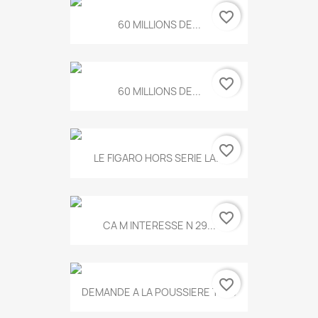
favorite_border
60 MILLIONS DE...
favorite_border
60 MILLIONS DE...
favorite_border
LE FIGARO HORS SERIE LA...
favorite_border
CA M INTERESSE N 29...
favorite_border
DEMANDE A LA POUSSIERE T.778