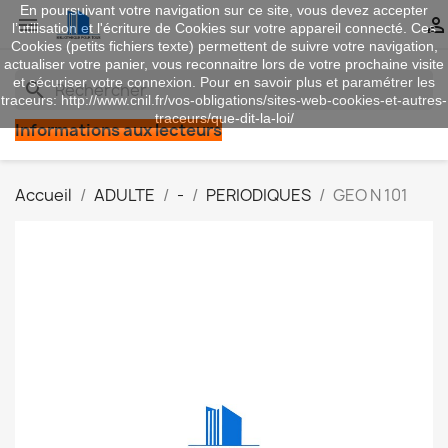
En poursuivant votre navigation sur ce site, vous devez accepter


l’utilisation et l'écriture de Cookies sur votre appareil connecté. Ces
Cookies (petits fichiers texte) permettent de suivre votre navigation,
actualiser votre panier, vous reconnaitre lors de votre prochaine visite
et sécuriser votre connexion. Pour en savoir plus et paramétrer les
search
traceurs: http://www.cnil.fr/vos-obligations/sites-web-cookies-et-autres-
traceurs/que-dit-la-loi/
Informations aux lecteurs
Accueil
ADULTE
-
PERIODIQUES
GEO N 101