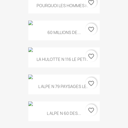
favorite_border
POURQUOI LES HOMMES N...
favorite_border
60 MILLIONS DE...
favorite_border
LA HULOTTE N 116 LE PETIT...
favorite_border
L ALPE N 79 PAYSAGES LE...
favorite_border
L ALPE N 60 DES...