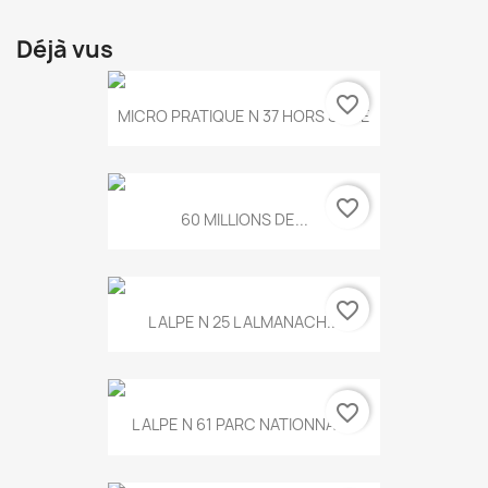
Déjà vus
favorite_border
MICRO PRATIQUE N 37 HORS SERIE
favorite_border
60 MILLIONS DE...
favorite_border
L ALPE N 25 L ALMANACH...
favorite_border
L ALPE N 61 PARC NATIONNAL...