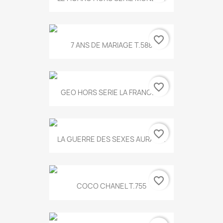
favorite_border
7 ANS DE MARIAGE T.588
favorite_border
GEO HORS SERIE LA FRANCE...
favorite_border
LA GUERRE DES SEXES AURA T...
favorite_border
COCO CHANEL T.755