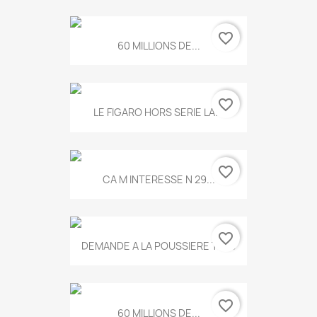
favorite_border
60 MILLIONS DE...
favorite_border
LE FIGARO HORS SERIE LA...
favorite_border
CA M INTERESSE N 29...
favorite_border
DEMANDE A LA POUSSIERE T.778
favorite_border
60 MILLIONS DE...