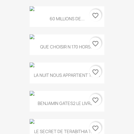
favorite_border
60 MILLIONS DE...
favorite_border
QUE CHOISIR N 170 HORS...
favorite_border
LA NUIT NOUS APPARTIENT T.634
favorite_border
BENJAMIN GATES2 LE LIVRE...
favorite_border
LE SECRET DE TERABITHIA T.560