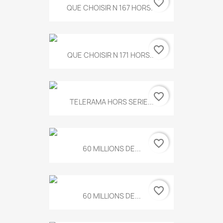
favorite_border
QUE CHOISIR N 167 HORS...
favorite_border
QUE CHOISIR N 171 HORS...
favorite_border
TELERAMA HORS SERIE...
favorite_border
60 MILLIONS DE...
favorite_border
60 MILLIONS DE...