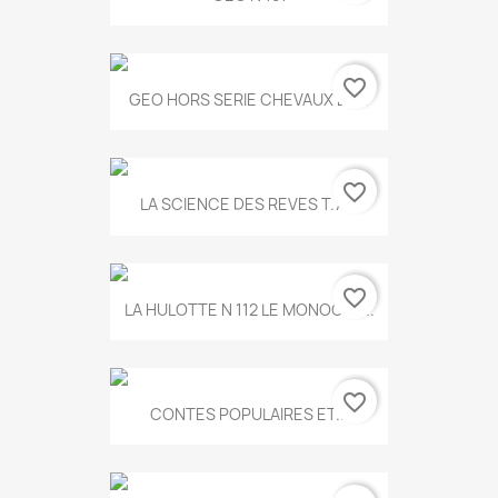
favorite_border
GEO HORS SERIE CHEVAUX ET...
favorite_border
LA SCIENCE DES REVES T.787
favorite_border
LA HULOTTE N 112 LE MONOCLE...
favorite_border
CONTES POPULAIRES ET...