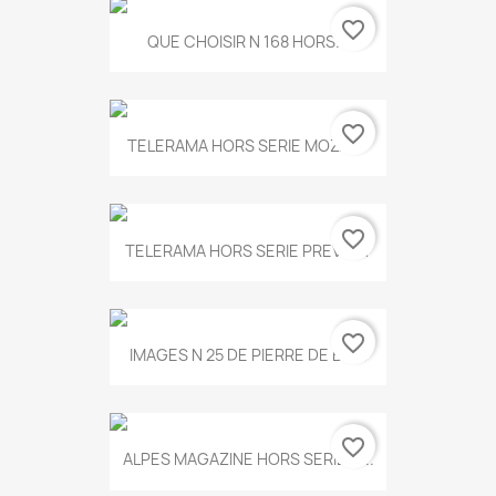
favorite_border
QUE CHOISIR N 168 HORS...
favorite_border
TELERAMA HORS SERIE MOZART
favorite_border
TELERAMA HORS SERIE PREVERT
favorite_border
IMAGES N 25 DE PIERRE DE BOIS
favorite_border
ALPES MAGAZINE HORS SERIE N...