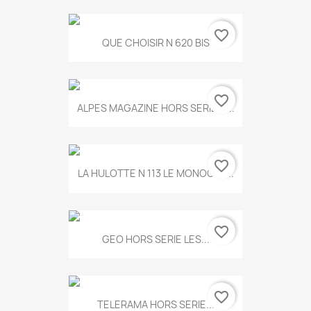
favorite_border
QUE CHOISIR N 620 BIS
favorite_border
ALPES MAGAZINE HORS SERIE N...
favorite_border
LA HULOTTE N 113 LE MONOCLE...
favorite_border
GEO HORS SERIE LES...
favorite_border
TELERAMA HORS SERIE...