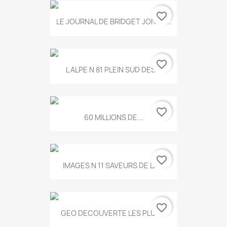
favorite_border
LE JOURNAL DE BRIDGET JONES...
favorite_border
L ALPE N 81 PLEIN SUD DES...
favorite_border
60 MILLIONS DE...
favorite_border
IMAGES N 11 SAVEURS DE LA...
favorite_border
GEO DECOUVERTE LES PLUS...