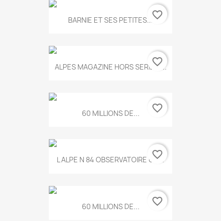
favorite_border
BARNIE ET SES PETITES...
favorite_border
ALPES MAGAZINE HORS SERIE N...
favorite_border
60 MILLIONS DE...
favorite_border
L ALPE N 84 OBSERVATOIRE UN...
favorite_border
60 MILLIONS DE...