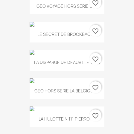
favorite_border
GEO VOYAGE HORS SERIE LA...
favorite_border
LE SECRET DE BROCKBACK...
favorite_border
LA DISPARUE DE DEAUVILLE T.551
favorite_border
GEO HORS SERIE LA BELGIQUE...
favorite_border
LA HULOTTE N 111 PIERROT...