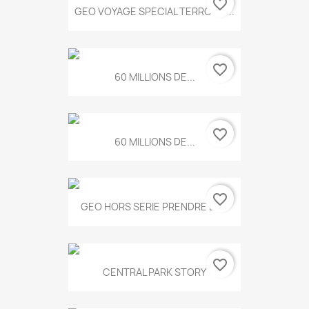
favorite_border
GEO VOYAGE SPECIAL TERROIRS...
favorite_border
60 MILLIONS DE...
favorite_border
60 MILLIONS DE...
favorite_border
GEO HORS SERIE PRENDRE LE...
favorite_border
CENTRAL PARK STORY