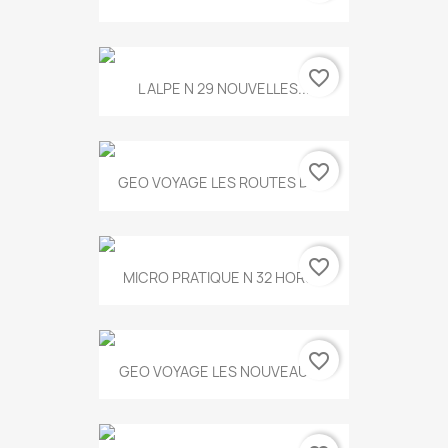
favorite_border
L ALPE N 29 NOUVELLES...
favorite_border
GEO VOYAGE LES ROUTES DE...
favorite_border
MICRO PRATIQUE N 32 HORS...
favorite_border
GEO VOYAGE LES NOUVEAUX...