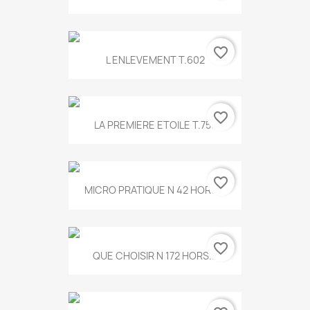
favorite_border
L ENLEVEMENT T.602
favorite_border
LA PREMIERE ETOILE T.755
favorite_border
MICRO PRATIQUE N 42 HORS...
favorite_border
QUE CHOISIR N 172 HORS...