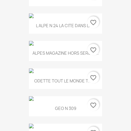
favorite_border
L ALPE N 24 LA CITE DANS LA...
favorite_border
ALPES MAGAZINE HORS SERIE N...
favorite_border
ODETTE TOUT LE MONDE T.546
favorite_border
GEO N 309