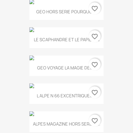
favorite_border
GEO HORS SERIE POURQUOI...
favorite_border
LE SCAPHANDRE ET LE PAPILLON
favorite_border
GEO VOYAGE LA MAGIE DES...
favorite_border
L ALPE N 66 EXCENTRIQUES...
favorite_border
ALPES MAGAZINE HORS SERIE N...