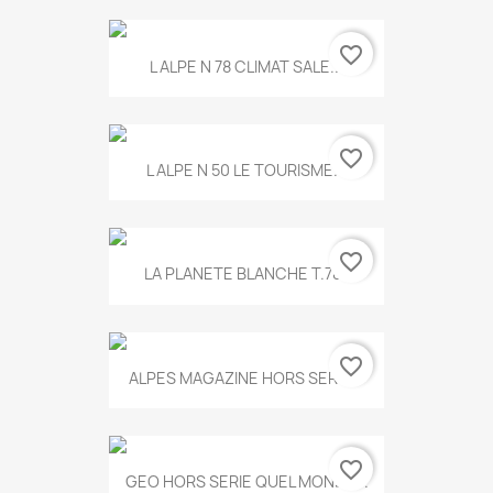
favorite_border
L ALPE N 78 CLIMAT SALE...
favorite_border
L ALPE N 50 LE TOURISME...
favorite_border
LA PLANETE BLANCHE T.785
favorite_border
ALPES MAGAZINE HORS SERIE...
favorite_border
GEO HORS SERIE QUEL MONDE...