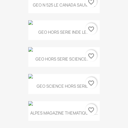
favorite_border
GEO N 525 LE CANADA SAUVAGE
favorite_border
GEO HORS SERIE INDE LE...
favorite_border
GEO HORS SERIE SCIENCES...
favorite_border
GEO SCIENCE HORS SERIE...
favorite_border
ALPES MAGAZINE THEMATIQUE N...