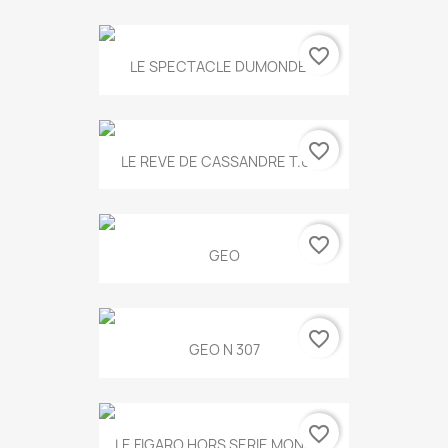
favorite_border
LE SPECTACLE DUMONDE...
favorite_border
LE REVE DE CASSANDRE T.634
favorite_border
GEO
favorite_border
GEO N 307
favorite_border
LE FIGARO HORS SERIE MONET...