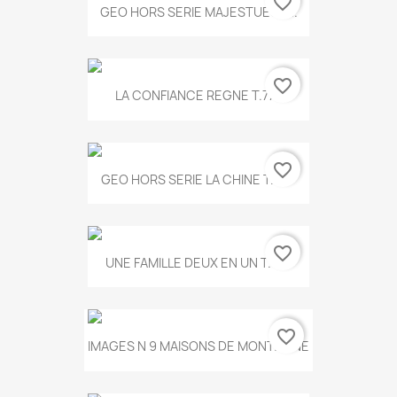
favorite_border
GEO HORS SERIE MAJESTUEUX...
favorite_border
LA CONFIANCE REGNE T.778
favorite_border
GEO HORS SERIE LA CHINE T.497
favorite_border
UNE FAMILLE DEUX EN UN T.675
favorite_border
IMAGES N 9 MAISONS DE MONTAGNE