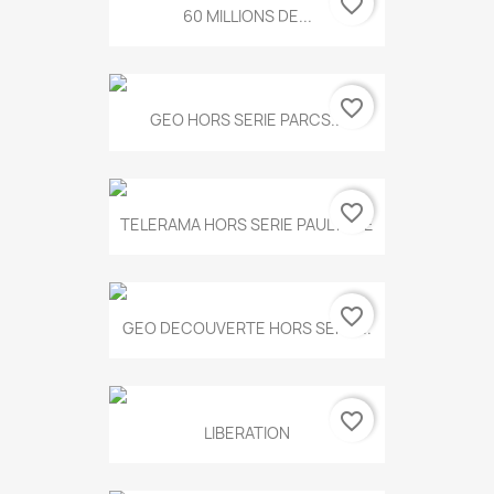
favorite_border
60 MILLIONS DE...
favorite_border
GEO HORS SERIE PARCS...
favorite_border
TELERAMA HORS SERIE PAUL KLEE
favorite_border
GEO DECOUVERTE HORS SERIE...
favorite_border
LIBERATION