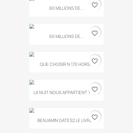
favorite_border
60 MILLIONS DE...
favorite_border
60 MILLIONS DE...
favorite_border
QUE CHOISIR N 170 HORS...
favorite_border
LA NUIT NOUS APPARTIENT T.634
favorite_border
BENJAMIN GATES2 LE LIVRE...