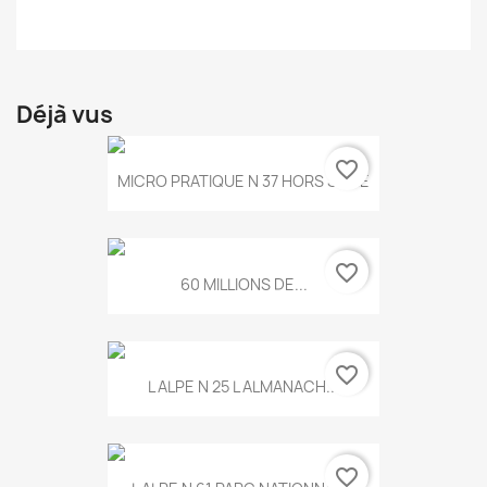
Déjà vus
favorite_border
MICRO PRATIQUE N 37 HORS SERIE
favorite_border
60 MILLIONS DE...
favorite_border
L ALPE N 25 L ALMANACH...
favorite_border