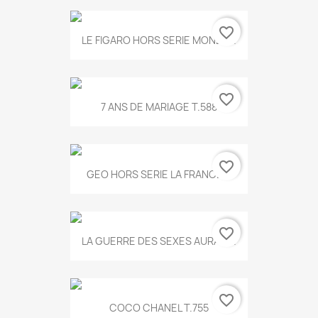
favorite_border
LE FIGARO HORS SERIE MONET...
favorite_border
7 ANS DE MARIAGE T.588
favorite_border
GEO HORS SERIE LA FRANCE...
favorite_border
LA GUERRE DES SEXES AURA T...
favorite_border
COCO CHANEL T.755