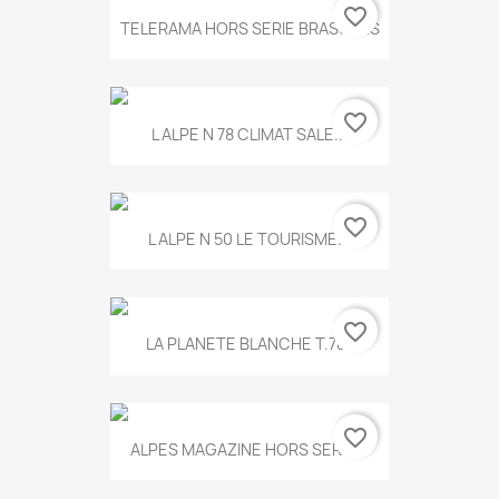
favorite_border
TELERAMA HORS SERIE BRASSENS
favorite_border
L ALPE N 78 CLIMAT SALE...
favorite_border
L ALPE N 50 LE TOURISME...
favorite_border
LA PLANETE BLANCHE T.785
favorite_border
ALPES MAGAZINE HORS SERIE...