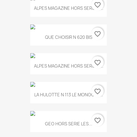
favorite_border
ALPES MAGAZINE HORS SERIE N...
favorite_border
QUE CHOISIR N 620 BIS
favorite_border
ALPES MAGAZINE HORS SERIE N...
favorite_border
LA HULOTTE N 113 LE MONOCLE...
favorite_border
GEO HORS SERIE LES...