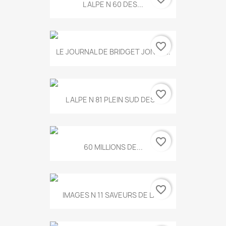
L ALPE N 60 DES...
favorite_border
LE JOURNAL DE BRIDGET JONES...
favorite_border
L ALPE N 81 PLEIN SUD DES...
favorite_border
60 MILLIONS DE...
favorite_border
IMAGES N 11 SAVEURS DE LA...