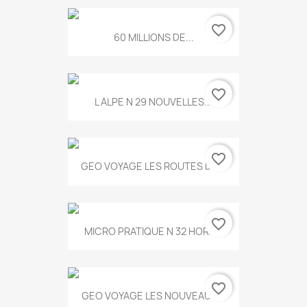
favorite_border
60 MILLIONS DE...
favorite_border
L ALPE N 29 NOUVELLES...
favorite_border
GEO VOYAGE LES ROUTES DE...
favorite_border
MICRO PRATIQUE N 32 HORS...
favorite_border
GEO VOYAGE LES NOUVEAUX...