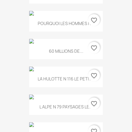
favorite_border
POURQUOI LES HOMMES N...
favorite_border
60 MILLIONS DE...
favorite_border
LA HULOTTE N 116 LE PETIT...
favorite_border
L ALPE N 79 PAYSAGES LE...
favorite_border