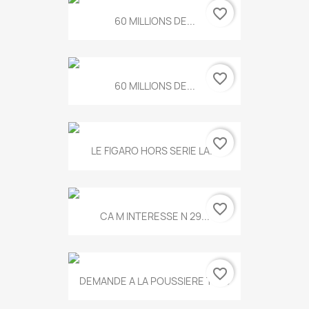
favorite_border
60 MILLIONS DE...
favorite_border
60 MILLIONS DE...
favorite_border
LE FIGARO HORS SERIE LA...
favorite_border
CA M INTERESSE N 29...
favorite_border
DEMANDE A LA POUSSIERE T.778