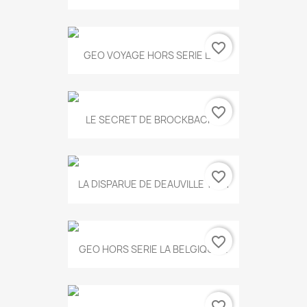
favorite_border
GEO VOYAGE HORS SERIE LA...
favorite_border
LE SECRET DE BROCKBACK...
favorite_border
LA DISPARUE DE DEAUVILLE T.551
favorite_border
GEO HORS SERIE LA BELGIQUE...
favorite_border