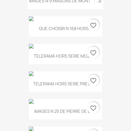
IMAGES N 9 MAISONS DE MONTAGNE
favorite_border
QUE CHOISIR N 168 HORS...
favorite_border
TELERAMA HORS SERIE MOZART
favorite_border
TELERAMA HORS SERIE PREVERT
favorite_border
IMAGES N 25 DE PIERRE DE BOIS