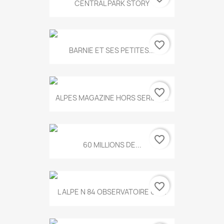
CENTRAL PARK STORY
favorite_border
BARNIE ET SES PETITES...
favorite_border
ALPES MAGAZINE HORS SERIE N...
favorite_border
60 MILLIONS DE...
favorite_border
L ALPE N 84 OBSERVATOIRE UN...