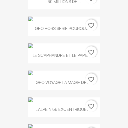
60 MILLIONS DE...
favorite_border
GEO HORS SERIE POURQUOI...
favorite_border
LE SCAPHANDRE ET LE PAPILLON
favorite_border
GEO VOYAGE LA MAGIE DES...
favorite_border
L ALPE N 66 EXCENTRIQUES...