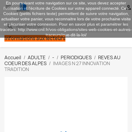
En poursuivant votre navigation sur ce site, vous devez accepter


l’utilisation et l'écriture de Cookies sur votre appareil connecté. Ces
Cookies (petits fichiers texte) permettent de suivre votre navigation,
actualiser votre panier, vous reconnaitre lors de votre prochaine visite
et sécuriser votre connexion. Pour en savoir plus et paramétrer les
search
traceurs: http://www.cnil.fr/vos-obligations/sites-web-cookies-et-autres-
traceurs/que-dit-la-loi/
Informations aux lecteurs
Accueil
ADULTE
-
PERIODIQUES
REVES AU
COEUR DES ALPES
IMAGES N 27 INNOVATION
TRADITION