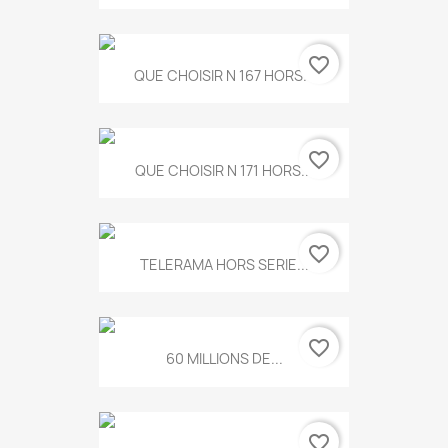
favorite_border
QUE CHOISIR N 167 HORS...
favorite_border
QUE CHOISIR N 171 HORS...
favorite_border
TELERAMA HORS SERIE...
favorite_border
60 MILLIONS DE...
favorite_border