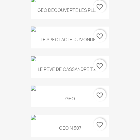
favorite_border
GEO DECOUVERTE LES PLUS...
favorite_border
LE SPECTACLE DUMONDE...
favorite_border
LE REVE DE CASSANDRE T.634
favorite_border
GEO
favorite_border
GEO N 307