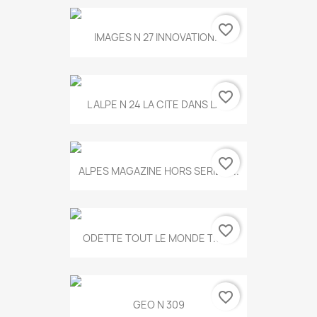
favorite_border
IMAGES N 27 INNOVATION...
favorite_border
L ALPE N 24 LA CITE DANS LA...
favorite_border
ALPES MAGAZINE HORS SERIE N...
favorite_border
ODETTE TOUT LE MONDE T.546
favorite_border
GEO N 309