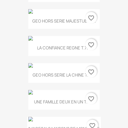
favorite_border
GEO HORS SERIE MAJESTUEUX...
favorite_border
LA CONFIANCE REGNE T.778
favorite_border
GEO HORS SERIE LA CHINE T.497
favorite_border
UNE FAMILLE DEUX EN UN T.675
favorite_border