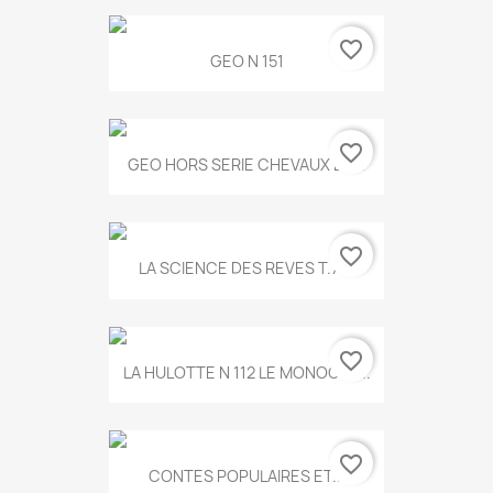
favorite_border
GEO N 151
favorite_border
GEO HORS SERIE CHEVAUX ET...
favorite_border
LA SCIENCE DES REVES T.787
favorite_border
LA HULOTTE N 112 LE MONOCLE...
favorite_border
CONTES POPULAIRES ET...