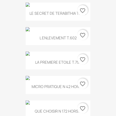
favorite_border
LE SECRET DE TERABITHIA T.560
favorite_border
L ENLEVEMENT T.602
favorite_border
LA PREMIERE ETOILE T.755
favorite_border
MICRO PRATIQUE N 42 HORS...
favorite_border
QUE CHOISIR N 172 HORS...