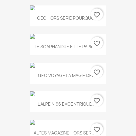
favorite_border
GEO HORS SERIE POURQUOI...
favorite_border
LE SCAPHANDRE ET LE PAPILLON
favorite_border
GEO VOYAGE LA MAGIE DES...
favorite_border
L ALPE N 66 EXCENTRIQUES...
favorite_border
ALPES MAGAZINE HORS SERIE N...