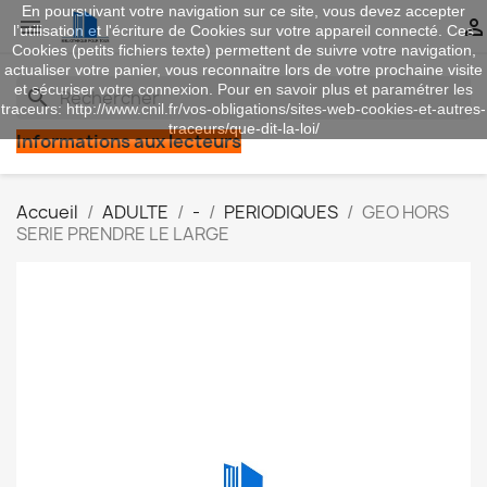
En poursuivant votre navigation sur ce site, vous devez accepter


l’utilisation et l'écriture de Cookies sur votre appareil connecté. Ces
Cookies (petits fichiers texte) permettent de suivre votre navigation,
actualiser votre panier, vous reconnaitre lors de votre prochaine visite
et sécuriser votre connexion. Pour en savoir plus et paramétrer les
search
traceurs: http://www.cnil.fr/vos-obligations/sites-web-cookies-et-autres-
traceurs/que-dit-la-loi/
Informations aux lecteurs
Accueil
ADULTE
-
PERIODIQUES
GEO HORS
SERIE PRENDRE LE LARGE