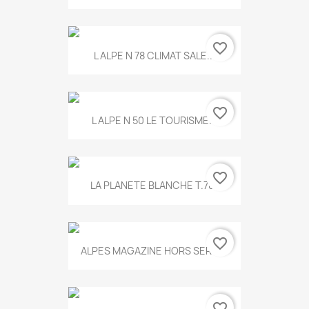
favorite_border
L ALPE N 78 CLIMAT SALE...
favorite_border
L ALPE N 50 LE TOURISME...
favorite_border
LA PLANETE BLANCHE T.785
favorite_border
ALPES MAGAZINE HORS SERIE...
favorite_border