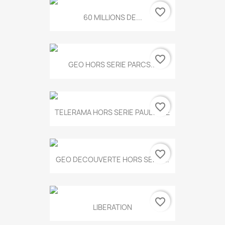
favorite_border
60 MILLIONS DE...
favorite_border
GEO HORS SERIE PARCS...
favorite_border
TELERAMA HORS SERIE PAUL KLEE
favorite_border
GEO DECOUVERTE HORS SERIE...
favorite_border
LIBERATION