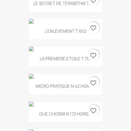
favorite_border
LE SECRET DE TERABITHIA T.560
favorite_border
L ENLEVEMENT T.602
favorite_border
LA PREMIERE ETOILE T.755
favorite_border
MICRO PRATIQUE N 42 HORS...
favorite_border
QUE CHOISIR N 172 HORS...