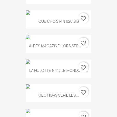
favorite_border
QUE CHOISIR N 620 BIS
favorite_border
ALPES MAGAZINE HORS SERIE N...
favorite_border
LA HULOTTE N 113 LE MONOCLE...
favorite_border
GEO HORS SERIE LES...