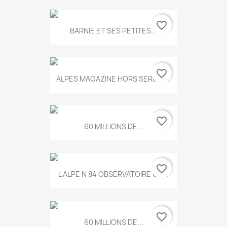
favorite_border
BARNIE ET SES PETITES...
favorite_border
ALPES MAGAZINE HORS SERIE N...
favorite_border
60 MILLIONS DE...
favorite_border
L ALPE N 84 OBSERVATOIRE UN...
favorite_border
60 MILLIONS DE...