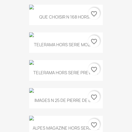
favorite_border
QUE CHOISIR N 168 HORS...
favorite_border
TELERAMA HORS SERIE MOZART
favorite_border
TELERAMA HORS SERIE PREVERT
favorite_border
IMAGES N 25 DE PIERRE DE BOIS
favorite_border
ALPES MAGAZINE HORS SERIE N...