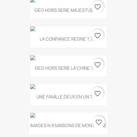
favorite_border
GEO HORS SERIE MAJESTUEUX...
favorite_border
LA CONFIANCE REGNE T.778
favorite_border
GEO HORS SERIE LA CHINE T.497
favorite_border
UNE FAMILLE DEUX EN UN T.675
favorite_border
IMAGES N 9 MAISONS DE MONTAGNE