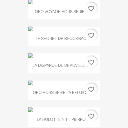
favorite_border
GEO VOYAGE HORS SERIE LA...
favorite_border
LE SECRET DE BROCKBACK...
favorite_border
LA DISPARUE DE DEAUVILLE T.551
favorite_border
GEO HORS SERIE LA BELGIQUE...
favorite_border
LA HULOTTE N 111 PIERROT...