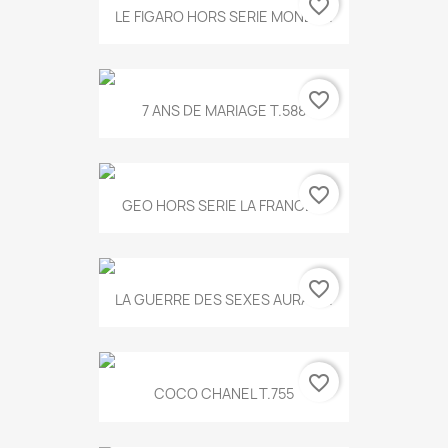
favorite_border
LE FIGARO HORS SERIE MONET...
favorite_border
7 ANS DE MARIAGE T.588
favorite_border
GEO HORS SERIE LA FRANCE...
favorite_border
LA GUERRE DES SEXES AURA T...
favorite_border
COCO CHANEL T.755