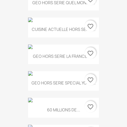
GEO HORS SERIE QUEL MONDE...
favorite_border
CUISINE ACTUELLE HORS SERIE...
favorite_border
GEO HORS SERIE LA FRANCE A...
favorite_border
GEO HORS SERIE SPECIAL YOGA...
favorite_border
60 MILLIONS DE...