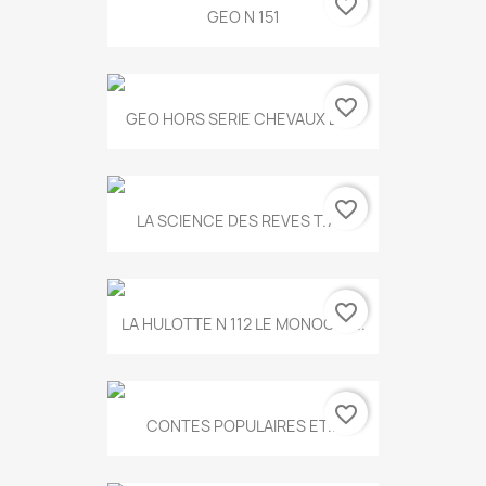
favorite_border
GEO N 151
favorite_border
GEO HORS SERIE CHEVAUX ET...
favorite_border
LA SCIENCE DES REVES T.787
favorite_border
LA HULOTTE N 112 LE MONOCLE...
favorite_border
CONTES POPULAIRES ET...