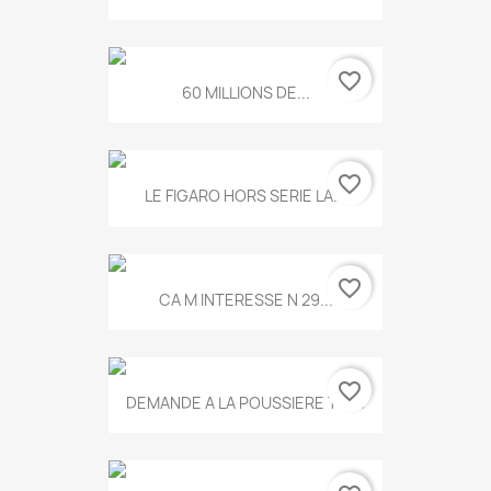
favorite_border
60 MILLIONS DE...
favorite_border
LE FIGARO HORS SERIE LA...
favorite_border
CA M INTERESSE N 29...
favorite_border
DEMANDE A LA POUSSIERE T.778