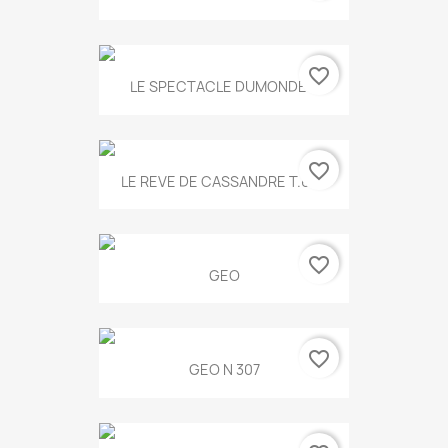
favorite_border
LE SPECTACLE DUMONDE...
favorite_border
LE REVE DE CASSANDRE T.634
favorite_border
GEO
favorite_border
GEO N 307