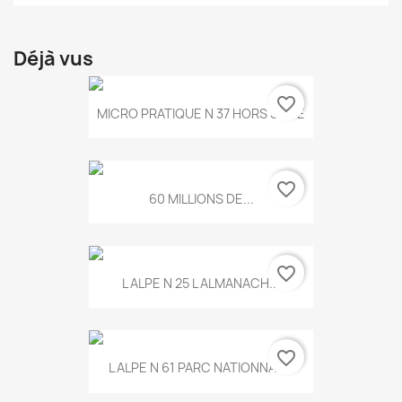
Déjà vus
favorite_border
MICRO PRATIQUE N 37 HORS SERIE
favorite_border
60 MILLIONS DE...
favorite_border
L ALPE N 25 L ALMANACH...
favorite_border
L ALPE N 61 PARC NATIONNAL...