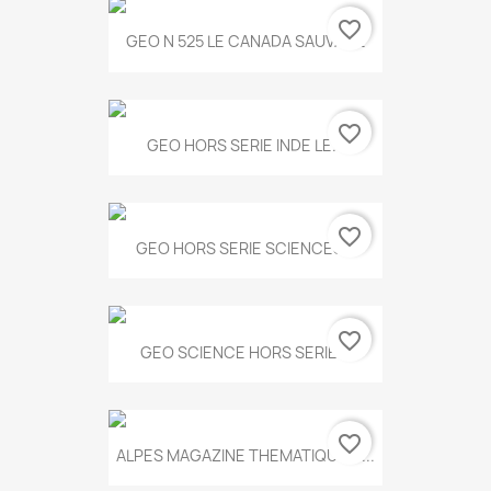
favorite_border
GEO N 525 LE CANADA SAUVAGE
favorite_border
GEO HORS SERIE INDE LE...
favorite_border
GEO HORS SERIE SCIENCES...
favorite_border
GEO SCIENCE HORS SERIE...
favorite_border
ALPES MAGAZINE THEMATIQUE N...