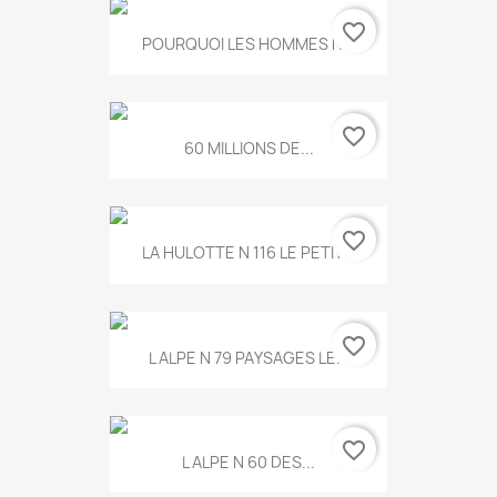
favorite_border
POURQUOI LES HOMMES N...
favorite_border
60 MILLIONS DE...
favorite_border
LA HULOTTE N 116 LE PETIT...
favorite_border
L ALPE N 79 PAYSAGES LE...
favorite_border
L ALPE N 60 DES...