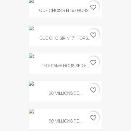
favorite_border
QUE CHOISIR N 167 HORS...
favorite_border
QUE CHOISIR N 171 HORS...
favorite_border
TELERAMA HORS SERIE...
favorite_border
60 MILLIONS DE...
favorite_border
60 MILLIONS DE...