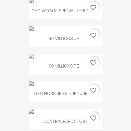
favorite_border
GEO VOYAGE SPECIAL TERROIRS...
favorite_border
60 MILLIONS DE...
favorite_border
60 MILLIONS DE...
favorite_border
GEO HORS SERIE PRENDRE LE...
favorite_border
CENTRAL PARK STORY