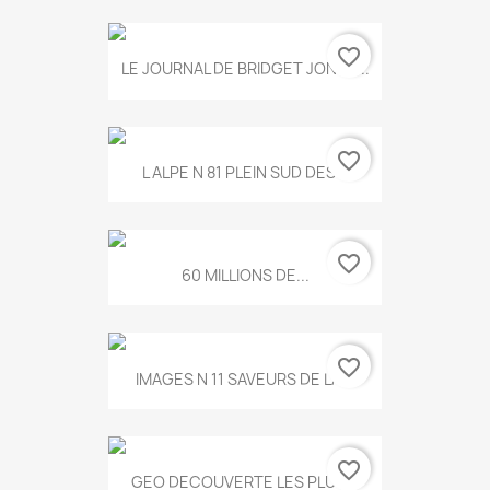
favorite_border
LE JOURNAL DE BRIDGET JONES...
favorite_border
L ALPE N 81 PLEIN SUD DES...
favorite_border
60 MILLIONS DE...
favorite_border
IMAGES N 11 SAVEURS DE LA...
favorite_border
GEO DECOUVERTE LES PLUS...