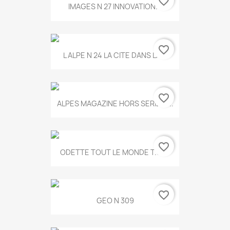
favorite_border
IMAGES N 27 INNOVATION...
favorite_border
L ALPE N 24 LA CITE DANS LA...
favorite_border
ALPES MAGAZINE HORS SERIE N...
favorite_border
ODETTE TOUT LE MONDE T.546
favorite_border
GEO N 309