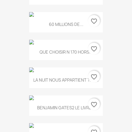
favorite_border
60 MILLIONS DE...
favorite_border
QUE CHOISIR N 170 HORS...
favorite_border
LA NUIT NOUS APPARTIENT T.634
favorite_border
BENJAMIN GATES2 LE LIVRE...