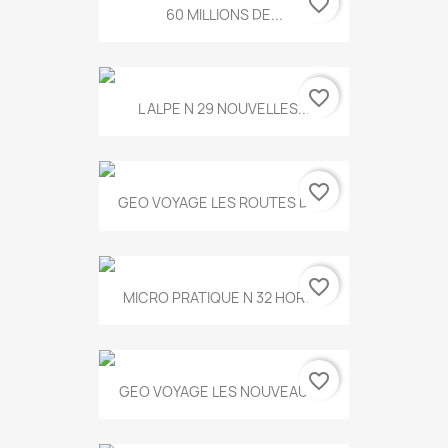
favorite_border
60 MILLIONS DE...
favorite_border
L ALPE N 29 NOUVELLES...
favorite_border
GEO VOYAGE LES ROUTES DE...
favorite_border
MICRO PRATIQUE N 32 HORS...
favorite_border
GEO VOYAGE LES NOUVEAUX...