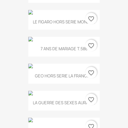
favorite_border
LE FIGARO HORS SERIE MONET...
favorite_border
7 ANS DE MARIAGE T.588
favorite_border
GEO HORS SERIE LA FRANCE...
favorite_border
LA GUERRE DES SEXES AURA T...
favorite_border