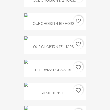
QUE CHOISIR N 172 HORS...
favorite_border
QUE CHOISIR N 167 HORS...
favorite_border
QUE CHOISIR N 171 HORS...
favorite_border
TELERAMA HORS SERIE...
favorite_border
60 MILLIONS DE...