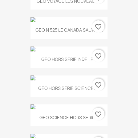
GEO VOYAGE LES NOUVEAUX...
favorite_border
GEO N 525 LE CANADA SAUVAGE
favorite_border
GEO HORS SERIE INDE LE...
favorite_border
GEO HORS SERIE SCIENCES...
favorite_border
GEO SCIENCE HORS SERIE...