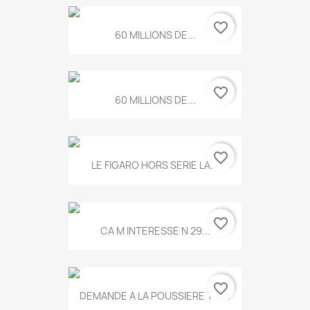
favorite_border
60 MILLIONS DE...
favorite_border
60 MILLIONS DE...
favorite_border
LE FIGARO HORS SERIE LA...
favorite_border
CA M INTERESSE N 29...
favorite_border
DEMANDE A LA POUSSIERE T.778