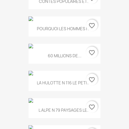
CONTES POPULAIRES ET...
favorite_border
POURQUOI LES HOMMES N...
favorite_border
60 MILLIONS DE...
favorite_border
LA HULOTTE N 116 LE PETIT...
favorite_border
L ALPE N 79 PAYSAGES LE...