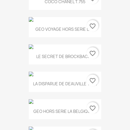
COCO CHANEL T.755
favorite_border
GEO VOYAGE HORS SERIE LA...
favorite_border
LE SECRET DE BROCKBACK...
favorite_border
LA DISPARUE DE DEAUVILLE T.551
favorite_border
GEO HORS SERIE LA BELGIQUE...