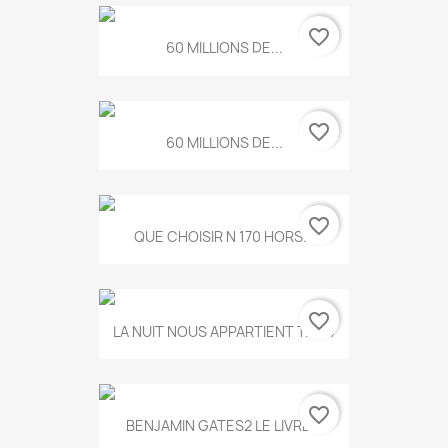
favorite_border
60 MILLIONS DE...
favorite_border
60 MILLIONS DE...
favorite_border
QUE CHOISIR N 170 HORS...
favorite_border
LA NUIT NOUS APPARTIENT T.634
favorite_border
BENJAMIN GATES2 LE LIVRE...