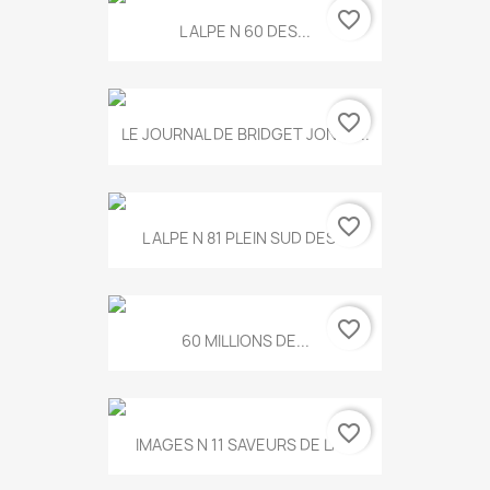
favorite_border
L ALPE N 60 DES...
favorite_border
LE JOURNAL DE BRIDGET JONES...
favorite_border
L ALPE N 81 PLEIN SUD DES...
favorite_border
60 MILLIONS DE...
favorite_border
IMAGES N 11 SAVEURS DE LA...