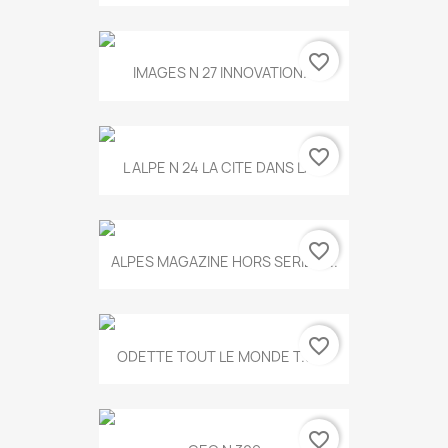
favorite_border
IMAGES N 27 INNOVATION...
favorite_border
L ALPE N 24 LA CITE DANS LA...
favorite_border
ALPES MAGAZINE HORS SERIE N...
favorite_border
ODETTE TOUT LE MONDE T.546
favorite_border