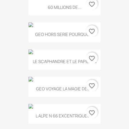
favorite_border
60 MILLIONS DE...
favorite_border
GEO HORS SERIE POURQUOI...
favorite_border
LE SCAPHANDRE ET LE PAPILLON
favorite_border
GEO VOYAGE LA MAGIE DES...
favorite_border
L ALPE N 66 EXCENTRIQUES...