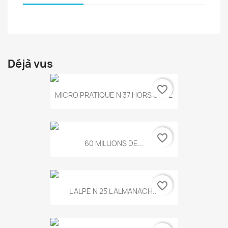
Déjà vus
favorite_border
MICRO PRATIQUE N 37 HORS SERIE
favorite_border
60 MILLIONS DE...
favorite_border
L ALPE N 25 L ALMANACH...