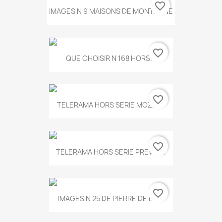
favorite_border
IMAGES N 9 MAISONS DE MONTAGNE
favorite_border
QUE CHOISIR N 168 HORS...
favorite_border
TELERAMA HORS SERIE MOZART
favorite_border
TELERAMA HORS SERIE PREVERT
favorite_border
IMAGES N 25 DE PIERRE DE BOIS