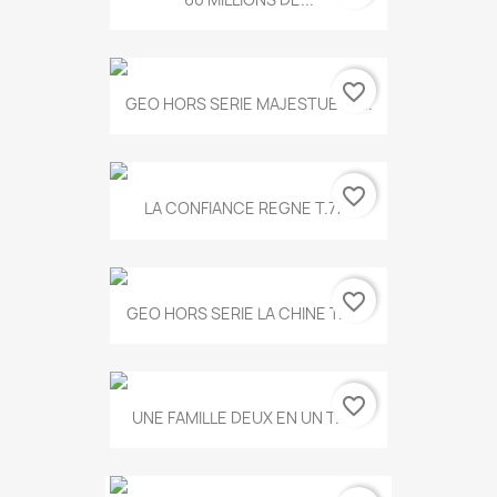
favorite_border
GEO HORS SERIE MAJESTUEUX...
favorite_border
LA CONFIANCE REGNE T.778
favorite_border
GEO HORS SERIE LA CHINE T.497
favorite_border
UNE FAMILLE DEUX EN UN T.675