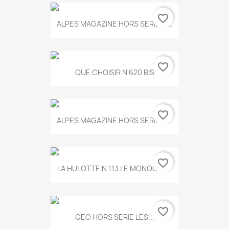
favorite_border
ALPES MAGAZINE HORS SERIE N...
favorite_border
QUE CHOISIR N 620 BIS
favorite_border
ALPES MAGAZINE HORS SERIE N...
favorite_border
LA HULOTTE N 113 LE MONOCLE...
favorite_border
GEO HORS SERIE LES...