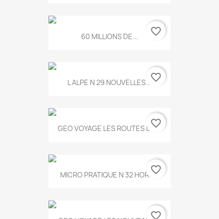
favorite_border
60 MILLIONS DE...
favorite_border
L ALPE N 29 NOUVELLES...
favorite_border
GEO VOYAGE LES ROUTES DE...
favorite_border
MICRO PRATIQUE N 32 HORS...
favorite_border