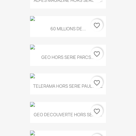
ALPES MAGAZINE HORS SERIE N...
favorite_border
60 MILLIONS DE...
favorite_border
GEO HORS SERIE PARCS...
favorite_border
TELERAMA HORS SERIE PAUL KLEE
favorite_border
GEO DECOUVERTE HORS SERIE...