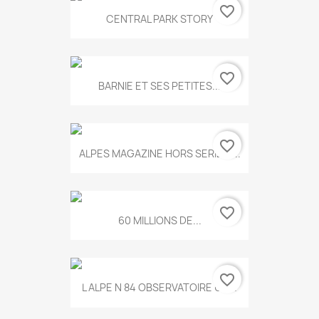
favorite_border
CENTRAL PARK STORY
favorite_border
BARNIE ET SES PETITES...
favorite_border
ALPES MAGAZINE HORS SERIE N...
favorite_border
60 MILLIONS DE...
favorite_border
L ALPE N 84 OBSERVATOIRE UN...