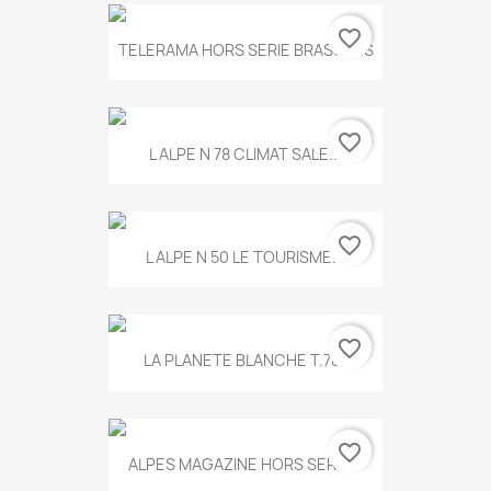
favorite_border
TELERAMA HORS SERIE BRASSENS
favorite_border
L ALPE N 78 CLIMAT SALE...
favorite_border
L ALPE N 50 LE TOURISME...
favorite_border
LA PLANETE BLANCHE T.785
favorite_border
ALPES MAGAZINE HORS SERIE...