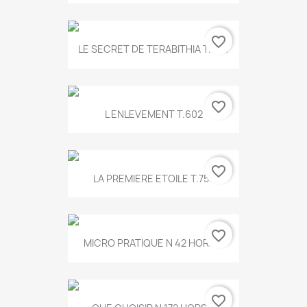
favorite_border
LE SECRET DE TERABITHIA T.560
favorite_border
L ENLEVEMENT T.602
favorite_border
LA PREMIERE ETOILE T.755
favorite_border
MICRO PRATIQUE N 42 HORS...
favorite_border