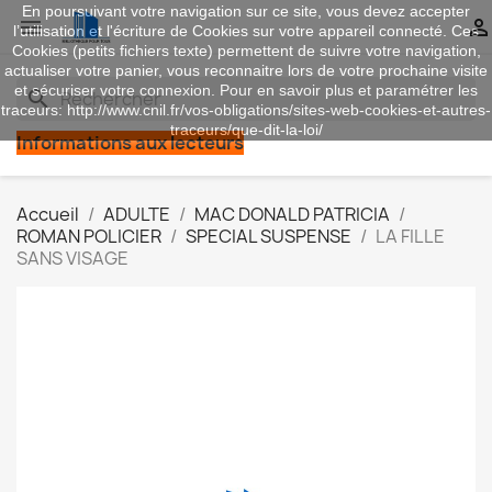
En poursuivant votre navigation sur ce site, vous devez accepter


l’utilisation et l'écriture de Cookies sur votre appareil connecté. Ces
Cookies (petits fichiers texte) permettent de suivre votre navigation,
actualiser votre panier, vous reconnaitre lors de votre prochaine visite
et sécuriser votre connexion. Pour en savoir plus et paramétrer les
search
traceurs: http://www.cnil.fr/vos-obligations/sites-web-cookies-et-autres-
traceurs/que-dit-la-loi/
Informations aux lecteurs
Accueil
ADULTE
MAC DONALD PATRICIA
ROMAN POLICIER
SPECIAL SUSPENSE
LA FILLE
SANS VISAGE