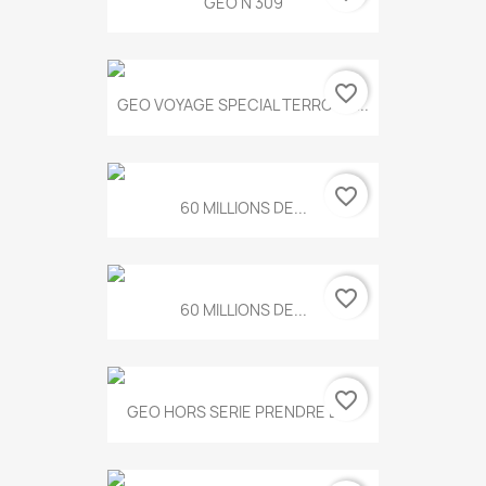
GEO N 309
favorite_border
GEO VOYAGE SPECIAL TERROIRS...
favorite_border
60 MILLIONS DE...
favorite_border
60 MILLIONS DE...
favorite_border
GEO HORS SERIE PRENDRE LE...