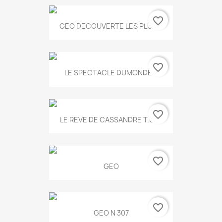
favorite_border
GEO DECOUVERTE LES PLUS...
favorite_border
LE SPECTACLE DUMONDE...
favorite_border
LE REVE DE CASSANDRE T.634
favorite_border
GEO
favorite_border
GEO N 307