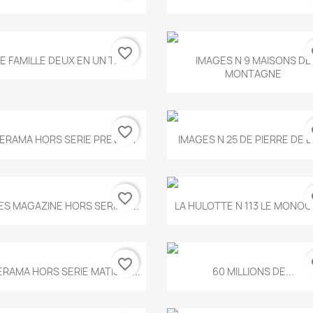
favorite_border
fa
Aperçu rapide
Aperçu rapide


E FAMILLE DEUX EN UN T.675
IMAGES N 9 MAISONS DE
MONTAGNE
favorite_border
fa
Aperçu rapide
Aperçu rapide


ERAMA HORS SERIE PREVERT
IMAGES N 25 DE PIERRE DE 
favorite_border
fa
Aperçu rapide
Aperçu rapide


ES MAGAZINE HORS SERIE N...
LA HULOTTE N 113 LE MONOCL
favorite_border
fa
Aperçu rapide
Aperçu rapide


ERAMA HORS SERIE MATISSE...
60 MILLIONS DE...