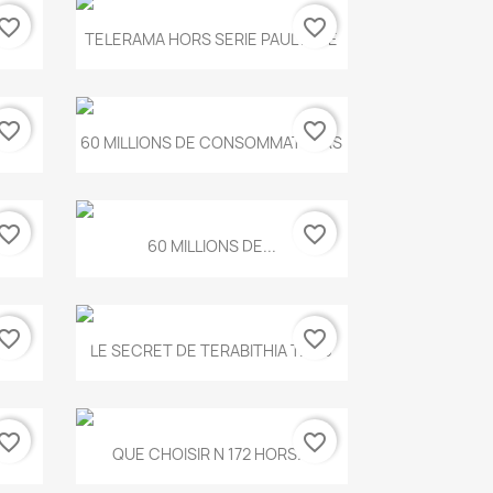
vorite_border
favorite_border
Aperçu rapide

.
TELERAMA HORS SERIE PAUL KLEE
vorite_border
favorite_border
Aperçu rapide

...
60 MILLIONS DE CONSOMMATEURS
vorite_border
favorite_border
Aperçu rapide

60 MILLIONS DE...
vorite_border
favorite_border
Aperçu rapide

..
LE SECRET DE TERABITHIA T.560
vorite_border
favorite_border
Aperçu rapide

...
QUE CHOISIR N 172 HORS...