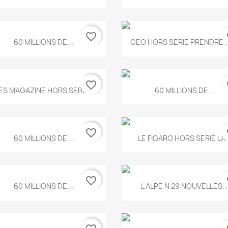
favorite_border
fa
Aperçu rapide
Aperçu rapide


60 MILLIONS DE...
GEO HORS SERIE PRENDRE LE
favorite_border
fa
Aperçu rapide
Aperçu rapide


ES MAGAZINE HORS SERIE N...
60 MILLIONS DE...
favorite_border
fa
Aperçu rapide
Aperçu rapide


60 MILLIONS DE...
LE FIGARO HORS SERIE LA..
favorite_border
fa
Aperçu rapide
Aperçu rapide


60 MILLIONS DE...
L ALPE N 29 NOUVELLES..