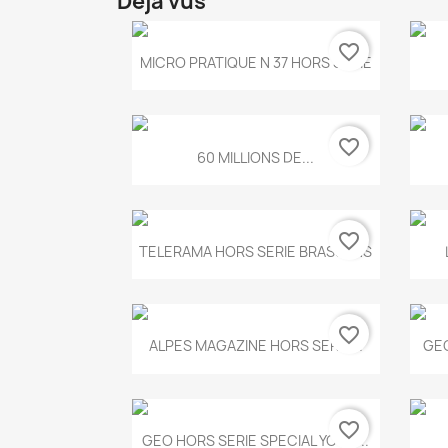
Déjà vus
favorite_border
Aperçu rapide

MICRO PRATIQUE N 37 HORS SERIE
favorite_border
Aperçu rapide

60 MILLIONS DE...
favorite_border
Aperçu rapide

TELERAMA HORS SERIE BRASSENS
favorite_border
Aperçu rapide

ALPES MAGAZINE HORS SERIE...
GEO
favorite_border
Aperçu rapide

GEO HORS SERIE SPECIAL YOGA...