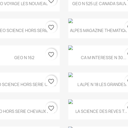
favorite_border
fa
Aperçu rapide
Aperçu rapide


O VOYAGE LES NOUVEAUX...
GEO N 525 LE CANADA SAUV
favorite_border
fa
Aperçu rapide
Aperçu rapide


EO SCIENCE HORS SERIE...
ALPES MAGAZINE THEMATIQUE
favorite_border
fa
Aperçu rapide
Aperçu rapide


GEO N 162
CA M INTERESSE N 30...
favorite_border
fa
Aperçu rapide
Aperçu rapide


 SCIENCE HORS SERIE UNE...
L ALPE N 18 LES GRANDES..
favorite_border
fa
Aperçu rapide
Aperçu rapide


O HORS SERIE CHEVAUX ET...
LA SCIENCE DES REVES T.7