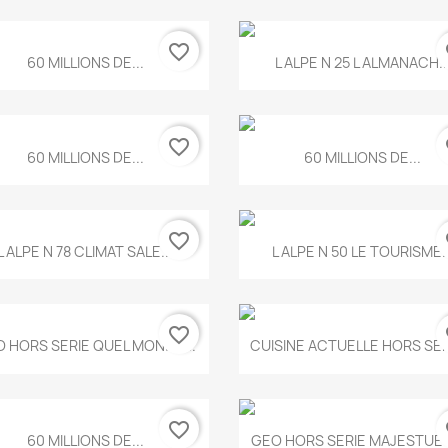
favorite_border
fa
Aperçu rapide
Aperçu rapide


60 MILLIONS DE...
L ALPE N 25 L ALMANACH..
favorite_border
fa
Aperçu rapide
Aperçu rapide


60 MILLIONS DE...
60 MILLIONS DE...
favorite_border
fa
Aperçu rapide
Aperçu rapide


L ALPE N 78 CLIMAT SALE...
L ALPE N 50 LE TOURISME..
favorite_border
fa
Aperçu rapide
Aperçu rapide


 HORS SERIE QUEL MONDE...
CUISINE ACTUELLE HORS SERI
favorite_border
fa
Aperçu rapide
Aperçu rapide


60 MILLIONS DE...
GEO HORS SERIE MAJESTUEU