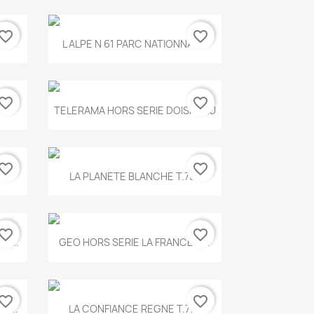
vorite_border
favorite_border
Aperçu rapide

.
L ALPE N 61 PARC NATIONNAL...
vorite_border
favorite_border
Aperçu rapide

TELERAMA HORS SERIE DOISNEAU
vorite_border
favorite_border
Aperçu rapide

.
LA PLANETE BLANCHE T.785
vorite_border
favorite_border
Aperçu rapide

E...
GEO HORS SERIE LA FRANCE A...
vorite_border
favorite_border
Aperçu rapide

X...
LA CONFIANCE REGNE T.778