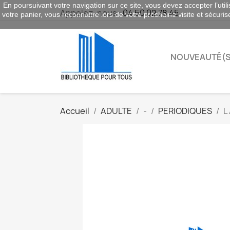
En poursuivant votre navigation sur ce site, vous devez accepter l’utili
Appelez-nous :
04 50 02 78 45
votre panier, vous reconnaitre lors de votre prochaine visite et sécuri
NOUVEAUTÉ(S
Accueil
ADULTE
-
PERIODIQUES
L