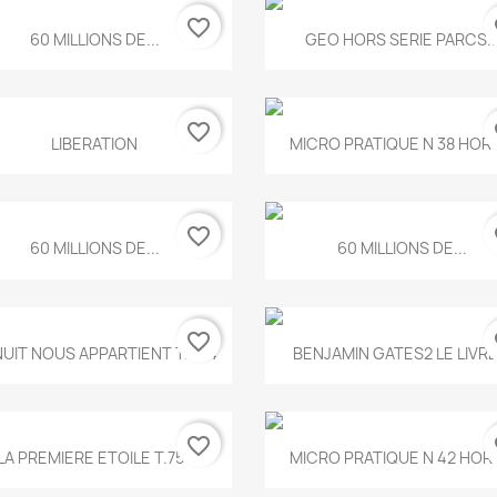
favorite_border
fa
Aperçu rapide
Aperçu rapide


60 MILLIONS DE...
GEO HORS SERIE PARCS..
favorite_border
fa
Aperçu rapide
Aperçu rapide


LIBERATION
MICRO PRATIQUE N 38 HORS
favorite_border
fa
Aperçu rapide
Aperçu rapide


60 MILLIONS DE...
60 MILLIONS DE...
favorite_border
fa
Aperçu rapide
Aperçu rapide


NUIT NOUS APPARTIENT T.634
BENJAMIN GATES2 LE LIVRE.
favorite_border
fa
Aperçu rapide
Aperçu rapide


LA PREMIERE ETOILE T.755
MICRO PRATIQUE N 42 HORS