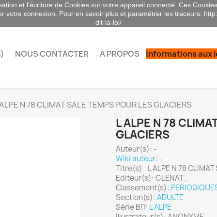
sation et l'écriture de Cookies sur votre appareil connecté. Ces Cookies 
ser votre connexion. Pour en savoir plus et paramétrer les traceurs: http
dit-la-loi/
)
NOUS CONTACTER
A PROPOS
Informations aux 
 ALPE N 78 CLIMAT SALE TEMPS POUR LES GLACIERS
L ALPE N 78 CLIM
GLACIERS
Auteur(s):
-
Wiki auteur: -
Titre(s) : L ALPE N 78 CLIM
Editeur(s): GLENAT ,
Classement(s):
PERIODIQUE
Section(s):
ADULTE
Série BD:
L ALPE
Illustrateur(s): ANONYME