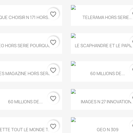
favorite_border
fa
Aperçu rapide
Aperçu rapide


QUE CHOISIR N 171 HORS...
TELERAMA HORS SERIE...
favorite_border
fa
Aperçu rapide
Aperçu rapide


O HORS SERIE POURQUOI...
LE SCAPHANDRE ET LE PAPI
favorite_border
fa
Aperçu rapide
Aperçu rapide


ES MAGAZINE HORS SERIE N...
60 MILLIONS DE...
favorite_border
fa
Aperçu rapide
Aperçu rapide


60 MILLIONS DE...
IMAGES N 27 INNOVATION..
favorite_border
fa
Aperçu rapide
Aperçu rapide


ETTE TOUT LE MONDE T.546
GEO N 309