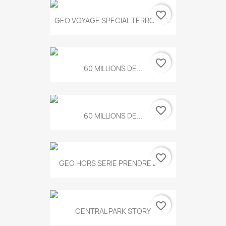
favorite_border
GEO VOYAGE SPECIAL TERROIRS...
favorite_border
60 MILLIONS DE...
favorite_border
60 MILLIONS DE...
favorite_border
GEO HORS SERIE PRENDRE LE...
favorite_border
CENTRAL PARK STORY