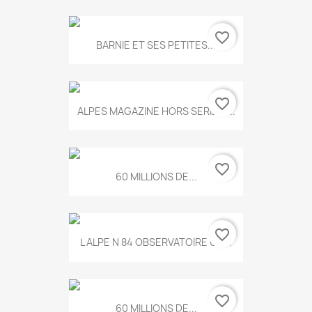
favorite_border
BARNIE ET SES PETITES...
favorite_border
ALPES MAGAZINE HORS SERIE N...
favorite_border
60 MILLIONS DE...
favorite_border
L ALPE N 84 OBSERVATOIRE UN...
favorite_border
60 MILLIONS DE...