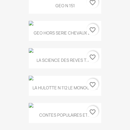
favorite_border
GEO N 151
favorite_border
GEO HORS SERIE CHEVAUX ET...
favorite_border
LA SCIENCE DES REVES T.787
favorite_border
LA HULOTTE N 112 LE MONOCLE...
favorite_border
CONTES POPULAIRES ET...