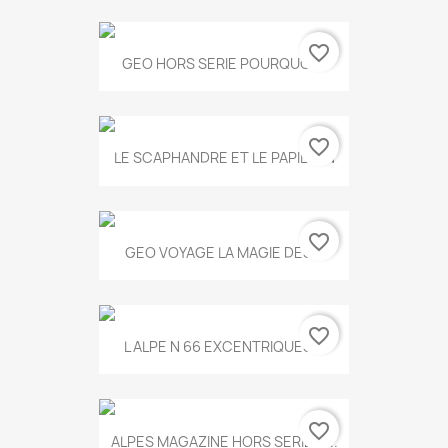
favorite_border
GEO HORS SERIE POURQUOI...
favorite_border
LE SCAPHANDRE ET LE PAPILLON
favorite_border
GEO VOYAGE LA MAGIE DES...
favorite_border
L ALPE N 66 EXCENTRIQUES...
favorite_border
ALPES MAGAZINE HORS SERIE N...