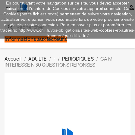
En poursuivant votre navigation sur ce site, vous devez accepter


l’utilisation et l'écriture de Cookies sur votre appareil connecté. Ces
Cookies (petits fichiers texte) permettent de suivre votre navigation,
actualiser votre panier, vous reconnaitre lors de votre prochaine visite
et sécuriser votre connexion. Pour en savoir plus et paramétrer les
search
traceurs: http://www.cnil.fr/vos-obligations/sites-web-cookies-et-autres-
traceurs/que-dit-la-loi/
Informations aux lecteurs
Accueil
ADULTE
-
PERIODIQUES
CA M
INTERESSE N 30 QUESTIONS REPONSES