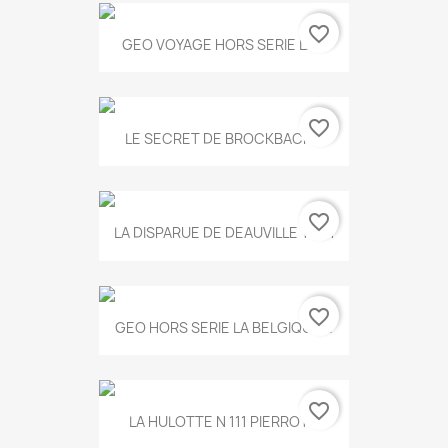
favorite_border
GEO VOYAGE HORS SERIE LA...
favorite_border
LE SECRET DE BROCKBACK...
favorite_border
LA DISPARUE DE DEAUVILLE T.551
favorite_border
GEO HORS SERIE LA BELGIQUE...
favorite_border
LA HULOTTE N 111 PIERROT...