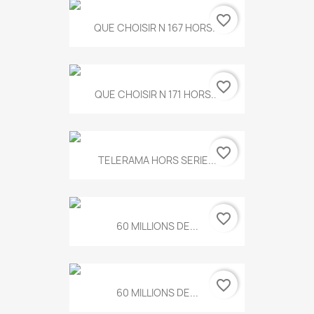
favorite_border
QUE CHOISIR N 167 HORS...
favorite_border
QUE CHOISIR N 171 HORS...
favorite_border
TELERAMA HORS SERIE...
favorite_border
60 MILLIONS DE...
favorite_border
60 MILLIONS DE...