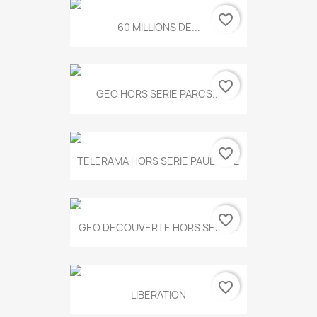
favorite_border
60 MILLIONS DE...
favorite_border
GEO HORS SERIE PARCS...
favorite_border
TELERAMA HORS SERIE PAUL KLEE
favorite_border
GEO DECOUVERTE HORS SERIE...
favorite_border
LIBERATION