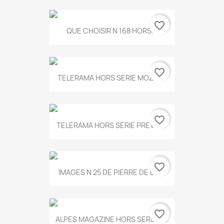
favorite_border
QUE CHOISIR N 168 HORS...
favorite_border
TELERAMA HORS SERIE MOZART
favorite_border
TELERAMA HORS SERIE PREVERT
favorite_border
IMAGES N 25 DE PIERRE DE BOIS
favorite_border
ALPES MAGAZINE HORS SERIE N...