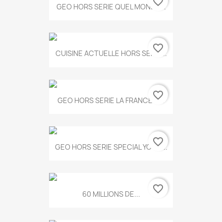
favorite_border
GEO HORS SERIE QUEL MONDE...
favorite_border
CUISINE ACTUELLE HORS SERIE...
favorite_border
GEO HORS SERIE LA FRANCE A...
favorite_border
GEO HORS SERIE SPECIAL YOGA...
favorite_border
60 MILLIONS DE...