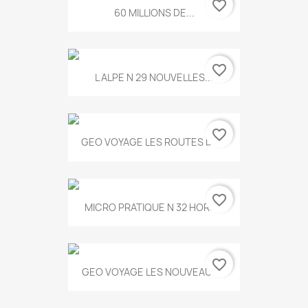
favorite_border
60 MILLIONS DE...
favorite_border
L ALPE N 29 NOUVELLES...
favorite_border
GEO VOYAGE LES ROUTES DE...
favorite_border
MICRO PRATIQUE N 32 HORS...
favorite_border
GEO VOYAGE LES NOUVEAUX...