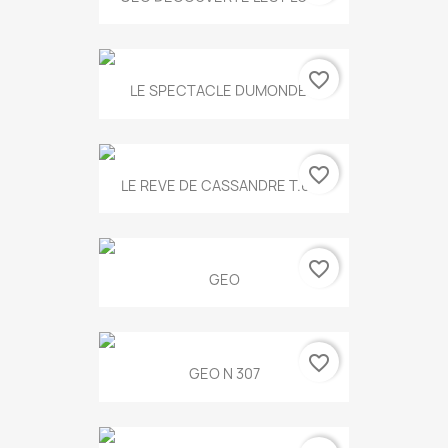
favorite_border
LE SPECTACLE DUMONDE...
favorite_border
LE REVE DE CASSANDRE T.634
favorite_border
GEO
favorite_border
GEO N 307