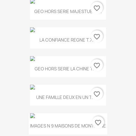
favorite_border
GEO HORS SERIE MAJESTUEUX...
favorite_border
LA CONFIANCE REGNE T.778
favorite_border
GEO HORS SERIE LA CHINE T.497
favorite_border
UNE FAMILLE DEUX EN UN T.675
favorite_border
IMAGES N 9 MAISONS DE MONTAGNE