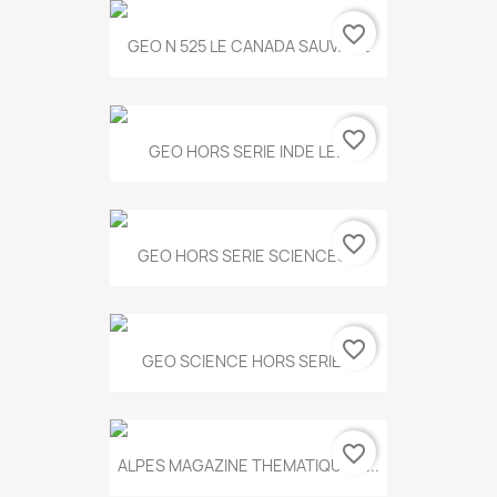
favorite_border
GEO N 525 LE CANADA SAUVAGE
favorite_border
GEO HORS SERIE INDE LE...
favorite_border
GEO HORS SERIE SCIENCES...
favorite_border
GEO SCIENCE HORS SERIE...
favorite_border
ALPES MAGAZINE THEMATIQUE N...