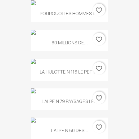
favorite_border
POURQUOI LES HOMMES N...
favorite_border
60 MILLIONS DE...
favorite_border
LA HULOTTE N 116 LE PETIT...
favorite_border
L ALPE N 79 PAYSAGES LE...
favorite_border
L ALPE N 60 DES...