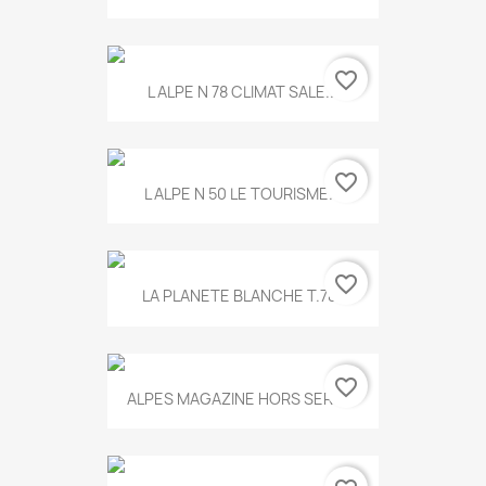
favorite_border
L ALPE N 78 CLIMAT SALE...
favorite_border
L ALPE N 50 LE TOURISME...
favorite_border
LA PLANETE BLANCHE T.785
favorite_border
ALPES MAGAZINE HORS SERIE...