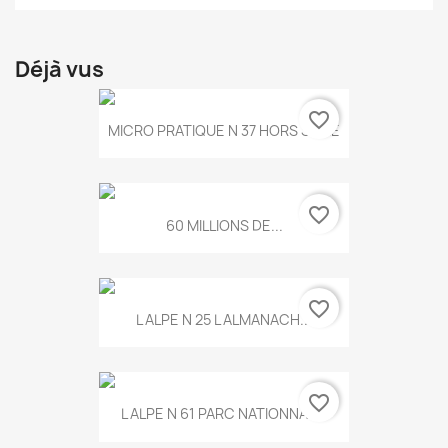
Déjà vus
favorite_border
MICRO PRATIQUE N 37 HORS SERIE
favorite_border
60 MILLIONS DE...
favorite_border
L ALPE N 25 L ALMANACH...
favorite_border
L ALPE N 61 PARC NATIONNAL...