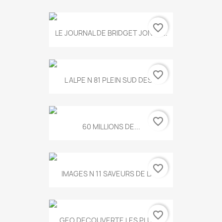
favorite_border
LE JOURNAL DE BRIDGET JONES...
favorite_border
L ALPE N 81 PLEIN SUD DES...
favorite_border
60 MILLIONS DE...
favorite_border
IMAGES N 11 SAVEURS DE LA...
favorite_border
GEO DECOUVERTE LES PLUS...