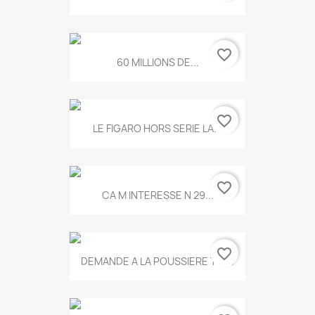
favorite_border
60 MILLIONS DE...
favorite_border
LE FIGARO HORS SERIE LA...
favorite_border
CA M INTERESSE N 29...
favorite_border
DEMANDE A LA POUSSIERE T.778