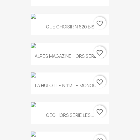
favorite_border
QUE CHOISIR N 620 BIS
favorite_border
ALPES MAGAZINE HORS SERIE N...
favorite_border
LA HULOTTE N 113 LE MONOCLE...
favorite_border
GEO HORS SERIE LES...