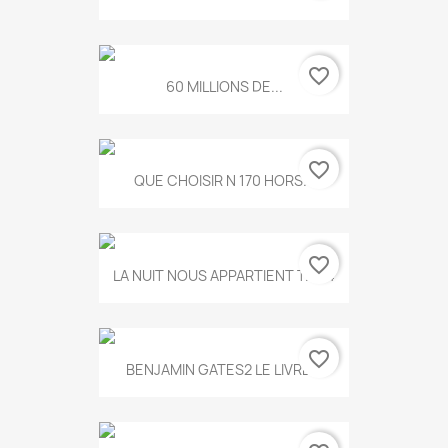
favorite_border
60 MILLIONS DE...
favorite_border
QUE CHOISIR N 170 HORS...
favorite_border
LA NUIT NOUS APPARTIENT T.634
favorite_border
BENJAMIN GATES2 LE LIVRE...