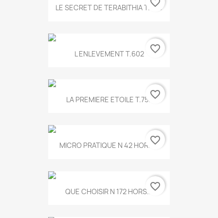
favorite_border
LE SECRET DE TERABITHIA T.560
favorite_border
L ENLEVEMENT T.602
favorite_border
LA PREMIERE ETOILE T.755
favorite_border
MICRO PRATIQUE N 42 HORS...
favorite_border
QUE CHOISIR N 172 HORS...