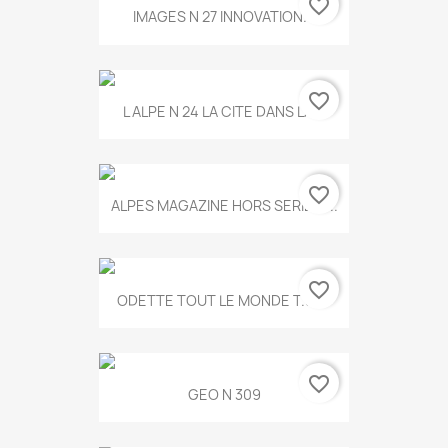
favorite_border
IMAGES N 27 INNOVATION...
favorite_border
L ALPE N 24 LA CITE DANS LA...
favorite_border
ALPES MAGAZINE HORS SERIE N...
favorite_border
ODETTE TOUT LE MONDE T.546
favorite_border
GEO N 309