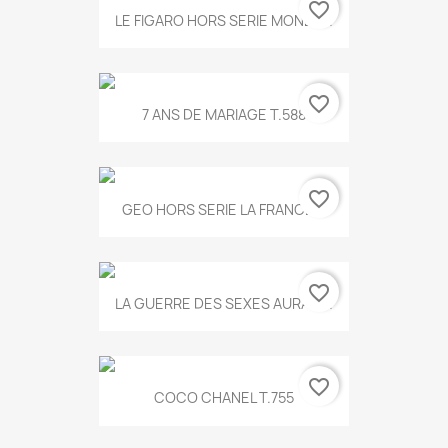
favorite_border
LE FIGARO HORS SERIE MONET...
favorite_border
7 ANS DE MARIAGE T.588
favorite_border
GEO HORS SERIE LA FRANCE...
favorite_border
LA GUERRE DES SEXES AURA T...
favorite_border
COCO CHANEL T.755