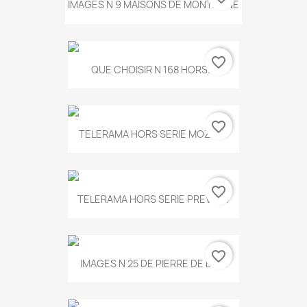
IMAGES N 9 MAISONS DE MONTAGNE
favorite_border
QUE CHOISIR N 168 HORS...
favorite_border
TELERAMA HORS SERIE MOZART
favorite_border
TELERAMA HORS SERIE PREVERT
favorite_border
IMAGES N 25 DE PIERRE DE BOIS