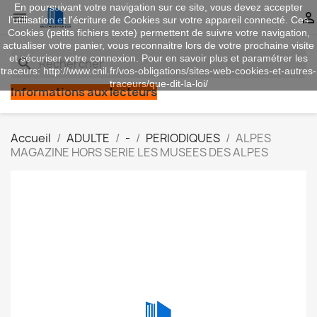
En poursuivant votre navigation sur ce site, vous devez accepter


l’utilisation et l'écriture de Cookies sur votre appareil connecté. Ces
Cookies (petits fichiers texte) permettent de suivre votre navigation,
actualiser votre panier, vous reconnaitre lors de votre prochaine visite
et sécuriser votre connexion. Pour en savoir plus et paramétrer les
search
traceurs: http://www.cnil.fr/vos-obligations/sites-web-cookies-et-autres-
traceurs/que-dit-la-loi/
Informations aux lecteurs
Accueil
ADULTE
-
PERIODIQUES
ALPES
MAGAZINE HORS SERIE LES MUSEES DES ALPES