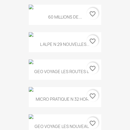
favorite_border
60 MILLIONS DE...
favorite_border
L ALPE N 29 NOUVELLES...
favorite_border
GEO VOYAGE LES ROUTES DE...
favorite_border
MICRO PRATIQUE N 32 HORS...
favorite_border
GEO VOYAGE LES NOUVEAUX...