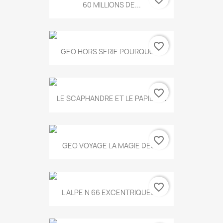
60 MILLIONS DE...
favorite_border
GEO HORS SERIE POURQUOI...
favorite_border
LE SCAPHANDRE ET LE PAPILLON
favorite_border
GEO VOYAGE LA MAGIE DES...
favorite_border
L ALPE N 66 EXCENTRIQUES...