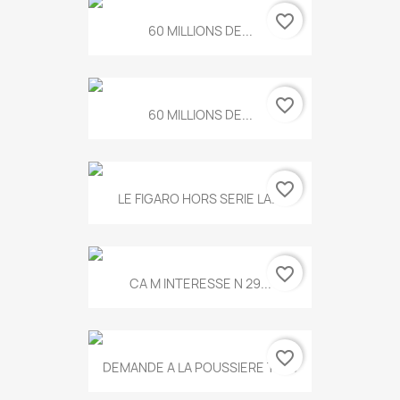
favorite_border
60 MILLIONS DE...
favorite_border
60 MILLIONS DE...
favorite_border
LE FIGARO HORS SERIE LA...
favorite_border
CA M INTERESSE N 29...
favorite_border
DEMANDE A LA POUSSIERE T.778