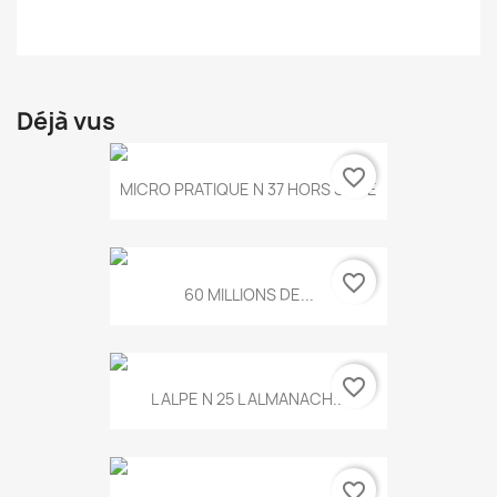
Déjà vus
favorite_border
MICRO PRATIQUE N 37 HORS SERIE
favorite_border
60 MILLIONS DE...
favorite_border
L ALPE N 25 L ALMANACH...
favorite_border