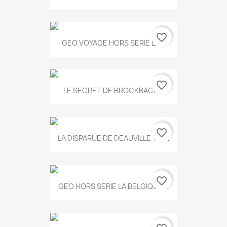
favorite_border
GEO VOYAGE HORS SERIE LA...
favorite_border
LE SECRET DE BROCKBACK...
favorite_border
LA DISPARUE DE DEAUVILLE T.551
favorite_border
GEO HORS SERIE LA BELGIQUE...