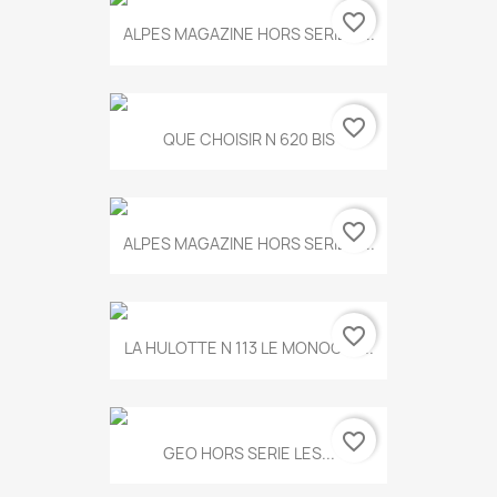
favorite_border
ALPES MAGAZINE HORS SERIE N...
favorite_border
QUE CHOISIR N 620 BIS
favorite_border
ALPES MAGAZINE HORS SERIE N...
favorite_border
LA HULOTTE N 113 LE MONOCLE...
favorite_border
GEO HORS SERIE LES...