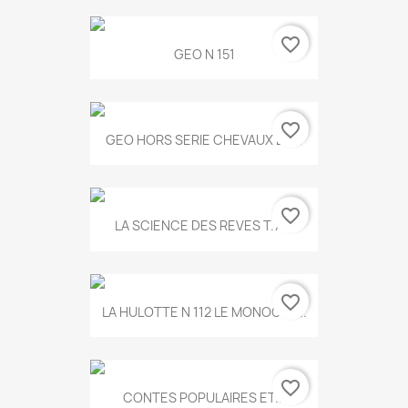
favorite_border
GEO N 151
favorite_border
GEO HORS SERIE CHEVAUX ET...
favorite_border
LA SCIENCE DES REVES T.787
favorite_border
LA HULOTTE N 112 LE MONOCLE...
favorite_border
CONTES POPULAIRES ET...