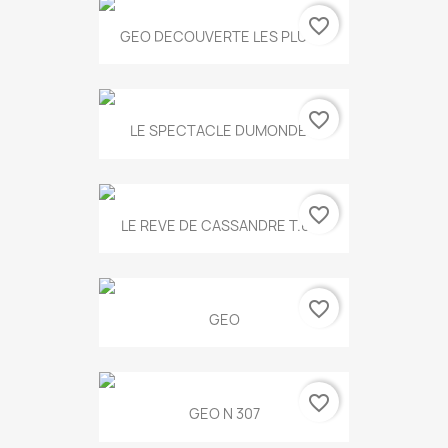
favorite_border
GEO DECOUVERTE LES PLUS...
favorite_border
LE SPECTACLE DUMONDE...
favorite_border
LE REVE DE CASSANDRE T.634
favorite_border
GEO
favorite_border
GEO N 307