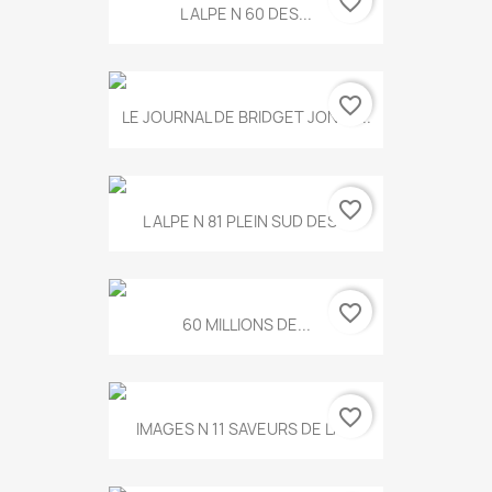
favorite_border
L ALPE N 60 DES...
favorite_border
LE JOURNAL DE BRIDGET JONES...
favorite_border
L ALPE N 81 PLEIN SUD DES...
favorite_border
60 MILLIONS DE...
favorite_border
IMAGES N 11 SAVEURS DE LA...