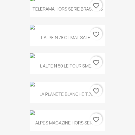
favorite_border
TELERAMA HORS SERIE BRASSENS
favorite_border
L ALPE N 78 CLIMAT SALE...
favorite_border
L ALPE N 50 LE TOURISME...
favorite_border
LA PLANETE BLANCHE T.785
favorite_border
ALPES MAGAZINE HORS SERIE...