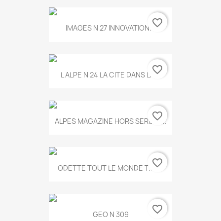
favorite_border
IMAGES N 27 INNOVATION...
favorite_border
L ALPE N 24 LA CITE DANS LA...
favorite_border
ALPES MAGAZINE HORS SERIE N...
favorite_border
ODETTE TOUT LE MONDE T.546
favorite_border
GEO N 309