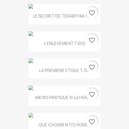
favorite_border
LE SECRET DE TERABITHIA T.560
favorite_border
L ENLEVEMENT T.602
favorite_border
LA PREMIERE ETOILE T.755
favorite_border
MICRO PRATIQUE N 42 HORS...
favorite_border
QUE CHOISIR N 172 HORS...