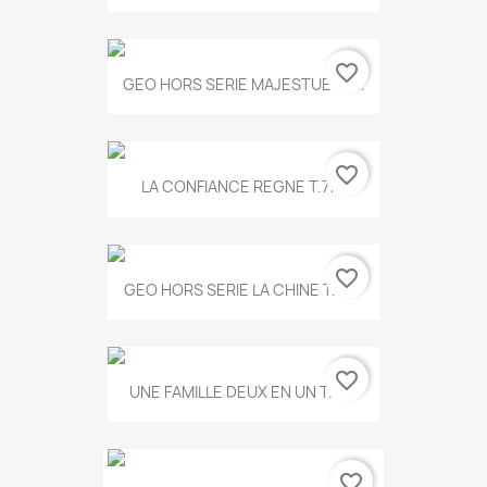
favorite_border
GEO HORS SERIE MAJESTUEUX...
favorite_border
LA CONFIANCE REGNE T.778
favorite_border
GEO HORS SERIE LA CHINE T.497
favorite_border
UNE FAMILLE DEUX EN UN T.675
favorite_border