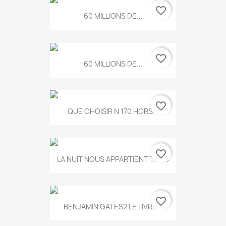
favorite_border
60 MILLIONS DE...
favorite_border
60 MILLIONS DE...
favorite_border
QUE CHOISIR N 170 HORS...
favorite_border
LA NUIT NOUS APPARTIENT T.634
favorite_border
BENJAMIN GATES2 LE LIVRE...