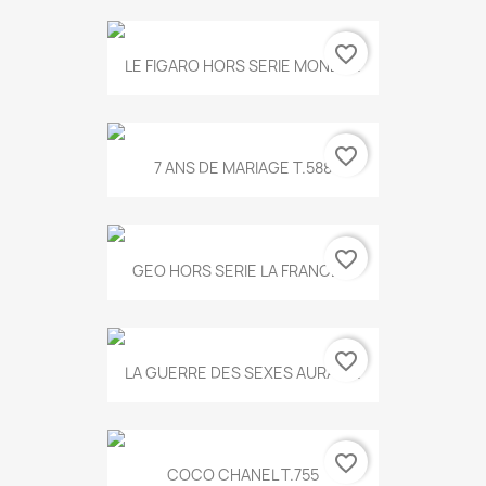
favorite_border
LE FIGARO HORS SERIE MONET...
favorite_border
7 ANS DE MARIAGE T.588
favorite_border
GEO HORS SERIE LA FRANCE...
favorite_border
LA GUERRE DES SEXES AURA T...
favorite_border
COCO CHANEL T.755