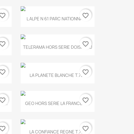
vorite_border
favorite_border
Aperçu rapide

.
L ALPE N 61 PARC NATIONNAL...
vorite_border
favorite_border
Aperçu rapide

TELERAMA HORS SERIE DOISNEAU
vorite_border
favorite_border
Aperçu rapide

.
LA PLANETE BLANCHE T.785
vorite_border
favorite_border
Aperçu rapide

E...
GEO HORS SERIE LA FRANCE A...
vorite_border
favorite_border
Aperçu rapide

X...
LA CONFIANCE REGNE T.778