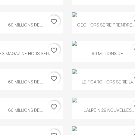
favorite_border
fa
Aperçu rapide
Aperçu rapide


60 MILLIONS DE...
GEO HORS SERIE PRENDRE LE
favorite_border
fa
Aperçu rapide
Aperçu rapide


ES MAGAZINE HORS SERIE N...
60 MILLIONS DE...
favorite_border
fa
Aperçu rapide
Aperçu rapide


60 MILLIONS DE...
LE FIGARO HORS SERIE LA..
favorite_border
fa
Aperçu rapide
Aperçu rapide


60 MILLIONS DE...
L ALPE N 29 NOUVELLES..