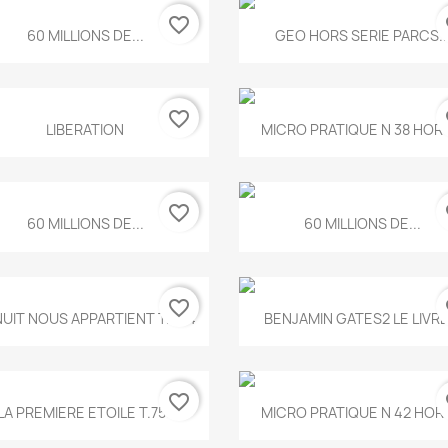
favorite_border
fa
Aperçu rapide
Aperçu rapide


60 MILLIONS DE...
GEO HORS SERIE PARCS..
favorite_border
fa
Aperçu rapide
Aperçu rapide


LIBERATION
MICRO PRATIQUE N 38 HORS
favorite_border
fa
Aperçu rapide
Aperçu rapide


60 MILLIONS DE...
60 MILLIONS DE...
favorite_border
fa
Aperçu rapide
Aperçu rapide


NUIT NOUS APPARTIENT T.634
BENJAMIN GATES2 LE LIVRE.
favorite_border
fa
Aperçu rapide
Aperçu rapide


LA PREMIERE ETOILE T.755
MICRO PRATIQUE N 42 HORS