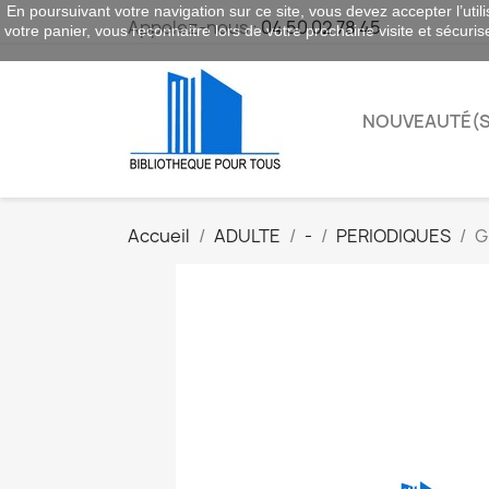
En poursuivant votre navigation sur ce site, vous devez accepter l’utili
Appelez-nous :
04 50 02 78 45
votre panier, vous reconnaitre lors de votre prochaine visite et sécuri
NOUVEAUTÉ(S
Accueil
ADULTE
-
PERIODIQUES
G