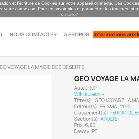
sation et l'écriture de Cookies sur votre appareil connecté. Ces Cookies 
ser votre connexion. Pour en savoir plus et paramétrer les traceurs: http
dit-la-loi/
)
NOUS CONTACTER
A PROPOS
Informations aux 
EO VOYAGE LA MAGIE DES DESERTS
GEO VOYAGE LA M
Auteur(s):
-
Wiki auteur: -
Titre(s) : GEO VOYAGE LA M
Editeur(s): PRISMA , 2012
Classement(s):
PERIODIQUE
Section(s):
ADULTE
Prix: 6,90
Dewey: PE