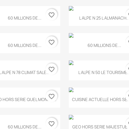
favorite_border
fa
Aperçu rapide
Aperçu rapide


60 MILLIONS DE...
L ALPE N 25 L ALMANACH..
favorite_border
fa
Aperçu rapide
Aperçu rapide


60 MILLIONS DE...
60 MILLIONS DE...
favorite_border
fa
Aperçu rapide
Aperçu rapide


L ALPE N 78 CLIMAT SALE...
L ALPE N 50 LE TOURISME..
favorite_border
fa
Aperçu rapide
Aperçu rapide


 HORS SERIE QUEL MONDE...
CUISINE ACTUELLE HORS SERI
favorite_border
fa
Aperçu rapide
Aperçu rapide


60 MILLIONS DE...
GEO HORS SERIE MAJESTUEU