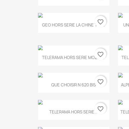
favorite_border
Aperçu rapide

GEO HORS SERIE LA CHINE T.497
UN
favorite_border
Aperçu rapide

TELERAMA HORS SERIE MOZART
TEL
favorite_border
Aperçu rapide

QUE CHOISIR N 620 BIS
ALP
favorite_border
Aperçu rapide

TELERAMA HORS SERIE...
TEL