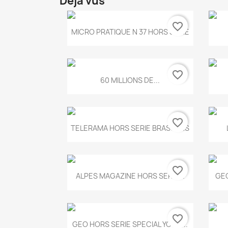
Déjà vus
favorite_border
Aperçu rapide

MICRO PRATIQUE N 37 HORS SERIE
favorite_border
Aperçu rapide

60 MILLIONS DE...
favorite_border
Aperçu rapide

TELERAMA HORS SERIE BRASSENS
favorite_border
Aperçu rapide

ALPES MAGAZINE HORS SERIE...
GEO
favorite_border
Aperçu rapide

GEO HORS SERIE SPECIAL YOGA...