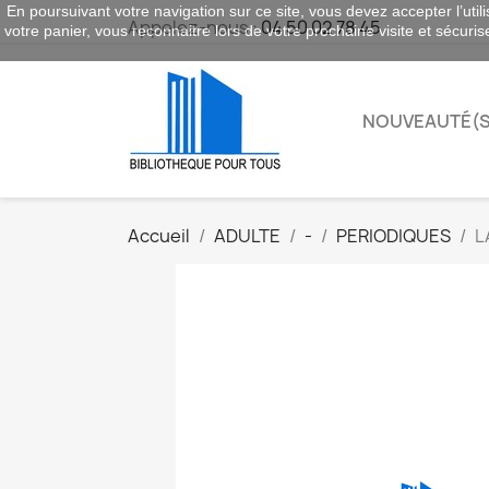
En poursuivant votre navigation sur ce site, vous devez accepter l’utili
Appelez-nous :
04 50 02 78 45
votre panier, vous reconnaitre lors de votre prochaine visite et sécuri
NOUVEAUTÉ(S
Accueil
ADULTE
-
PERIODIQUES
L