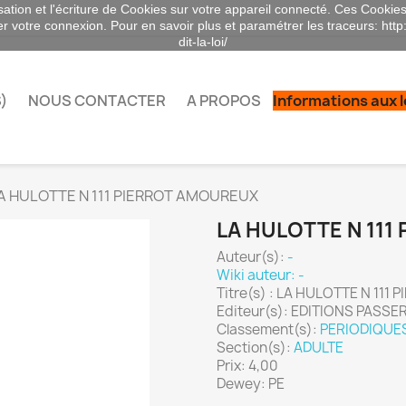
sation et l'écriture de Cookies sur votre appareil connecté. Ces Cookies 
ser votre connexion. Pour en savoir plus et paramétrer les traceurs: http
dit-la-loi/
)
NOUS CONTACTER
A PROPOS
Informations aux 
A HULOTTE N 111 PIERROT AMOUREUX
LA HULOTTE N 11
Auteur(s):
-
Wiki auteur: -
Titre(s) : LA HULOTTE N 11
Editeur(s): EDITIONS PASSE
Classement(s):
PERIODIQUE
Section(s):
ADULTE
Prix: 4,00
Dewey: PE