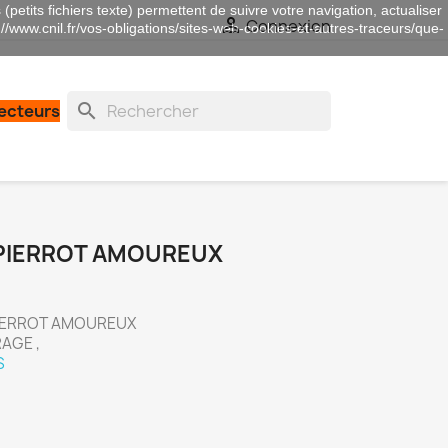
(petits fichiers texte) permettent de suivre votre navigation, actualiser

Connexion
://www.cnil.fr/vos-obligations/sites-web-cookies-et-autres-traceurs/que-
search
lecteurs
1 PIERROT AMOUREUX
1 PIERROT AMOUREUX
RAGE ,
S