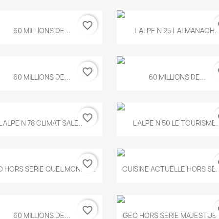
favorite_border
fa
Aperçu rapide
Aperçu rapide


60 MILLIONS DE...
L ALPE N 25 L ALMANACH..
favorite_border
fa
Aperçu rapide
Aperçu rapide


60 MILLIONS DE...
60 MILLIONS DE...
favorite_border
fa
Aperçu rapide
Aperçu rapide


L ALPE N 78 CLIMAT SALE...
L ALPE N 50 LE TOURISME..
favorite_border
fa
Aperçu rapide
Aperçu rapide


 HORS SERIE QUEL MONDE...
CUISINE ACTUELLE HORS SERI
favorite_border
fa
Aperçu rapide
Aperçu rapide


60 MILLIONS DE...
GEO HORS SERIE MAJESTUEU