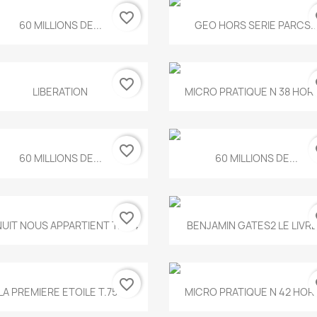
favorite_border
fa
Aperçu rapide
Aperçu rapide


60 MILLIONS DE...
GEO HORS SERIE PARCS..
favorite_border
fa
Aperçu rapide
Aperçu rapide


LIBERATION
MICRO PRATIQUE N 38 HORS
favorite_border
fa
Aperçu rapide
Aperçu rapide


60 MILLIONS DE...
60 MILLIONS DE...
favorite_border
fa
Aperçu rapide
Aperçu rapide


NUIT NOUS APPARTIENT T.634
BENJAMIN GATES2 LE LIVRE.
favorite_border
fa
Aperçu rapide
Aperçu rapide


LA PREMIERE ETOILE T.755
MICRO PRATIQUE N 42 HORS