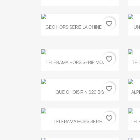
favorite_border
Aperçu rapide

GEO HORS SERIE LA CHINE T.497
UN
favorite_border
Aperçu rapide

TELERAMA HORS SERIE MOZART
TEL
favorite_border
Aperçu rapide

QUE CHOISIR N 620 BIS
ALP
favorite_border
Aperçu rapide

TELERAMA HORS SERIE...
TEL