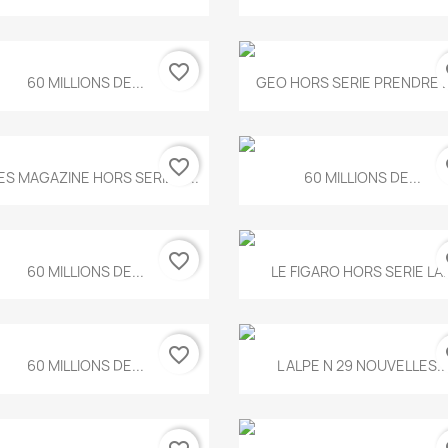
favorite_border
fa
Aperçu rapide
Aperçu rapide


60 MILLIONS DE...
GEO HORS SERIE PRENDRE LE
favorite_border
fa
Aperçu rapide
Aperçu rapide


ES MAGAZINE HORS SERIE N...
60 MILLIONS DE...
favorite_border
fa
Aperçu rapide
Aperçu rapide


60 MILLIONS DE...
LE FIGARO HORS SERIE LA..
favorite_border
fa
Aperçu rapide
Aperçu rapide


60 MILLIONS DE...
L ALPE N 29 NOUVELLES..