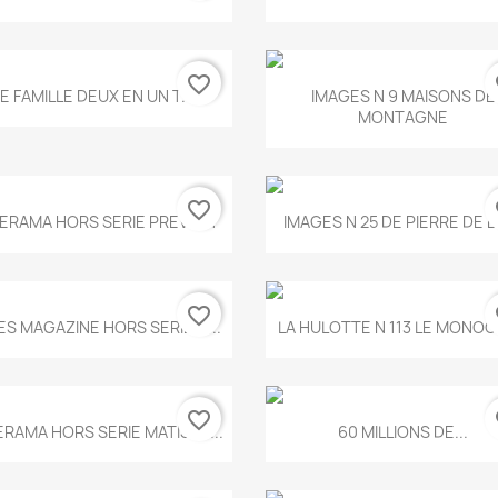
favorite_border
fa
Aperçu rapide
Aperçu rapide


E FAMILLE DEUX EN UN T.675
IMAGES N 9 MAISONS DE
MONTAGNE
favorite_border
fa
Aperçu rapide
Aperçu rapide


ERAMA HORS SERIE PREVERT
IMAGES N 25 DE PIERRE DE 
favorite_border
fa
Aperçu rapide
Aperçu rapide


ES MAGAZINE HORS SERIE N...
LA HULOTTE N 113 LE MONOCL
favorite_border
fa
Aperçu rapide
Aperçu rapide


ERAMA HORS SERIE MATISSE...
60 MILLIONS DE...