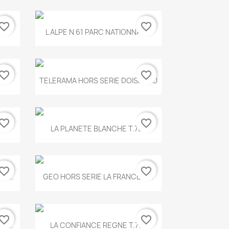
vorite_border
favorite_border
Aperçu rapide

.
L ALPE N 61 PARC NATIONNAL...
vorite_border
favorite_border
Aperçu rapide

TELERAMA HORS SERIE DOISNEAU
vorite_border
favorite_border
Aperçu rapide

.
LA PLANETE BLANCHE T.785
vorite_border
favorite_border
Aperçu rapide

E...
GEO HORS SERIE LA FRANCE A...
vorite_border
favorite_border
Aperçu rapide

X...
LA CONFIANCE REGNE T.778