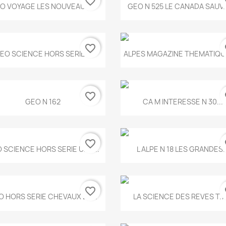
favorite_border
fa
Aperçu rapide
Aperçu rapide


O VOYAGE LES NOUVEAUX...
GEO N 525 LE CANADA SAUV
favorite_border
fa
Aperçu rapide
Aperçu rapide


EO SCIENCE HORS SERIE...
ALPES MAGAZINE THEMATIQUE
favorite_border
fa
Aperçu rapide
Aperçu rapide


GEO N 162
CA M INTERESSE N 30...
favorite_border
fa
Aperçu rapide
Aperçu rapide


 SCIENCE HORS SERIE UNE...
L ALPE N 18 LES GRANDES..
favorite_border
fa
Aperçu rapide
Aperçu rapide


O HORS SERIE CHEVAUX ET...
LA SCIENCE DES REVES T.7