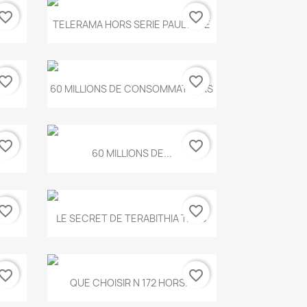
vorite_border
favorite_border
Aperçu rapide

.
TELERAMA HORS SERIE PAUL KLEE
vorite_border
favorite_border
Aperçu rapide

...
60 MILLIONS DE CONSOMMATEURS
vorite_border
favorite_border
Aperçu rapide

60 MILLIONS DE...
vorite_border
favorite_border
Aperçu rapide

..
LE SECRET DE TERABITHIA T.560
vorite_border
favorite_border
Aperçu rapide

...
QUE CHOISIR N 172 HORS...