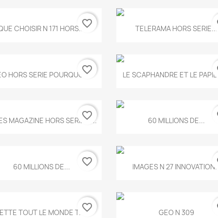
favorite_border
fa
Aperçu rapide
Aperçu rapide


QUE CHOISIR N 171 HORS...
TELERAMA HORS SERIE...
favorite_border
fa
Aperçu rapide
Aperçu rapide


O HORS SERIE POURQUOI...
LE SCAPHANDRE ET LE PAPI
favorite_border
fa
Aperçu rapide
Aperçu rapide


ES MAGAZINE HORS SERIE N...
60 MILLIONS DE...
favorite_border
fa
Aperçu rapide
Aperçu rapide


60 MILLIONS DE...
IMAGES N 27 INNOVATION..
favorite_border
fa
Aperçu rapide
Aperçu rapide


ETTE TOUT LE MONDE T.546
GEO N 309