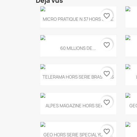
Déjà vus
favorite_border
Aperçu rapide

MICRO PRATIQUE N 37 HORS SERIE
favorite_border
Aperçu rapide

60 MILLIONS DE...
favorite_border
Aperçu rapide

TELERAMA HORS SERIE BRASSENS
favorite_border
Aperçu rapide

ALPES MAGAZINE HORS SERIE...
GEO
favorite_border
Aperçu rapide

GEO HORS SERIE SPECIAL YOGA...