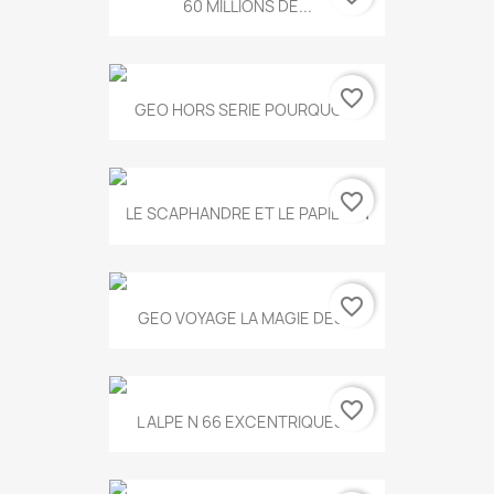
60 MILLIONS DE...
favorite_border
GEO HORS SERIE POURQUOI...
favorite_border
LE SCAPHANDRE ET LE PAPILLON
favorite_border
GEO VOYAGE LA MAGIE DES...
favorite_border
L ALPE N 66 EXCENTRIQUES...