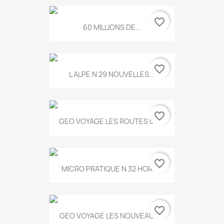
favorite_border
60 MILLIONS DE...
favorite_border
L ALPE N 29 NOUVELLES...
favorite_border
GEO VOYAGE LES ROUTES DE...
favorite_border
MICRO PRATIQUE N 32 HORS...
favorite_border
GEO VOYAGE LES NOUVEAUX...