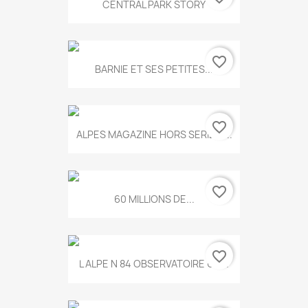
CENTRAL PARK STORY
favorite_border
BARNIE ET SES PETITES...
favorite_border
ALPES MAGAZINE HORS SERIE N...
favorite_border
60 MILLIONS DE...
favorite_border
L ALPE N 84 OBSERVATOIRE UN...