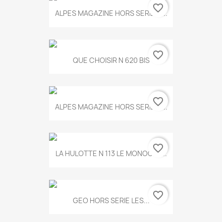
favorite_border
ALPES MAGAZINE HORS SERIE N...
favorite_border
QUE CHOISIR N 620 BIS
favorite_border
ALPES MAGAZINE HORS SERIE N...
favorite_border
LA HULOTTE N 113 LE MONOCLE...
favorite_border
GEO HORS SERIE LES...