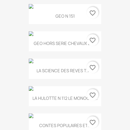
favorite_border
GEO N 151
favorite_border
GEO HORS SERIE CHEVAUX ET...
favorite_border
LA SCIENCE DES REVES T.787
favorite_border
LA HULOTTE N 112 LE MONOCLE...
favorite_border
CONTES POPULAIRES ET...