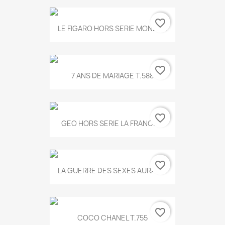
favorite_border
LE FIGARO HORS SERIE MONET...
favorite_border
7 ANS DE MARIAGE T.588
favorite_border
GEO HORS SERIE LA FRANCE...
favorite_border
LA GUERRE DES SEXES AURA T...
favorite_border
COCO CHANEL T.755