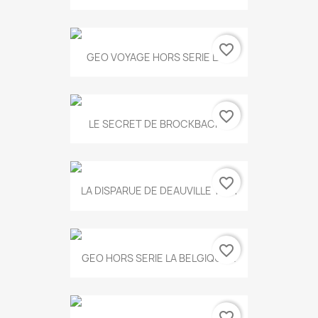
favorite_border
GEO VOYAGE HORS SERIE LA...
favorite_border
LE SECRET DE BROCKBACK...
favorite_border
LA DISPARUE DE DEAUVILLE T.551
favorite_border
GEO HORS SERIE LA BELGIQUE...
favorite_border