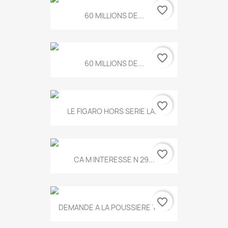
favorite_border
60 MILLIONS DE...
favorite_border
60 MILLIONS DE...
favorite_border
LE FIGARO HORS SERIE LA...
favorite_border
CA M INTERESSE N 29...
favorite_border
DEMANDE A LA POUSSIERE T.778