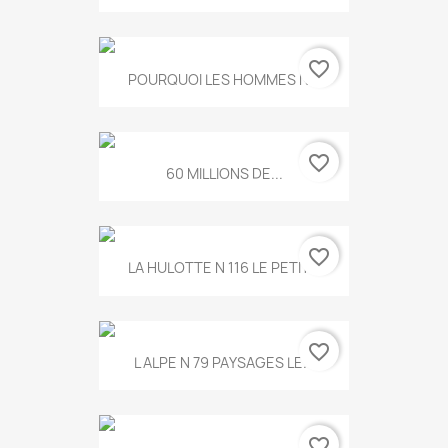
favorite_border
POURQUOI LES HOMMES N...
favorite_border
60 MILLIONS DE...
favorite_border
LA HULOTTE N 116 LE PETIT...
favorite_border
L ALPE N 79 PAYSAGES LE...
favorite_border