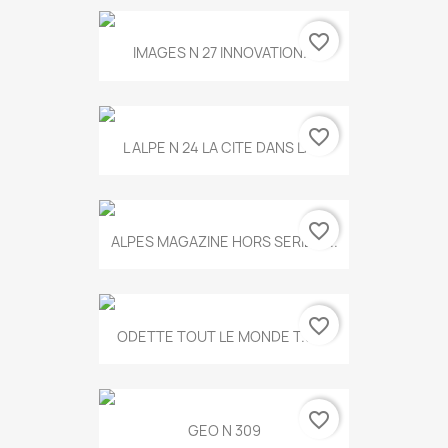
favorite_border
IMAGES N 27 INNOVATION...
favorite_border
L ALPE N 24 LA CITE DANS LA...
favorite_border
ALPES MAGAZINE HORS SERIE N...
favorite_border
ODETTE TOUT LE MONDE T.546
favorite_border
GEO N 309