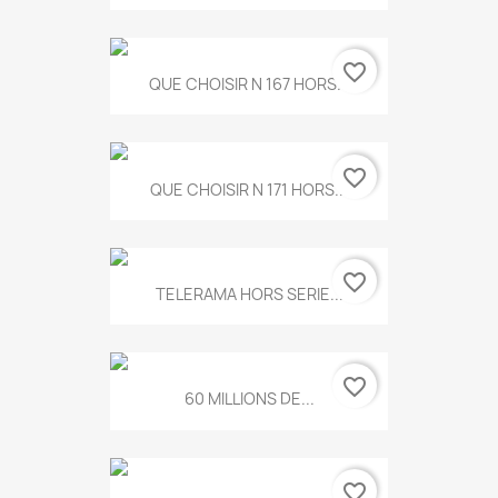
favorite_border
QUE CHOISIR N 167 HORS...
favorite_border
QUE CHOISIR N 171 HORS...
favorite_border
TELERAMA HORS SERIE...
favorite_border
60 MILLIONS DE...
favorite_border