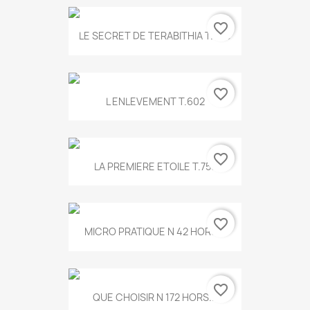
favorite_border
LE SECRET DE TERABITHIA T.560
favorite_border
L ENLEVEMENT T.602
favorite_border
LA PREMIERE ETOILE T.755
favorite_border
MICRO PRATIQUE N 42 HORS...
favorite_border
QUE CHOISIR N 172 HORS...