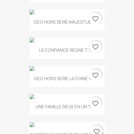
favorite_border
GEO HORS SERIE MAJESTUEUX...
favorite_border
LA CONFIANCE REGNE T.778
favorite_border
GEO HORS SERIE LA CHINE T.497
favorite_border
UNE FAMILLE DEUX EN UN T.675
favorite_border