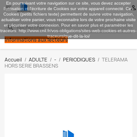
En poursuivant votre navigation sur ce site, vous devez accepter


l’utilisation et l'écriture de Cookies sur votre appareil connecté. Ces
Cookies (petits fichiers texte) permettent de suivre votre navigation,
actualiser votre panier, vous reconnaitre lors de votre prochaine visite
et sécuriser votre connexion. Pour en savoir plus et paramétrer les
search
traceurs: http://www.cnil.fr/vos-obligations/sites-web-cookies-et-autres-
traceurs/que-dit-la-loi/
Informations aux lecteurs
Accueil
ADULTE
-
PERIODIQUES
TELERAMA
HORS SERIE BRASSENS