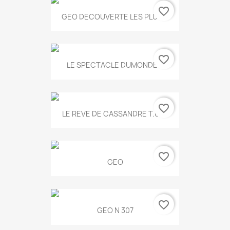
favorite_border
GEO DECOUVERTE LES PLUS...
favorite_border
LE SPECTACLE DUMONDE...
favorite_border
LE REVE DE CASSANDRE T.634
favorite_border
GEO
favorite_border
GEO N 307