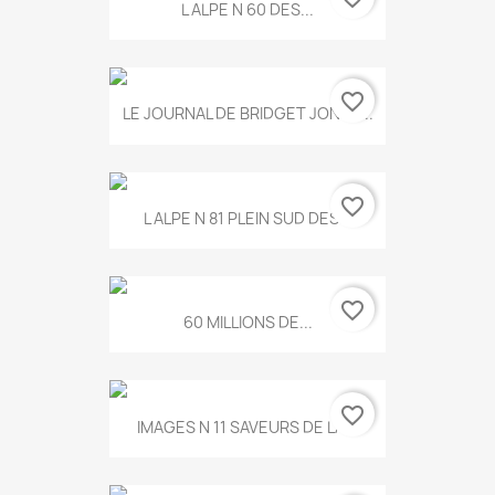
L ALPE N 60 DES...
favorite_border
LE JOURNAL DE BRIDGET JONES...
favorite_border
L ALPE N 81 PLEIN SUD DES...
favorite_border
60 MILLIONS DE...
favorite_border
IMAGES N 11 SAVEURS DE LA...