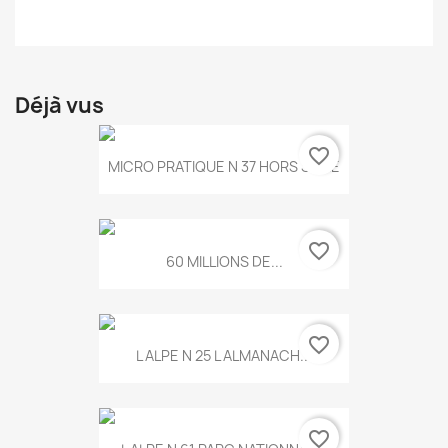
Déjà vus
favorite_border
MICRO PRATIQUE N 37 HORS SERIE
favorite_border
60 MILLIONS DE...
favorite_border
L ALPE N 25 L ALMANACH...
favorite_border