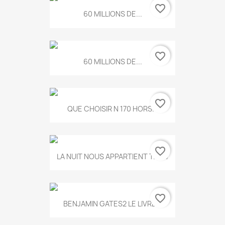
favorite_border
60 MILLIONS DE...
favorite_border
60 MILLIONS DE...
favorite_border
QUE CHOISIR N 170 HORS...
favorite_border
LA NUIT NOUS APPARTIENT T.634
favorite_border
BENJAMIN GATES2 LE LIVRE...