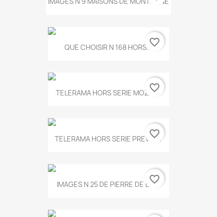
IMAGES N 9 MAISONS DE MONTAGNE
favorite_border
QUE CHOISIR N 168 HORS...
favorite_border
TELERAMA HORS SERIE MOZART
favorite_border
TELERAMA HORS SERIE PREVERT
favorite_border
IMAGES N 25 DE PIERRE DE BOIS