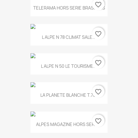
favorite_border
TELERAMA HORS SERIE BRASSENS
favorite_border
L ALPE N 78 CLIMAT SALE...
favorite_border
L ALPE N 50 LE TOURISME...
favorite_border
LA PLANETE BLANCHE T.785
favorite_border
ALPES MAGAZINE HORS SERIE...