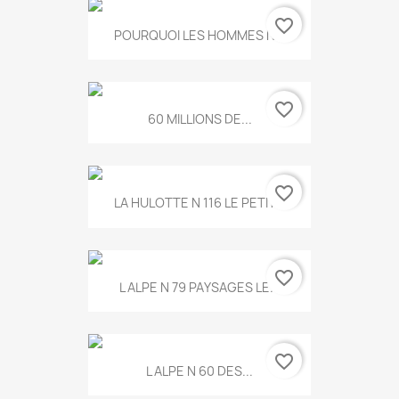
favorite_border
POURQUOI LES HOMMES N...
favorite_border
60 MILLIONS DE...
favorite_border
LA HULOTTE N 116 LE PETIT...
favorite_border
L ALPE N 79 PAYSAGES LE...
favorite_border
L ALPE N 60 DES...