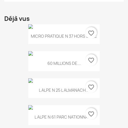
Déjà vus
favorite_border
MICRO PRATIQUE N 37 HORS SERIE
favorite_border
60 MILLIONS DE...
favorite_border
L ALPE N 25 L ALMANACH...
favorite_border
L ALPE N 61 PARC NATIONNAL...