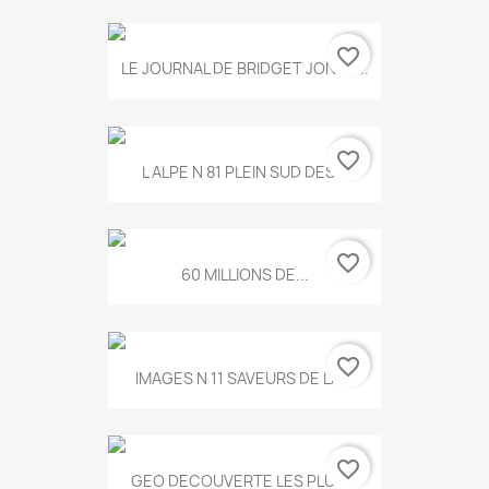
favorite_border
LE JOURNAL DE BRIDGET JONES...
favorite_border
L ALPE N 81 PLEIN SUD DES...
favorite_border
60 MILLIONS DE...
favorite_border
IMAGES N 11 SAVEURS DE LA...
favorite_border
GEO DECOUVERTE LES PLUS...