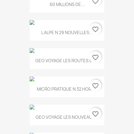
favorite_border
60 MILLIONS DE...
favorite_border
L ALPE N 29 NOUVELLES...
favorite_border
GEO VOYAGE LES ROUTES DE...
favorite_border
MICRO PRATIQUE N 32 HORS...
favorite_border
GEO VOYAGE LES NOUVEAUX...