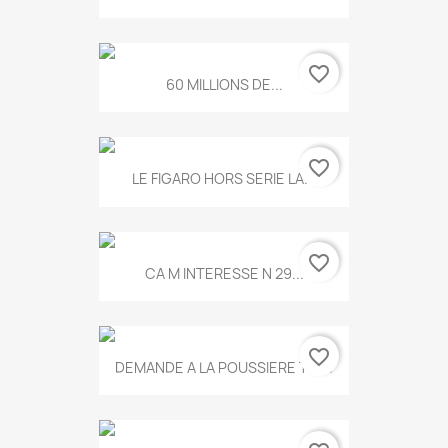
favorite_border
60 MILLIONS DE...
favorite_border
LE FIGARO HORS SERIE LA...
favorite_border
CA M INTERESSE N 29...
favorite_border
DEMANDE A LA POUSSIERE T.778