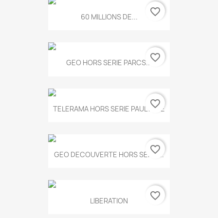
favorite_border
60 MILLIONS DE...
favorite_border
GEO HORS SERIE PARCS...
favorite_border
TELERAMA HORS SERIE PAUL KLEE
favorite_border
GEO DECOUVERTE HORS SERIE...
favorite_border
LIBERATION