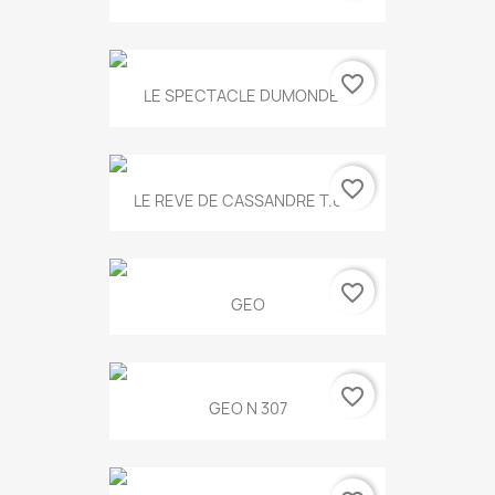
favorite_border
LE SPECTACLE DUMONDE...
favorite_border
LE REVE DE CASSANDRE T.634
favorite_border
GEO
favorite_border
GEO N 307