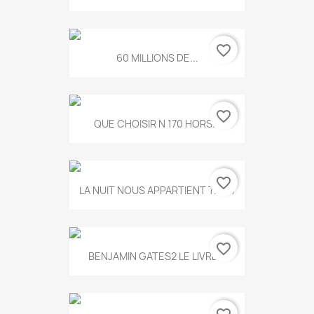
favorite_border
60 MILLIONS DE...
favorite_border
QUE CHOISIR N 170 HORS...
favorite_border
LA NUIT NOUS APPARTIENT T.634
favorite_border
BENJAMIN GATES2 LE LIVRE...