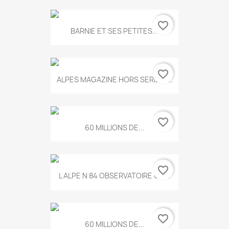
favorite_border
BARNIE ET SES PETITES...
favorite_border
ALPES MAGAZINE HORS SERIE N...
favorite_border
60 MILLIONS DE...
favorite_border
L ALPE N 84 OBSERVATOIRE UN...
favorite_border
60 MILLIONS DE...