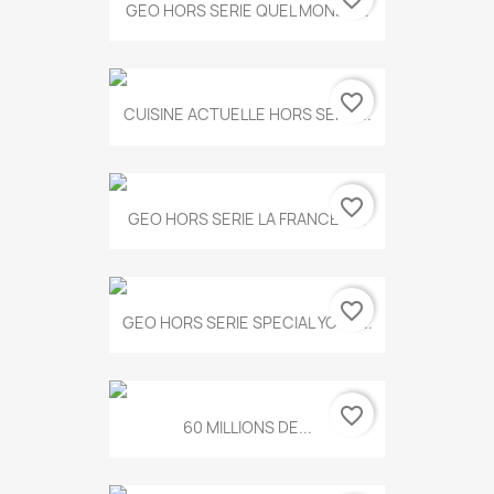
GEO HORS SERIE QUEL MONDE...
favorite_border
CUISINE ACTUELLE HORS SERIE...
favorite_border
GEO HORS SERIE LA FRANCE A...
favorite_border
GEO HORS SERIE SPECIAL YOGA...
favorite_border
60 MILLIONS DE...