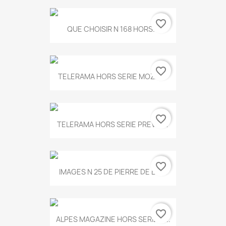
favorite_border
QUE CHOISIR N 168 HORS...
favorite_border
TELERAMA HORS SERIE MOZART
favorite_border
TELERAMA HORS SERIE PREVERT
favorite_border
IMAGES N 25 DE PIERRE DE BOIS
favorite_border
ALPES MAGAZINE HORS SERIE N...