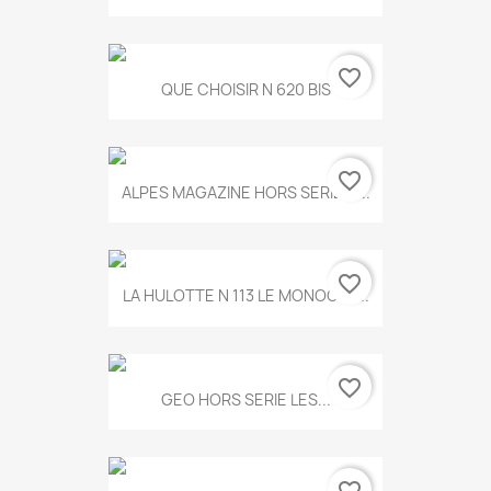
favorite_border
QUE CHOISIR N 620 BIS
favorite_border
ALPES MAGAZINE HORS SERIE N...
favorite_border
LA HULOTTE N 113 LE MONOCLE...
favorite_border
GEO HORS SERIE LES...