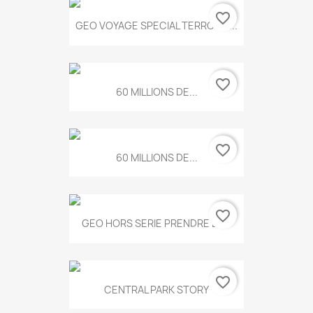
favorite_border
GEO VOYAGE SPECIAL TERROIRS...
favorite_border
60 MILLIONS DE...
favorite_border
60 MILLIONS DE...
favorite_border
GEO HORS SERIE PRENDRE LE...
favorite_border
CENTRAL PARK STORY