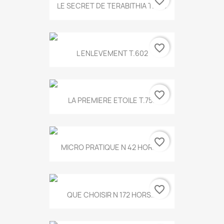
favorite_border
LE SECRET DE TERABITHIA T.560
favorite_border
L ENLEVEMENT T.602
favorite_border
LA PREMIERE ETOILE T.755
favorite_border
MICRO PRATIQUE N 42 HORS...
favorite_border
QUE CHOISIR N 172 HORS...