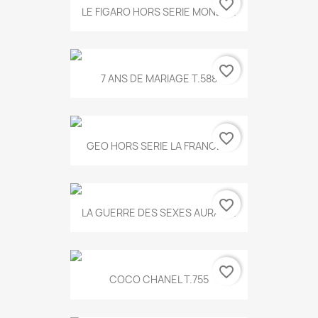
favorite_border
LE FIGARO HORS SERIE MONET...
favorite_border
7 ANS DE MARIAGE T.588
favorite_border
GEO HORS SERIE LA FRANCE...
favorite_border
LA GUERRE DES SEXES AURA T...
favorite_border
COCO CHANEL T.755