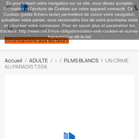
En poursuivant votre navigation sur ce site, vous devez accepter


l’utilisation et l'écriture de Cookies sur votre appareil connecté. Ces
Cookies (petits fichiers texte) permettent de suivre votre navigation,
actualiser votre panier, vous reconnaitre lors de votre prochaine visite
et sécuriser votre connexion. Pour en savoir plus et paramétrer les
search
traceurs: http://www.cnil.fr/vos-obligations/sites-web-cookies-et-autres-
traceurs/que-dit-la-loi/
Informations aux lecteurs
Accueil
ADULTE
-
FILMS BLANCS
UN CRIME
AU PARADIS T.556