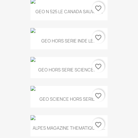
favorite_border
GEO N 525 LE CANADA SAUVAGE
favorite_border
GEO HORS SERIE INDE LE...
favorite_border
GEO HORS SERIE SCIENCES...
favorite_border
GEO SCIENCE HORS SERIE...
favorite_border
ALPES MAGAZINE THEMATIQUE N...