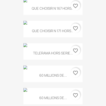
favorite_border
QUE CHOISIR N 167 HORS...
favorite_border
QUE CHOISIR N 171 HORS...
favorite_border
TELERAMA HORS SERIE...
favorite_border
60 MILLIONS DE...
favorite_border
60 MILLIONS DE...