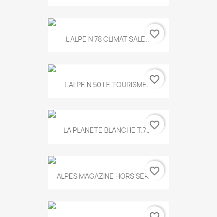
favorite_border
L ALPE N 78 CLIMAT SALE...
favorite_border
L ALPE N 50 LE TOURISME...
favorite_border
LA PLANETE BLANCHE T.785
favorite_border
ALPES MAGAZINE HORS SERIE...
favorite_border