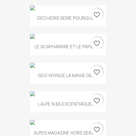
favorite_border
GEO HORS SERIE POURQUOI...
favorite_border
LE SCAPHANDRE ET LE PAPILLON
favorite_border
GEO VOYAGE LA MAGIE DES...
favorite_border
L ALPE N 66 EXCENTRIQUES...
favorite_border
ALPES MAGAZINE HORS SERIE N...