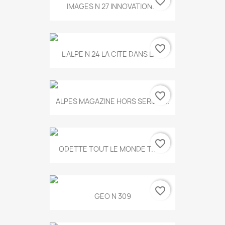
favorite_border
IMAGES N 27 INNOVATION...
favorite_border
L ALPE N 24 LA CITE DANS LA...
favorite_border
ALPES MAGAZINE HORS SERIE N...
favorite_border
ODETTE TOUT LE MONDE T.546
favorite_border
GEO N 309