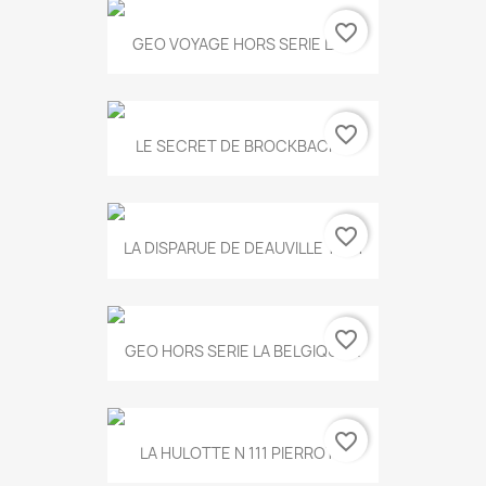
favorite_border
GEO VOYAGE HORS SERIE LA...
favorite_border
LE SECRET DE BROCKBACK...
favorite_border
LA DISPARUE DE DEAUVILLE T.551
favorite_border
GEO HORS SERIE LA BELGIQUE...
favorite_border
LA HULOTTE N 111 PIERROT...