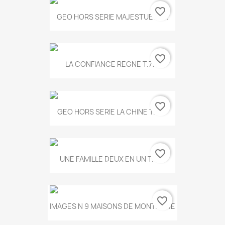
favorite_border
GEO HORS SERIE MAJESTUEUX...
favorite_border
LA CONFIANCE REGNE T.778
favorite_border
GEO HORS SERIE LA CHINE T.497
favorite_border
UNE FAMILLE DEUX EN UN T.675
favorite_border
IMAGES N 9 MAISONS DE MONTAGNE