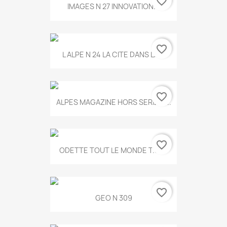
favorite_border
IMAGES N 27 INNOVATION...
favorite_border
L ALPE N 24 LA CITE DANS LA...
favorite_border
ALPES MAGAZINE HORS SERIE N...
favorite_border
ODETTE TOUT LE MONDE T.546
favorite_border
GEO N 309