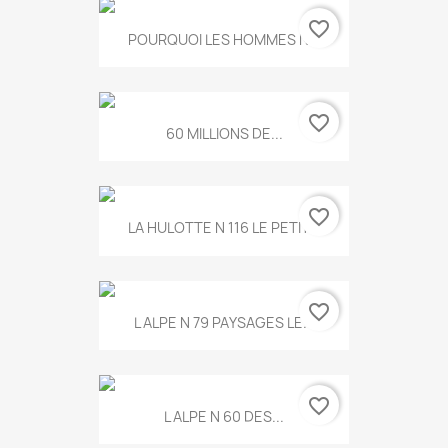
favorite_border
POURQUOI LES HOMMES N...
favorite_border
60 MILLIONS DE...
favorite_border
LA HULOTTE N 116 LE PETIT...
favorite_border
L ALPE N 79 PAYSAGES LE...
favorite_border
L ALPE N 60 DES...