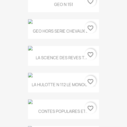
favorite_border
GEO N 151
favorite_border
GEO HORS SERIE CHEVAUX ET...
favorite_border
LA SCIENCE DES REVES T.787
favorite_border
LA HULOTTE N 112 LE MONOCLE...
favorite_border
CONTES POPULAIRES ET...