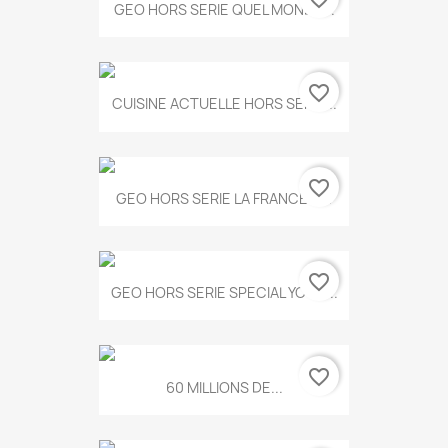
GEO HORS SERIE QUEL MONDE...
favorite_border
CUISINE ACTUELLE HORS SERIE...
favorite_border
GEO HORS SERIE LA FRANCE A...
favorite_border
GEO HORS SERIE SPECIAL YOGA...
favorite_border
60 MILLIONS DE...