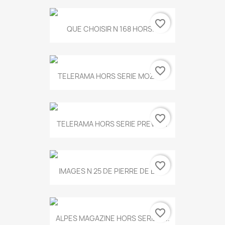
favorite_border
QUE CHOISIR N 168 HORS...
favorite_border
TELERAMA HORS SERIE MOZART
favorite_border
TELERAMA HORS SERIE PREVERT
favorite_border
IMAGES N 25 DE PIERRE DE BOIS
favorite_border
ALPES MAGAZINE HORS SERIE N...