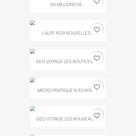
favorite_border
60 MILLIONS DE...
favorite_border
L ALPE N 29 NOUVELLES...
favorite_border
GEO VOYAGE LES ROUTES DE...
favorite_border
MICRO PRATIQUE N 32 HORS...
favorite_border
GEO VOYAGE LES NOUVEAUX...