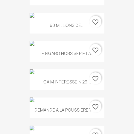
favorite_border
60 MILLIONS DE...
favorite_border
LE FIGARO HORS SERIE LA...
favorite_border
CA M INTERESSE N 29...
favorite_border
DEMANDE A LA POUSSIERE T.778