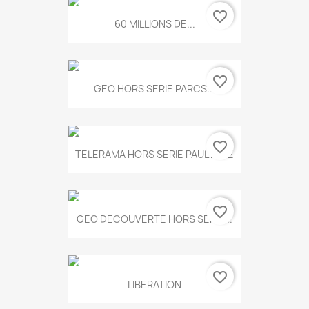
favorite_border
60 MILLIONS DE...
favorite_border
GEO HORS SERIE PARCS...
favorite_border
TELERAMA HORS SERIE PAUL KLEE
favorite_border
GEO DECOUVERTE HORS SERIE...
favorite_border
LIBERATION