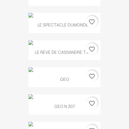
favorite_border
LE SPECTACLE DUMONDE...
favorite_border
LE REVE DE CASSANDRE T.634
favorite_border
GEO
favorite_border
GEO N 307