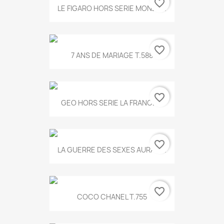
favorite_border
LE FIGARO HORS SERIE MONET...
favorite_border
7 ANS DE MARIAGE T.588
favorite_border
GEO HORS SERIE LA FRANCE...
favorite_border
LA GUERRE DES SEXES AURA T...
favorite_border
COCO CHANEL T.755