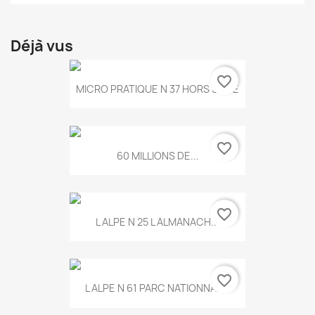
Déjà vus
favorite_border
MICRO PRATIQUE N 37 HORS SERIE
favorite_border
60 MILLIONS DE...
favorite_border
L ALPE N 25 L ALMANACH...
favorite_border
L ALPE N 61 PARC NATIONNAL...