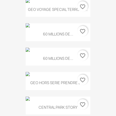
favorite_border
GEO VOYAGE SPECIAL TERROIRS...
favorite_border
60 MILLIONS DE...
favorite_border
60 MILLIONS DE...
favorite_border
GEO HORS SERIE PRENDRE LE...
favorite_border
CENTRAL PARK STORY