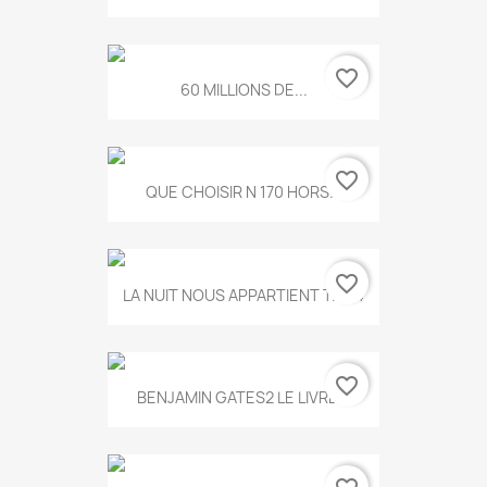
favorite_border
60 MILLIONS DE...
favorite_border
QUE CHOISIR N 170 HORS...
favorite_border
LA NUIT NOUS APPARTIENT T.634
favorite_border
BENJAMIN GATES2 LE LIVRE...