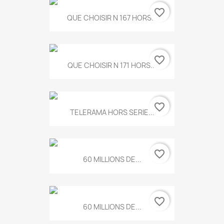
favorite_border
QUE CHOISIR N 167 HORS...
favorite_border
QUE CHOISIR N 171 HORS...
favorite_border
TELERAMA HORS SERIE...
favorite_border
60 MILLIONS DE...
favorite_border
60 MILLIONS DE...