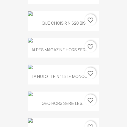
favorite_border
QUE CHOISIR N 620 BIS
favorite_border
ALPES MAGAZINE HORS SERIE N...
favorite_border
LA HULOTTE N 113 LE MONOCLE...
favorite_border
GEO HORS SERIE LES...