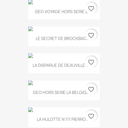
favorite_border
GEO VOYAGE HORS SERIE LA...
favorite_border
LE SECRET DE BROCKBACK...
favorite_border
LA DISPARUE DE DEAUVILLE T.551
favorite_border
GEO HORS SERIE LA BELGIQUE...
favorite_border
LA HULOTTE N 111 PIERROT...