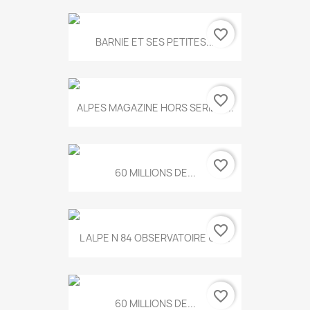
favorite_border
BARNIE ET SES PETITES...
favorite_border
ALPES MAGAZINE HORS SERIE N...
favorite_border
60 MILLIONS DE...
favorite_border
L ALPE N 84 OBSERVATOIRE UN...
favorite_border
60 MILLIONS DE...