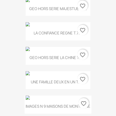
favorite_border
GEO HORS SERIE MAJESTUEUX...
favorite_border
LA CONFIANCE REGNE T.778
favorite_border
GEO HORS SERIE LA CHINE T.497
favorite_border
UNE FAMILLE DEUX EN UN T.675
favorite_border
IMAGES N 9 MAISONS DE MONTAGNE