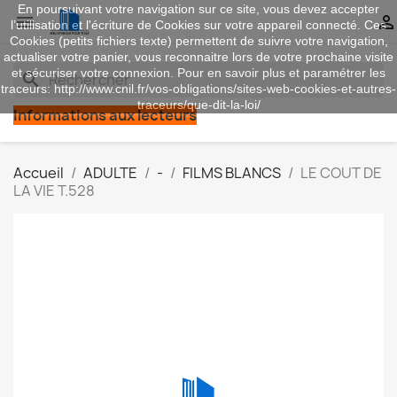
En poursuivant votre navigation sur ce site, vous devez accepter


l’utilisation et l'écriture de Cookies sur votre appareil connecté. Ces
Cookies (petits fichiers texte) permettent de suivre votre navigation,
actualiser votre panier, vous reconnaitre lors de votre prochaine visite
et sécuriser votre connexion. Pour en savoir plus et paramétrer les
search
traceurs: http://www.cnil.fr/vos-obligations/sites-web-cookies-et-autres-
traceurs/que-dit-la-loi/
Informations aux lecteurs
Accueil
ADULTE
-
FILMS BLANCS
LE COUT DE
LA VIE T.528