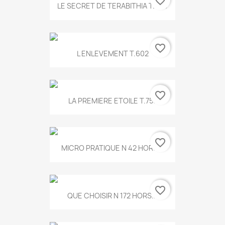
favorite_border
LE SECRET DE TERABITHIA T.560
favorite_border
L ENLEVEMENT T.602
favorite_border
LA PREMIERE ETOILE T.755
favorite_border
MICRO PRATIQUE N 42 HORS...
favorite_border
QUE CHOISIR N 172 HORS...