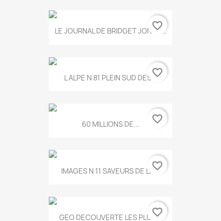
favorite_border
LE JOURNAL DE BRIDGET JONES...
favorite_border
L ALPE N 81 PLEIN SUD DES...
favorite_border
60 MILLIONS DE...
favorite_border
IMAGES N 11 SAVEURS DE LA...
favorite_border
GEO DECOUVERTE LES PLUS...