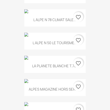
favorite_border
L ALPE N 78 CLIMAT SALE...
favorite_border
L ALPE N 50 LE TOURISME...
favorite_border
LA PLANETE BLANCHE T.785
favorite_border
ALPES MAGAZINE HORS SERIE...
favorite_border