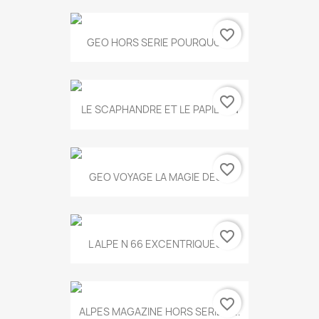
favorite_border
GEO HORS SERIE POURQUOI...
favorite_border
LE SCAPHANDRE ET LE PAPILLON
favorite_border
GEO VOYAGE LA MAGIE DES...
favorite_border
L ALPE N 66 EXCENTRIQUES...
favorite_border
ALPES MAGAZINE HORS SERIE N...