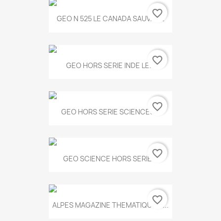
favorite_border
GEO N 525 LE CANADA SAUVAGE
favorite_border
GEO HORS SERIE INDE LE...
favorite_border
GEO HORS SERIE SCIENCES...
favorite_border
GEO SCIENCE HORS SERIE...
favorite_border
ALPES MAGAZINE THEMATIQUE N...