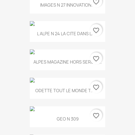
favorite_border
IMAGES N 27 INNOVATION...
favorite_border
L ALPE N 24 LA CITE DANS LA...
favorite_border
ALPES MAGAZINE HORS SERIE N...
favorite_border
ODETTE TOUT LE MONDE T.546
favorite_border
GEO N 309