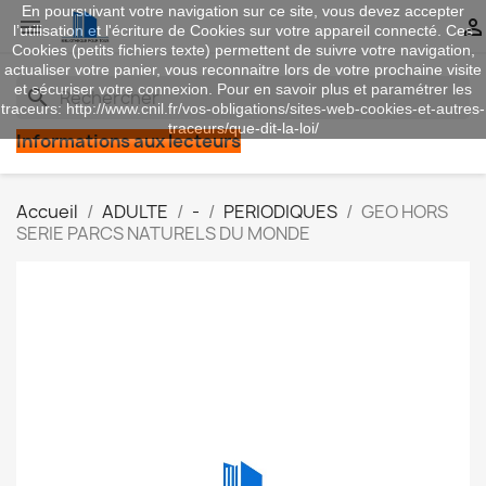
En poursuivant votre navigation sur ce site, vous devez accepter


l’utilisation et l'écriture de Cookies sur votre appareil connecté. Ces
Cookies (petits fichiers texte) permettent de suivre votre navigation,
actualiser votre panier, vous reconnaitre lors de votre prochaine visite
et sécuriser votre connexion. Pour en savoir plus et paramétrer les
search
traceurs: http://www.cnil.fr/vos-obligations/sites-web-cookies-et-autres-
traceurs/que-dit-la-loi/
Informations aux lecteurs
Accueil
ADULTE
-
PERIODIQUES
GEO HORS
SERIE PARCS NATURELS DU MONDE