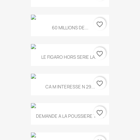
favorite_border
60 MILLIONS DE...
favorite_border
LE FIGARO HORS SERIE LA...
favorite_border
CA M INTERESSE N 29...
favorite_border
DEMANDE A LA POUSSIERE T.778