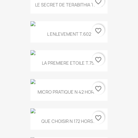
favorite_border
LE SECRET DE TERABITHIA T.560
favorite_border
L ENLEVEMENT T.602
favorite_border
LA PREMIERE ETOILE T.755
favorite_border
MICRO PRATIQUE N 42 HORS...
favorite_border
QUE CHOISIR N 172 HORS...