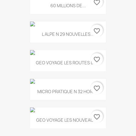
favorite_border
60 MILLIONS DE...
favorite_border
L ALPE N 29 NOUVELLES...
favorite_border
GEO VOYAGE LES ROUTES DE...
favorite_border
MICRO PRATIQUE N 32 HORS...
favorite_border
GEO VOYAGE LES NOUVEAUX...