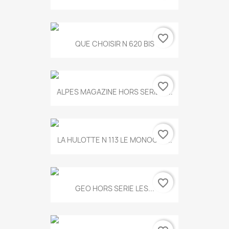
favorite_border
QUE CHOISIR N 620 BIS
favorite_border
ALPES MAGAZINE HORS SERIE N...
favorite_border
LA HULOTTE N 113 LE MONOCLE...
favorite_border
GEO HORS SERIE LES...