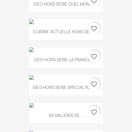
favorite_border
GEO HORS SERIE QUEL MONDE...
favorite_border
CUISINE ACTUELLE HORS SERIE...
favorite_border
GEO HORS SERIE LA FRANCE A...
favorite_border
GEO HORS SERIE SPECIAL YOGA...
favorite_border
60 MILLIONS DE...