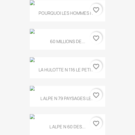
favorite_border
POURQUOI LES HOMMES N...
favorite_border
60 MILLIONS DE...
favorite_border
LA HULOTTE N 116 LE PETIT...
favorite_border
L ALPE N 79 PAYSAGES LE...
favorite_border
L ALPE N 60 DES...