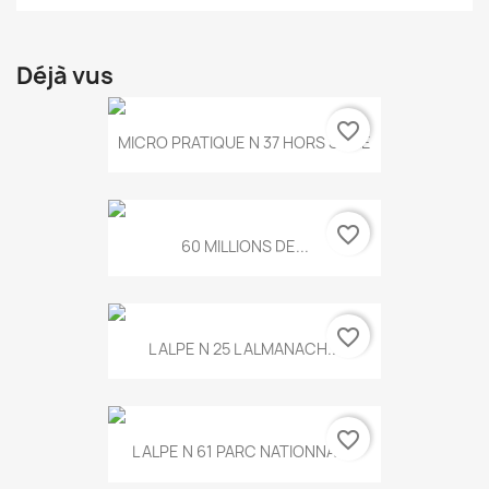
Déjà vus
favorite_border
MICRO PRATIQUE N 37 HORS SERIE
favorite_border
60 MILLIONS DE...
favorite_border
L ALPE N 25 L ALMANACH...
favorite_border
L ALPE N 61 PARC NATIONNAL...