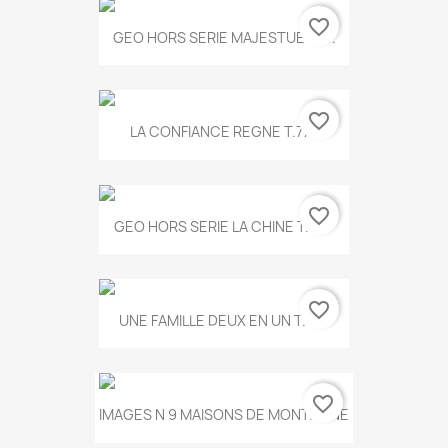
favorite_border
GEO HORS SERIE MAJESTUEUX...
favorite_border
LA CONFIANCE REGNE T.778
favorite_border
GEO HORS SERIE LA CHINE T.497
favorite_border
UNE FAMILLE DEUX EN UN T.675
favorite_border
IMAGES N 9 MAISONS DE MONTAGNE