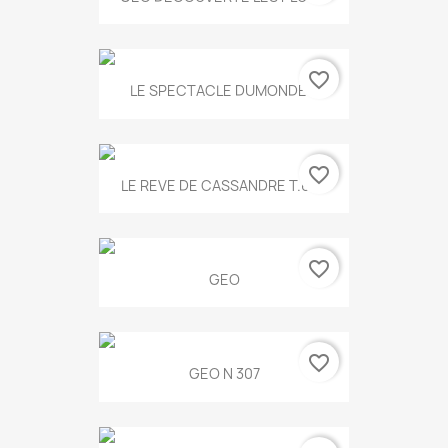
favorite_border
LE SPECTACLE DUMONDE...
favorite_border
LE REVE DE CASSANDRE T.634
favorite_border
GEO
favorite_border
GEO N 307