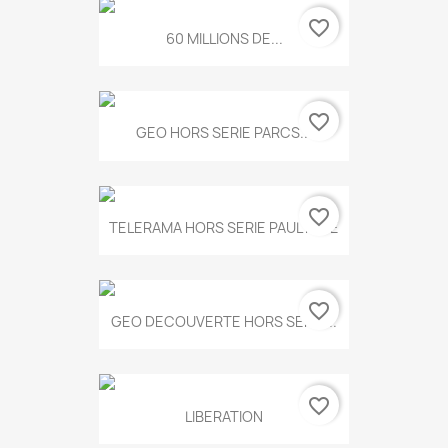
favorite_border
60 MILLIONS DE...
favorite_border
GEO HORS SERIE PARCS...
favorite_border
TELERAMA HORS SERIE PAUL KLEE
favorite_border
GEO DECOUVERTE HORS SERIE...
favorite_border
LIBERATION