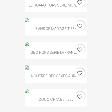
favorite_border
LE FIGARO HORS SERIE MONET...
favorite_border
7 ANS DE MARIAGE T.588
favorite_border
GEO HORS SERIE LA FRANCE...
favorite_border
LA GUERRE DES SEXES AURA T...
favorite_border
COCO CHANEL T.755