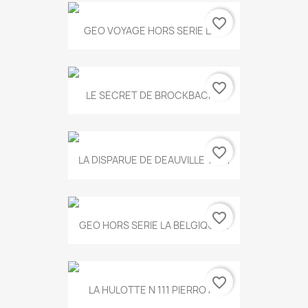
favorite_border
GEO VOYAGE HORS SERIE LA...
favorite_border
LE SECRET DE BROCKBACK...
favorite_border
LA DISPARUE DE DEAUVILLE T.551
favorite_border
GEO HORS SERIE LA BELGIQUE...
favorite_border
LA HULOTTE N 111 PIERROT...