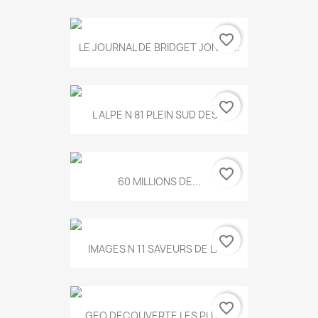
favorite_border
LE JOURNAL DE BRIDGET JONES...
favorite_border
L ALPE N 81 PLEIN SUD DES...
favorite_border
60 MILLIONS DE...
favorite_border
IMAGES N 11 SAVEURS DE LA...
favorite_border
GEO DECOUVERTE LES PLUS...