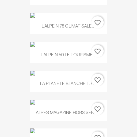
favorite_border
L ALPE N 78 CLIMAT SALE...
favorite_border
L ALPE N 50 LE TOURISME...
favorite_border
LA PLANETE BLANCHE T.785
favorite_border
ALPES MAGAZINE HORS SERIE...