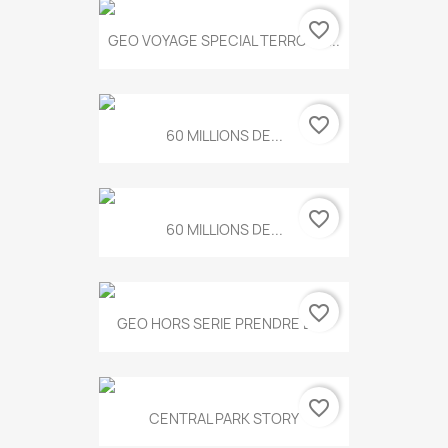
favorite_border
GEO VOYAGE SPECIAL TERROIRS...
favorite_border
60 MILLIONS DE...
favorite_border
60 MILLIONS DE...
favorite_border
GEO HORS SERIE PRENDRE LE...
favorite_border
CENTRAL PARK STORY