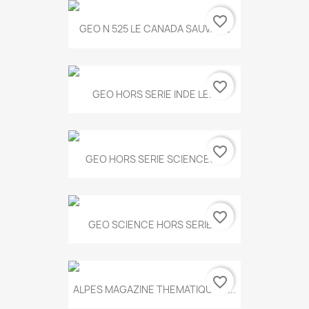
favorite_border
GEO N 525 LE CANADA SAUVAGE
favorite_border
GEO HORS SERIE INDE LE...
favorite_border
GEO HORS SERIE SCIENCES...
favorite_border
GEO SCIENCE HORS SERIE...
favorite_border
ALPES MAGAZINE THEMATIQUE N...