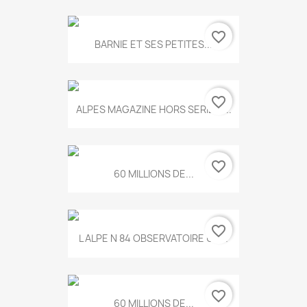
favorite_border
BARNIE ET SES PETITES...
favorite_border
ALPES MAGAZINE HORS SERIE N...
favorite_border
60 MILLIONS DE...
favorite_border
L ALPE N 84 OBSERVATOIRE UN...
favorite_border
60 MILLIONS DE...