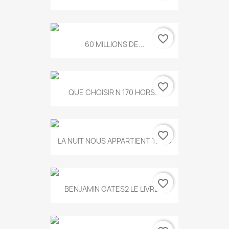
favorite_border
60 MILLIONS DE...
favorite_border
QUE CHOISIR N 170 HORS...
favorite_border
LA NUIT NOUS APPARTIENT T.634
favorite_border
BENJAMIN GATES2 LE LIVRE...