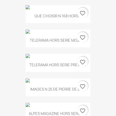
favorite_border
QUE CHOISIR N 168 HORS...
favorite_border
TELERAMA HORS SERIE MOZART
favorite_border
TELERAMA HORS SERIE PREVERT
favorite_border
IMAGES N 25 DE PIERRE DE BOIS
favorite_border
ALPES MAGAZINE HORS SERIE N...