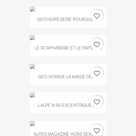
favorite_border
GEO HORS SERIE POURQUOI...
favorite_border
LE SCAPHANDRE ET LE PAPILLON
favorite_border
GEO VOYAGE LA MAGIE DES...
favorite_border
L ALPE N 66 EXCENTRIQUES...
favorite_border
ALPES MAGAZINE HORS SERIE N...