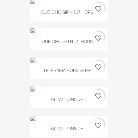
favorite_border
QUE CHOISIR N 167 HORS...
favorite_border
QUE CHOISIR N 171 HORS...
favorite_border
TELERAMA HORS SERIE...
favorite_border
60 MILLIONS DE...
favorite_border
60 MILLIONS DE...