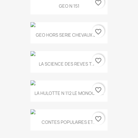
favorite_border
GEO N 151
favorite_border
GEO HORS SERIE CHEVAUX ET...
favorite_border
LA SCIENCE DES REVES T.787
favorite_border
LA HULOTTE N 112 LE MONOCLE...
favorite_border
CONTES POPULAIRES ET...