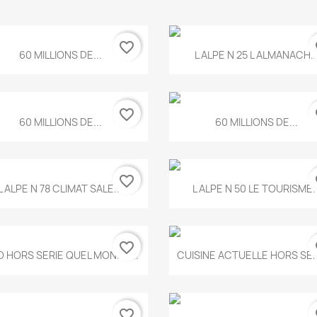
favorite_border
fa
Aperçu rapide
Aperçu rapide


60 MILLIONS DE...
L ALPE N 25 L ALMANACH..
favorite_border
fa
Aperçu rapide
Aperçu rapide


60 MILLIONS DE...
60 MILLIONS DE...
favorite_border
fa
Aperçu rapide
Aperçu rapide


L ALPE N 78 CLIMAT SALE...
L ALPE N 50 LE TOURISME..
favorite_border
fa
Aperçu rapide
Aperçu rapide


 HORS SERIE QUEL MONDE...
CUISINE ACTUELLE HORS SERI
favorite_border
fa