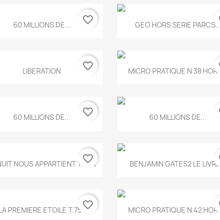
favorite_border
fa
Aperçu rapide
Aperçu rapide


60 MILLIONS DE...
GEO HORS SERIE PARCS..
favorite_border
fa
Aperçu rapide
Aperçu rapide


LIBERATION
MICRO PRATIQUE N 38 HORS
favorite_border
fa
Aperçu rapide
Aperçu rapide


60 MILLIONS DE...
60 MILLIONS DE...
favorite_border
fa
Aperçu rapide
Aperçu rapide


NUIT NOUS APPARTIENT T.634
BENJAMIN GATES2 LE LIVRE.
favorite_border
fa
Aperçu rapide
Aperçu rapide


LA PREMIERE ETOILE T.755
MICRO PRATIQUE N 42 HORS