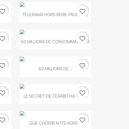
vorite_border
favorite_border
Aperçu rapide

.
TELERAMA HORS SERIE PAUL KLEE
vorite_border
favorite_border
Aperçu rapide

...
60 MILLIONS DE CONSOMMATEURS
vorite_border
favorite_border
Aperçu rapide

60 MILLIONS DE...
vorite_border
favorite_border
Aperçu rapide

..
LE SECRET DE TERABITHIA T.560
vorite_border
favorite_border
Aperçu rapide

...
QUE CHOISIR N 172 HORS...