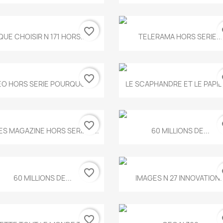
favorite_border
fa
Aperçu rapide
Aperçu rapide


QUE CHOISIR N 171 HORS...
TELERAMA HORS SERIE...
favorite_border
fa
Aperçu rapide
Aperçu rapide


O HORS SERIE POURQUOI...
LE SCAPHANDRE ET LE PAPI
favorite_border
fa
Aperçu rapide
Aperçu rapide


ES MAGAZINE HORS SERIE N...
60 MILLIONS DE...
favorite_border
fa
Aperçu rapide
Aperçu rapide


60 MILLIONS DE...
IMAGES N 27 INNOVATION..
favorite_border
fa
Aperçu rapide
Aperçu rapide

