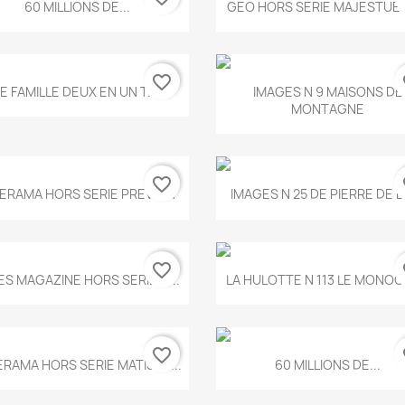
Aperçu rapide
Aperçu rapide


60 MILLIONS DE...
GEO HORS SERIE MAJESTUEU
favorite_border
fa
Aperçu rapide
Aperçu rapide


E FAMILLE DEUX EN UN T.675
IMAGES N 9 MAISONS DE
MONTAGNE
favorite_border
fa
Aperçu rapide
Aperçu rapide


ERAMA HORS SERIE PREVERT
IMAGES N 25 DE PIERRE DE 
favorite_border
fa
Aperçu rapide
Aperçu rapide


ES MAGAZINE HORS SERIE N...
LA HULOTTE N 113 LE MONOCL
favorite_border
fa
Aperçu rapide
Aperçu rapide


ERAMA HORS SERIE MATISSE...
60 MILLIONS DE...