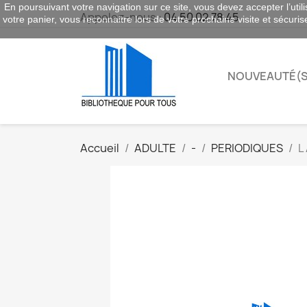
En poursuivant votre navigation sur ce site, vous devez accepter l’utili
Appelez-nous :
04 50 02 78 45
votre panier, vous reconnaitre lors de votre prochaine visite et sécuri
NOUVEAUTÉ(S
Accueil
ADULTE
-
PERIODIQUES
L