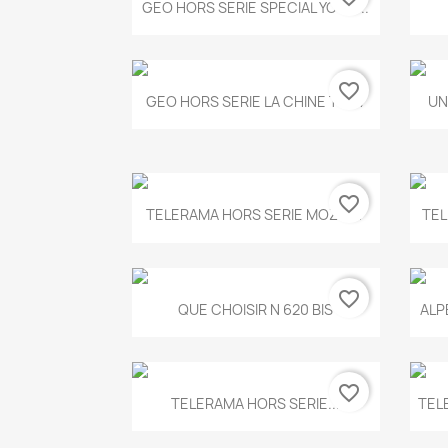
Aperçu rapide

GEO HORS SERIE SPECIAL YOGA...
favorite_border
Aperçu rapide

GEO HORS SERIE LA CHINE T.497
UN
favorite_border
Aperçu rapide

TELERAMA HORS SERIE MOZART
TEL
favorite_border
Aperçu rapide

QUE CHOISIR N 620 BIS
ALP
favorite_border
Aperçu rapide

TELERAMA HORS SERIE...
TEL