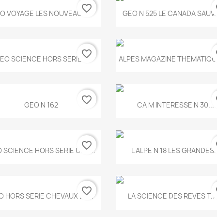
favorite_border
fa
Aperçu rapide
Aperçu rapide


O VOYAGE LES NOUVEAUX...
GEO N 525 LE CANADA SAUV
favorite_border
fa
Aperçu rapide
Aperçu rapide


EO SCIENCE HORS SERIE...
ALPES MAGAZINE THEMATIQUE
favorite_border
fa
Aperçu rapide
Aperçu rapide


GEO N 162
CA M INTERESSE N 30...
favorite_border
fa
Aperçu rapide
Aperçu rapide


 SCIENCE HORS SERIE UNE...
L ALPE N 18 LES GRANDES..
favorite_border
fa
Aperçu rapide
Aperçu rapide


O HORS SERIE CHEVAUX ET...
LA SCIENCE DES REVES T.7