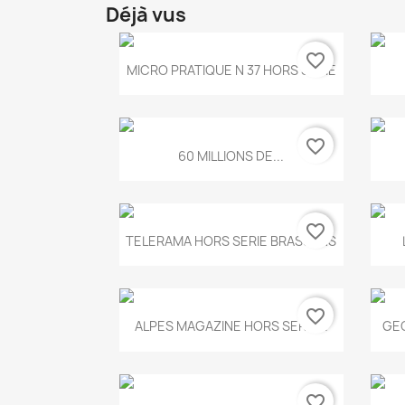
Déjà vus
favorite_border
Aperçu rapide

MICRO PRATIQUE N 37 HORS SERIE
favorite_border
Aperçu rapide

60 MILLIONS DE...
favorite_border
Aperçu rapide

TELERAMA HORS SERIE BRASSENS
favorite_border
Aperçu rapide

ALPES MAGAZINE HORS SERIE...
GEO
favorite_border