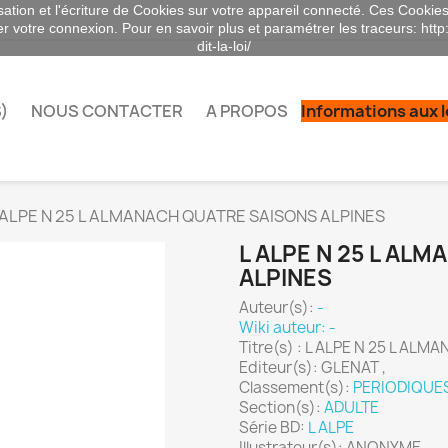
sation et l'écriture de Cookies sur votre appareil connecté. Ces Cookies 
ser votre connexion. Pour en savoir plus et paramétrer les traceurs: http
dit-la-loi/
)
NOUS CONTACTER
A PROPOS
Informations aux 
 ALPE N 25 L ALMANACH QUATRE SAISONS ALPINES
L ALPE N 25 L AL
ALPINES
Auteur(s):
-
Wiki auteur: -
Titre(s) : L ALPE N 25 L A
Editeur(s): GLENAT ,
Classement(s):
PERIODIQUE
Section(s):
ADULTE
Série BD:
L ALPE
Illustrateur(s): ANONYME