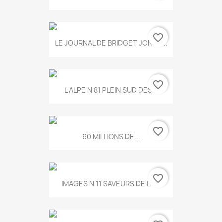
favorite_border
LE JOURNAL DE BRIDGET JONES...
favorite_border
L ALPE N 81 PLEIN SUD DES...
favorite_border
60 MILLIONS DE...
favorite_border
IMAGES N 11 SAVEURS DE LA...