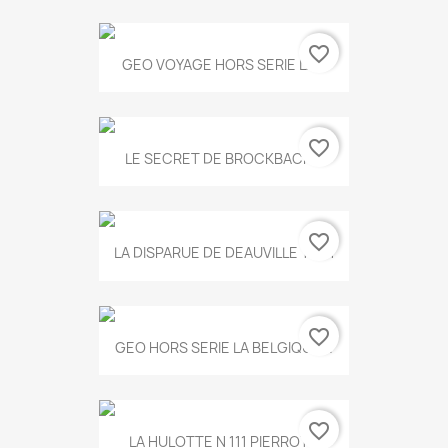
favorite_border
GEO VOYAGE HORS SERIE LA...
favorite_border
LE SECRET DE BROCKBACK...
favorite_border
LA DISPARUE DE DEAUVILLE T.551
favorite_border
GEO HORS SERIE LA BELGIQUE...
favorite_border
LA HULOTTE N 111 PIERROT...