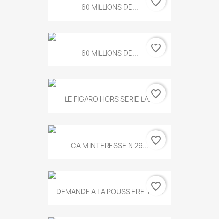
favorite_border
60 MILLIONS DE...
favorite_border
60 MILLIONS DE...
favorite_border
LE FIGARO HORS SERIE LA...
favorite_border
CA M INTERESSE N 29...
favorite_border
DEMANDE A LA POUSSIERE T.778