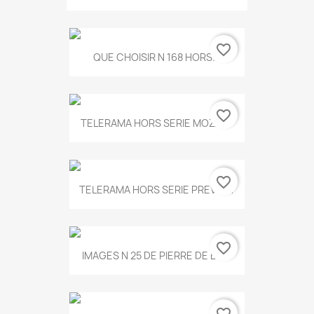
favorite_border
QUE CHOISIR N 168 HORS...
favorite_border
TELERAMA HORS SERIE MOZART
favorite_border
TELERAMA HORS SERIE PREVERT
favorite_border
IMAGES N 25 DE PIERRE DE BOIS