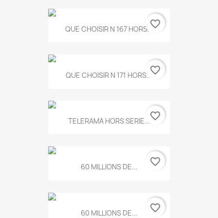
favorite_border
QUE CHOISIR N 167 HORS...
favorite_border
QUE CHOISIR N 171 HORS...
favorite_border
TELERAMA HORS SERIE...
favorite_border
60 MILLIONS DE...
favorite_border
60 MILLIONS DE...