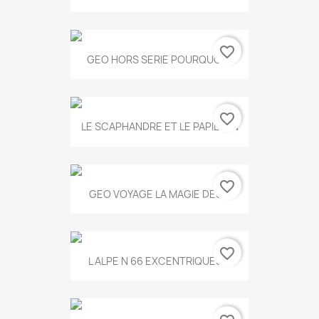
favorite_border
GEO HORS SERIE POURQUOI...
favorite_border
LE SCAPHANDRE ET LE PAPILLON
favorite_border
GEO VOYAGE LA MAGIE DES...
favorite_border
L ALPE N 66 EXCENTRIQUES...