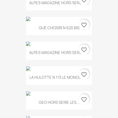
favorite_border
ALPES MAGAZINE HORS SERIE N...
favorite_border
QUE CHOISIR N 620 BIS
favorite_border
ALPES MAGAZINE HORS SERIE N...
favorite_border
LA HULOTTE N 113 LE MONOCLE...
favorite_border
GEO HORS SERIE LES...