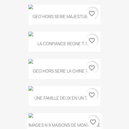
favorite_border
GEO HORS SERIE MAJESTUEUX...
favorite_border
LA CONFIANCE REGNE T.778
favorite_border
GEO HORS SERIE LA CHINE T.497
favorite_border
UNE FAMILLE DEUX EN UN T.675
favorite_border
IMAGES N 9 MAISONS DE MONTAGNE