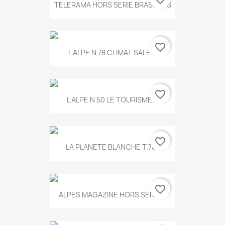
TELERAMA HORS SERIE BRASSENS
favorite_border
L ALPE N 78 CLIMAT SALE...
favorite_border
L ALPE N 50 LE TOURISME...
favorite_border
LA PLANETE BLANCHE T.785
favorite_border
ALPES MAGAZINE HORS SERIE...