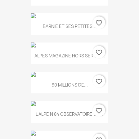
favorite_border
BARNIE ET SES PETITES...
favorite_border
ALPES MAGAZINE HORS SERIE N...
favorite_border
60 MILLIONS DE...
favorite_border
L ALPE N 84 OBSERVATOIRE UN...