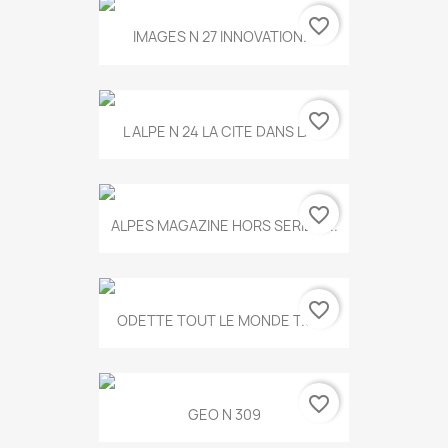
favorite_border
IMAGES N 27 INNOVATION...
favorite_border
L ALPE N 24 LA CITE DANS LA...
favorite_border
ALPES MAGAZINE HORS SERIE N...
favorite_border
ODETTE TOUT LE MONDE T.546
favorite_border
GEO N 309