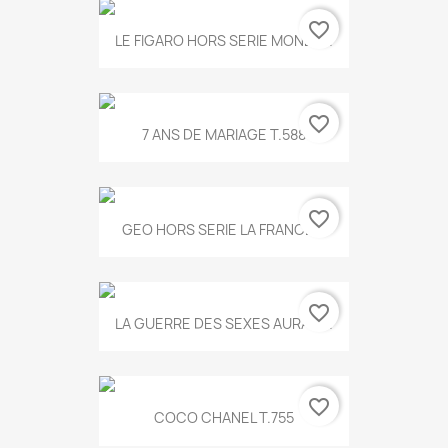
favorite_border
LE FIGARO HORS SERIE MONET...
favorite_border
7 ANS DE MARIAGE T.588
favorite_border
GEO HORS SERIE LA FRANCE...
favorite_border
LA GUERRE DES SEXES AURA T...
favorite_border
COCO CHANEL T.755