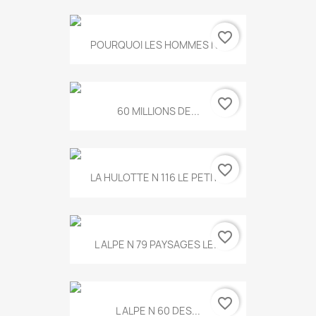
favorite_border
POURQUOI LES HOMMES N...
favorite_border
60 MILLIONS DE...
favorite_border
LA HULOTTE N 116 LE PETIT...
favorite_border
L ALPE N 79 PAYSAGES LE...
favorite_border
L ALPE N 60 DES...