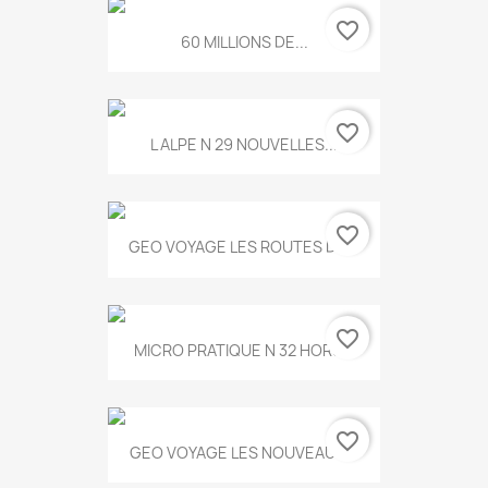
favorite_border
60 MILLIONS DE...
favorite_border
L ALPE N 29 NOUVELLES...
favorite_border
GEO VOYAGE LES ROUTES DE...
favorite_border
MICRO PRATIQUE N 32 HORS...
favorite_border
GEO VOYAGE LES NOUVEAUX...