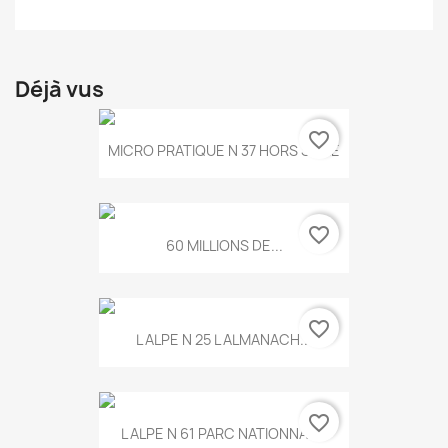
Déjà vus
favorite_border
MICRO PRATIQUE N 37 HORS SERIE
favorite_border
60 MILLIONS DE...
favorite_border
L ALPE N 25 L ALMANACH...
favorite_border
L ALPE N 61 PARC NATIONNAL...