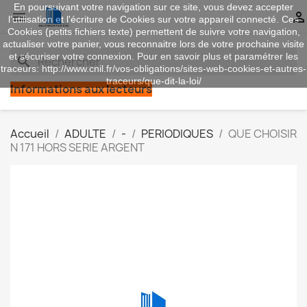
En poursuivant votre navigation sur ce site, vous devez accepter


l’utilisation et l'écriture de Cookies sur votre appareil connecté. Ces
Cookies (petits fichiers texte) permettent de suivre votre navigation,
actualiser votre panier, vous reconnaitre lors de votre prochaine visite
et sécuriser votre connexion. Pour en savoir plus et paramétrer les
search
traceurs: http://www.cnil.fr/vos-obligations/sites-web-cookies-et-autres-
traceurs/que-dit-la-loi/
Informations aux lecteurs
Accueil
ADULTE
-
PERIODIQUES
QUE CHOISIR
N 171 HORS SERIE ARGENT