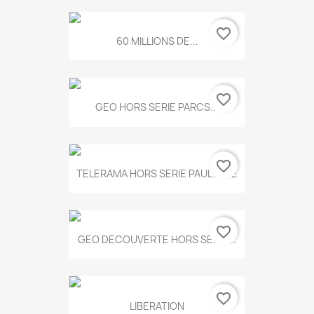
favorite_border
60 MILLIONS DE...
favorite_border
GEO HORS SERIE PARCS...
favorite_border
TELERAMA HORS SERIE PAUL KLEE
favorite_border
GEO DECOUVERTE HORS SERIE...
favorite_border
LIBERATION