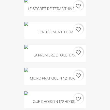
favorite_border
LE SECRET DE TERABITHIA T.560
favorite_border
L ENLEVEMENT T.602
favorite_border
LA PREMIERE ETOILE T.755
favorite_border
MICRO PRATIQUE N 42 HORS...
favorite_border
QUE CHOISIR N 172 HORS...