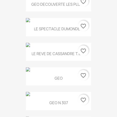
favorite_border
GEO DECOUVERTE LES PLUS...
favorite_border
LE SPECTACLE DUMONDE...
favorite_border
LE REVE DE CASSANDRE T.634
favorite_border
GEO
favorite_border
GEO N 307