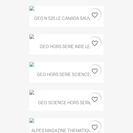
favorite_border
GEO N 525 LE CANADA SAUVAGE
favorite_border
GEO HORS SERIE INDE LE...
favorite_border
GEO HORS SERIE SCIENCES...
favorite_border
GEO SCIENCE HORS SERIE...
favorite_border
ALPES MAGAZINE THEMATIQUE N...