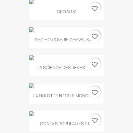
favorite_border
GEO N 151
favorite_border
GEO HORS SERIE CHEVAUX ET...
favorite_border
LA SCIENCE DES REVES T.787
favorite_border
LA HULOTTE N 112 LE MONOCLE...
favorite_border
CONTES POPULAIRES ET...