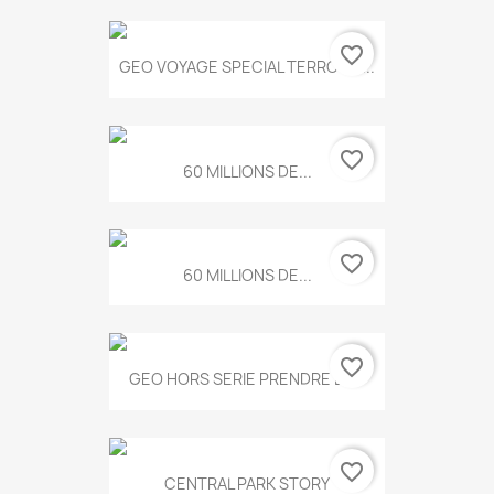
favorite_border
GEO VOYAGE SPECIAL TERROIRS...
favorite_border
60 MILLIONS DE...
favorite_border
60 MILLIONS DE...
favorite_border
GEO HORS SERIE PRENDRE LE...
favorite_border
CENTRAL PARK STORY