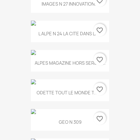
favorite_border
IMAGES N 27 INNOVATION...
favorite_border
L ALPE N 24 LA CITE DANS LA...
favorite_border
ALPES MAGAZINE HORS SERIE N...
favorite_border
ODETTE TOUT LE MONDE T.546
favorite_border
GEO N 309