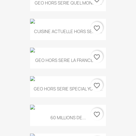
GEO HORS SERIE QUEL MONDE...
favorite_border
CUISINE ACTUELLE HORS SERIE...
favorite_border
GEO HORS SERIE LA FRANCE A...
favorite_border
GEO HORS SERIE SPECIAL YOGA...
favorite_border
60 MILLIONS DE...