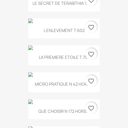
favorite_border
LE SECRET DE TERABITHIA T.560
favorite_border
L ENLEVEMENT T.602
favorite_border
LA PREMIERE ETOILE T.755
favorite_border
MICRO PRATIQUE N 42 HORS...
favorite_border
QUE CHOISIR N 172 HORS...