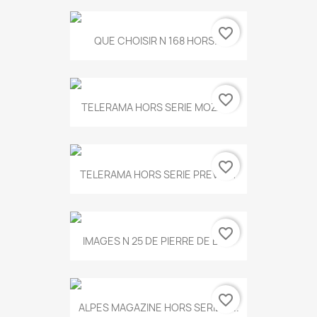
favorite_border
QUE CHOISIR N 168 HORS...
favorite_border
TELERAMA HORS SERIE MOZART
favorite_border
TELERAMA HORS SERIE PREVERT
favorite_border
IMAGES N 25 DE PIERRE DE BOIS
favorite_border
ALPES MAGAZINE HORS SERIE N...