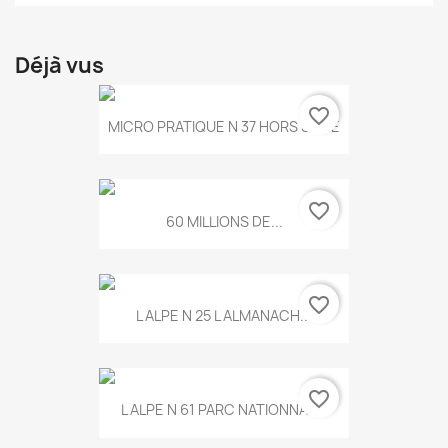
Déjà vus
favorite_border
MICRO PRATIQUE N 37 HORS SERIE
favorite_border
60 MILLIONS DE...
favorite_border
L ALPE N 25 L ALMANACH...
favorite_border
L ALPE N 61 PARC NATIONNAL...