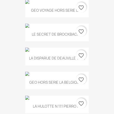
favorite_border
GEO VOYAGE HORS SERIE LA...
favorite_border
LE SECRET DE BROCKBACK...
favorite_border
LA DISPARUE DE DEAUVILLE T.551
favorite_border
GEO HORS SERIE LA BELGIQUE...
favorite_border
LA HULOTTE N 111 PIERROT...