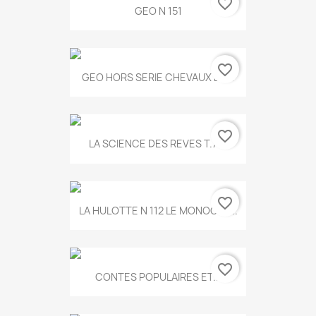
favorite_border
GEO N 151
favorite_border
GEO HORS SERIE CHEVAUX ET...
favorite_border
LA SCIENCE DES REVES T.787
favorite_border
LA HULOTTE N 112 LE MONOCLE...
favorite_border
CONTES POPULAIRES ET...