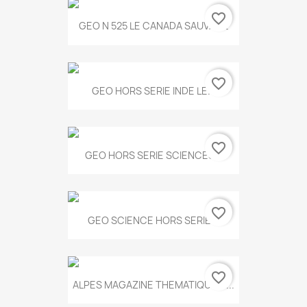
favorite_border
GEO N 525 LE CANADA SAUVAGE
favorite_border
GEO HORS SERIE INDE LE...
favorite_border
GEO HORS SERIE SCIENCES...
favorite_border
GEO SCIENCE HORS SERIE...
favorite_border
ALPES MAGAZINE THEMATIQUE N...