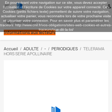
En poursuivant votre navigation sur ce site, vous devez accepter


l’utilisation et l'écriture de Cookies sur votre appareil connecté. Ces
Cookies (petits fichiers texte) permettent de suivre votre navigation,
actualiser votre panier, vous reconnaitre lors de votre prochaine visite
et sécuriser votre connexion. Pour en savoir plus et paramétrer les
search
traceurs: http://www.cnil.fr/vos-obligations/sites-web-cookies-et-autres-
traceurs/que-dit-la-loi/
Informations aux lecteurs
Accueil
ADULTE
-
PERIODIQUES
TELERAMA
HORS SERIE APOLLINAIRE