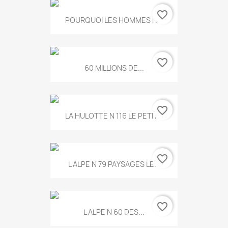
favorite_border
POURQUOI LES HOMMES N...
favorite_border
60 MILLIONS DE...
favorite_border
LA HULOTTE N 116 LE PETIT...
favorite_border
L ALPE N 79 PAYSAGES LE...
favorite_border
L ALPE N 60 DES...