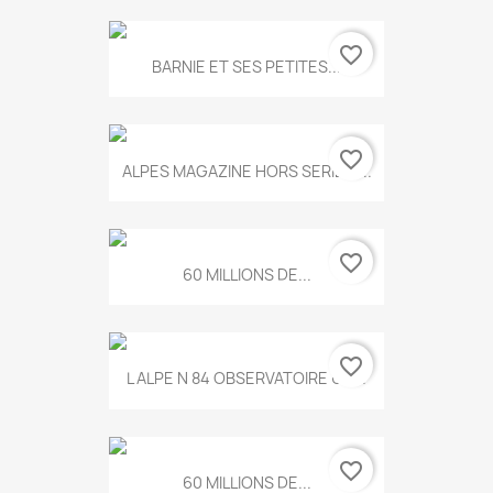
favorite_border
BARNIE ET SES PETITES...
favorite_border
ALPES MAGAZINE HORS SERIE N...
favorite_border
60 MILLIONS DE...
favorite_border
L ALPE N 84 OBSERVATOIRE UN...
favorite_border
60 MILLIONS DE...