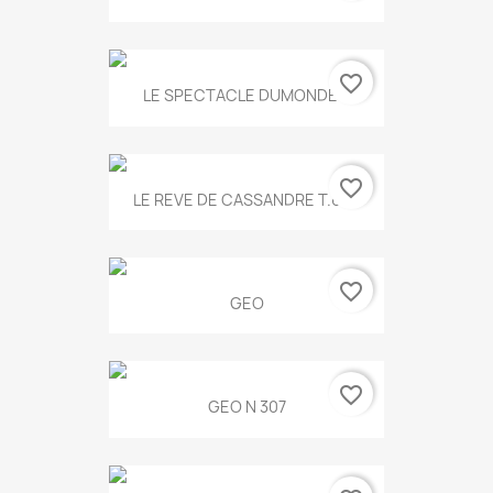
favorite_border
LE SPECTACLE DUMONDE...
favorite_border
LE REVE DE CASSANDRE T.634
favorite_border
GEO
favorite_border
GEO N 307