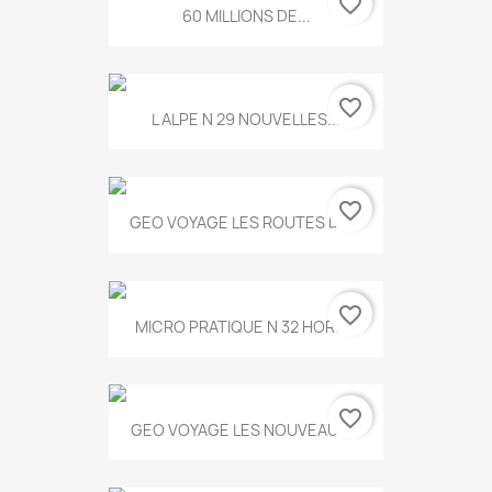
favorite_border
60 MILLIONS DE...
favorite_border
L ALPE N 29 NOUVELLES...
favorite_border
GEO VOYAGE LES ROUTES DE...
favorite_border
MICRO PRATIQUE N 32 HORS...
favorite_border
GEO VOYAGE LES NOUVEAUX...