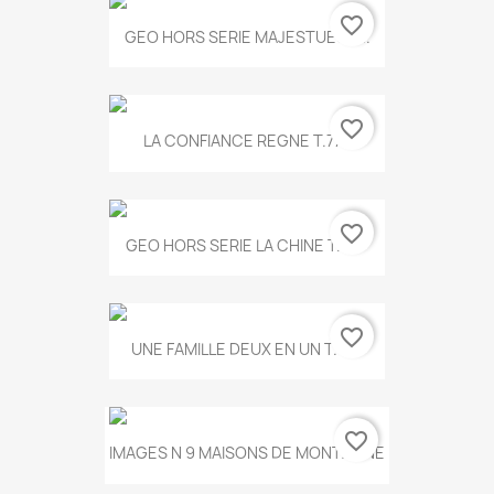
favorite_border
GEO HORS SERIE MAJESTUEUX...
favorite_border
LA CONFIANCE REGNE T.778
favorite_border
GEO HORS SERIE LA CHINE T.497
favorite_border
UNE FAMILLE DEUX EN UN T.675
favorite_border
IMAGES N 9 MAISONS DE MONTAGNE