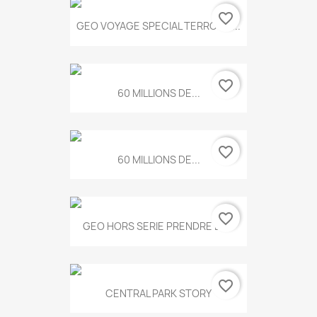
favorite_border
GEO VOYAGE SPECIAL TERROIRS...
favorite_border
60 MILLIONS DE...
favorite_border
60 MILLIONS DE...
favorite_border
GEO HORS SERIE PRENDRE LE...
favorite_border
CENTRAL PARK STORY