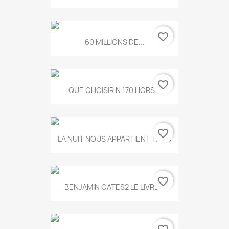
favorite_border
60 MILLIONS DE...
favorite_border
QUE CHOISIR N 170 HORS...
favorite_border
LA NUIT NOUS APPARTIENT T.634
favorite_border
BENJAMIN GATES2 LE LIVRE...