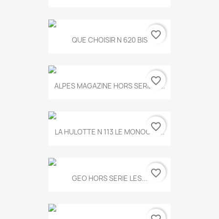
favorite_border
QUE CHOISIR N 620 BIS
favorite_border
ALPES MAGAZINE HORS SERIE N...
favorite_border
LA HULOTTE N 113 LE MONOCLE...
favorite_border
GEO HORS SERIE LES...