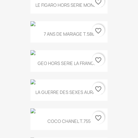
favorite_border
LE FIGARO HORS SERIE MONET...
favorite_border
7 ANS DE MARIAGE T.588
favorite_border
GEO HORS SERIE LA FRANCE...
favorite_border
LA GUERRE DES SEXES AURA T...
favorite_border
COCO CHANEL T.755