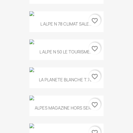
favorite_border
L ALPE N 78 CLIMAT SALE...
favorite_border
L ALPE N 50 LE TOURISME...
favorite_border
LA PLANETE BLANCHE T.785
favorite_border
ALPES MAGAZINE HORS SERIE...
favorite_border