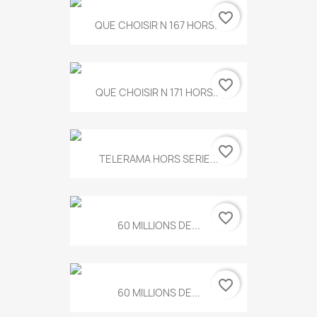
favorite_border
QUE CHOISIR N 167 HORS...
favorite_border
QUE CHOISIR N 171 HORS...
favorite_border
TELERAMA HORS SERIE...
favorite_border
60 MILLIONS DE...
favorite_border
60 MILLIONS DE...