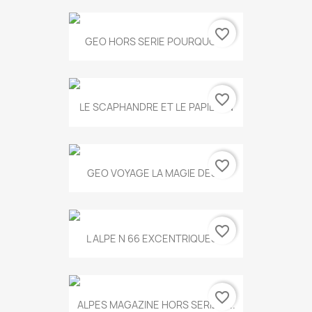
favorite_border
GEO HORS SERIE POURQUOI...
favorite_border
LE SCAPHANDRE ET LE PAPILLON
favorite_border
GEO VOYAGE LA MAGIE DES...
favorite_border
L ALPE N 66 EXCENTRIQUES...
favorite_border
ALPES MAGAZINE HORS SERIE N...