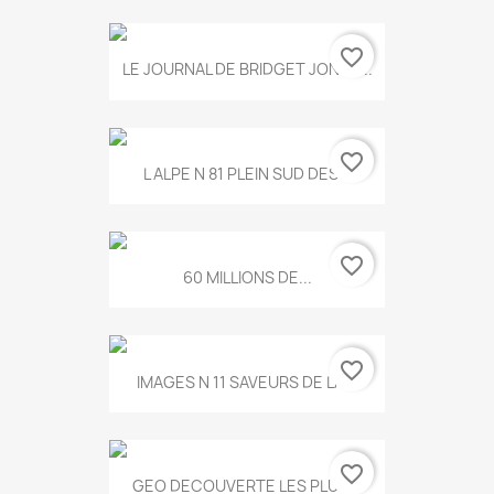
favorite_border
LE JOURNAL DE BRIDGET JONES...
favorite_border
L ALPE N 81 PLEIN SUD DES...
favorite_border
60 MILLIONS DE...
favorite_border
IMAGES N 11 SAVEURS DE LA...
favorite_border
GEO DECOUVERTE LES PLUS...