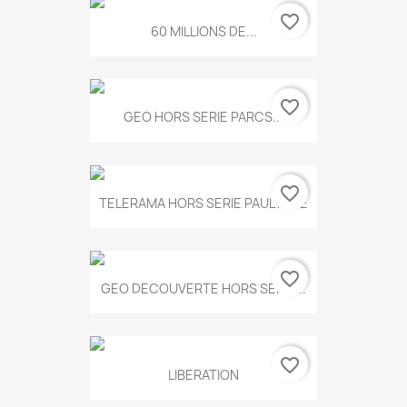
favorite_border
60 MILLIONS DE...
favorite_border
GEO HORS SERIE PARCS...
favorite_border
TELERAMA HORS SERIE PAUL KLEE
favorite_border
GEO DECOUVERTE HORS SERIE...
favorite_border
LIBERATION