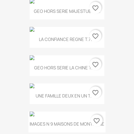
favorite_border
GEO HORS SERIE MAJESTUEUX...
favorite_border
LA CONFIANCE REGNE T.778
favorite_border
GEO HORS SERIE LA CHINE T.497
favorite_border
UNE FAMILLE DEUX EN UN T.675
favorite_border
IMAGES N 9 MAISONS DE MONTAGNE