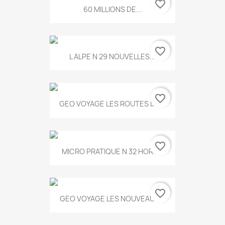
favorite_border
60 MILLIONS DE...
favorite_border
L ALPE N 29 NOUVELLES...
favorite_border
GEO VOYAGE LES ROUTES DE...
favorite_border
MICRO PRATIQUE N 32 HORS...
favorite_border
GEO VOYAGE LES NOUVEAUX...