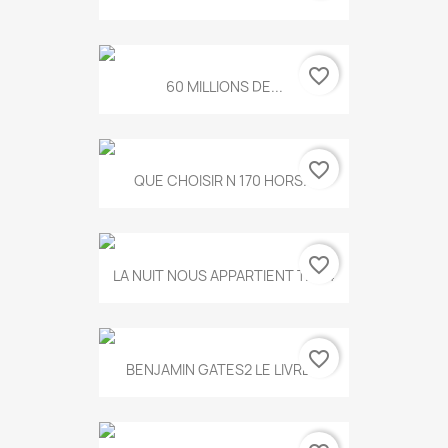
favorite_border
60 MILLIONS DE...
favorite_border
QUE CHOISIR N 170 HORS...
favorite_border
LA NUIT NOUS APPARTIENT T.634
favorite_border
BENJAMIN GATES2 LE LIVRE...