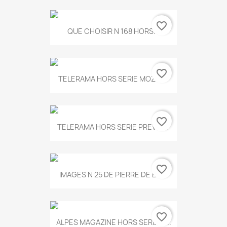
favorite_border
QUE CHOISIR N 168 HORS...
favorite_border
TELERAMA HORS SERIE MOZART
favorite_border
TELERAMA HORS SERIE PREVERT
favorite_border
IMAGES N 25 DE PIERRE DE BOIS
favorite_border
ALPES MAGAZINE HORS SERIE N...