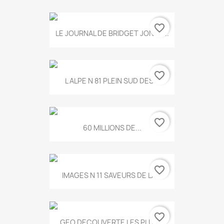
favorite_border
LE JOURNAL DE BRIDGET JONES...
favorite_border
L ALPE N 81 PLEIN SUD DES...
favorite_border
60 MILLIONS DE...
favorite_border
IMAGES N 11 SAVEURS DE LA...
favorite_border
GEO DECOUVERTE LES PLUS...