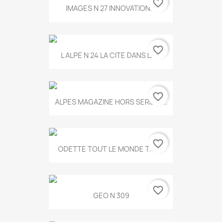
favorite_border
IMAGES N 27 INNOVATION...
favorite_border
L ALPE N 24 LA CITE DANS LA...
favorite_border
ALPES MAGAZINE HORS SERIE N...
favorite_border
ODETTE TOUT LE MONDE T.546
favorite_border
GEO N 309