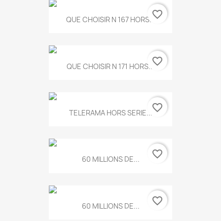
favorite_border
QUE CHOISIR N 167 HORS...
favorite_border
QUE CHOISIR N 171 HORS...
favorite_border
TELERAMA HORS SERIE...
favorite_border
60 MILLIONS DE...
favorite_border
60 MILLIONS DE...