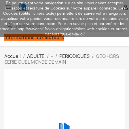
En poursuivant votre navigation sur ce site, vous devez accepter


l’utilisation et l'écriture de Cookies sur votre appareil connecté. Ces
Cookies (petits fichiers texte) permettent de suivre votre navigation,
actualiser votre panier, vous reconnaitre lors de votre prochaine visite
et sécuriser votre connexion. Pour en savoir plus et paramétrer les
search
traceurs: http://www.cnil.fr/vos-obligations/sites-web-cookies-et-autres-
traceurs/que-dit-la-loi/
Informations aux lecteurs
Accueil
ADULTE
-
PERIODIQUES
GEO HORS
SERIE QUEL MONDE DEMAIN