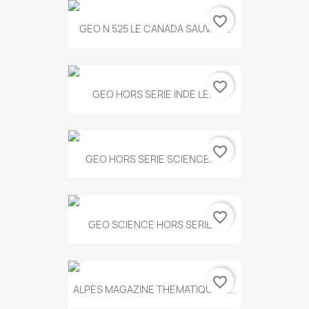
favorite_border
GEO N 525 LE CANADA SAUVAGE
favorite_border
GEO HORS SERIE INDE LE...
favorite_border
GEO HORS SERIE SCIENCES...
favorite_border
GEO SCIENCE HORS SERIE...
favorite_border
ALPES MAGAZINE THEMATIQUE N...