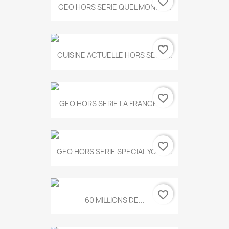
favorite_border
GEO HORS SERIE QUEL MONDE...
favorite_border
CUISINE ACTUELLE HORS SERIE...
favorite_border
GEO HORS SERIE LA FRANCE A...
favorite_border
GEO HORS SERIE SPECIAL YOGA...
favorite_border
60 MILLIONS DE...