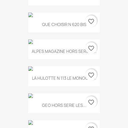
favorite_border
QUE CHOISIR N 620 BIS
favorite_border
ALPES MAGAZINE HORS SERIE N...
favorite_border
LA HULOTTE N 113 LE MONOCLE...
favorite_border
GEO HORS SERIE LES...