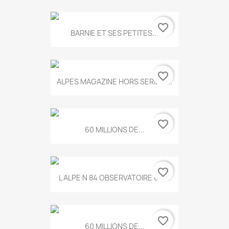
favorite_border
BARNIE ET SES PETITES...
favorite_border
ALPES MAGAZINE HORS SERIE N...
favorite_border
60 MILLIONS DE...
favorite_border
L ALPE N 84 OBSERVATOIRE UN...
favorite_border
60 MILLIONS DE...