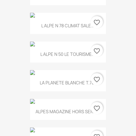
favorite_border
L ALPE N 78 CLIMAT SALE...
favorite_border
L ALPE N 50 LE TOURISME...
favorite_border
LA PLANETE BLANCHE T.785
favorite_border
ALPES MAGAZINE HORS SERIE...