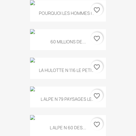
favorite_border
POURQUOI LES HOMMES N...
favorite_border
60 MILLIONS DE...
favorite_border
LA HULOTTE N 116 LE PETIT...
favorite_border
L ALPE N 79 PAYSAGES LE...
favorite_border
L ALPE N 60 DES...