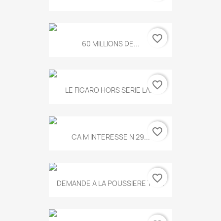
favorite_border
60 MILLIONS DE...
favorite_border
LE FIGARO HORS SERIE LA...
favorite_border
CA M INTERESSE N 29...
favorite_border
DEMANDE A LA POUSSIERE T.778