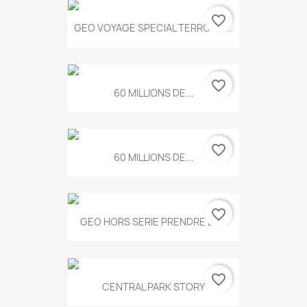
favorite_border
GEO VOYAGE SPECIAL TERROIRS...
favorite_border
60 MILLIONS DE...
favorite_border
60 MILLIONS DE...
favorite_border
GEO HORS SERIE PRENDRE LE...
favorite_border
CENTRAL PARK STORY