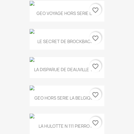
favorite_border
GEO VOYAGE HORS SERIE LA...
favorite_border
LE SECRET DE BROCKBACK...
favorite_border
LA DISPARUE DE DEAUVILLE T.551
favorite_border
GEO HORS SERIE LA BELGIQUE...
favorite_border
LA HULOTTE N 111 PIERROT...