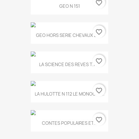
favorite_border
GEO N 151
favorite_border
GEO HORS SERIE CHEVAUX ET...
favorite_border
LA SCIENCE DES REVES T.787
favorite_border
LA HULOTTE N 112 LE MONOCLE...
favorite_border
CONTES POPULAIRES ET...