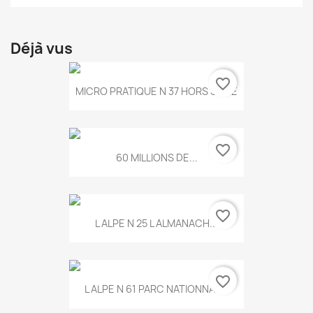
Déjà vus
favorite_border
MICRO PRATIQUE N 37 HORS SERIE
favorite_border
60 MILLIONS DE...
favorite_border
L ALPE N 25 L ALMANACH...
favorite_border
L ALPE N 61 PARC NATIONNAL...