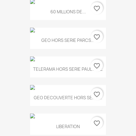
favorite_border
60 MILLIONS DE...
favorite_border
GEO HORS SERIE PARCS...
favorite_border
TELERAMA HORS SERIE PAUL KLEE
favorite_border
GEO DECOUVERTE HORS SERIE...
favorite_border
LIBERATION