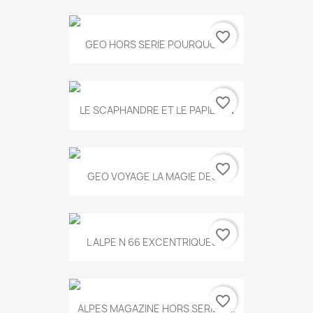
favorite_border
GEO HORS SERIE POURQUOI...
favorite_border
LE SCAPHANDRE ET LE PAPILLON
favorite_border
GEO VOYAGE LA MAGIE DES...
favorite_border
L ALPE N 66 EXCENTRIQUES...
favorite_border
ALPES MAGAZINE HORS SERIE N...