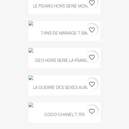
favorite_border
LE FIGARO HORS SERIE MONET...
favorite_border
7 ANS DE MARIAGE T.588
favorite_border
GEO HORS SERIE LA FRANCE...
favorite_border
LA GUERRE DES SEXES AURA T...
favorite_border
COCO CHANEL T.755