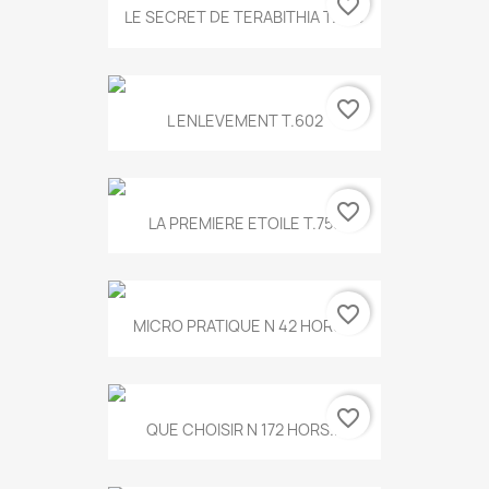
favorite_border
LE SECRET DE TERABITHIA T.560
favorite_border
L ENLEVEMENT T.602
favorite_border
LA PREMIERE ETOILE T.755
favorite_border
MICRO PRATIQUE N 42 HORS...
favorite_border
QUE CHOISIR N 172 HORS...