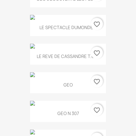
favorite_border
LE SPECTACLE DUMONDE...
favorite_border
LE REVE DE CASSANDRE T.634
favorite_border
GEO
favorite_border
GEO N 307