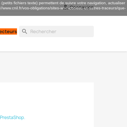
(petits fichiers texte) permettent de suivre votre navigation, actualiser

Connexion
://www.cnil.fr/vos-obligations/sites-web-cookies-et-autres-traceurs/que-
search
lecteurs
l PrestaShop.