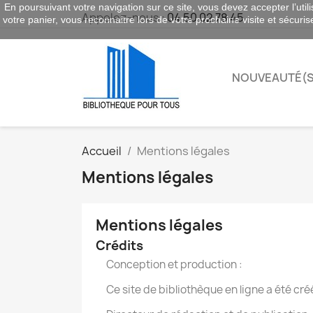
En poursuivant votre navigation sur ce site, vous devez accepter l’utili
Appelez-nous :
04 50 02 78 45
votre panier, vous reconnaitre lors de votre prochaine visite et sécuri
NOUVEAUTÉ(S
Accueil
Mentions légales
Mentions légales
Mentions légales
Crédits
Conception et production :
Ce site de bibliothèque en ligne a été cré