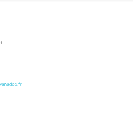
d
wanadoo.fr