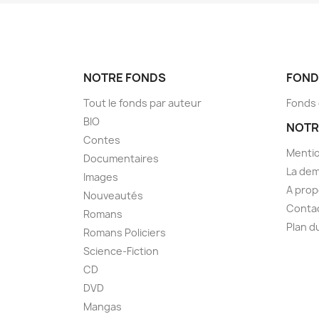
NOTRE FONDS
FOND
Tout le fonds par auteur
Fonds
BIO
NOTR
Contes
Mentio
Documentaires
La dem
Images
A pro
Nouveautés
Conta
Romans
Plan d
Romans Policiers
Science-Fiction
CD
DVD
Mangas