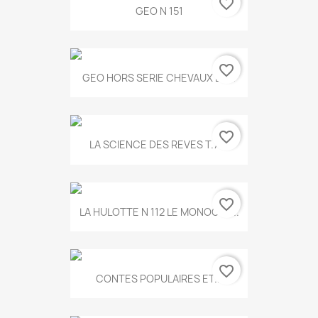
favorite_border
GEO N 151
favorite_border
GEO HORS SERIE CHEVAUX ET...
favorite_border
LA SCIENCE DES REVES T.787
favorite_border
LA HULOTTE N 112 LE MONOCLE...
favorite_border
CONTES POPULAIRES ET...