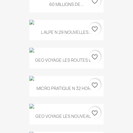
favorite_border
60 MILLIONS DE...
favorite_border
L ALPE N 29 NOUVELLES...
favorite_border
GEO VOYAGE LES ROUTES DE...
favorite_border
MICRO PRATIQUE N 32 HORS...
favorite_border
GEO VOYAGE LES NOUVEAUX...