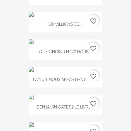
favorite_border
60 MILLIONS DE...
favorite_border
QUE CHOISIR N 170 HORS...
favorite_border
LA NUIT NOUS APPARTIENT T.634
favorite_border
BENJAMIN GATES2 LE LIVRE...