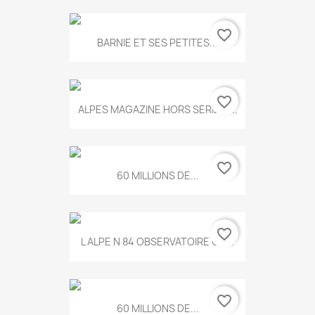
favorite_border
BARNIE ET SES PETITES...
favorite_border
ALPES MAGAZINE HORS SERIE N...
favorite_border
60 MILLIONS DE...
favorite_border
L ALPE N 84 OBSERVATOIRE UN...
favorite_border
60 MILLIONS DE...