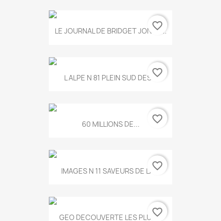
favorite_border
LE JOURNAL DE BRIDGET JONES...
favorite_border
L ALPE N 81 PLEIN SUD DES...
favorite_border
60 MILLIONS DE...
favorite_border
IMAGES N 11 SAVEURS DE LA...
favorite_border
GEO DECOUVERTE LES PLUS...