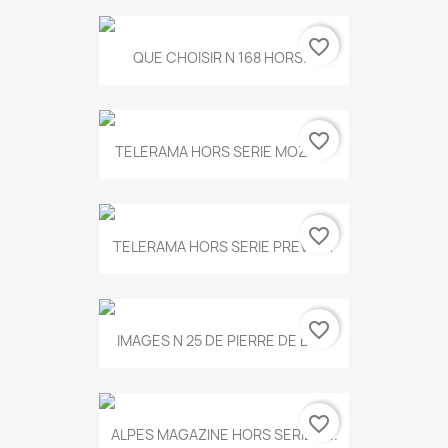
favorite_border
QUE CHOISIR N 168 HORS...
favorite_border
TELERAMA HORS SERIE MOZART
favorite_border
TELERAMA HORS SERIE PREVERT
favorite_border
IMAGES N 25 DE PIERRE DE BOIS
favorite_border
ALPES MAGAZINE HORS SERIE N...