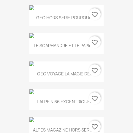
favorite_border
GEO HORS SERIE POURQUOI...
favorite_border
LE SCAPHANDRE ET LE PAPILLON
favorite_border
GEO VOYAGE LA MAGIE DES...
favorite_border
L ALPE N 66 EXCENTRIQUES...
favorite_border
ALPES MAGAZINE HORS SERIE N...