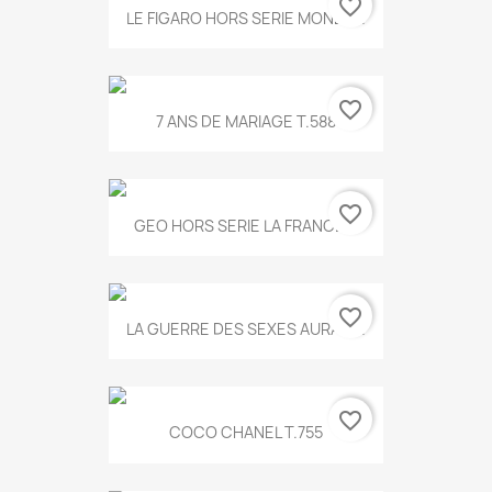
favorite_border
LE FIGARO HORS SERIE MONET...
favorite_border
7 ANS DE MARIAGE T.588
favorite_border
GEO HORS SERIE LA FRANCE...
favorite_border
LA GUERRE DES SEXES AURA T...
favorite_border
COCO CHANEL T.755