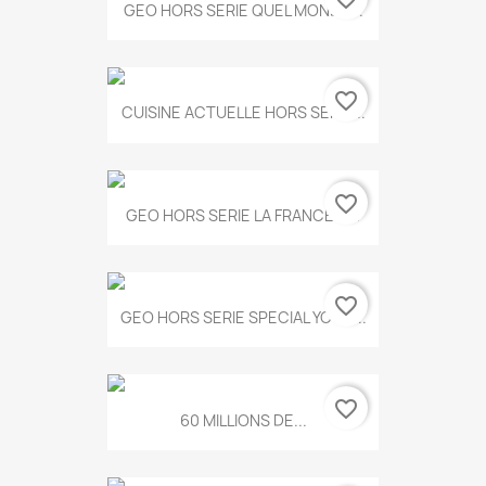
GEO HORS SERIE QUEL MONDE...
favorite_border
CUISINE ACTUELLE HORS SERIE...
favorite_border
GEO HORS SERIE LA FRANCE A...
favorite_border
GEO HORS SERIE SPECIAL YOGA...
favorite_border
60 MILLIONS DE...