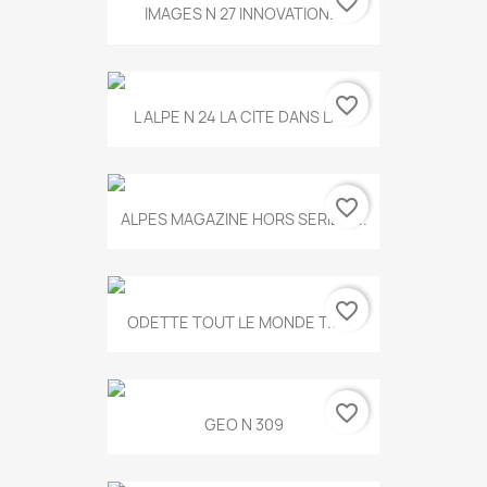
favorite_border
IMAGES N 27 INNOVATION...
favorite_border
L ALPE N 24 LA CITE DANS LA...
favorite_border
ALPES MAGAZINE HORS SERIE N...
favorite_border
ODETTE TOUT LE MONDE T.546
favorite_border
GEO N 309