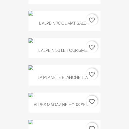
favorite_border
L ALPE N 78 CLIMAT SALE...
favorite_border
L ALPE N 50 LE TOURISME...
favorite_border
LA PLANETE BLANCHE T.785
favorite_border
ALPES MAGAZINE HORS SERIE...
favorite_border