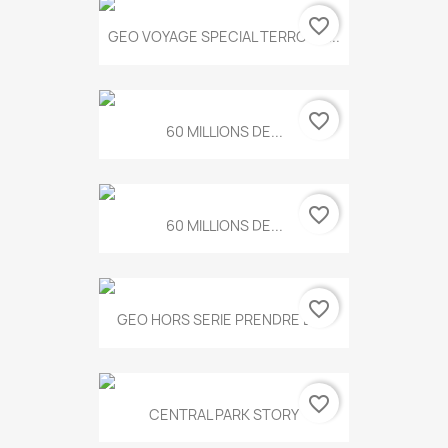
favorite_border
GEO VOYAGE SPECIAL TERROIRS...
favorite_border
60 MILLIONS DE...
favorite_border
60 MILLIONS DE...
favorite_border
GEO HORS SERIE PRENDRE LE...
favorite_border
CENTRAL PARK STORY