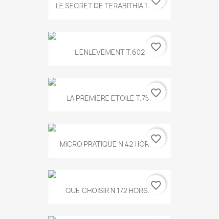
favorite_border
LE SECRET DE TERABITHIA T.560
favorite_border
L ENLEVEMENT T.602
favorite_border
LA PREMIERE ETOILE T.755
favorite_border
MICRO PRATIQUE N 42 HORS...
favorite_border
QUE CHOISIR N 172 HORS...