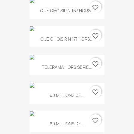
favorite_border
QUE CHOISIR N 167 HORS...
favorite_border
QUE CHOISIR N 171 HORS...
favorite_border
TELERAMA HORS SERIE...
favorite_border
60 MILLIONS DE...
favorite_border
60 MILLIONS DE...