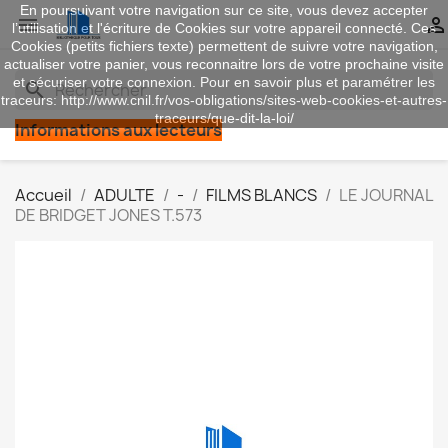
En poursuivant votre navigation sur ce site, vous devez accepter


l’utilisation et l'écriture de Cookies sur votre appareil connecté. Ces
Cookies (petits fichiers texte) permettent de suivre votre navigation,
actualiser votre panier, vous reconnaitre lors de votre prochaine visite
et sécuriser votre connexion. Pour en savoir plus et paramétrer les
search
traceurs: http://www.cnil.fr/vos-obligations/sites-web-cookies-et-autres-
traceurs/que-dit-la-loi/
Informations aux lecteurs
Accueil
ADULTE
-
FILMS BLANCS
LE JOURNAL
DE BRIDGET JONES T.573