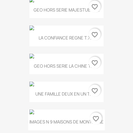
favorite_border
GEO HORS SERIE MAJESTUEUX...
favorite_border
LA CONFIANCE REGNE T.778
favorite_border
GEO HORS SERIE LA CHINE T.497
favorite_border
UNE FAMILLE DEUX EN UN T.675
favorite_border
IMAGES N 9 MAISONS DE MONTAGNE