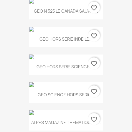
favorite_border
GEO N 525 LE CANADA SAUVAGE
favorite_border
GEO HORS SERIE INDE LE...
favorite_border
GEO HORS SERIE SCIENCES...
favorite_border
GEO SCIENCE HORS SERIE...
favorite_border
ALPES MAGAZINE THEMATIQUE N...