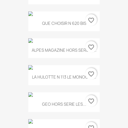
favorite_border
QUE CHOISIR N 620 BIS
favorite_border
ALPES MAGAZINE HORS SERIE N...
favorite_border
LA HULOTTE N 113 LE MONOCLE...
favorite_border
GEO HORS SERIE LES...