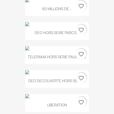
favorite_border
60 MILLIONS DE...
favorite_border
GEO HORS SERIE PARCS...
favorite_border
TELERAMA HORS SERIE PAUL KLEE
favorite_border
GEO DECOUVERTE HORS SERIE...
favorite_border
LIBERATION