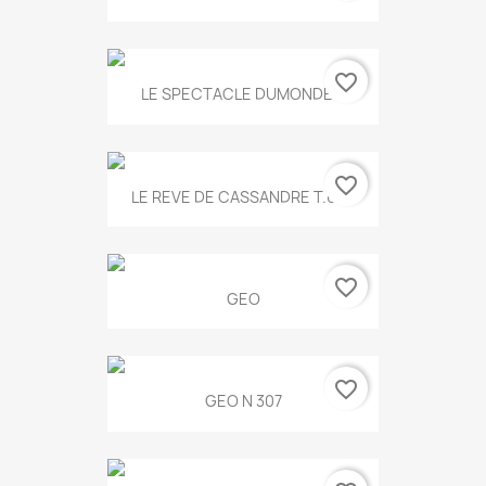
favorite_border
LE SPECTACLE DUMONDE...
favorite_border
LE REVE DE CASSANDRE T.634
favorite_border
GEO
favorite_border
GEO N 307