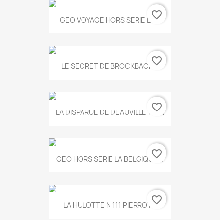
favorite_border
GEO VOYAGE HORS SERIE LA...
favorite_border
LE SECRET DE BROCKBACK...
favorite_border
LA DISPARUE DE DEAUVILLE T.551
favorite_border
GEO HORS SERIE LA BELGIQUE...
favorite_border
LA HULOTTE N 111 PIERROT...