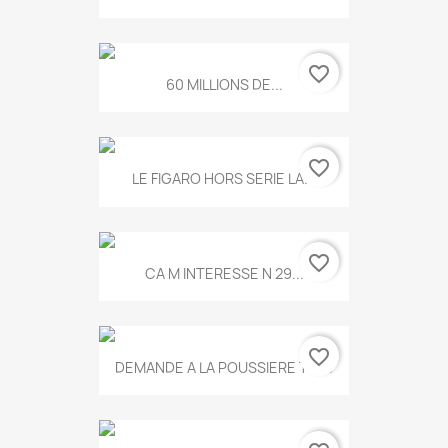
favorite_border
60 MILLIONS DE...
favorite_border
LE FIGARO HORS SERIE LA...
favorite_border
CA M INTERESSE N 29...
favorite_border
DEMANDE A LA POUSSIERE T.778