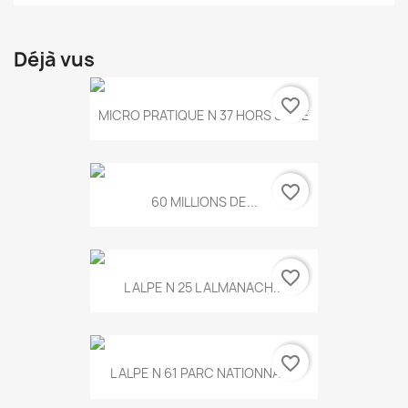
Déjà vus
favorite_border
MICRO PRATIQUE N 37 HORS SERIE
favorite_border
60 MILLIONS DE...
favorite_border
L ALPE N 25 L ALMANACH...
favorite_border
L ALPE N 61 PARC NATIONNAL...