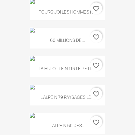
favorite_border
POURQUOI LES HOMMES N...
favorite_border
60 MILLIONS DE...
favorite_border
LA HULOTTE N 116 LE PETIT...
favorite_border
L ALPE N 79 PAYSAGES LE...
favorite_border
L ALPE N 60 DES...