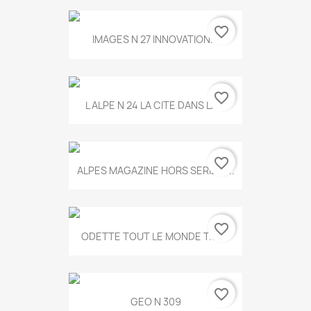
favorite_border
IMAGES N 27 INNOVATION...
favorite_border
L ALPE N 24 LA CITE DANS LA...
favorite_border
ALPES MAGAZINE HORS SERIE N...
favorite_border
ODETTE TOUT LE MONDE T.546
favorite_border
GEO N 309