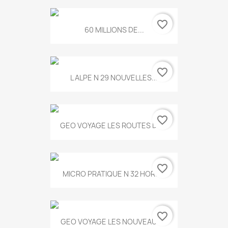
favorite_border
60 MILLIONS DE...
favorite_border
L ALPE N 29 NOUVELLES...
favorite_border
GEO VOYAGE LES ROUTES DE...
favorite_border
MICRO PRATIQUE N 32 HORS...
favorite_border
GEO VOYAGE LES NOUVEAUX...