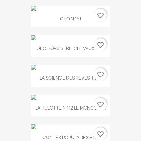
favorite_border
GEO N 151
favorite_border
GEO HORS SERIE CHEVAUX ET...
favorite_border
LA SCIENCE DES REVES T.787
favorite_border
LA HULOTTE N 112 LE MONOCLE...
favorite_border
CONTES POPULAIRES ET...