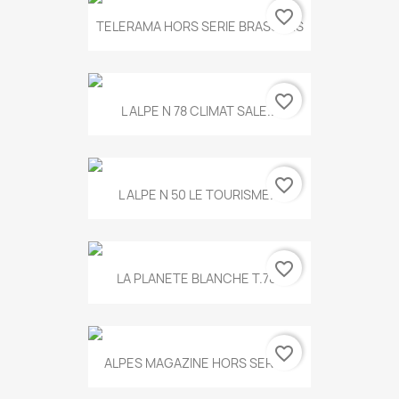
favorite_border
TELERAMA HORS SERIE BRASSENS
favorite_border
L ALPE N 78 CLIMAT SALE...
favorite_border
L ALPE N 50 LE TOURISME...
favorite_border
LA PLANETE BLANCHE T.785
favorite_border
ALPES MAGAZINE HORS SERIE...