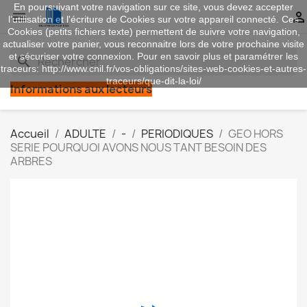
En poursuivant votre navigation sur ce site, vous devez accepter


l’utilisation et l'écriture de Cookies sur votre appareil connecté. Ces
Cookies (petits fichiers texte) permettent de suivre votre navigation,
actualiser votre panier, vous reconnaitre lors de votre prochaine visite
et sécuriser votre connexion. Pour en savoir plus et paramétrer les
search
traceurs: http://www.cnil.fr/vos-obligations/sites-web-cookies-et-autres-
traceurs/que-dit-la-loi/
Informations aux lecteurs
Accueil
ADULTE
-
PERIODIQUES
GEO HORS
SERIE POURQUOI AVONS NOUS TANT BESOIN DES
ARBRES