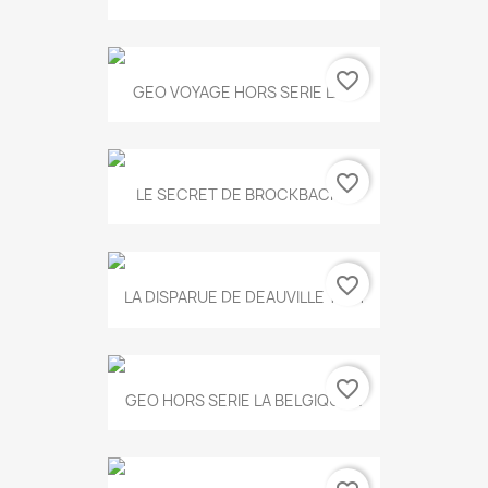
favorite_border
GEO VOYAGE HORS SERIE LA...
favorite_border
LE SECRET DE BROCKBACK...
favorite_border
LA DISPARUE DE DEAUVILLE T.551
favorite_border
GEO HORS SERIE LA BELGIQUE...