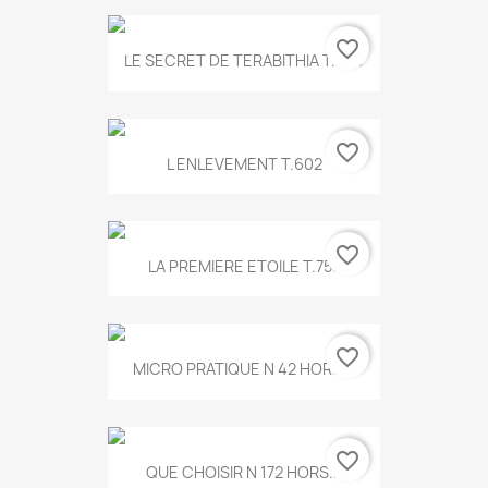
favorite_border
LE SECRET DE TERABITHIA T.560
favorite_border
L ENLEVEMENT T.602
favorite_border
LA PREMIERE ETOILE T.755
favorite_border
MICRO PRATIQUE N 42 HORS...
favorite_border
QUE CHOISIR N 172 HORS...