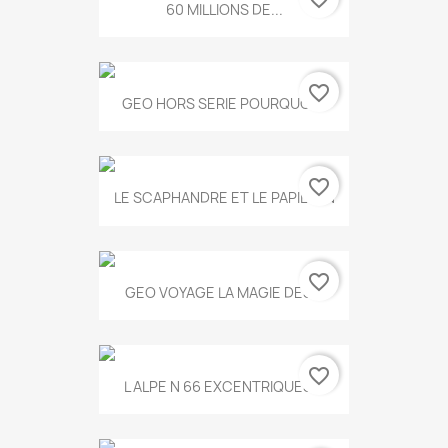
60 MILLIONS DE...
favorite_border
GEO HORS SERIE POURQUOI...
favorite_border
LE SCAPHANDRE ET LE PAPILLON
favorite_border
GEO VOYAGE LA MAGIE DES...
favorite_border
L ALPE N 66 EXCENTRIQUES...