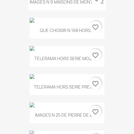
IMAGES N 9 MAISONS DE MONTAGNE
favorite_border
QUE CHOISIR N 168 HORS...
favorite_border
TELERAMA HORS SERIE MOZART
favorite_border
TELERAMA HORS SERIE PREVERT
favorite_border
IMAGES N 25 DE PIERRE DE BOIS