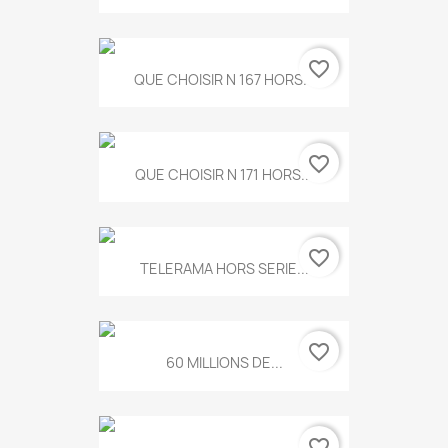
favorite_border
QUE CHOISIR N 167 HORS...
favorite_border
QUE CHOISIR N 171 HORS...
favorite_border
TELERAMA HORS SERIE...
favorite_border
60 MILLIONS DE...
favorite_border