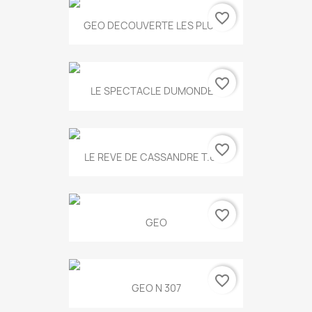
favorite_border
GEO DECOUVERTE LES PLUS...
favorite_border
LE SPECTACLE DUMONDE...
favorite_border
LE REVE DE CASSANDRE T.634
favorite_border
GEO
favorite_border
GEO N 307