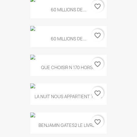
favorite_border
60 MILLIONS DE...
favorite_border
60 MILLIONS DE...
favorite_border
QUE CHOISIR N 170 HORS...
favorite_border
LA NUIT NOUS APPARTIENT T.634
favorite_border
BENJAMIN GATES2 LE LIVRE...