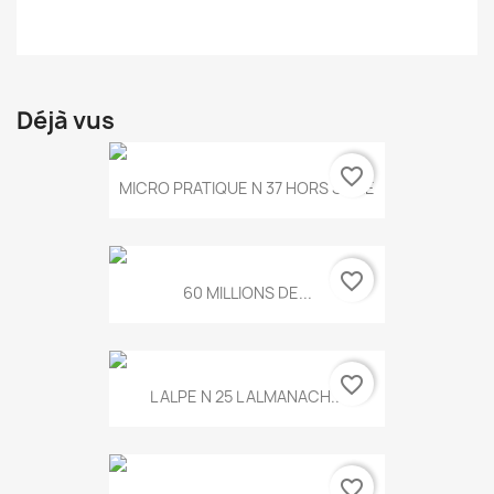
Déjà vus
favorite_border
MICRO PRATIQUE N 37 HORS SERIE
favorite_border
60 MILLIONS DE...
favorite_border
L ALPE N 25 L ALMANACH...
favorite_border