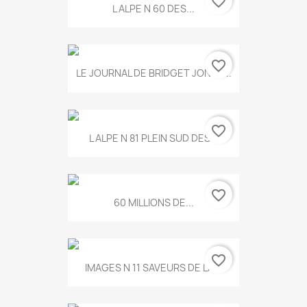
favorite_border
L ALPE N 60 DES...
favorite_border
LE JOURNAL DE BRIDGET JONES...
favorite_border
L ALPE N 81 PLEIN SUD DES...
favorite_border
60 MILLIONS DE...
favorite_border
IMAGES N 11 SAVEURS DE LA...