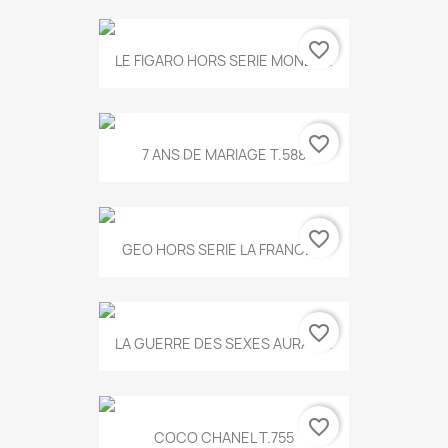
favorite_border
LE FIGARO HORS SERIE MONET...
favorite_border
7 ANS DE MARIAGE T.588
favorite_border
GEO HORS SERIE LA FRANCE...
favorite_border
LA GUERRE DES SEXES AURA T...
favorite_border
COCO CHANEL T.755