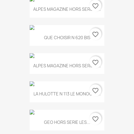
favorite_border
ALPES MAGAZINE HORS SERIE N...
favorite_border
QUE CHOISIR N 620 BIS
favorite_border
ALPES MAGAZINE HORS SERIE N...
favorite_border
LA HULOTTE N 113 LE MONOCLE...
favorite_border
GEO HORS SERIE LES...