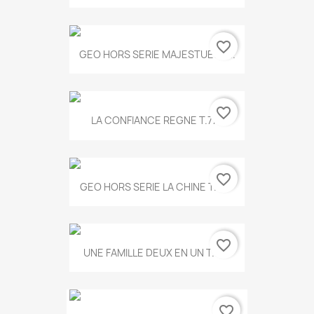
favorite_border
GEO HORS SERIE MAJESTUEUX...
favorite_border
LA CONFIANCE REGNE T.778
favorite_border
GEO HORS SERIE LA CHINE T.497
favorite_border
UNE FAMILLE DEUX EN UN T.675
favorite_border