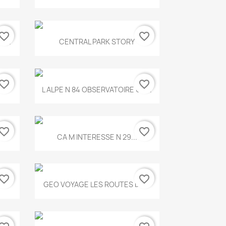
vorite_border
favorite_border
Aperçu rapide

...
CENTRAL PARK STORY
vorite_border
favorite_border
Aperçu rapide

L ALPE N 84 OBSERVATOIRE UN...
vorite_border
favorite_border
Aperçu rapide

.
CA M INTERESSE N 29...
vorite_border
favorite_border
Aperçu rapide

.
GEO VOYAGE LES ROUTES DE...