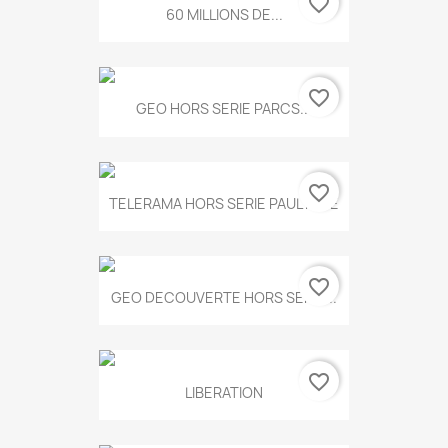
favorite_border
60 MILLIONS DE...
favorite_border
GEO HORS SERIE PARCS...
favorite_border
TELERAMA HORS SERIE PAUL KLEE
favorite_border
GEO DECOUVERTE HORS SERIE...
favorite_border
LIBERATION