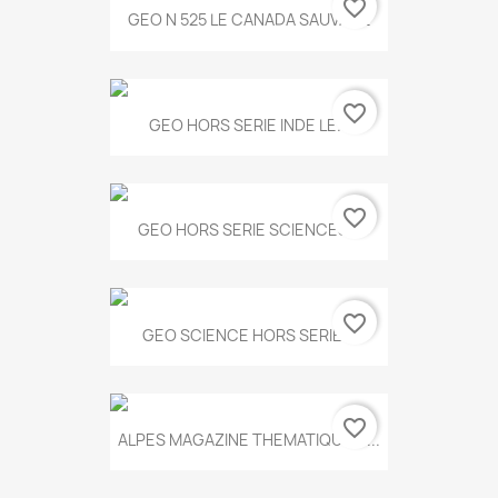
favorite_border
GEO N 525 LE CANADA SAUVAGE
favorite_border
GEO HORS SERIE INDE LE...
favorite_border
GEO HORS SERIE SCIENCES...
favorite_border
GEO SCIENCE HORS SERIE...
favorite_border
ALPES MAGAZINE THEMATIQUE N...