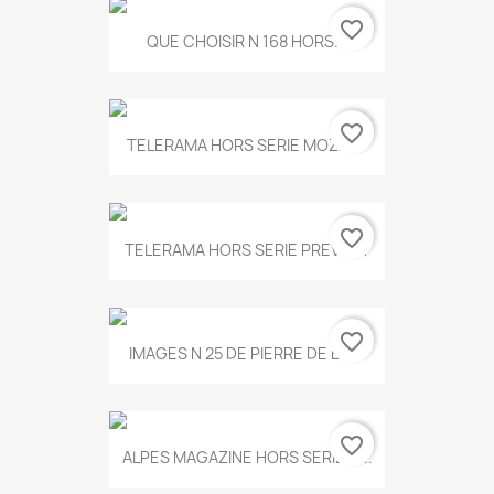
favorite_border
QUE CHOISIR N 168 HORS...
favorite_border
TELERAMA HORS SERIE MOZART
favorite_border
TELERAMA HORS SERIE PREVERT
favorite_border
IMAGES N 25 DE PIERRE DE BOIS
favorite_border
ALPES MAGAZINE HORS SERIE N...