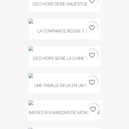
favorite_border
GEO HORS SERIE MAJESTUEUX...
favorite_border
LA CONFIANCE REGNE T.778
favorite_border
GEO HORS SERIE LA CHINE T.497
favorite_border
UNE FAMILLE DEUX EN UN T.675
favorite_border
IMAGES N 9 MAISONS DE MONTAGNE