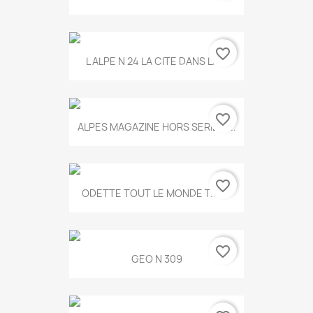
favorite_border
L ALPE N 24 LA CITE DANS LA...
favorite_border
ALPES MAGAZINE HORS SERIE N...
favorite_border
ODETTE TOUT LE MONDE T.546
favorite_border
GEO N 309