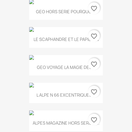
favorite_border
GEO HORS SERIE POURQUOI...
favorite_border
LE SCAPHANDRE ET LE PAPILLON
favorite_border
GEO VOYAGE LA MAGIE DES...
favorite_border
L ALPE N 66 EXCENTRIQUES...
favorite_border
ALPES MAGAZINE HORS SERIE N...