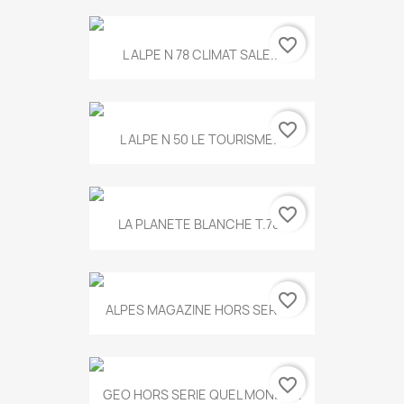
favorite_border
L ALPE N 78 CLIMAT SALE...
favorite_border
L ALPE N 50 LE TOURISME...
favorite_border
LA PLANETE BLANCHE T.785
favorite_border
ALPES MAGAZINE HORS SERIE...
favorite_border
GEO HORS SERIE QUEL MONDE...