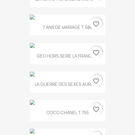
favorite_border
7 ANS DE MARIAGE T.588
favorite_border
GEO HORS SERIE LA FRANCE...
favorite_border
LA GUERRE DES SEXES AURA T...
favorite_border
COCO CHANEL T.755