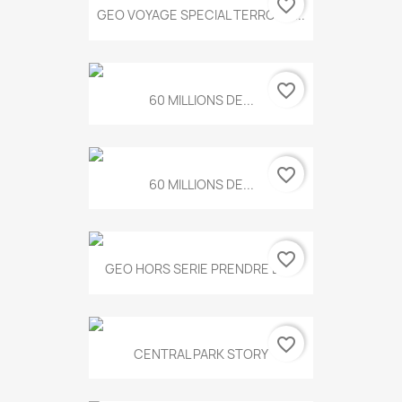
favorite_border
GEO VOYAGE SPECIAL TERROIRS...
favorite_border
60 MILLIONS DE...
favorite_border
60 MILLIONS DE...
favorite_border
GEO HORS SERIE PRENDRE LE...
favorite_border
CENTRAL PARK STORY