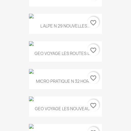
favorite_border
L ALPE N 29 NOUVELLES...
favorite_border
GEO VOYAGE LES ROUTES DE...
favorite_border
MICRO PRATIQUE N 32 HORS...
favorite_border
GEO VOYAGE LES NOUVEAUX...