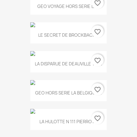
favorite_border
GEO VOYAGE HORS SERIE LA...
favorite_border
LE SECRET DE BROCKBACK...
favorite_border
LA DISPARUE DE DEAUVILLE T.551
favorite_border
GEO HORS SERIE LA BELGIQUE...
favorite_border
LA HULOTTE N 111 PIERROT...