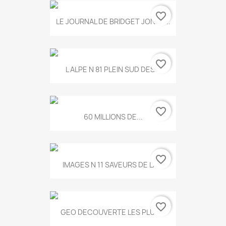
favorite_border
LE JOURNAL DE BRIDGET JONES...
favorite_border
L ALPE N 81 PLEIN SUD DES...
favorite_border
60 MILLIONS DE...
favorite_border
IMAGES N 11 SAVEURS DE LA...
favorite_border
GEO DECOUVERTE LES PLUS...