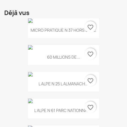
Déjà vus
favorite_border
MICRO PRATIQUE N 37 HORS SERIE
favorite_border
60 MILLIONS DE...
favorite_border
L ALPE N 25 L ALMANACH...
favorite_border
L ALPE N 61 PARC NATIONNAL...