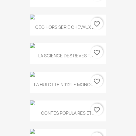
favorite_border
GEO HORS SERIE CHEVAUX ET...
favorite_border
LA SCIENCE DES REVES T.787
favorite_border
LA HULOTTE N 112 LE MONOCLE...
favorite_border
CONTES POPULAIRES ET...