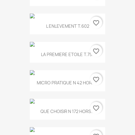
favorite_border
L ENLEVEMENT T.602
favorite_border
LA PREMIERE ETOILE T.755
favorite_border
MICRO PRATIQUE N 42 HORS...
favorite_border
QUE CHOISIR N 172 HORS...