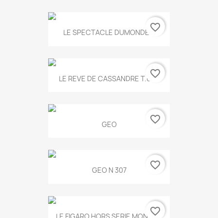
favorite_border
LE SPECTACLE DUMONDE...
favorite_border
LE REVE DE CASSANDRE T.634
favorite_border
GEO
favorite_border
GEO N 307
favorite_border
LE FIGARO HORS SERIE MONET...