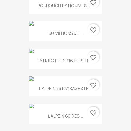
favorite_border
POURQUOI LES HOMMES N...
favorite_border
60 MILLIONS DE...
favorite_border
LA HULOTTE N 116 LE PETIT...
favorite_border
L ALPE N 79 PAYSAGES LE...
favorite_border
L ALPE N 60 DES...