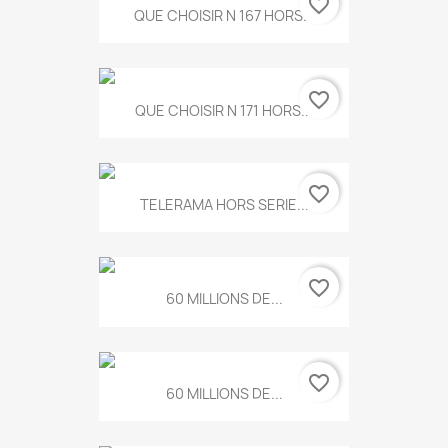
favorite_border
QUE CHOISIR N 167 HORS...
favorite_border
QUE CHOISIR N 171 HORS...
favorite_border
TELERAMA HORS SERIE...
favorite_border
60 MILLIONS DE...
favorite_border
60 MILLIONS DE...