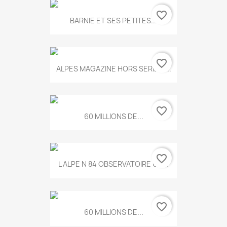
favorite_border
BARNIE ET SES PETITES...
favorite_border
ALPES MAGAZINE HORS SERIE N...
favorite_border
60 MILLIONS DE...
favorite_border
L ALPE N 84 OBSERVATOIRE UN...
favorite_border
60 MILLIONS DE...