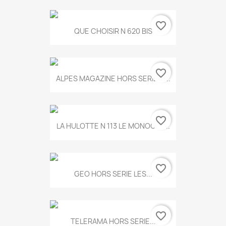
favorite_border
QUE CHOISIR N 620 BIS
favorite_border
ALPES MAGAZINE HORS SERIE N...
favorite_border
LA HULOTTE N 113 LE MONOCLE...
favorite_border
GEO HORS SERIE LES...
favorite_border
TELERAMA HORS SERIE...