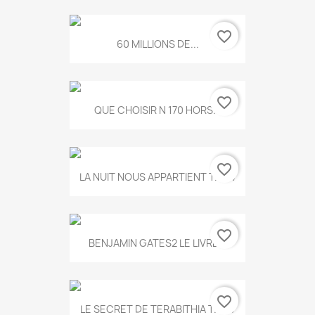
favorite_border
60 MILLIONS DE...
favorite_border
QUE CHOISIR N 170 HORS...
favorite_border
LA NUIT NOUS APPARTIENT T.634
favorite_border
BENJAMIN GATES2 LE LIVRE...
favorite_border
LE SECRET DE TERABITHIA T.560