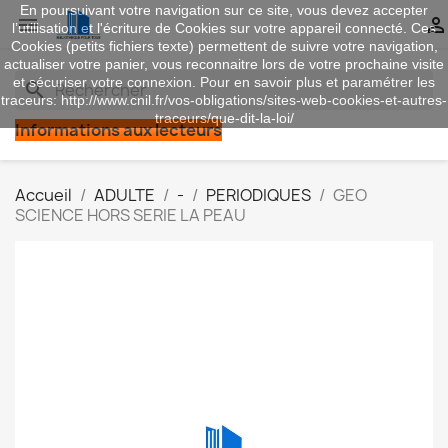
En poursuivant votre navigation sur ce site, vous devez accepter


l’utilisation et l'écriture de Cookies sur votre appareil connecté. Ces
Cookies (petits fichiers texte) permettent de suivre votre navigation,
actualiser votre panier, vous reconnaitre lors de votre prochaine visite
et sécuriser votre connexion. Pour en savoir plus et paramétrer les
search
traceurs: http://www.cnil.fr/vos-obligations/sites-web-cookies-et-autres-
traceurs/que-dit-la-loi/
Informations aux lecteurs
Accueil
ADULTE
-
PERIODIQUES
GEO
SCIENCE HORS SERIE LA PEAU