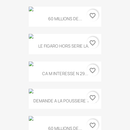
favorite_border
60 MILLIONS DE...
favorite_border
LE FIGARO HORS SERIE LA...
favorite_border
CA M INTERESSE N 29...
favorite_border
DEMANDE A LA POUSSIERE T.778
favorite_border
60 MILLIONS DE...