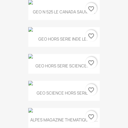
favorite_border
GEO N 525 LE CANADA SAUVAGE
favorite_border
GEO HORS SERIE INDE LE...
favorite_border
GEO HORS SERIE SCIENCES...
favorite_border
GEO SCIENCE HORS SERIE...
favorite_border
ALPES MAGAZINE THEMATIQUE N...