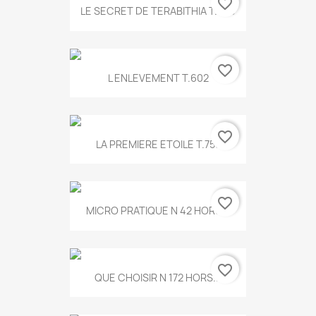
favorite_border
LE SECRET DE TERABITHIA T.560
favorite_border
L ENLEVEMENT T.602
favorite_border
LA PREMIERE ETOILE T.755
favorite_border
MICRO PRATIQUE N 42 HORS...
favorite_border
QUE CHOISIR N 172 HORS...