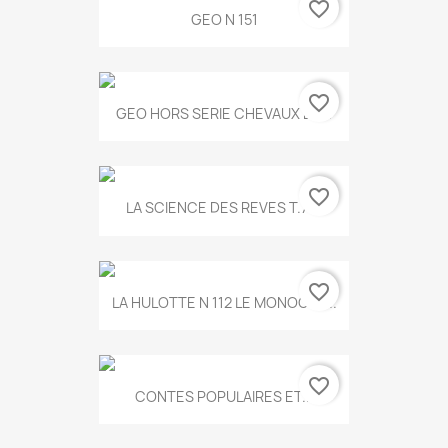
favorite_border
GEO N 151
favorite_border
GEO HORS SERIE CHEVAUX ET...
favorite_border
LA SCIENCE DES REVES T.787
favorite_border
LA HULOTTE N 112 LE MONOCLE...
favorite_border
CONTES POPULAIRES ET...