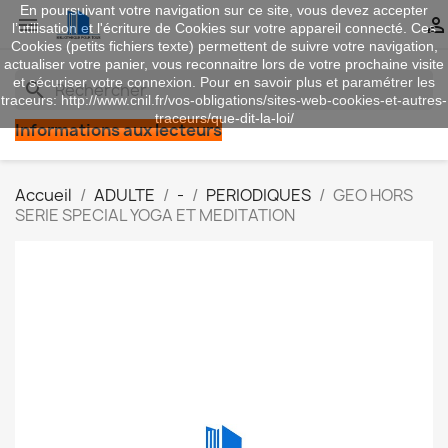
En poursuivant votre navigation sur ce site, vous devez accepter


l’utilisation et l'écriture de Cookies sur votre appareil connecté. Ces
Cookies (petits fichiers texte) permettent de suivre votre navigation,
actualiser votre panier, vous reconnaitre lors de votre prochaine visite
et sécuriser votre connexion. Pour en savoir plus et paramétrer les
search
traceurs: http://www.cnil.fr/vos-obligations/sites-web-cookies-et-autres-
traceurs/que-dit-la-loi/
Informations aux lecteurs
Accueil
ADULTE
-
PERIODIQUES
GEO HORS
SERIE SPECIAL YOGA ET MEDITATION