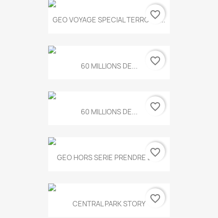
favorite_border
GEO VOYAGE SPECIAL TERROIRS...
favorite_border
60 MILLIONS DE...
favorite_border
60 MILLIONS DE...
favorite_border
GEO HORS SERIE PRENDRE LE...
favorite_border
CENTRAL PARK STORY