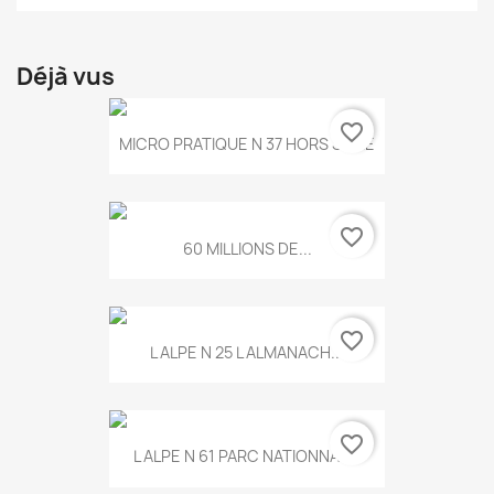
Déjà vus
favorite_border
MICRO PRATIQUE N 37 HORS SERIE
favorite_border
60 MILLIONS DE...
favorite_border
L ALPE N 25 L ALMANACH...
favorite_border
L ALPE N 61 PARC NATIONNAL...