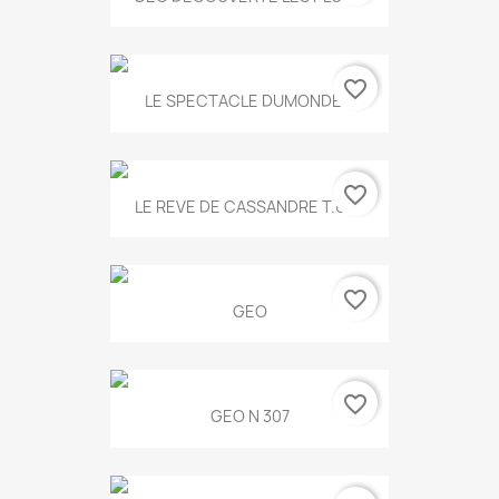
favorite_border
LE SPECTACLE DUMONDE...
favorite_border
LE REVE DE CASSANDRE T.634
favorite_border
GEO
favorite_border
GEO N 307