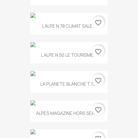
favorite_border
L ALPE N 78 CLIMAT SALE...
favorite_border
L ALPE N 50 LE TOURISME...
favorite_border
LA PLANETE BLANCHE T.785
favorite_border
ALPES MAGAZINE HORS SERIE...