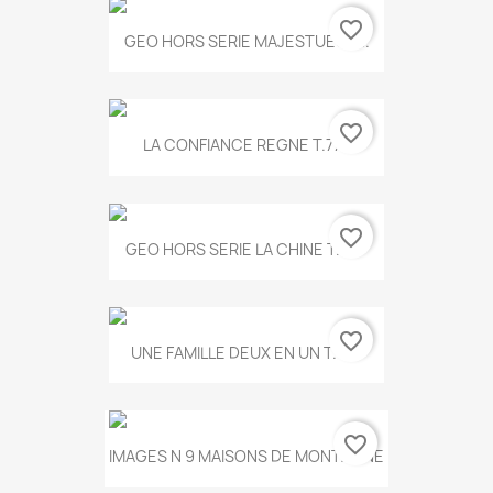
favorite_border
GEO HORS SERIE MAJESTUEUX...
favorite_border
LA CONFIANCE REGNE T.778
favorite_border
GEO HORS SERIE LA CHINE T.497
favorite_border
UNE FAMILLE DEUX EN UN T.675
favorite_border
IMAGES N 9 MAISONS DE MONTAGNE