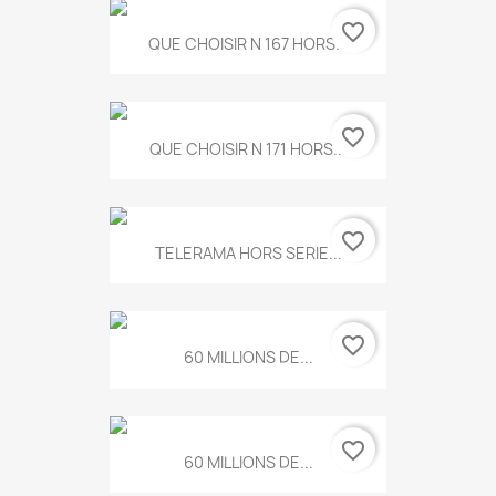
favorite_border
QUE CHOISIR N 167 HORS...
favorite_border
QUE CHOISIR N 171 HORS...
favorite_border
TELERAMA HORS SERIE...
favorite_border
60 MILLIONS DE...
favorite_border
60 MILLIONS DE...