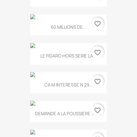
favorite_border
60 MILLIONS DE...
favorite_border
LE FIGARO HORS SERIE LA...
favorite_border
CA M INTERESSE N 29...
favorite_border
DEMANDE A LA POUSSIERE T.778