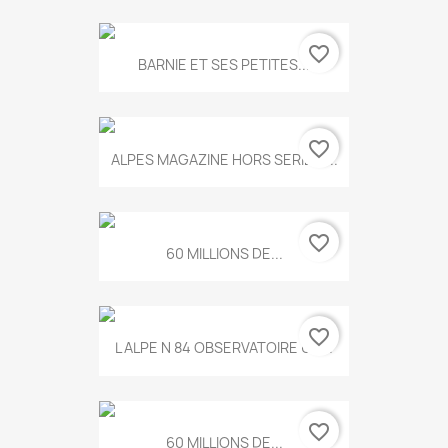
favorite_border
BARNIE ET SES PETITES...
favorite_border
ALPES MAGAZINE HORS SERIE N...
favorite_border
60 MILLIONS DE...
favorite_border
L ALPE N 84 OBSERVATOIRE UN...
favorite_border
60 MILLIONS DE...