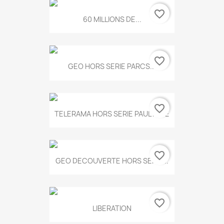
favorite_border
60 MILLIONS DE...
favorite_border
GEO HORS SERIE PARCS...
favorite_border
TELERAMA HORS SERIE PAUL KLEE
favorite_border
GEO DECOUVERTE HORS SERIE...
favorite_border
LIBERATION