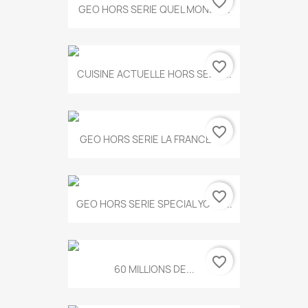
favorite_border
GEO HORS SERIE QUEL MONDE...
favorite_border
CUISINE ACTUELLE HORS SERIE...
favorite_border
GEO HORS SERIE LA FRANCE A...
favorite_border
GEO HORS SERIE SPECIAL YOGA...
favorite_border
60 MILLIONS DE...