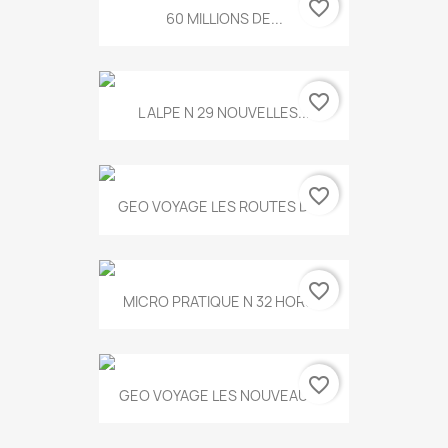
favorite_border
60 MILLIONS DE...
favorite_border
L ALPE N 29 NOUVELLES...
favorite_border
GEO VOYAGE LES ROUTES DE...
favorite_border
MICRO PRATIQUE N 32 HORS...
favorite_border
GEO VOYAGE LES NOUVEAUX...