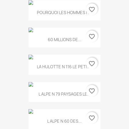
favorite_border
POURQUOI LES HOMMES N...
favorite_border
60 MILLIONS DE...
favorite_border
LA HULOTTE N 116 LE PETIT...
favorite_border
L ALPE N 79 PAYSAGES LE...
favorite_border
L ALPE N 60 DES...