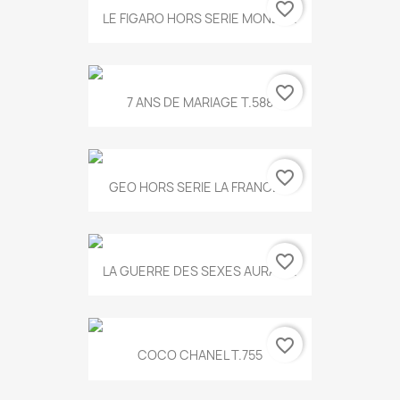
favorite_border
LE FIGARO HORS SERIE MONET...
favorite_border
7 ANS DE MARIAGE T.588
favorite_border
GEO HORS SERIE LA FRANCE...
favorite_border
LA GUERRE DES SEXES AURA T...
favorite_border
COCO CHANEL T.755