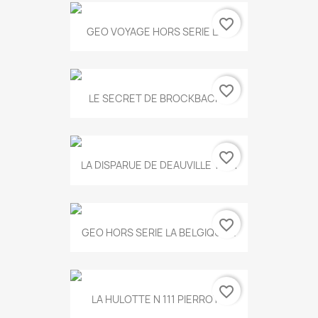
favorite_border
GEO VOYAGE HORS SERIE LA...
favorite_border
LE SECRET DE BROCKBACK...
favorite_border
LA DISPARUE DE DEAUVILLE T.551
favorite_border
GEO HORS SERIE LA BELGIQUE...
favorite_border
LA HULOTTE N 111 PIERROT...