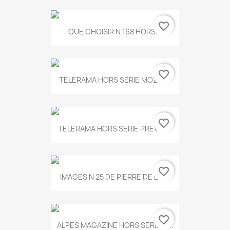
favorite_border
QUE CHOISIR N 168 HORS...
favorite_border
TELERAMA HORS SERIE MOZART
favorite_border
TELERAMA HORS SERIE PREVERT
favorite_border
IMAGES N 25 DE PIERRE DE BOIS
favorite_border
ALPES MAGAZINE HORS SERIE N...