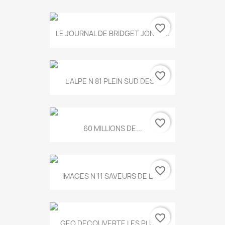
favorite_border
LE JOURNAL DE BRIDGET JONES...
favorite_border
L ALPE N 81 PLEIN SUD DES...
favorite_border
60 MILLIONS DE...
favorite_border
IMAGES N 11 SAVEURS DE LA...
favorite_border
GEO DECOUVERTE LES PLUS...