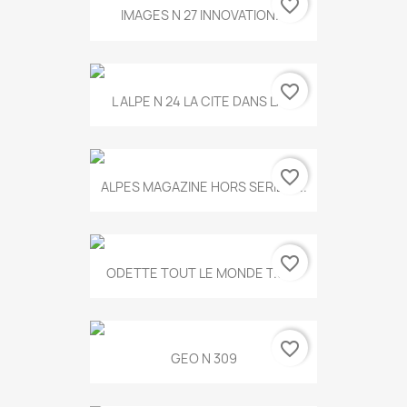
favorite_border
IMAGES N 27 INNOVATION...
favorite_border
L ALPE N 24 LA CITE DANS LA...
favorite_border
ALPES MAGAZINE HORS SERIE N...
favorite_border
ODETTE TOUT LE MONDE T.546
favorite_border
GEO N 309