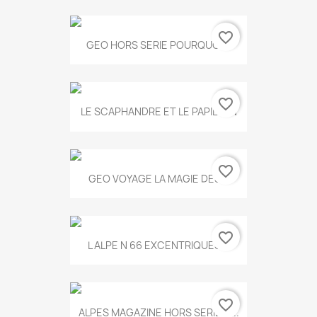
favorite_border
GEO HORS SERIE POURQUOI...
favorite_border
LE SCAPHANDRE ET LE PAPILLON
favorite_border
GEO VOYAGE LA MAGIE DES...
favorite_border
L ALPE N 66 EXCENTRIQUES...
favorite_border
ALPES MAGAZINE HORS SERIE N...