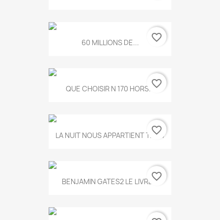
favorite_border
60 MILLIONS DE...
favorite_border
QUE CHOISIR N 170 HORS...
favorite_border
LA NUIT NOUS APPARTIENT T.634
favorite_border
BENJAMIN GATES2 LE LIVRE...