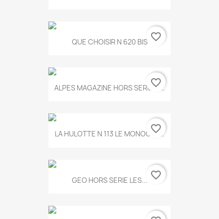
favorite_border
QUE CHOISIR N 620 BIS
favorite_border
ALPES MAGAZINE HORS SERIE N...
favorite_border
LA HULOTTE N 113 LE MONOCLE...
favorite_border
GEO HORS SERIE LES...