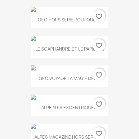
favorite_border
GEO HORS SERIE POURQUOI...
favorite_border
LE SCAPHANDRE ET LE PAPILLON
favorite_border
GEO VOYAGE LA MAGIE DES...
favorite_border
L ALPE N 66 EXCENTRIQUES...
favorite_border
ALPES MAGAZINE HORS SERIE N...