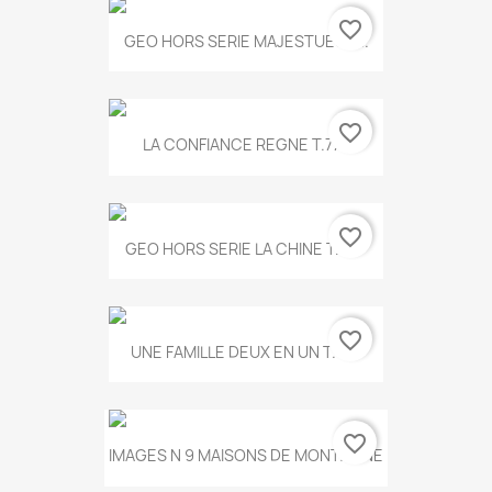
favorite_border
GEO HORS SERIE MAJESTUEUX...
favorite_border
LA CONFIANCE REGNE T.778
favorite_border
GEO HORS SERIE LA CHINE T.497
favorite_border
UNE FAMILLE DEUX EN UN T.675
favorite_border
IMAGES N 9 MAISONS DE MONTAGNE