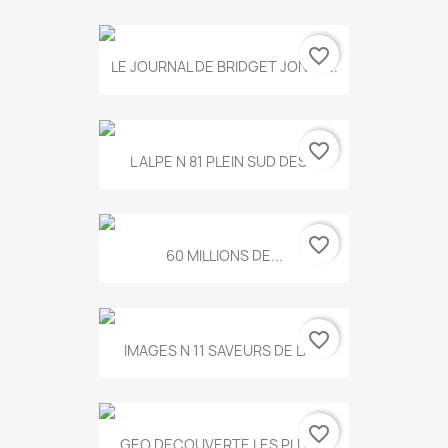
favorite_border
LE JOURNAL DE BRIDGET JONES...
favorite_border
L ALPE N 81 PLEIN SUD DES...
favorite_border
60 MILLIONS DE...
favorite_border
IMAGES N 11 SAVEURS DE LA...
favorite_border
GEO DECOUVERTE LES PLUS...