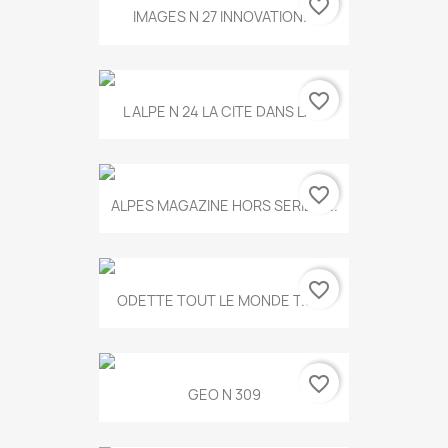
favorite_border
IMAGES N 27 INNOVATION...
favorite_border
L ALPE N 24 LA CITE DANS LA...
favorite_border
ALPES MAGAZINE HORS SERIE N...
favorite_border
ODETTE TOUT LE MONDE T.546
favorite_border
GEO N 309