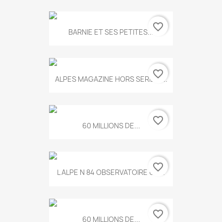
favorite_border
BARNIE ET SES PETITES...
favorite_border
ALPES MAGAZINE HORS SERIE N...
favorite_border
60 MILLIONS DE...
favorite_border
L ALPE N 84 OBSERVATOIRE UN...
favorite_border
60 MILLIONS DE...