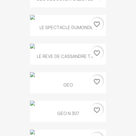
favorite_border
LE SPECTACLE DUMONDE...
favorite_border
LE REVE DE CASSANDRE T.634
favorite_border
GEO
favorite_border
GEO N 307