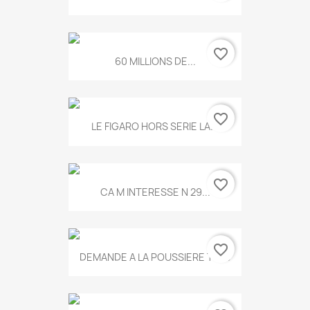
favorite_border
60 MILLIONS DE...
favorite_border
LE FIGARO HORS SERIE LA...
favorite_border
CA M INTERESSE N 29...
favorite_border
DEMANDE A LA POUSSIERE T.778