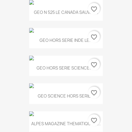
favorite_border
GEO N 525 LE CANADA SAUVAGE
favorite_border
GEO HORS SERIE INDE LE...
favorite_border
GEO HORS SERIE SCIENCES...
favorite_border
GEO SCIENCE HORS SERIE...
favorite_border
ALPES MAGAZINE THEMATIQUE N...