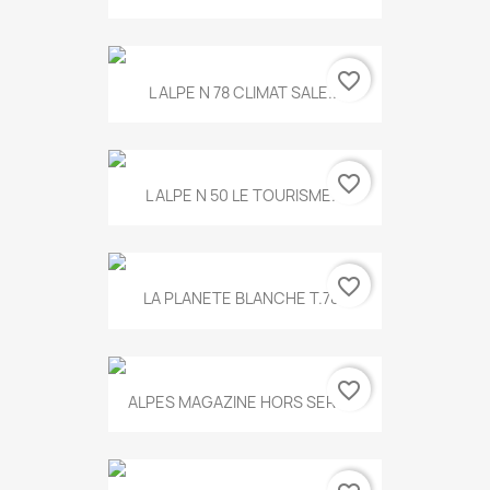
favorite_border
L ALPE N 78 CLIMAT SALE...
favorite_border
L ALPE N 50 LE TOURISME...
favorite_border
LA PLANETE BLANCHE T.785
favorite_border
ALPES MAGAZINE HORS SERIE...