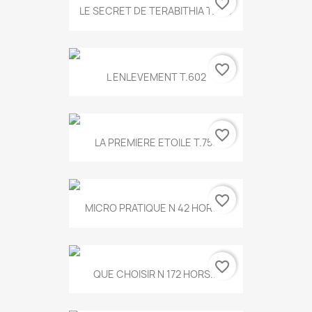
favorite_border
LE SECRET DE TERABITHIA T.560
favorite_border
L ENLEVEMENT T.602
favorite_border
LA PREMIERE ETOILE T.755
favorite_border
MICRO PRATIQUE N 42 HORS...
favorite_border
QUE CHOISIR N 172 HORS...