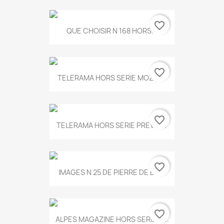
favorite_border
QUE CHOISIR N 168 HORS...
favorite_border
TELERAMA HORS SERIE MOZART
favorite_border
TELERAMA HORS SERIE PREVERT
favorite_border
IMAGES N 25 DE PIERRE DE BOIS
favorite_border
ALPES MAGAZINE HORS SERIE N...