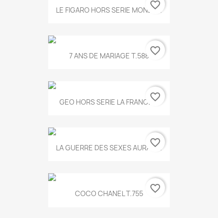
favorite_border
LE FIGARO HORS SERIE MONET...
favorite_border
7 ANS DE MARIAGE T.588
favorite_border
GEO HORS SERIE LA FRANCE...
favorite_border
LA GUERRE DES SEXES AURA T...
favorite_border
COCO CHANEL T.755