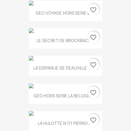
favorite_border
GEO VOYAGE HORS SERIE LA...
favorite_border
LE SECRET DE BROCKBACK...
favorite_border
LA DISPARUE DE DEAUVILLE T.551
favorite_border
GEO HORS SERIE LA BELGIQUE...
favorite_border
LA HULOTTE N 111 PIERROT...