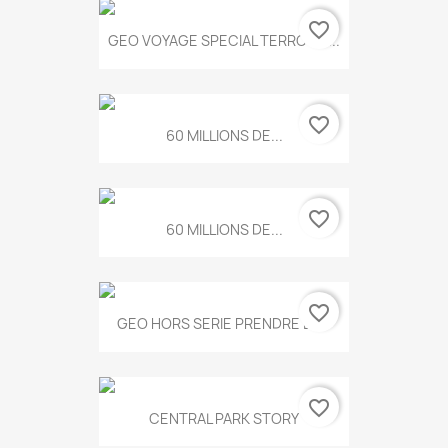
favorite_border
GEO VOYAGE SPECIAL TERROIRS...
favorite_border
60 MILLIONS DE...
favorite_border
60 MILLIONS DE...
favorite_border
GEO HORS SERIE PRENDRE LE...
favorite_border
CENTRAL PARK STORY