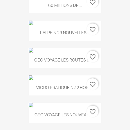
favorite_border
60 MILLIONS DE...
favorite_border
L ALPE N 29 NOUVELLES...
favorite_border
GEO VOYAGE LES ROUTES DE...
favorite_border
MICRO PRATIQUE N 32 HORS...
favorite_border
GEO VOYAGE LES NOUVEAUX...