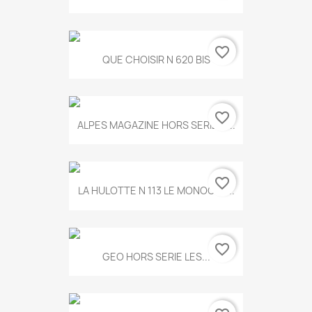
favorite_border
QUE CHOISIR N 620 BIS
favorite_border
ALPES MAGAZINE HORS SERIE N...
favorite_border
LA HULOTTE N 113 LE MONOCLE...
favorite_border
GEO HORS SERIE LES...