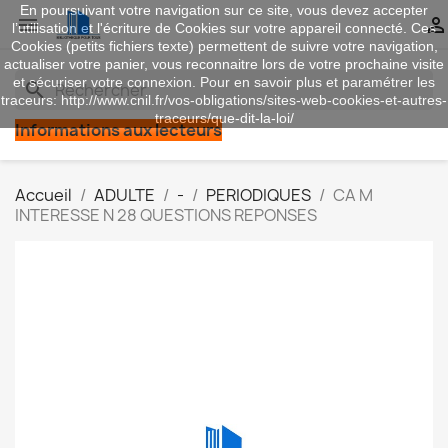
En poursuivant votre navigation sur ce site, vous devez accepter


l’utilisation et l'écriture de Cookies sur votre appareil connecté. Ces
Cookies (petits fichiers texte) permettent de suivre votre navigation,
actualiser votre panier, vous reconnaitre lors de votre prochaine visite
et sécuriser votre connexion. Pour en savoir plus et paramétrer les
search
traceurs: http://www.cnil.fr/vos-obligations/sites-web-cookies-et-autres-
traceurs/que-dit-la-loi/
Informations aux lecteurs
Accueil
ADULTE
-
PERIODIQUES
CA M
INTERESSE N 28 QUESTIONS REPONSES