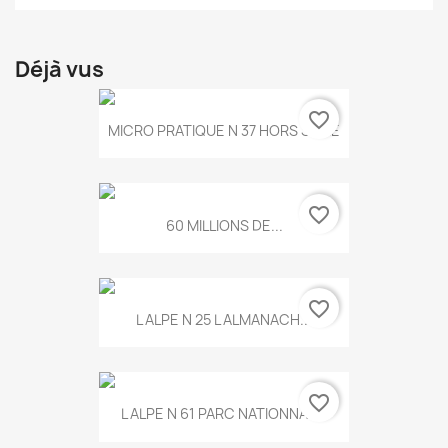
Déjà vus
favorite_border
MICRO PRATIQUE N 37 HORS SERIE
favorite_border
60 MILLIONS DE...
favorite_border
L ALPE N 25 L ALMANACH...
favorite_border
L ALPE N 61 PARC NATIONNAL...