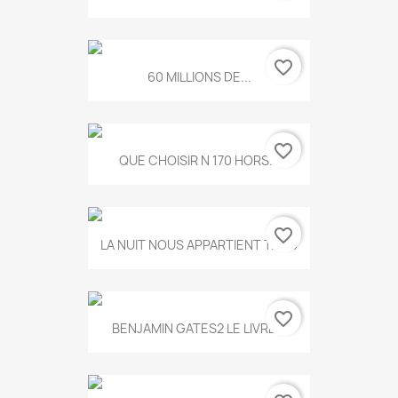
favorite_border
60 MILLIONS DE...
favorite_border
QUE CHOISIR N 170 HORS...
favorite_border
LA NUIT NOUS APPARTIENT T.634
favorite_border
BENJAMIN GATES2 LE LIVRE...