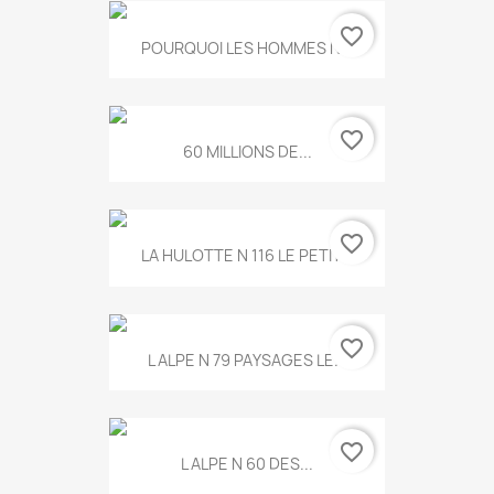
favorite_border
POURQUOI LES HOMMES N...
favorite_border
60 MILLIONS DE...
favorite_border
LA HULOTTE N 116 LE PETIT...
favorite_border
L ALPE N 79 PAYSAGES LE...
favorite_border
L ALPE N 60 DES...