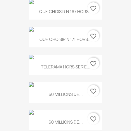
favorite_border
QUE CHOISIR N 167 HORS...
favorite_border
QUE CHOISIR N 171 HORS...
favorite_border
TELERAMA HORS SERIE...
favorite_border
60 MILLIONS DE...
favorite_border
60 MILLIONS DE...