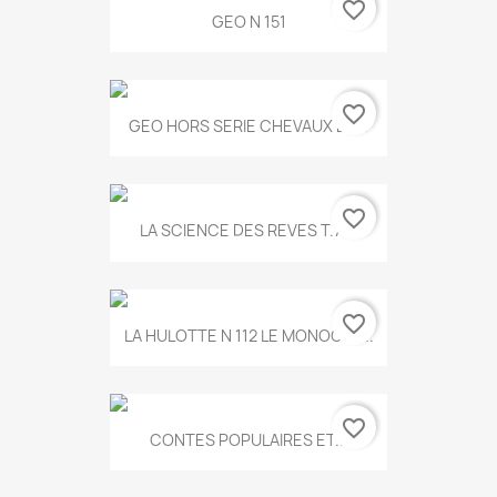
favorite_border
GEO N 151
favorite_border
GEO HORS SERIE CHEVAUX ET...
favorite_border
LA SCIENCE DES REVES T.787
favorite_border
LA HULOTTE N 112 LE MONOCLE...
favorite_border
CONTES POPULAIRES ET...