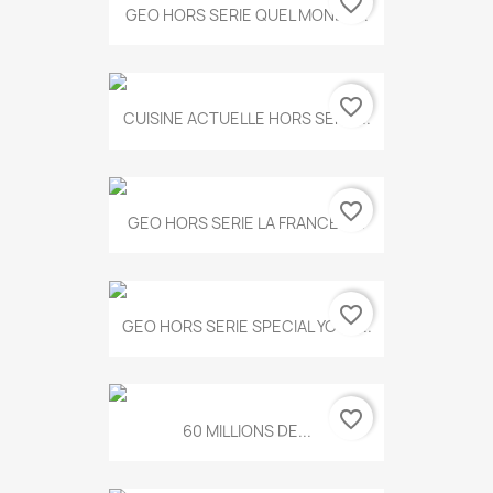
favorite_border
GEO HORS SERIE QUEL MONDE...
favorite_border
CUISINE ACTUELLE HORS SERIE...
favorite_border
GEO HORS SERIE LA FRANCE A...
favorite_border
GEO HORS SERIE SPECIAL YOGA...
favorite_border
60 MILLIONS DE...