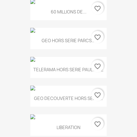
favorite_border
60 MILLIONS DE...
favorite_border
GEO HORS SERIE PARCS...
favorite_border
TELERAMA HORS SERIE PAUL KLEE
favorite_border
GEO DECOUVERTE HORS SERIE...
favorite_border
LIBERATION