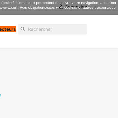
(petits fichiers texte) permettent de suivre votre navigation, actualiser

Connexion
://www.cnil.fr/vos-obligations/sites-web-cookies-et-autres-traceurs/que-
search
lecteurs
S