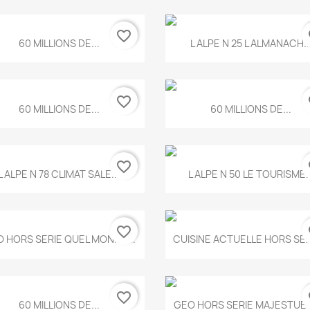
favorite_border
fa
Aperçu rapide
Aperçu rapide


60 MILLIONS DE...
L ALPE N 25 L ALMANACH..
favorite_border
fa
Aperçu rapide
Aperçu rapide


60 MILLIONS DE...
60 MILLIONS DE...
favorite_border
fa
Aperçu rapide
Aperçu rapide


L ALPE N 78 CLIMAT SALE...
L ALPE N 50 LE TOURISME..
favorite_border
fa
Aperçu rapide
Aperçu rapide


 HORS SERIE QUEL MONDE...
CUISINE ACTUELLE HORS SERI
favorite_border
fa
Aperçu rapide
Aperçu rapide


60 MILLIONS DE...
GEO HORS SERIE MAJESTUEU