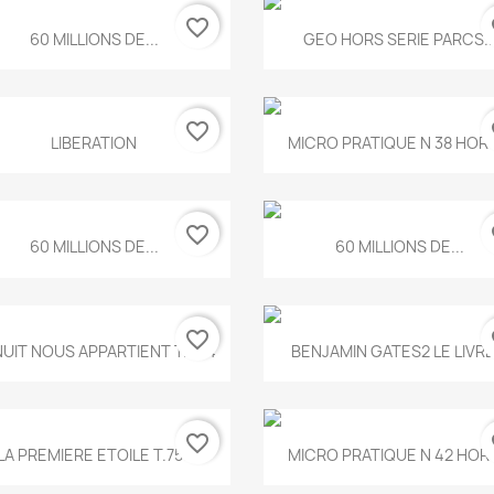
favorite_border
fa
Aperçu rapide
Aperçu rapide


60 MILLIONS DE...
GEO HORS SERIE PARCS..
favorite_border
fa
Aperçu rapide
Aperçu rapide


LIBERATION
MICRO PRATIQUE N 38 HORS
favorite_border
fa
Aperçu rapide
Aperçu rapide


60 MILLIONS DE...
60 MILLIONS DE...
favorite_border
fa
Aperçu rapide
Aperçu rapide


NUIT NOUS APPARTIENT T.634
BENJAMIN GATES2 LE LIVRE.
favorite_border
fa
Aperçu rapide
Aperçu rapide


LA PREMIERE ETOILE T.755
MICRO PRATIQUE N 42 HORS