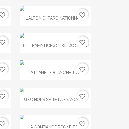
vorite_border
favorite_border
Aperçu rapide

.
L ALPE N 61 PARC NATIONNAL...
vorite_border
favorite_border
Aperçu rapide

TELERAMA HORS SERIE DOISNEAU
vorite_border
favorite_border
Aperçu rapide

.
LA PLANETE BLANCHE T.785
vorite_border
favorite_border
Aperçu rapide

E...
GEO HORS SERIE LA FRANCE A...
vorite_border
favorite_border
Aperçu rapide

X...
LA CONFIANCE REGNE T.778