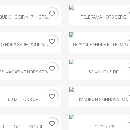
favorite_border
fa
Aperçu rapide
Aperçu rapide


QUE CHOISIR N 171 HORS...
TELERAMA HORS SERIE...
favorite_border
fa
Aperçu rapide
Aperçu rapide


O HORS SERIE POURQUOI...
LE SCAPHANDRE ET LE PAPI
favorite_border
fa
Aperçu rapide
Aperçu rapide


ES MAGAZINE HORS SERIE N...
60 MILLIONS DE...
favorite_border
fa
Aperçu rapide
Aperçu rapide


60 MILLIONS DE...
IMAGES N 27 INNOVATION..
favorite_border
fa
Aperçu rapide
Aperçu rapide


ETTE TOUT LE MONDE T.546
GEO N 309