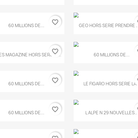
favorite_border
fa
Aperçu rapide
Aperçu rapide


60 MILLIONS DE...
GEO HORS SERIE PRENDRE LE
favorite_border
fa
Aperçu rapide
Aperçu rapide


ES MAGAZINE HORS SERIE N...
60 MILLIONS DE...
favorite_border
fa
Aperçu rapide
Aperçu rapide


60 MILLIONS DE...
LE FIGARO HORS SERIE LA..
favorite_border
fa
Aperçu rapide
Aperçu rapide


60 MILLIONS DE...
L ALPE N 29 NOUVELLES..