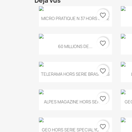
Déjà vus
favorite_border
Aperçu rapide

MICRO PRATIQUE N 37 HORS SERIE
favorite_border
Aperçu rapide

60 MILLIONS DE...
favorite_border
Aperçu rapide

TELERAMA HORS SERIE BRASSENS
favorite_border
Aperçu rapide

ALPES MAGAZINE HORS SERIE...
GEO
favorite_border
Aperçu rapide

GEO HORS SERIE SPECIAL YOGA...