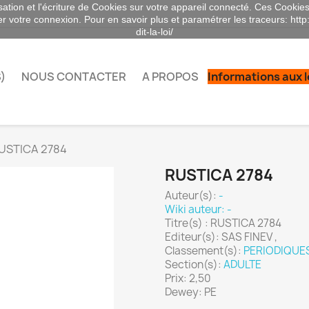
sation et l'écriture de Cookies sur votre appareil connecté. Ces Cookies 
ser votre connexion. Pour en savoir plus et paramétrer les traceurs: http
dit-la-loi/
)
NOUS CONTACTER
A PROPOS
Informations aux 
USTICA 2784
RUSTICA 2784
Auteur(s):
-
Wiki auteur: -
Titre(s) : RUSTICA 2784
Editeur(s): SAS FINEV ,
Classement(s):
PERIODIQUE
Section(s):
ADULTE
Prix: 2,50
Dewey: PE