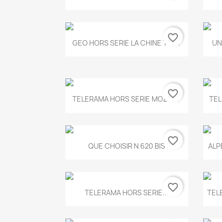
favorite_border
Aperçu rapide

GEO HORS SERIE LA CHINE T.497
UN
favorite_border
Aperçu rapide

TELERAMA HORS SERIE MOZART
TEL
favorite_border
Aperçu rapide

QUE CHOISIR N 620 BIS
ALP
favorite_border
Aperçu rapide

TELERAMA HORS SERIE...
TEL