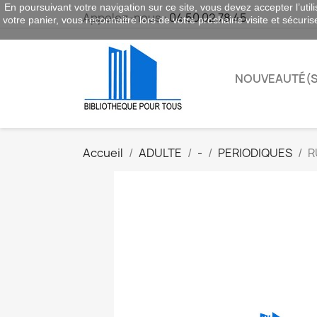
En poursuivant votre navigation sur ce site, vous devez accepter l’utili
Appelez-nous :
04 50 02 78 45
votre panier, vous reconnaitre lors de votre prochaine visite et sécuri
NOUVEAUTÉ(S
Accueil
ADULTE
-
PERIODIQUES
R