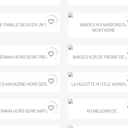
favorite_border
fa
Aperçu rapide
Aperçu rapide


E FAMILLE DEUX EN UN T.675
IMAGES N 9 MAISONS DE
MONTAGNE
favorite_border
fa
Aperçu rapide
Aperçu rapide


ERAMA HORS SERIE PREVERT
IMAGES N 25 DE PIERRE DE 
favorite_border
fa
Aperçu rapide
Aperçu rapide


ES MAGAZINE HORS SERIE N...
LA HULOTTE N 113 LE MONOCL
favorite_border
fa
Aperçu rapide
Aperçu rapide


ERAMA HORS SERIE MATISSE...
60 MILLIONS DE...