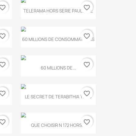
vorite_border
favorite_border
Aperçu rapide

.
TELERAMA HORS SERIE PAUL KLEE
vorite_border
favorite_border
Aperçu rapide

...
60 MILLIONS DE CONSOMMATEURS
vorite_border
favorite_border
Aperçu rapide

60 MILLIONS DE...
vorite_border
favorite_border
Aperçu rapide

..
LE SECRET DE TERABITHIA T.560
vorite_border
favorite_border
Aperçu rapide

...
QUE CHOISIR N 172 HORS...