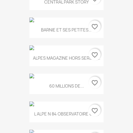
CENTRAL PARK STORY
favorite_border
BARNIE ET SES PETITES...
favorite_border
ALPES MAGAZINE HORS SERIE N...
favorite_border
60 MILLIONS DE...
favorite_border
L ALPE N 84 OBSERVATOIRE UN...