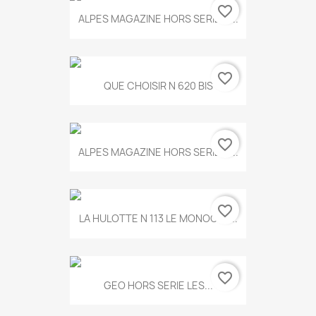
favorite_border
ALPES MAGAZINE HORS SERIE N...
favorite_border
QUE CHOISIR N 620 BIS
favorite_border
ALPES MAGAZINE HORS SERIE N...
favorite_border
LA HULOTTE N 113 LE MONOCLE...
favorite_border
GEO HORS SERIE LES...