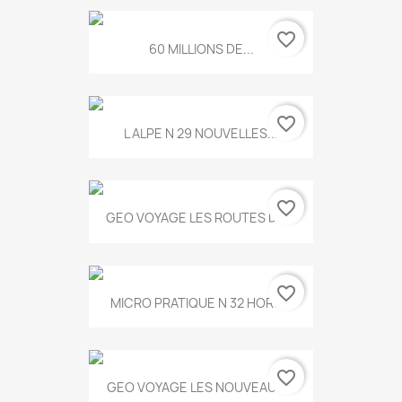
favorite_border
60 MILLIONS DE...
favorite_border
L ALPE N 29 NOUVELLES...
favorite_border
GEO VOYAGE LES ROUTES DE...
favorite_border
MICRO PRATIQUE N 32 HORS...
favorite_border
GEO VOYAGE LES NOUVEAUX...