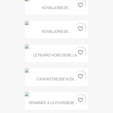
favorite_border
60 MILLIONS DE...
favorite_border
60 MILLIONS DE...
favorite_border
LE FIGARO HORS SERIE LA...
favorite_border
CA M INTERESSE N 29...
favorite_border
DEMANDE A LA POUSSIERE T.778