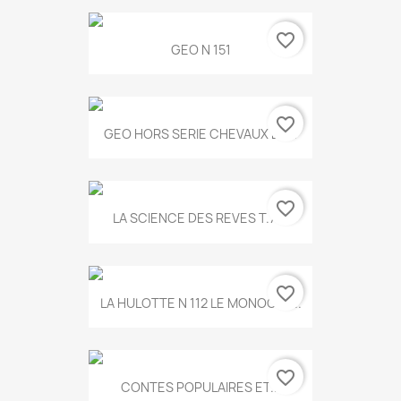
favorite_border
GEO N 151
favorite_border
GEO HORS SERIE CHEVAUX ET...
favorite_border
LA SCIENCE DES REVES T.787
favorite_border
LA HULOTTE N 112 LE MONOCLE...
favorite_border
CONTES POPULAIRES ET...