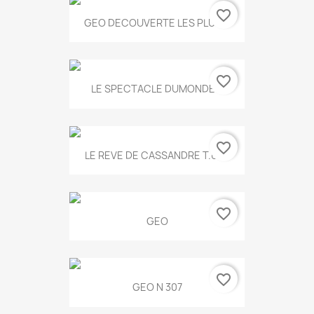
favorite_border
GEO DECOUVERTE LES PLUS...
favorite_border
LE SPECTACLE DUMONDE...
favorite_border
LE REVE DE CASSANDRE T.634
favorite_border
GEO
favorite_border
GEO N 307