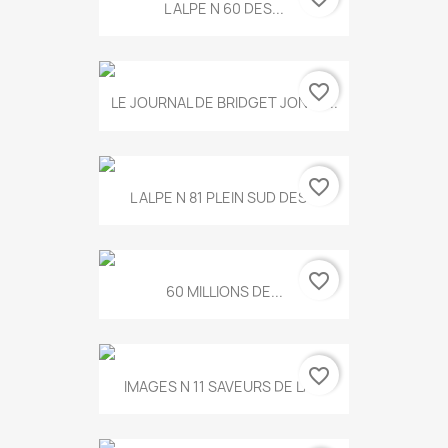
L ALPE N 60 DES...
favorite_border
LE JOURNAL DE BRIDGET JONES...
favorite_border
L ALPE N 81 PLEIN SUD DES...
favorite_border
60 MILLIONS DE...
favorite_border
IMAGES N 11 SAVEURS DE LA...