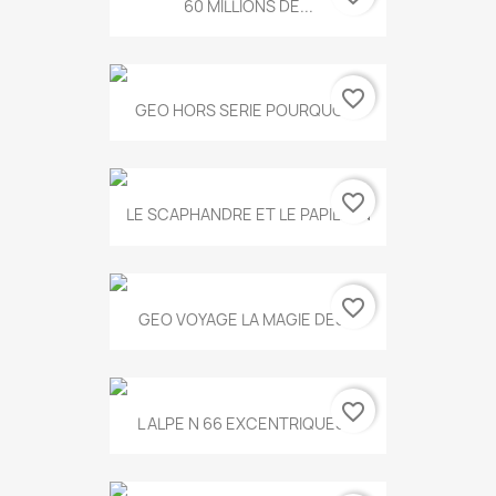
60 MILLIONS DE...
favorite_border
GEO HORS SERIE POURQUOI...
favorite_border
LE SCAPHANDRE ET LE PAPILLON
favorite_border
GEO VOYAGE LA MAGIE DES...
favorite_border
L ALPE N 66 EXCENTRIQUES...