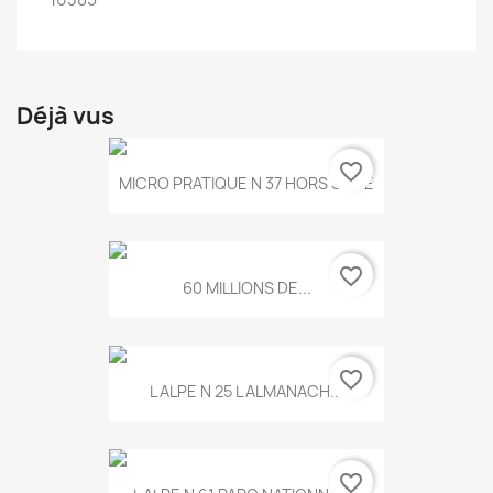
Déjà vus
favorite_border
MICRO PRATIQUE N 37 HORS SERIE
favorite_border
60 MILLIONS DE...
favorite_border
L ALPE N 25 L ALMANACH...
favorite_border