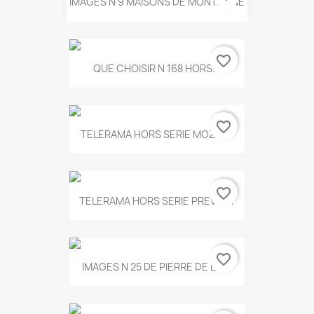
IMAGES N 9 MAISONS DE MONTAGNE
favorite_border
QUE CHOISIR N 168 HORS...
favorite_border
TELERAMA HORS SERIE MOZART
favorite_border
TELERAMA HORS SERIE PREVERT
favorite_border
IMAGES N 25 DE PIERRE DE BOIS