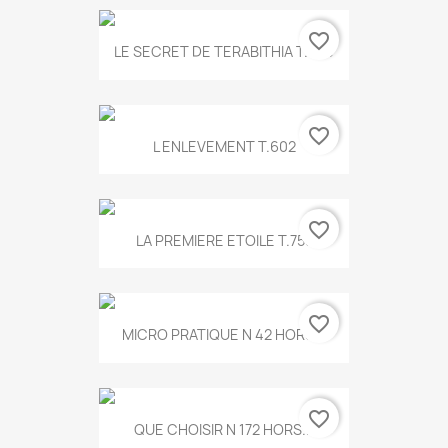
favorite_border
LE SECRET DE TERABITHIA T.560
favorite_border
L ENLEVEMENT T.602
favorite_border
LA PREMIERE ETOILE T.755
favorite_border
MICRO PRATIQUE N 42 HORS...
favorite_border
QUE CHOISIR N 172 HORS...