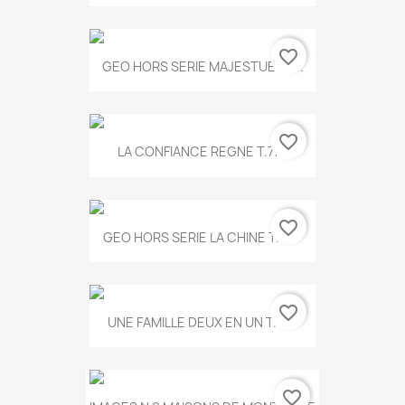
favorite_border
GEO HORS SERIE MAJESTUEUX...
favorite_border
LA CONFIANCE REGNE T.778
favorite_border
GEO HORS SERIE LA CHINE T.497
favorite_border
UNE FAMILLE DEUX EN UN T.675
favorite_border