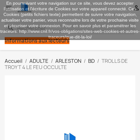
En poursuivant votre navigation sur ce site, vous devez accepter


l’utilisation et l'écriture de Cookies sur votre appareil connecté. Ces
Cookies (petits fichiers texte) permettent de suivre votre navigation,
actualiser votre panier, vous reconnaitre lors de votre prochaine visite
et sécuriser votre connexion. Pour en savoir plus et paramétrer les
search
traceurs: http://www.cnil.fr/vos-obligations/sites-web-cookies-et-autres-
traceurs/que-dit-la-loi/
Informations aux lecteurs
Accueil
ADULTE
ARLESTON
BD
TROLLS DE
TROY T 4 LE FEU OCCULTE