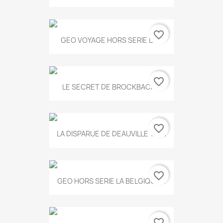
favorite_border
GEO VOYAGE HORS SERIE LA...
favorite_border
LE SECRET DE BROCKBACK...
favorite_border
LA DISPARUE DE DEAUVILLE T.551
favorite_border
GEO HORS SERIE LA BELGIQUE...
favorite_border