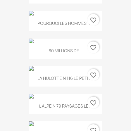
favorite_border
POURQUOI LES HOMMES N...
favorite_border
60 MILLIONS DE...
favorite_border
LA HULOTTE N 116 LE PETIT...
favorite_border
L ALPE N 79 PAYSAGES LE...
favorite_border