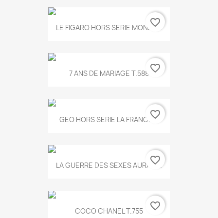
favorite_border
LE FIGARO HORS SERIE MONET...
favorite_border
7 ANS DE MARIAGE T.588
favorite_border
GEO HORS SERIE LA FRANCE...
favorite_border
LA GUERRE DES SEXES AURA T...
favorite_border
COCO CHANEL T.755