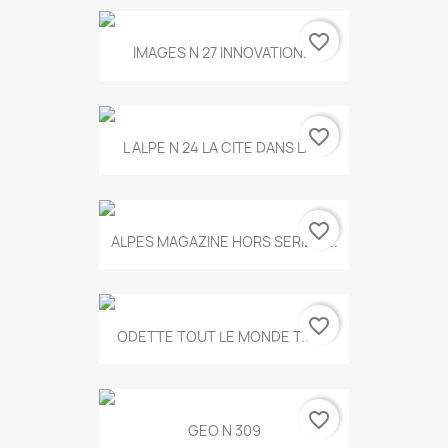
favorite_border
IMAGES N 27 INNOVATION...
favorite_border
L ALPE N 24 LA CITE DANS LA...
favorite_border
ALPES MAGAZINE HORS SERIE N...
favorite_border
ODETTE TOUT LE MONDE T.546
favorite_border
GEO N 309