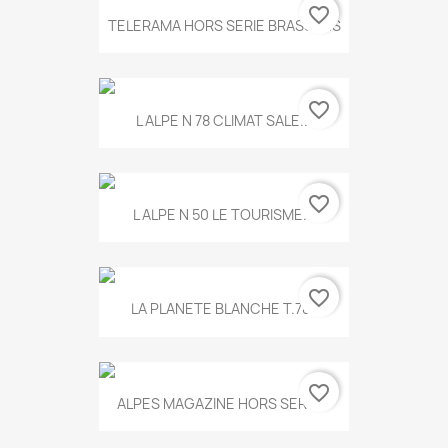
favorite_border
TELERAMA HORS SERIE BRASSENS
favorite_border
L ALPE N 78 CLIMAT SALE...
favorite_border
L ALPE N 50 LE TOURISME...
favorite_border
LA PLANETE BLANCHE T.785
favorite_border
ALPES MAGAZINE HORS SERIE...