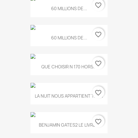
favorite_border
60 MILLIONS DE...
favorite_border
60 MILLIONS DE...
favorite_border
QUE CHOISIR N 170 HORS...
favorite_border
LA NUIT NOUS APPARTIENT T.634
favorite_border
BENJAMIN GATES2 LE LIVRE...