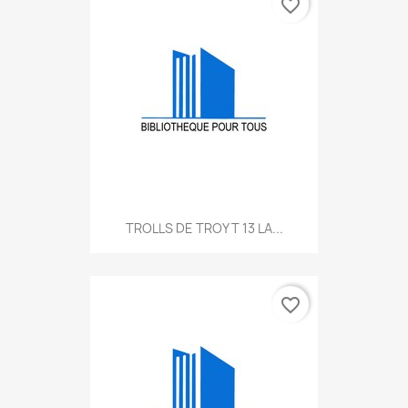
favorite_border
TROLLS DE TROY T 13 LA...
favorite_border