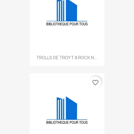
TROLLS DE TROY T 8 ROCK N...
favorite_border