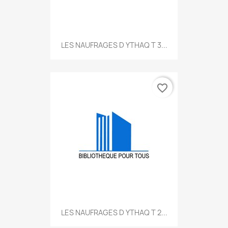
LES NAUFRAGES D YTHAQ T 3...
favorite_border
LES NAUFRAGES D YTHAQ T 2...