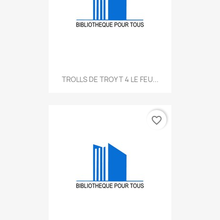
TROLLS DE TROY T 4 LE FEU...
favorite_border