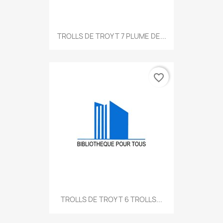
TROLLS DE TROY T 7 PLUME DE...
favorite_border
TROLLS DE TROY T 6 TROLLS...