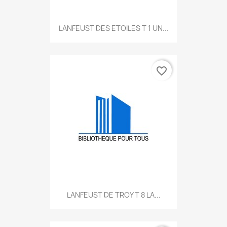
LANFEUST DES ETOILES T 1 UN...
favorite_border
LANFEUST DE TROY T 8 LA...