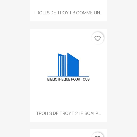
TROLLS DE TROY T 3 COMME UN...
favorite_border
TROLLS DE TROY T 2 LE SCALP...