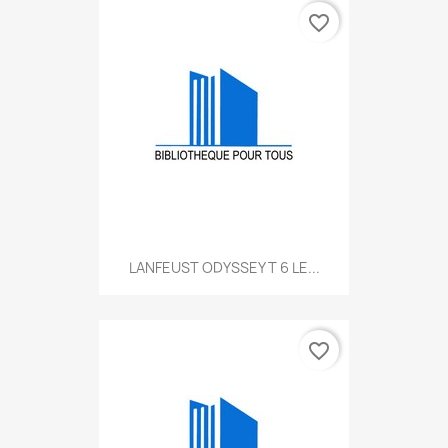
favorite_border
LANFEUST ODYSSEY T 6 LE...
favorite_border