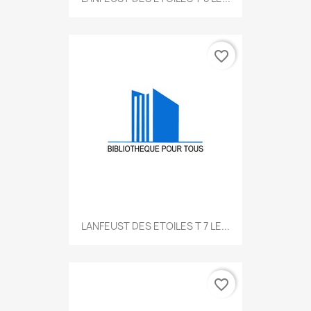
favorite_border
LANFEUST DES ETOILES T 7 LE...
favorite_border