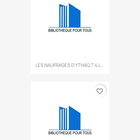
LES NAUFRAGES D YTHAQ T 4 L...
favorite_border