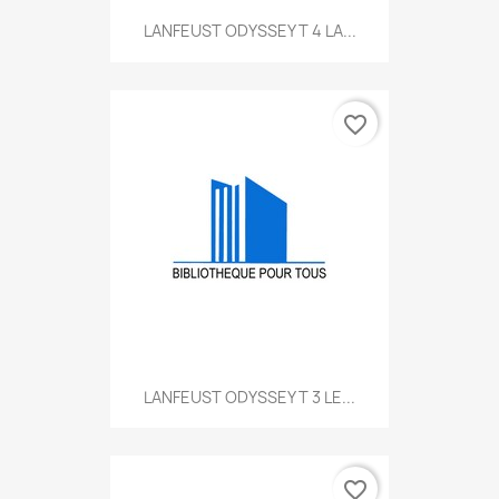
LANFEUST ODYSSEY T 4 LA...
favorite_border
LANFEUST ODYSSEY T 3 LE...
favorite_border