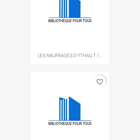
LES NAUFRAGES D YTHAQ T 1...
favorite_border