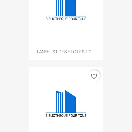
LANFEUST DES ETOILES T 2...
favorite_border