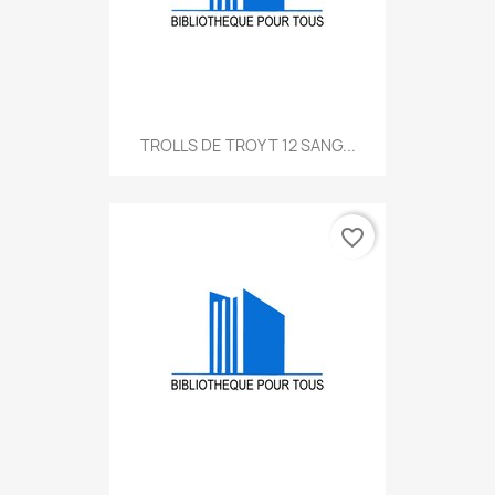
TROLLS DE TROY T 12 SANG...
favorite_border