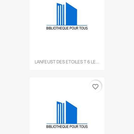
LANFEUST DES ETOILES T 6 LE...
favorite_border