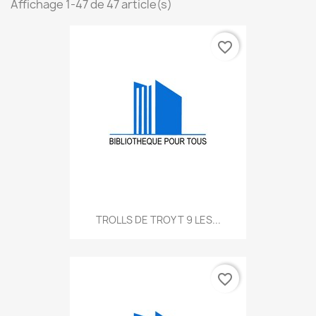
Affichage 1-47 de 47 article(s)
favorite_border
TROLLS DE TROY T 9 LES...
favorite_border