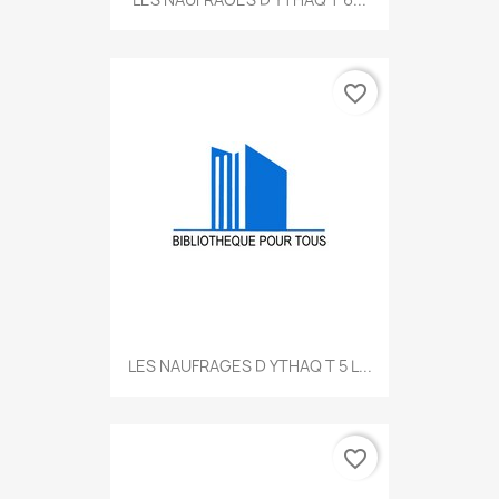
favorite_border
LES NAUFRAGES D YTHAQ T 5 L...
favorite_border