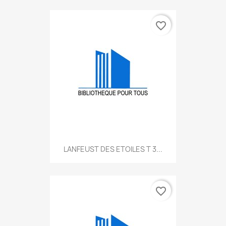
favorite_border
LANFEUST DES ETOILES T 3...
favorite_border