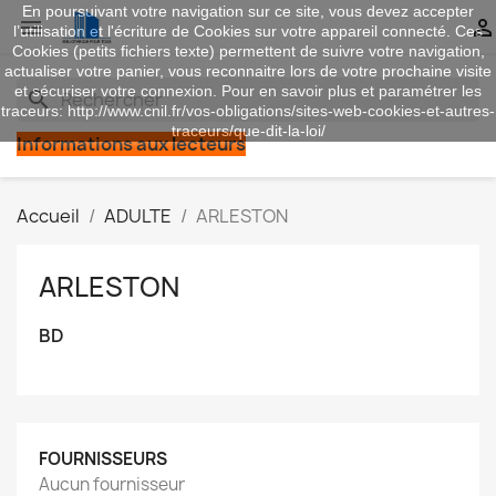
En poursuivant votre navigation sur ce site, vous devez accepter


l’utilisation et l'écriture de Cookies sur votre appareil connecté. Ces
Cookies (petits fichiers texte) permettent de suivre votre navigation,
actualiser votre panier, vous reconnaitre lors de votre prochaine visite
et sécuriser votre connexion. Pour en savoir plus et paramétrer les
search
traceurs: http://www.cnil.fr/vos-obligations/sites-web-cookies-et-autres-
traceurs/que-dit-la-loi/
Informations aux lecteurs
Accueil
ADULTE
ARLESTON
ARLESTON
BD
FOURNISSEURS
Aucun fournisseur