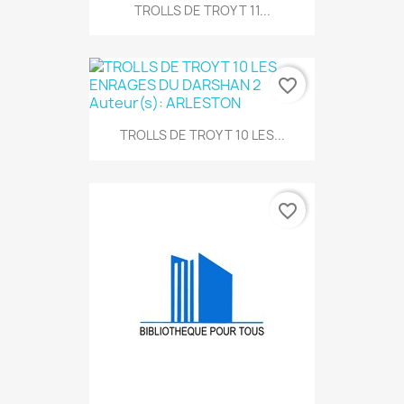
TROLLS DE TROY T 11...
favorite_border
TROLLS DE TROY T 10 LES...
favorite_border