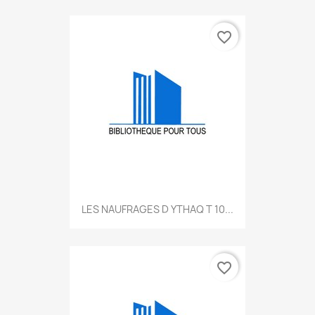
favorite_border
LES NAUFRAGES D YTHAQ T 10...
favorite_border