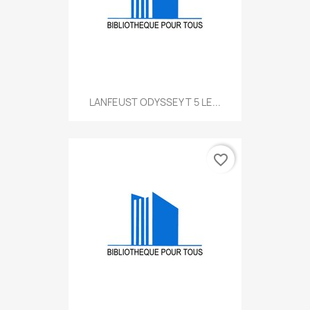
LANFEUST ODYSSEY T 5 LE...
favorite_border