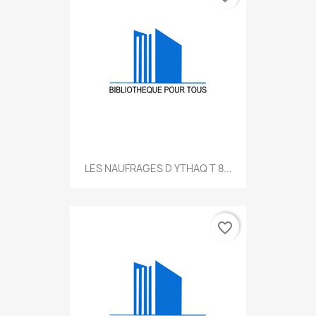
LES NAUFRAGES D YTHAQ T 8...
favorite_border