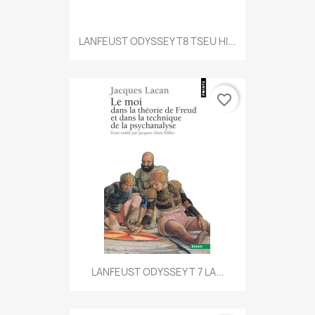
LANFEUST ODYSSEY T8 TSEU HI...
favorite_border
LANFEUST ODYSSEY T 7 LA...