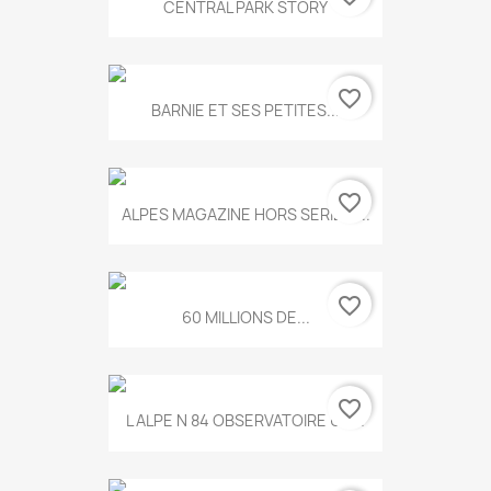
CENTRAL PARK STORY
favorite_border
BARNIE ET SES PETITES...
favorite_border
ALPES MAGAZINE HORS SERIE N...
favorite_border
60 MILLIONS DE...
favorite_border
L ALPE N 84 OBSERVATOIRE UN...