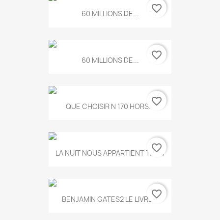
favorite_border
60 MILLIONS DE...
favorite_border
60 MILLIONS DE...
favorite_border
QUE CHOISIR N 170 HORS...
favorite_border
LA NUIT NOUS APPARTIENT T.634
favorite_border
BENJAMIN GATES2 LE LIVRE...