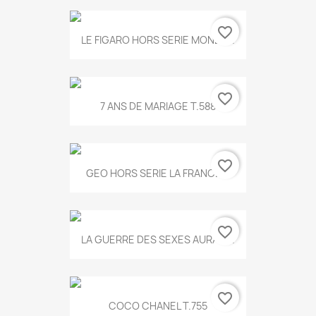
favorite_border
LE FIGARO HORS SERIE MONET...
favorite_border
7 ANS DE MARIAGE T.588
favorite_border
GEO HORS SERIE LA FRANCE...
favorite_border
LA GUERRE DES SEXES AURA T...
favorite_border
COCO CHANEL T.755