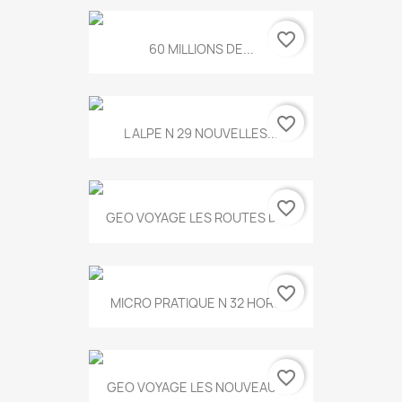
favorite_border
60 MILLIONS DE...
favorite_border
L ALPE N 29 NOUVELLES...
favorite_border
GEO VOYAGE LES ROUTES DE...
favorite_border
MICRO PRATIQUE N 32 HORS...
favorite_border
GEO VOYAGE LES NOUVEAUX...