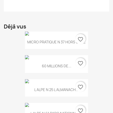
Déjà vus
favorite_border
MICRO PRATIQUE N 37 HORS SERIE
favorite_border
60 MILLIONS DE...
favorite_border
L ALPE N 25 L ALMANACH...
favorite_border