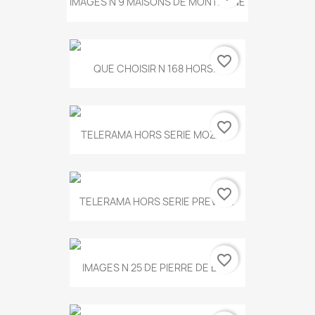
IMAGES N 9 MAISONS DE MONTAGNE
favorite_border
QUE CHOISIR N 168 HORS...
favorite_border
TELERAMA HORS SERIE MOZART
favorite_border
TELERAMA HORS SERIE PREVERT
favorite_border
IMAGES N 25 DE PIERRE DE BOIS