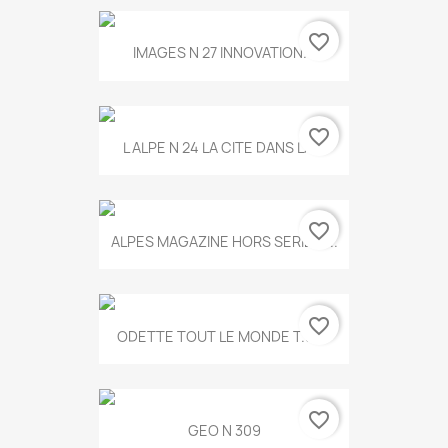
favorite_border
IMAGES N 27 INNOVATION...
favorite_border
L ALPE N 24 LA CITE DANS LA...
favorite_border
ALPES MAGAZINE HORS SERIE N...
favorite_border
ODETTE TOUT LE MONDE T.546
favorite_border
GEO N 309