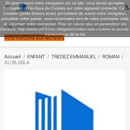
En poursuivant votre navigation sur ce site, vous devez accepter


l’utilisation et l'écriture de Cookies sur votre appareil connecté. Ces
Cookies (petits fichiers texte) permettent de suivre votre navigation,
actualiser votre panier, vous reconnaitre lors de votre prochaine visite
et sécuriser votre connexion. Pour en savoir plus et paramétrer les
search
traceurs: http://www.cnil.fr/vos-obligations/sites-web-cookies-et-autres-
traceurs/que-dit-la-loi/
Informations aux lecteurs
Accueil
ENFANT
TREDEZ EMMANUEL
ROMAN
ALI BLABLA