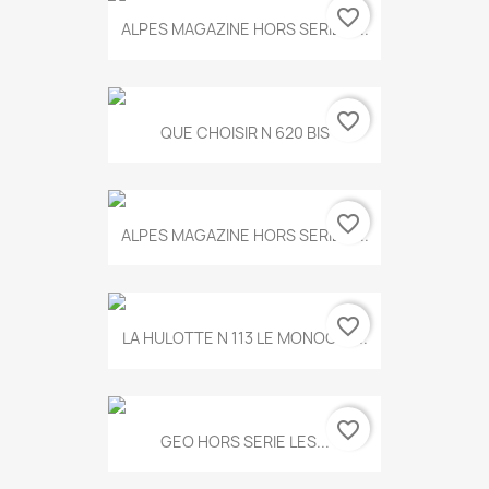
favorite_border
ALPES MAGAZINE HORS SERIE N...
favorite_border
QUE CHOISIR N 620 BIS
favorite_border
ALPES MAGAZINE HORS SERIE N...
favorite_border
LA HULOTTE N 113 LE MONOCLE...
favorite_border
GEO HORS SERIE LES...