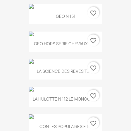
favorite_border
GEO N 151
favorite_border
GEO HORS SERIE CHEVAUX ET...
favorite_border
LA SCIENCE DES REVES T.787
favorite_border
LA HULOTTE N 112 LE MONOCLE...
favorite_border
CONTES POPULAIRES ET...