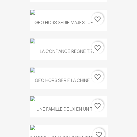
favorite_border
GEO HORS SERIE MAJESTUEUX...
favorite_border
LA CONFIANCE REGNE T.778
favorite_border
GEO HORS SERIE LA CHINE T.497
favorite_border
UNE FAMILLE DEUX EN UN T.675
favorite_border