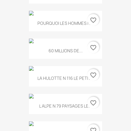
favorite_border
POURQUOI LES HOMMES N...
favorite_border
60 MILLIONS DE...
favorite_border
LA HULOTTE N 116 LE PETIT...
favorite_border
L ALPE N 79 PAYSAGES LE...
favorite_border