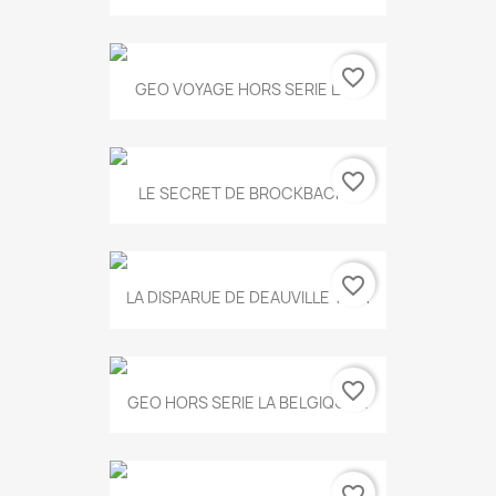
favorite_border
GEO VOYAGE HORS SERIE LA...
favorite_border
LE SECRET DE BROCKBACK...
favorite_border
LA DISPARUE DE DEAUVILLE T.551
favorite_border
GEO HORS SERIE LA BELGIQUE...
favorite_border