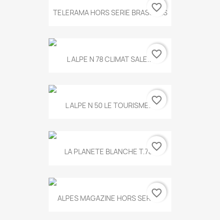
favorite_border
TELERAMA HORS SERIE BRASSENS
favorite_border
L ALPE N 78 CLIMAT SALE...
favorite_border
L ALPE N 50 LE TOURISME...
favorite_border
LA PLANETE BLANCHE T.785
favorite_border
ALPES MAGAZINE HORS SERIE...