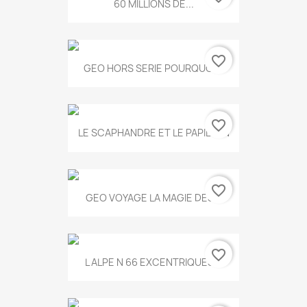
60 MILLIONS DE...
favorite_border
GEO HORS SERIE POURQUOI...
favorite_border
LE SCAPHANDRE ET LE PAPILLON
favorite_border
GEO VOYAGE LA MAGIE DES...
favorite_border
L ALPE N 66 EXCENTRIQUES...