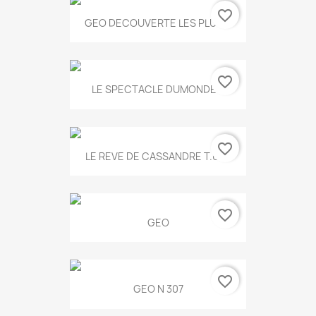
favorite_border
GEO DECOUVERTE LES PLUS...
favorite_border
LE SPECTACLE DUMONDE...
favorite_border
LE REVE DE CASSANDRE T.634
favorite_border
GEO
favorite_border
GEO N 307