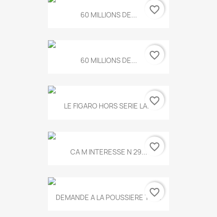
favorite_border
60 MILLIONS DE...
favorite_border
60 MILLIONS DE...
favorite_border
LE FIGARO HORS SERIE LA...
favorite_border
CA M INTERESSE N 29...
favorite_border
DEMANDE A LA POUSSIERE T.778