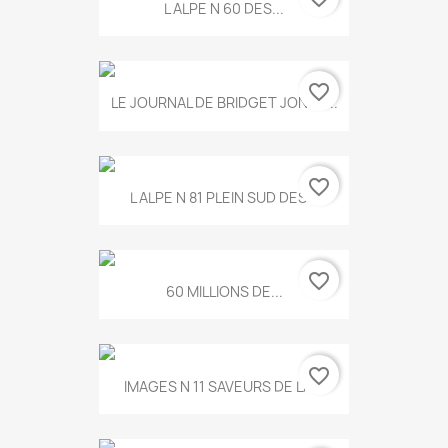
L ALPE N 60 DES...
favorite_border
LE JOURNAL DE BRIDGET JONES...
favorite_border
L ALPE N 81 PLEIN SUD DES...
favorite_border
60 MILLIONS DE...
favorite_border
IMAGES N 11 SAVEURS DE LA...