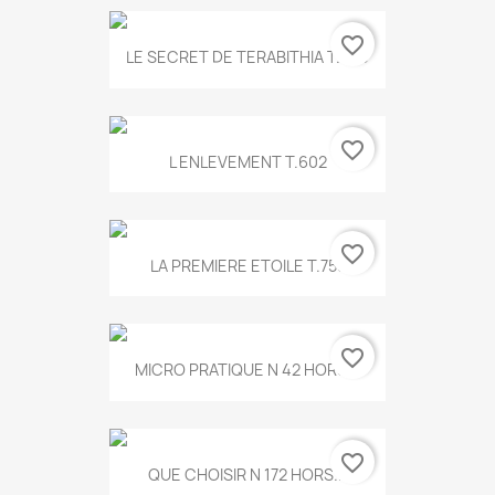
favorite_border
LE SECRET DE TERABITHIA T.560
favorite_border
L ENLEVEMENT T.602
favorite_border
LA PREMIERE ETOILE T.755
favorite_border
MICRO PRATIQUE N 42 HORS...
favorite_border
QUE CHOISIR N 172 HORS...