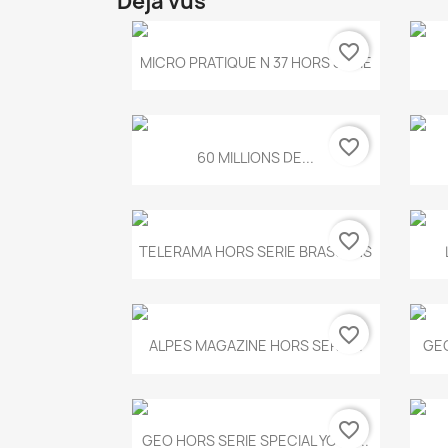
Déjà vus
favorite_border
Aperçu rapide

MICRO PRATIQUE N 37 HORS SERIE
favorite_border
Aperçu rapide

60 MILLIONS DE...
favorite_border
Aperçu rapide

TELERAMA HORS SERIE BRASSENS
favorite_border
Aperçu rapide

ALPES MAGAZINE HORS SERIE...
GEO
favorite_border
Aperçu rapide

GEO HORS SERIE SPECIAL YOGA...