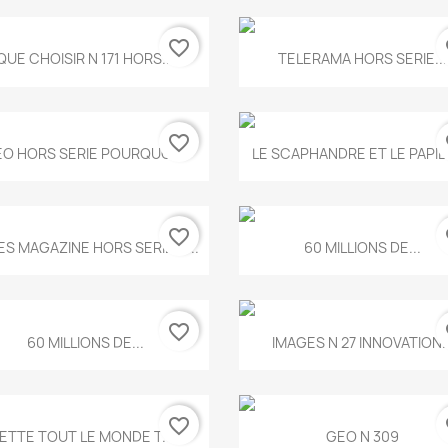
favorite_border
fa
Aperçu rapide
Aperçu rapide


QUE CHOISIR N 171 HORS...
TELERAMA HORS SERIE...
favorite_border
fa
Aperçu rapide
Aperçu rapide


O HORS SERIE POURQUOI...
LE SCAPHANDRE ET LE PAPI
favorite_border
fa
Aperçu rapide
Aperçu rapide


ES MAGAZINE HORS SERIE N...
60 MILLIONS DE...
favorite_border
fa
Aperçu rapide
Aperçu rapide


60 MILLIONS DE...
IMAGES N 27 INNOVATION..
favorite_border
fa
Aperçu rapide
Aperçu rapide


ETTE TOUT LE MONDE T.546
GEO N 309