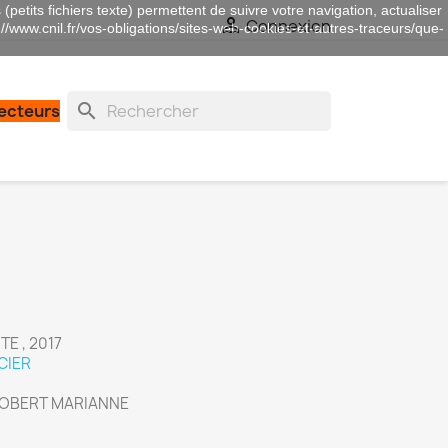
(petits fichiers texte) permettent de suivre votre navigation, actualiser

Connexion
://www.cnil.fr/vos-obligations/sites-web-cookies-et-autres-traceurs/que-
search
lecteurs
TE , 2017
CIER
AUROBERT MARIANNE