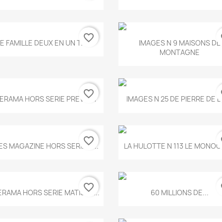
favorite_border
fa
Aperçu rapide
Aperçu rapide


E FAMILLE DEUX EN UN T.675
IMAGES N 9 MAISONS DE
MONTAGNE
favorite_border
fa
Aperçu rapide
Aperçu rapide


ERAMA HORS SERIE PREVERT
IMAGES N 25 DE PIERRE DE 
favorite_border
fa
Aperçu rapide
Aperçu rapide


ES MAGAZINE HORS SERIE N...
LA HULOTTE N 113 LE MONOCL
favorite_border
fa
Aperçu rapide
Aperçu rapide


ERAMA HORS SERIE MATISSE...
60 MILLIONS DE...