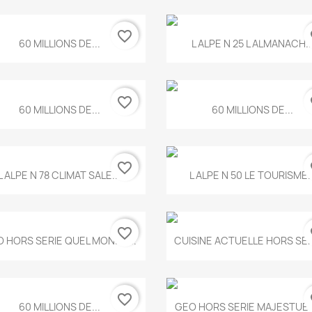
favorite_border
fa
Aperçu rapide
Aperçu rapide


60 MILLIONS DE...
L ALPE N 25 L ALMANACH..
favorite_border
fa
Aperçu rapide
Aperçu rapide


60 MILLIONS DE...
60 MILLIONS DE...
favorite_border
fa
Aperçu rapide
Aperçu rapide


L ALPE N 78 CLIMAT SALE...
L ALPE N 50 LE TOURISME..
favorite_border
fa
Aperçu rapide
Aperçu rapide


 HORS SERIE QUEL MONDE...
CUISINE ACTUELLE HORS SERI
favorite_border
fa
Aperçu rapide
Aperçu rapide


60 MILLIONS DE...
GEO HORS SERIE MAJESTUEU