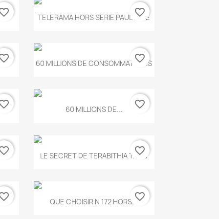
vorite_border
favorite_border
Aperçu rapide

.
TELERAMA HORS SERIE PAUL KLEE
vorite_border
favorite_border
Aperçu rapide

...
60 MILLIONS DE CONSOMMATEURS
vorite_border
favorite_border
Aperçu rapide

60 MILLIONS DE...
vorite_border
favorite_border
Aperçu rapide

..
LE SECRET DE TERABITHIA T.560
vorite_border
favorite_border
Aperçu rapide

...
QUE CHOISIR N 172 HORS...