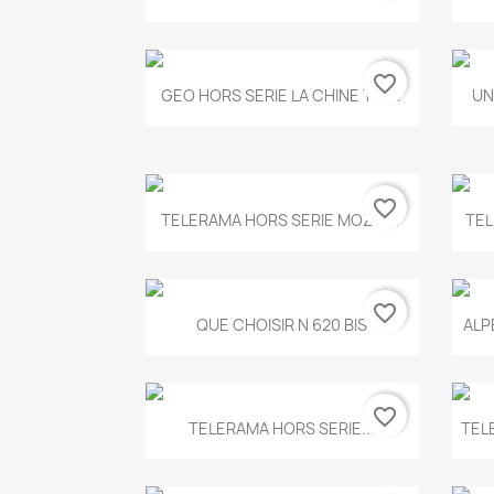
favorite_border
Aperçu rapide

GEO HORS SERIE LA CHINE T.497
UN
favorite_border
Aperçu rapide

TELERAMA HORS SERIE MOZART
TEL
favorite_border
Aperçu rapide

QUE CHOISIR N 620 BIS
ALP
favorite_border
Aperçu rapide

TELERAMA HORS SERIE...
TEL