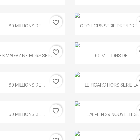
favorite_border
fa
Aperçu rapide
Aperçu rapide


60 MILLIONS DE...
GEO HORS SERIE PRENDRE LE
favorite_border
fa
Aperçu rapide
Aperçu rapide


ES MAGAZINE HORS SERIE N...
60 MILLIONS DE...
favorite_border
fa
Aperçu rapide
Aperçu rapide


60 MILLIONS DE...
LE FIGARO HORS SERIE LA..
favorite_border
fa
Aperçu rapide
Aperçu rapide


60 MILLIONS DE...
L ALPE N 29 NOUVELLES..