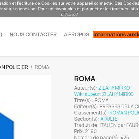
sation et l'écriture de Cookies sur votre appareil connecté. Ces Cookies 
ser votre connexion. Pour en savoir plus et paramétrer les traceurs: http
dit-la-loi/
)
NOUS CONTACTER
A PROPOS
Informations aux 
N POLICIER
ROMA
ROMA
Auteur(s):
ZILAHY MIRKO
Wiki auteur: ZILAHY MIRKO
Titre(s) : ROMA
Editeur(s): PRESSES DE LA CI
Classement(s):
ROMAN POLI
Section(s):
ADULTE
Traduit de: ITALIEN par F
Prix: 21,90
Nombre de page(s): 426