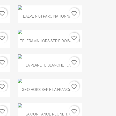
vorite_border
favorite_border
Aperçu rapide

.
L ALPE N 61 PARC NATIONNAL...
vorite_border
favorite_border
Aperçu rapide

TELERAMA HORS SERIE DOISNEAU
vorite_border
favorite_border
Aperçu rapide

.
LA PLANETE BLANCHE T.785
vorite_border
favorite_border
Aperçu rapide

E...
GEO HORS SERIE LA FRANCE A...
vorite_border
favorite_border
Aperçu rapide

X...
LA CONFIANCE REGNE T.778