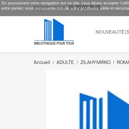
En poursuivant votre navigation sur ce site, vous devez accepter l’utili
Appelez-nous :
04 50 02 78 45
votre panier, vous reconnaitre lors de votre prochaine visite et sécuri
NOUVEAUTÉ(S
Accueil
ADULTE
ZILAHY MIRKO
ROMA