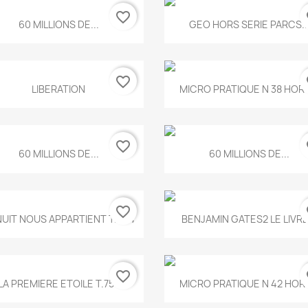
favorite_border
fa
Aperçu rapide
Aperçu rapide


60 MILLIONS DE...
GEO HORS SERIE PARCS..
favorite_border
fa
Aperçu rapide
Aperçu rapide


LIBERATION
MICRO PRATIQUE N 38 HORS
favorite_border
fa
Aperçu rapide
Aperçu rapide


60 MILLIONS DE...
60 MILLIONS DE...
favorite_border
fa
Aperçu rapide
Aperçu rapide


NUIT NOUS APPARTIENT T.634
BENJAMIN GATES2 LE LIVRE.
favorite_border
fa
Aperçu rapide
Aperçu rapide


LA PREMIERE ETOILE T.755
MICRO PRATIQUE N 42 HORS