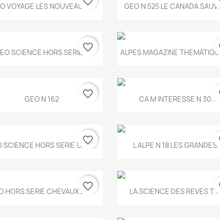
favorite_border
fa
Aperçu rapide
Aperçu rapide


O VOYAGE LES NOUVEAUX...
GEO N 525 LE CANADA SAUV
favorite_border
fa
Aperçu rapide
Aperçu rapide


EO SCIENCE HORS SERIE...
ALPES MAGAZINE THEMATIQUE
favorite_border
fa
Aperçu rapide
Aperçu rapide


GEO N 162
CA M INTERESSE N 30...
favorite_border
fa
Aperçu rapide
Aperçu rapide


 SCIENCE HORS SERIE UNE...
L ALPE N 18 LES GRANDES..
favorite_border
fa
Aperçu rapide
Aperçu rapide


O HORS SERIE CHEVAUX ET...
LA SCIENCE DES REVES T.7