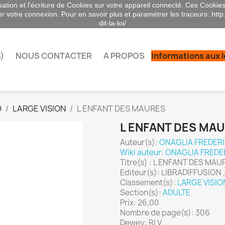
sation et l'écriture de Cookies sur votre appareil connecté. Ces Cookies 
ser votre connexion. Pour en savoir plus et paramétrer les traceurs: http
dit-la-loi/
)
NOUS CONTACTER
A PROPOS
Informations aux 
D
LARGE VISION
L ENFANT DES MAURES
L ENFANT DES MA
Auteur(s):
ONAGLIA FREDERI
Wiki auteur: ONAGLIA FREDE
Titre(s) : L ENFANT DES MAU
Editeur(s): LIBRADIFFUSION ,
Classement(s):
LARGE VISIO
Section(s):
ADULTE
Prix: 26,00
Nombre de page(s): 306
Dewey: RLV