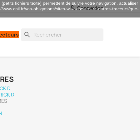
(petits fichiers texte) permettent de suivre votre navigation, actualiser

Connexion
://www.cnil.fr/vos-obligations/sites-web-cookies-et-autres-traceurs/que-
search
lecteurs
URES
CK D
RICK D
RES
N