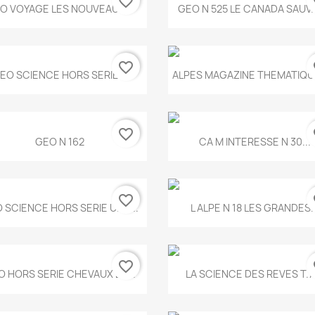
favorite_border
fa
Aperçu rapide
Aperçu rapide


O VOYAGE LES NOUVEAUX...
GEO N 525 LE CANADA SAUV
favorite_border
fa
Aperçu rapide
Aperçu rapide


EO SCIENCE HORS SERIE...
ALPES MAGAZINE THEMATIQUE
favorite_border
fa
Aperçu rapide
Aperçu rapide


GEO N 162
CA M INTERESSE N 30...
favorite_border
fa
Aperçu rapide
Aperçu rapide


 SCIENCE HORS SERIE UNE...
L ALPE N 18 LES GRANDES..
favorite_border
fa
Aperçu rapide
Aperçu rapide


O HORS SERIE CHEVAUX ET...
LA SCIENCE DES REVES T.7