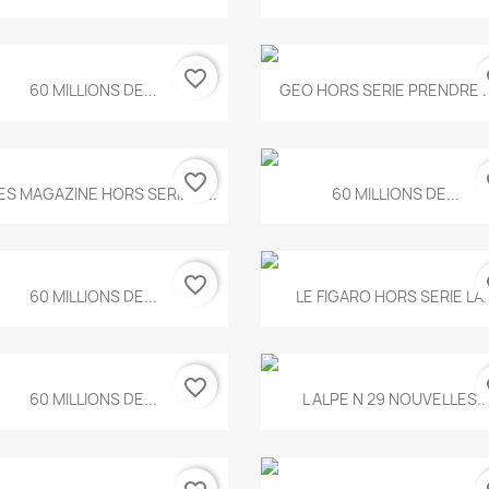
favorite_border
fa
Aperçu rapide
Aperçu rapide


60 MILLIONS DE...
GEO HORS SERIE PRENDRE LE
favorite_border
fa
Aperçu rapide
Aperçu rapide


ES MAGAZINE HORS SERIE N...
60 MILLIONS DE...
favorite_border
fa
Aperçu rapide
Aperçu rapide


60 MILLIONS DE...
LE FIGARO HORS SERIE LA..
favorite_border
fa
Aperçu rapide
Aperçu rapide


60 MILLIONS DE...
L ALPE N 29 NOUVELLES..