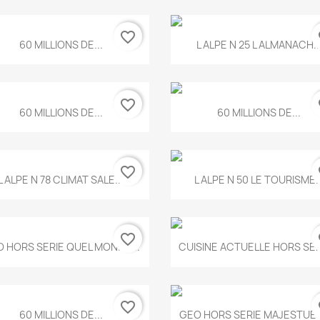
favorite_border
fa
Aperçu rapide
Aperçu rapide


60 MILLIONS DE...
L ALPE N 25 L ALMANACH..
favorite_border
fa
Aperçu rapide
Aperçu rapide


60 MILLIONS DE...
60 MILLIONS DE...
favorite_border
fa
Aperçu rapide
Aperçu rapide


L ALPE N 78 CLIMAT SALE...
L ALPE N 50 LE TOURISME..
favorite_border
fa
Aperçu rapide
Aperçu rapide


 HORS SERIE QUEL MONDE...
CUISINE ACTUELLE HORS SERI
favorite_border
fa
Aperçu rapide
Aperçu rapide


60 MILLIONS DE...
GEO HORS SERIE MAJESTUEU