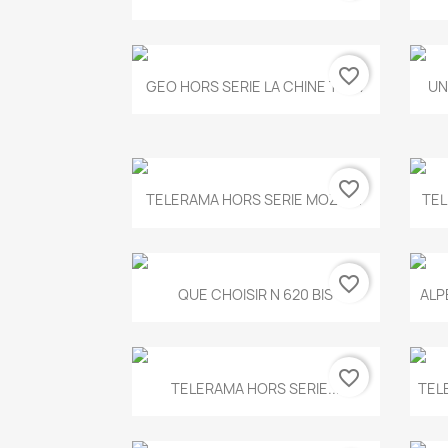
favorite_border
Aperçu rapide

GEO HORS SERIE LA CHINE T.497
UN
favorite_border
Aperçu rapide

TELERAMA HORS SERIE MOZART
TEL
favorite_border
Aperçu rapide

QUE CHOISIR N 620 BIS
ALP
favorite_border
Aperçu rapide

TELERAMA HORS SERIE...
TEL