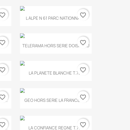
vorite_border
favorite_border
Aperçu rapide

.
L ALPE N 61 PARC NATIONNAL...
vorite_border
favorite_border
Aperçu rapide

TELERAMA HORS SERIE DOISNEAU
vorite_border
favorite_border
Aperçu rapide

.
LA PLANETE BLANCHE T.785
vorite_border
favorite_border
Aperçu rapide

E...
GEO HORS SERIE LA FRANCE A...
vorite_border
favorite_border
Aperçu rapide

X...
LA CONFIANCE REGNE T.778