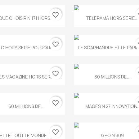
favorite_border
fa
Aperçu rapide
Aperçu rapide


QUE CHOISIR N 171 HORS...
TELERAMA HORS SERIE...
favorite_border
fa
Aperçu rapide
Aperçu rapide


O HORS SERIE POURQUOI...
LE SCAPHANDRE ET LE PAPI
favorite_border
fa
Aperçu rapide
Aperçu rapide


ES MAGAZINE HORS SERIE N...
60 MILLIONS DE...
favorite_border
fa
Aperçu rapide
Aperçu rapide


60 MILLIONS DE...
IMAGES N 27 INNOVATION..
favorite_border
fa
Aperçu rapide
Aperçu rapide


ETTE TOUT LE MONDE T.546
GEO N 309