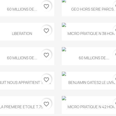
favorite_border
fa
Aperçu rapide
Aperçu rapide


60 MILLIONS DE...
GEO HORS SERIE PARCS..
favorite_border
fa
Aperçu rapide
Aperçu rapide


LIBERATION
MICRO PRATIQUE N 38 HORS
favorite_border
fa
Aperçu rapide
Aperçu rapide


60 MILLIONS DE...
60 MILLIONS DE...
favorite_border
fa
Aperçu rapide
Aperçu rapide


NUIT NOUS APPARTIENT T.634
BENJAMIN GATES2 LE LIVRE.
favorite_border
fa
Aperçu rapide
Aperçu rapide


LA PREMIERE ETOILE T.755
MICRO PRATIQUE N 42 HORS