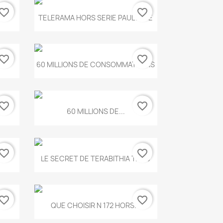
vorite_border
favorite_border
Aperçu rapide

.
TELERAMA HORS SERIE PAUL KLEE
vorite_border
favorite_border
Aperçu rapide

...
60 MILLIONS DE CONSOMMATEURS
vorite_border
favorite_border
Aperçu rapide

60 MILLIONS DE...
vorite_border
favorite_border
Aperçu rapide

..
LE SECRET DE TERABITHIA T.560
vorite_border
favorite_border
Aperçu rapide

...
QUE CHOISIR N 172 HORS...