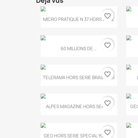
Déjà vus
favorite_border
Aperçu rapide

MICRO PRATIQUE N 37 HORS SERIE
favorite_border
Aperçu rapide

60 MILLIONS DE...
favorite_border
Aperçu rapide

TELERAMA HORS SERIE BRASSENS
favorite_border
Aperçu rapide

ALPES MAGAZINE HORS SERIE...
GEO
favorite_border
Aperçu rapide

GEO HORS SERIE SPECIAL YOGA...