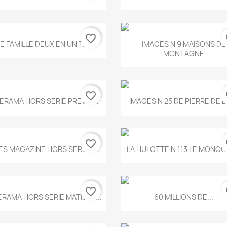
favorite_border
fa
Aperçu rapide
Aperçu rapide


E FAMILLE DEUX EN UN T.675
IMAGES N 9 MAISONS DE
MONTAGNE
favorite_border
fa
Aperçu rapide
Aperçu rapide


ERAMA HORS SERIE PREVERT
IMAGES N 25 DE PIERRE DE 
favorite_border
fa
Aperçu rapide
Aperçu rapide


ES MAGAZINE HORS SERIE N...
LA HULOTTE N 113 LE MONOCL
favorite_border
fa
Aperçu rapide
Aperçu rapide


ERAMA HORS SERIE MATISSE...
60 MILLIONS DE...