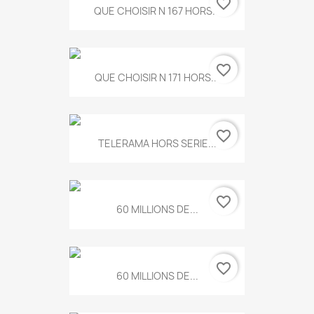
favorite_border
QUE CHOISIR N 167 HORS...
favorite_border
QUE CHOISIR N 171 HORS...
favorite_border
TELERAMA HORS SERIE...
favorite_border
60 MILLIONS DE...
favorite_border
60 MILLIONS DE...