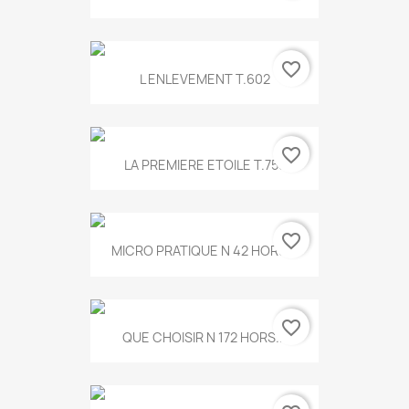
favorite_border
L ENLEVEMENT T.602
favorite_border
LA PREMIERE ETOILE T.755
favorite_border
MICRO PRATIQUE N 42 HORS...
favorite_border
QUE CHOISIR N 172 HORS...