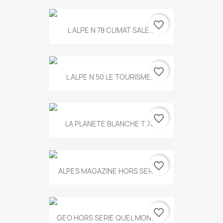
favorite_border
L ALPE N 78 CLIMAT SALE...
favorite_border
L ALPE N 50 LE TOURISME...
favorite_border
LA PLANETE BLANCHE T.785
favorite_border
ALPES MAGAZINE HORS SERIE...
favorite_border
GEO HORS SERIE QUEL MONDE...