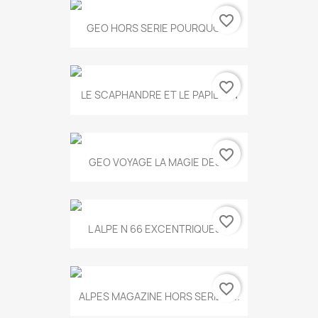
favorite_border
GEO HORS SERIE POURQUOI...
favorite_border
LE SCAPHANDRE ET LE PAPILLON
favorite_border
GEO VOYAGE LA MAGIE DES...
favorite_border
L ALPE N 66 EXCENTRIQUES...
favorite_border
ALPES MAGAZINE HORS SERIE N...