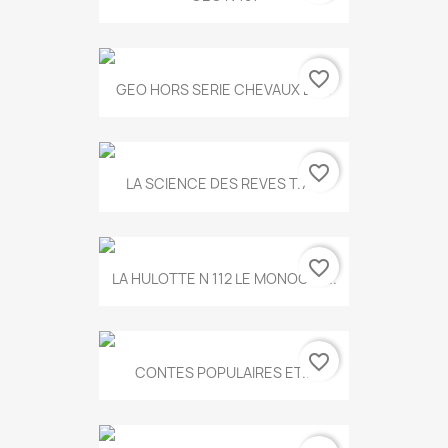
favorite_border
GEO HORS SERIE CHEVAUX ET...
favorite_border
LA SCIENCE DES REVES T.787
favorite_border
LA HULOTTE N 112 LE MONOCLE...
favorite_border
CONTES POPULAIRES ET...