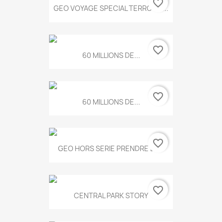
favorite_border
GEO VOYAGE SPECIAL TERROIRS...
favorite_border
60 MILLIONS DE...
favorite_border
60 MILLIONS DE...
favorite_border
GEO HORS SERIE PRENDRE LE...
favorite_border
CENTRAL PARK STORY