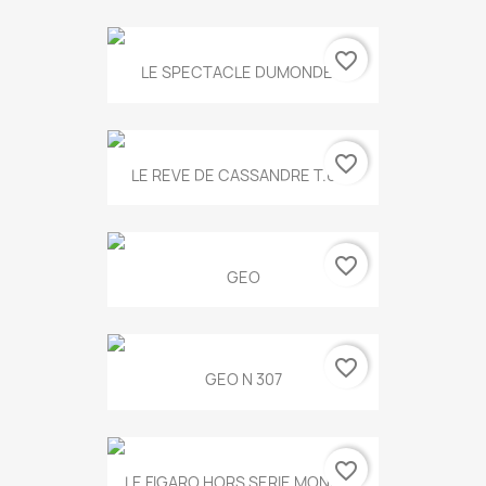
favorite_border
LE SPECTACLE DUMONDE...
favorite_border
LE REVE DE CASSANDRE T.634
favorite_border
GEO
favorite_border
GEO N 307
favorite_border
LE FIGARO HORS SERIE MONET...