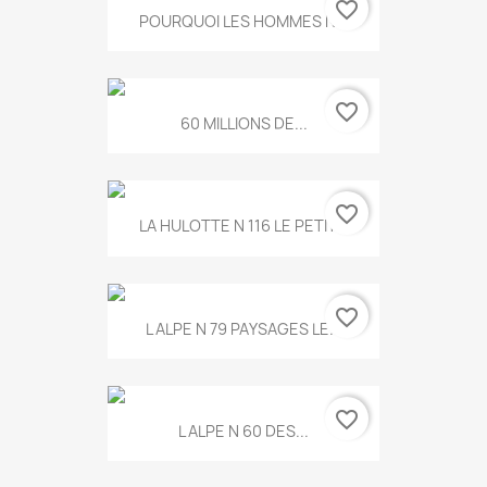
favorite_border
POURQUOI LES HOMMES N...
favorite_border
60 MILLIONS DE...
favorite_border
LA HULOTTE N 116 LE PETIT...
favorite_border
L ALPE N 79 PAYSAGES LE...
favorite_border
L ALPE N 60 DES...