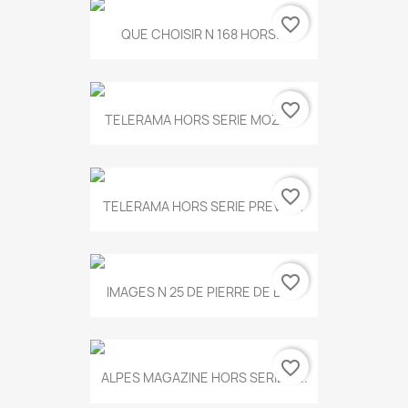
favorite_border
QUE CHOISIR N 168 HORS...
favorite_border
TELERAMA HORS SERIE MOZART
favorite_border
TELERAMA HORS SERIE PREVERT
favorite_border
IMAGES N 25 DE PIERRE DE BOIS
favorite_border
ALPES MAGAZINE HORS SERIE N...