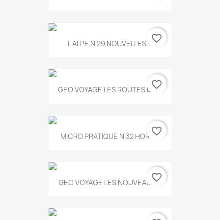
favorite_border
L ALPE N 29 NOUVELLES...
favorite_border
GEO VOYAGE LES ROUTES DE...
favorite_border
MICRO PRATIQUE N 32 HORS...
favorite_border
GEO VOYAGE LES NOUVEAUX...