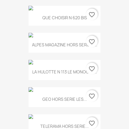
favorite_border
QUE CHOISIR N 620 BIS
favorite_border
ALPES MAGAZINE HORS SERIE N...
favorite_border
LA HULOTTE N 113 LE MONOCLE...
favorite_border
GEO HORS SERIE LES...
favorite_border
TELERAMA HORS SERIE...