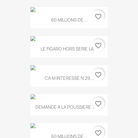
favorite_border
60 MILLIONS DE...
favorite_border
LE FIGARO HORS SERIE LA...
favorite_border
CA M INTERESSE N 29...
favorite_border
DEMANDE A LA POUSSIERE T.778
favorite_border
60 MILLIONS DE...