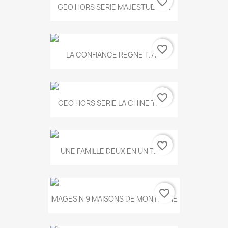
favorite_border
GEO HORS SERIE MAJESTUEUX...
favorite_border
LA CONFIANCE REGNE T.778
favorite_border
GEO HORS SERIE LA CHINE T.497
favorite_border
UNE FAMILLE DEUX EN UN T.675
favorite_border
IMAGES N 9 MAISONS DE MONTAGNE