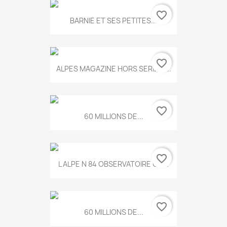
favorite_border
BARNIE ET SES PETITES...
favorite_border
ALPES MAGAZINE HORS SERIE N...
favorite_border
60 MILLIONS DE...
favorite_border
L ALPE N 84 OBSERVATOIRE UN...
favorite_border
60 MILLIONS DE...