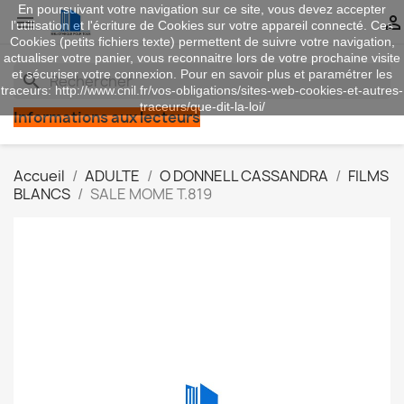
En poursuivant votre navigation sur ce site, vous devez accepter


l’utilisation et l'écriture de Cookies sur votre appareil connecté. Ces
Cookies (petits fichiers texte) permettent de suivre votre navigation,
actualiser votre panier, vous reconnaitre lors de votre prochaine visite
et sécuriser votre connexion. Pour en savoir plus et paramétrer les
search
traceurs: http://www.cnil.fr/vos-obligations/sites-web-cookies-et-autres-
traceurs/que-dit-la-loi/
Informations aux lecteurs
Accueil
ADULTE
O DONNELL CASSANDRA
FILMS
BLANCS
SALE MOME T.819