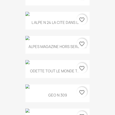
favorite_border
L ALPE N 24 LA CITE DANS LA...
favorite_border
ALPES MAGAZINE HORS SERIE N...
favorite_border
ODETTE TOUT LE MONDE T.546
favorite_border
GEO N 309