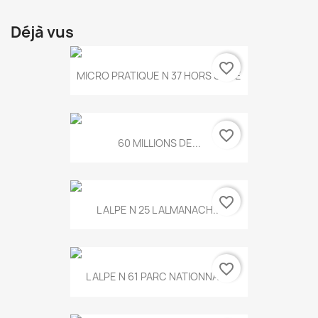
Déjà vus
favorite_border
MICRO PRATIQUE N 37 HORS SERIE
favorite_border
60 MILLIONS DE...
favorite_border
L ALPE N 25 L ALMANACH...
favorite_border
L ALPE N 61 PARC NATIONNAL...