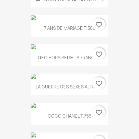
favorite_border
7 ANS DE MARIAGE T.588
favorite_border
GEO HORS SERIE LA FRANCE...
favorite_border
LA GUERRE DES SEXES AURA T...
favorite_border
COCO CHANEL T.755