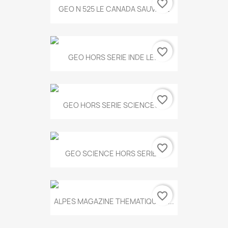
favorite_border
GEO N 525 LE CANADA SAUVAGE
favorite_border
GEO HORS SERIE INDE LE...
favorite_border
GEO HORS SERIE SCIENCES...
favorite_border
GEO SCIENCE HORS SERIE...
favorite_border
ALPES MAGAZINE THEMATIQUE N...