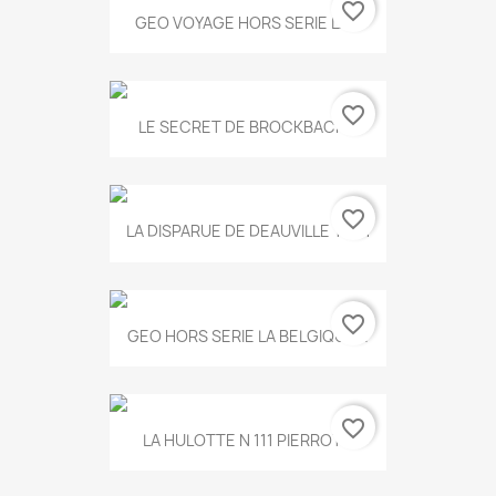
favorite_border
GEO VOYAGE HORS SERIE LA...
favorite_border
LE SECRET DE BROCKBACK...
favorite_border
LA DISPARUE DE DEAUVILLE T.551
favorite_border
GEO HORS SERIE LA BELGIQUE...
favorite_border
LA HULOTTE N 111 PIERROT...