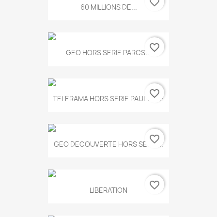
favorite_border
60 MILLIONS DE...
favorite_border
GEO HORS SERIE PARCS...
favorite_border
TELERAMA HORS SERIE PAUL KLEE
favorite_border
GEO DECOUVERTE HORS SERIE...
favorite_border
LIBERATION