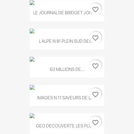
favorite_border
LE JOURNAL DE BRIDGET JONES...
favorite_border
L ALPE N 81 PLEIN SUD DES...
favorite_border
60 MILLIONS DE...
favorite_border
IMAGES N 11 SAVEURS DE LA...
favorite_border
GEO DECOUVERTE LES PLUS...