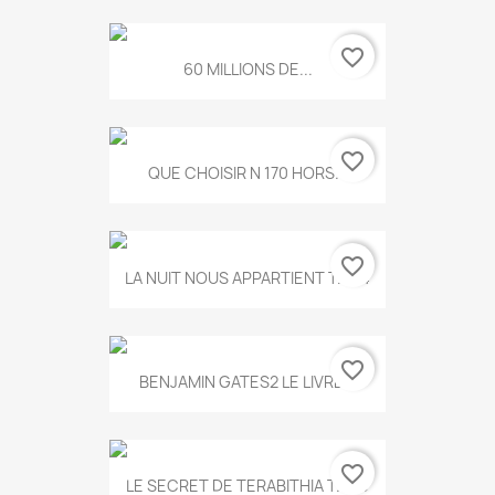
favorite_border
60 MILLIONS DE...
favorite_border
QUE CHOISIR N 170 HORS...
favorite_border
LA NUIT NOUS APPARTIENT T.634
favorite_border
BENJAMIN GATES2 LE LIVRE...
favorite_border
LE SECRET DE TERABITHIA T.560