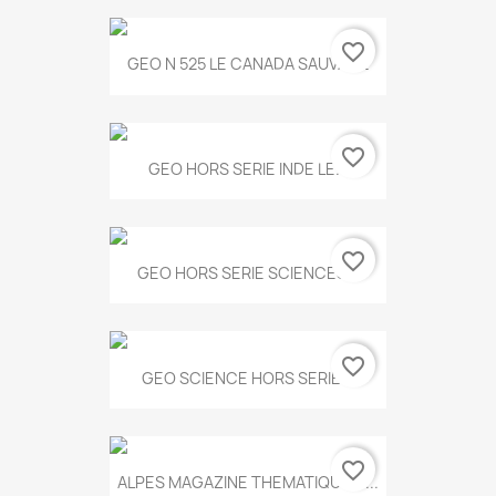
favorite_border
GEO N 525 LE CANADA SAUVAGE
favorite_border
GEO HORS SERIE INDE LE...
favorite_border
GEO HORS SERIE SCIENCES...
favorite_border
GEO SCIENCE HORS SERIE...
favorite_border
ALPES MAGAZINE THEMATIQUE N...