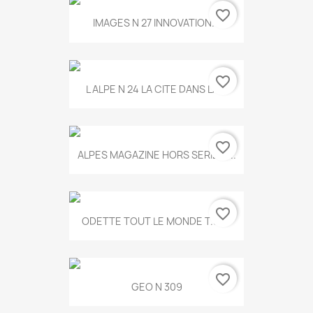
favorite_border
IMAGES N 27 INNOVATION...
favorite_border
L ALPE N 24 LA CITE DANS LA...
favorite_border
ALPES MAGAZINE HORS SERIE N...
favorite_border
ODETTE TOUT LE MONDE T.546
favorite_border
GEO N 309