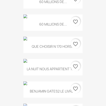
60 MILLIONS DE...
favorite_border
60 MILLIONS DE...
favorite_border
QUE CHOISIR N 170 HORS...
favorite_border
LA NUIT NOUS APPARTIENT T.634
favorite_border
BENJAMIN GATES2 LE LIVRE...