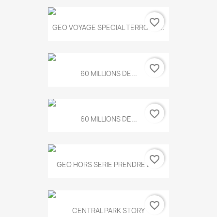
favorite_border
GEO VOYAGE SPECIAL TERROIRS...
favorite_border
60 MILLIONS DE...
favorite_border
60 MILLIONS DE...
favorite_border
GEO HORS SERIE PRENDRE LE...
favorite_border
CENTRAL PARK STORY