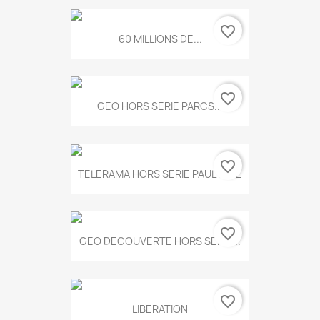
favorite_border
60 MILLIONS DE...
favorite_border
GEO HORS SERIE PARCS...
favorite_border
TELERAMA HORS SERIE PAUL KLEE
favorite_border
GEO DECOUVERTE HORS SERIE...
favorite_border
LIBERATION