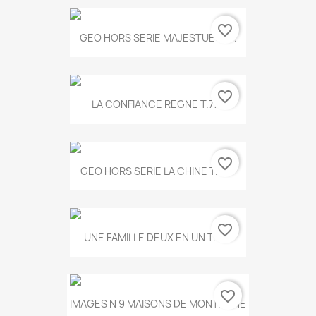
favorite_border
GEO HORS SERIE MAJESTUEUX...
favorite_border
LA CONFIANCE REGNE T.778
favorite_border
GEO HORS SERIE LA CHINE T.497
favorite_border
UNE FAMILLE DEUX EN UN T.675
favorite_border
IMAGES N 9 MAISONS DE MONTAGNE