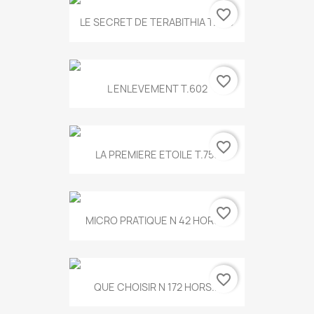
favorite_border
LE SECRET DE TERABITHIA T.560
favorite_border
L ENLEVEMENT T.602
favorite_border
LA PREMIERE ETOILE T.755
favorite_border
MICRO PRATIQUE N 42 HORS...
favorite_border
QUE CHOISIR N 172 HORS...