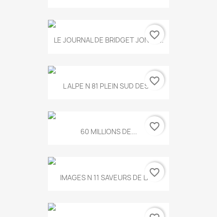
favorite_border
LE JOURNAL DE BRIDGET JONES...
favorite_border
L ALPE N 81 PLEIN SUD DES...
favorite_border
60 MILLIONS DE...
favorite_border
IMAGES N 11 SAVEURS DE LA...