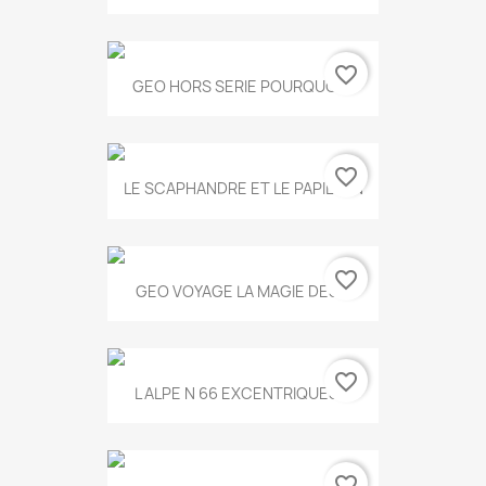
favorite_border
GEO HORS SERIE POURQUOI...
favorite_border
LE SCAPHANDRE ET LE PAPILLON
favorite_border
GEO VOYAGE LA MAGIE DES...
favorite_border
L ALPE N 66 EXCENTRIQUES...
favorite_border