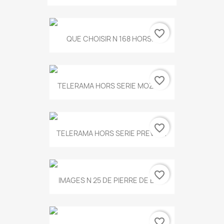
favorite_border
QUE CHOISIR N 168 HORS...
favorite_border
TELERAMA HORS SERIE MOZART
favorite_border
TELERAMA HORS SERIE PREVERT
favorite_border
IMAGES N 25 DE PIERRE DE BOIS
favorite_border