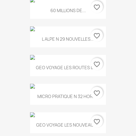
favorite_border
60 MILLIONS DE...
favorite_border
L ALPE N 29 NOUVELLES...
favorite_border
GEO VOYAGE LES ROUTES DE...
favorite_border
MICRO PRATIQUE N 32 HORS...
favorite_border
GEO VOYAGE LES NOUVEAUX...