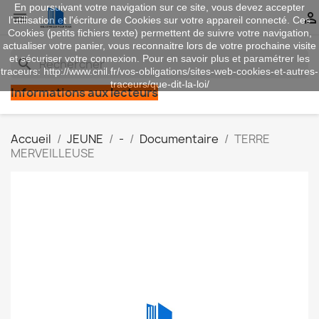
En poursuivant votre navigation sur ce site, vous devez accepter


l’utilisation et l'écriture de Cookies sur votre appareil connecté. Ces
Cookies (petits fichiers texte) permettent de suivre votre navigation,
actualiser votre panier, vous reconnaitre lors de votre prochaine visite
et sécuriser votre connexion. Pour en savoir plus et paramétrer les
search
traceurs: http://www.cnil.fr/vos-obligations/sites-web-cookies-et-autres-
traceurs/que-dit-la-loi/
Informations aux lecteurs
Accueil
JEUNE
-
Documentaire
TERRE
MERVEILLEUSE