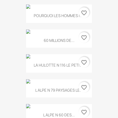
favorite_border
POURQUOI LES HOMMES N...
favorite_border
60 MILLIONS DE...
favorite_border
LA HULOTTE N 116 LE PETIT...
favorite_border
L ALPE N 79 PAYSAGES LE...
favorite_border
L ALPE N 60 DES...