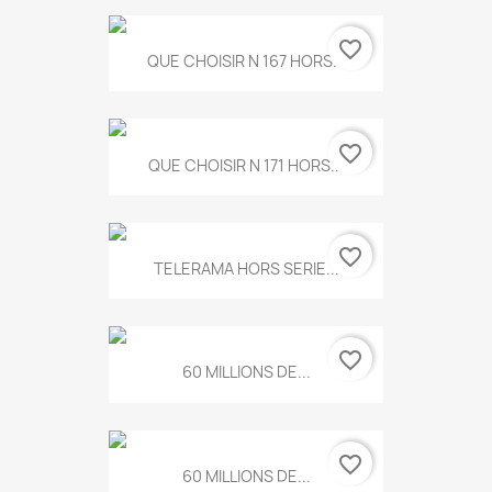
favorite_border
QUE CHOISIR N 167 HORS...
favorite_border
QUE CHOISIR N 171 HORS...
favorite_border
TELERAMA HORS SERIE...
favorite_border
60 MILLIONS DE...
favorite_border
60 MILLIONS DE...