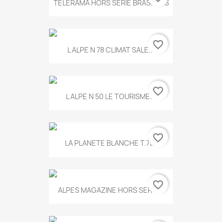
TELERAMA HORS SERIE BRASSENS
favorite_border
L ALPE N 78 CLIMAT SALE...
favorite_border
L ALPE N 50 LE TOURISME...
favorite_border
LA PLANETE BLANCHE T.785
favorite_border
ALPES MAGAZINE HORS SERIE...