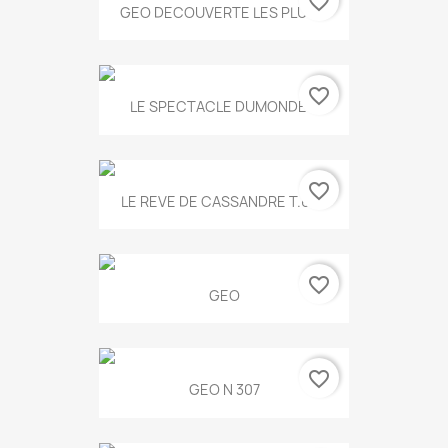
favorite_border
GEO DECOUVERTE LES PLUS...
favorite_border
LE SPECTACLE DUMONDE...
favorite_border
LE REVE DE CASSANDRE T.634
favorite_border
GEO
favorite_border
GEO N 307