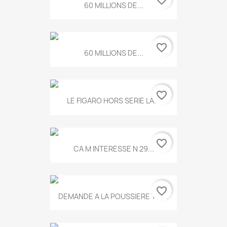
60 MILLIONS DE...
favorite_border
60 MILLIONS DE...
favorite_border
LE FIGARO HORS SERIE LA...
favorite_border
CA M INTERESSE N 29...
favorite_border
DEMANDE A LA POUSSIERE T.778