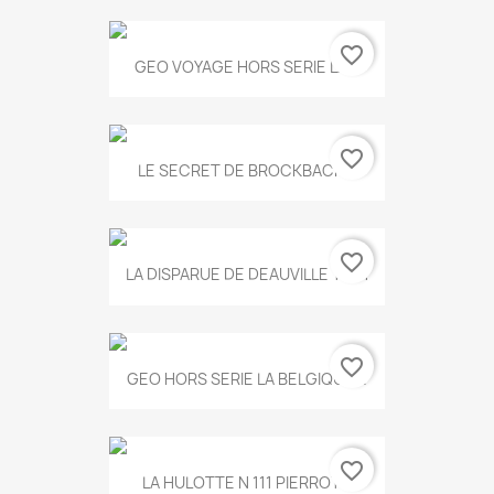
favorite_border
GEO VOYAGE HORS SERIE LA...
favorite_border
LE SECRET DE BROCKBACK...
favorite_border
LA DISPARUE DE DEAUVILLE T.551
favorite_border
GEO HORS SERIE LA BELGIQUE...
favorite_border
LA HULOTTE N 111 PIERROT...