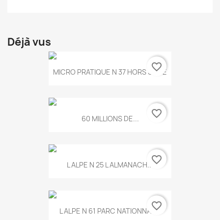
Déjà vus
favorite_border
MICRO PRATIQUE N 37 HORS SERIE
favorite_border
60 MILLIONS DE...
favorite_border
L ALPE N 25 L ALMANACH...
favorite_border
L ALPE N 61 PARC NATIONNAL...