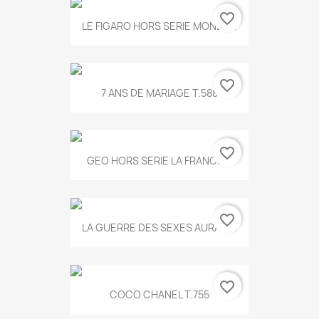
favorite_border
LE FIGARO HORS SERIE MONET...
favorite_border
7 ANS DE MARIAGE T.588
favorite_border
GEO HORS SERIE LA FRANCE...
favorite_border
LA GUERRE DES SEXES AURA T...
favorite_border
COCO CHANEL T.755