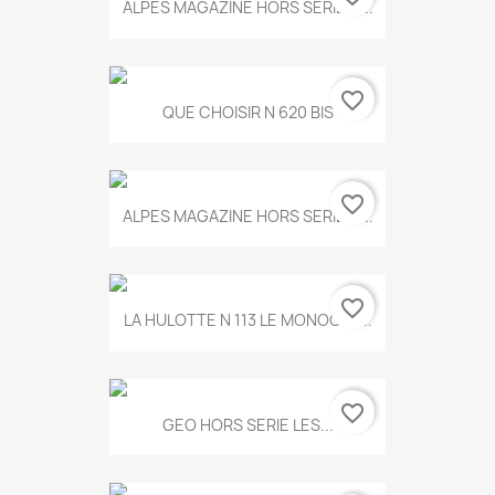
ALPES MAGAZINE HORS SERIE N...
favorite_border
QUE CHOISIR N 620 BIS
favorite_border
ALPES MAGAZINE HORS SERIE N...
favorite_border
LA HULOTTE N 113 LE MONOCLE...
favorite_border
GEO HORS SERIE LES...