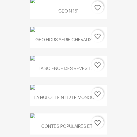
favorite_border
GEO N 151
favorite_border
GEO HORS SERIE CHEVAUX ET...
favorite_border
LA SCIENCE DES REVES T.787
favorite_border
LA HULOTTE N 112 LE MONOCLE...
favorite_border
CONTES POPULAIRES ET...