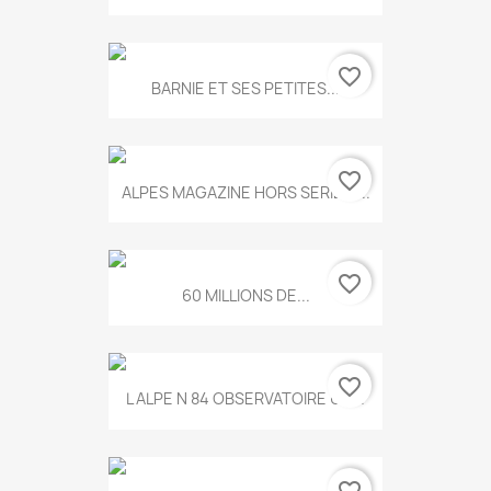
favorite_border
BARNIE ET SES PETITES...
favorite_border
ALPES MAGAZINE HORS SERIE N...
favorite_border
60 MILLIONS DE...
favorite_border
L ALPE N 84 OBSERVATOIRE UN...
favorite_border