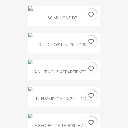
favorite_border
60 MILLIONS DE...
favorite_border
QUE CHOISIR N 170 HORS...
favorite_border
LA NUIT NOUS APPARTIENT T.634
favorite_border
BENJAMIN GATES2 LE LIVRE...
favorite_border
LE SECRET DE TERABITHIA T.560