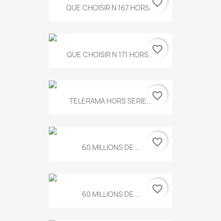
favorite_border
QUE CHOISIR N 167 HORS...
favorite_border
QUE CHOISIR N 171 HORS...
favorite_border
TELERAMA HORS SERIE...
favorite_border
60 MILLIONS DE...
favorite_border
60 MILLIONS DE...