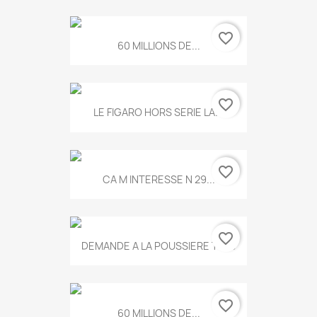
favorite_border
60 MILLIONS DE...
favorite_border
LE FIGARO HORS SERIE LA...
favorite_border
CA M INTERESSE N 29...
favorite_border
DEMANDE A LA POUSSIERE T.778
favorite_border
60 MILLIONS DE...