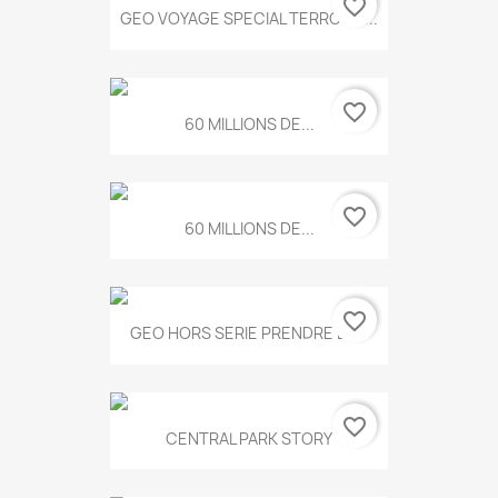
favorite_border
GEO VOYAGE SPECIAL TERROIRS...
favorite_border
60 MILLIONS DE...
favorite_border
60 MILLIONS DE...
favorite_border
GEO HORS SERIE PRENDRE LE...
favorite_border
CENTRAL PARK STORY