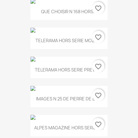
favorite_border
QUE CHOISIR N 168 HORS...
favorite_border
TELERAMA HORS SERIE MOZART
favorite_border
TELERAMA HORS SERIE PREVERT
favorite_border
IMAGES N 25 DE PIERRE DE BOIS
favorite_border
ALPES MAGAZINE HORS SERIE N...