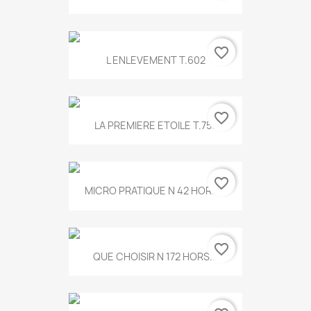
favorite_border
L ENLEVEMENT T.602
favorite_border
LA PREMIERE ETOILE T.755
favorite_border
MICRO PRATIQUE N 42 HORS...
favorite_border
QUE CHOISIR N 172 HORS...