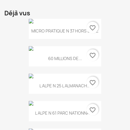
Déjà vus
favorite_border
MICRO PRATIQUE N 37 HORS SERIE
favorite_border
60 MILLIONS DE...
favorite_border
L ALPE N 25 L ALMANACH...
favorite_border
L ALPE N 61 PARC NATIONNAL...