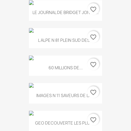
favorite_border
LE JOURNAL DE BRIDGET JONES...
favorite_border
L ALPE N 81 PLEIN SUD DES...
favorite_border
60 MILLIONS DE...
favorite_border
IMAGES N 11 SAVEURS DE LA...
favorite_border
GEO DECOUVERTE LES PLUS...