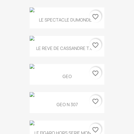
favorite_border
LE SPECTACLE DUMONDE...
favorite_border
LE REVE DE CASSANDRE T.634
favorite_border
GEO
favorite_border
GEO N 307
favorite_border
LE FIGARO HORS SERIE MONET...