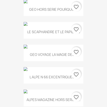
favorite_border
GEO HORS SERIE POURQUOI...
favorite_border
LE SCAPHANDRE ET LE PAPILLON
favorite_border
GEO VOYAGE LA MAGIE DES...
favorite_border
L ALPE N 66 EXCENTRIQUES...
favorite_border
ALPES MAGAZINE HORS SERIE N...