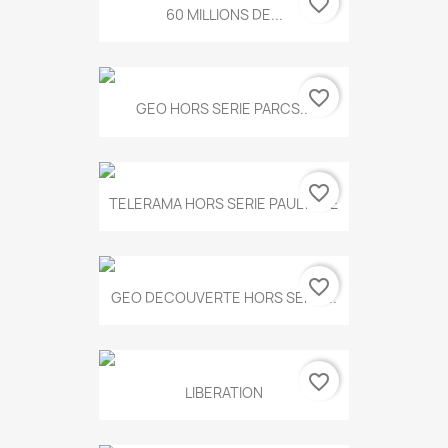
favorite_border
60 MILLIONS DE...
favorite_border
GEO HORS SERIE PARCS...
favorite_border
TELERAMA HORS SERIE PAUL KLEE
favorite_border
GEO DECOUVERTE HORS SERIE...
favorite_border
LIBERATION