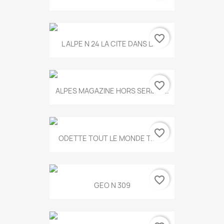
favorite_border
L ALPE N 24 LA CITE DANS LA...
favorite_border
ALPES MAGAZINE HORS SERIE N...
favorite_border
ODETTE TOUT LE MONDE T.546
favorite_border
GEO N 309