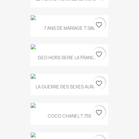
favorite_border
7 ANS DE MARIAGE T.588
favorite_border
GEO HORS SERIE LA FRANCE...
favorite_border
LA GUERRE DES SEXES AURA T...
favorite_border
COCO CHANEL T.755