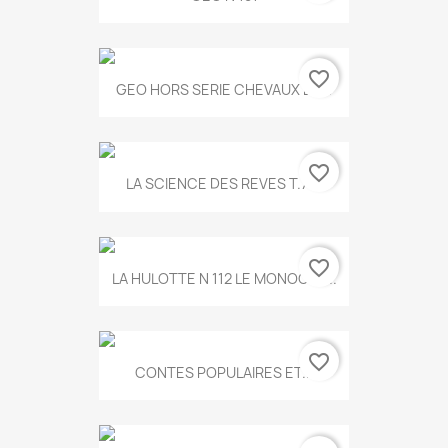
favorite_border
GEO HORS SERIE CHEVAUX ET...
favorite_border
LA SCIENCE DES REVES T.787
favorite_border
LA HULOTTE N 112 LE MONOCLE...
favorite_border
CONTES POPULAIRES ET...