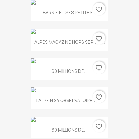
favorite_border
BARNIE ET SES PETITES...
favorite_border
ALPES MAGAZINE HORS SERIE N...
favorite_border
60 MILLIONS DE...
favorite_border
L ALPE N 84 OBSERVATOIRE UN...
favorite_border
60 MILLIONS DE...