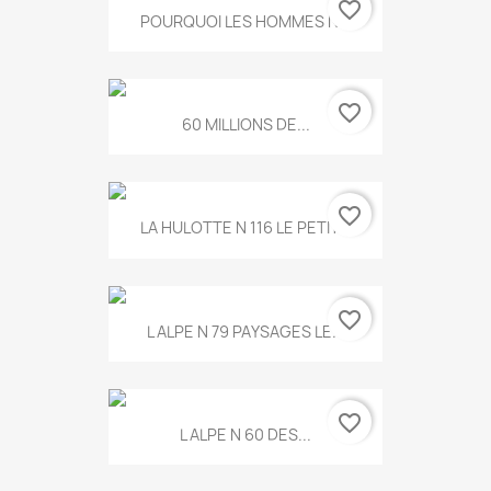
favorite_border
POURQUOI LES HOMMES N...
favorite_border
60 MILLIONS DE...
favorite_border
LA HULOTTE N 116 LE PETIT...
favorite_border
L ALPE N 79 PAYSAGES LE...
favorite_border
L ALPE N 60 DES...