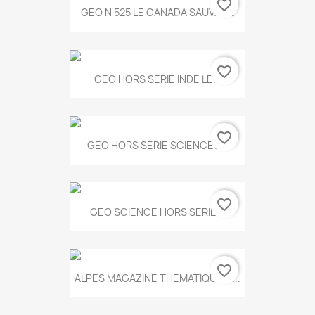
favorite_border
GEO N 525 LE CANADA SAUVAGE
favorite_border
GEO HORS SERIE INDE LE...
favorite_border
GEO HORS SERIE SCIENCES...
favorite_border
GEO SCIENCE HORS SERIE...
favorite_border
ALPES MAGAZINE THEMATIQUE N...