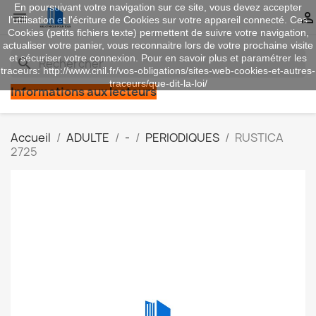
En poursuivant votre navigation sur ce site, vous devez accepter


l’utilisation et l'écriture de Cookies sur votre appareil connecté. Ces
Cookies (petits fichiers texte) permettent de suivre votre navigation,
actualiser votre panier, vous reconnaitre lors de votre prochaine visite
et sécuriser votre connexion. Pour en savoir plus et paramétrer les
search
traceurs: http://www.cnil.fr/vos-obligations/sites-web-cookies-et-autres-
traceurs/que-dit-la-loi/
Informations aux lecteurs
Accueil
ADULTE
-
PERIODIQUES
RUSTICA
2725