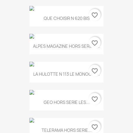
favorite_border
QUE CHOISIR N 620 BIS
favorite_border
ALPES MAGAZINE HORS SERIE N...
favorite_border
LA HULOTTE N 113 LE MONOCLE...
favorite_border
GEO HORS SERIE LES...
favorite_border
TELERAMA HORS SERIE...