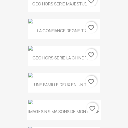
favorite_border
GEO HORS SERIE MAJESTUEUX...
favorite_border
LA CONFIANCE REGNE T.778
favorite_border
GEO HORS SERIE LA CHINE T.497
favorite_border
UNE FAMILLE DEUX EN UN T.675
favorite_border
IMAGES N 9 MAISONS DE MONTAGNE