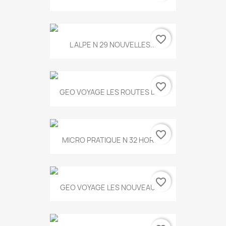
favorite_border
L ALPE N 29 NOUVELLES...
favorite_border
GEO VOYAGE LES ROUTES DE...
favorite_border
MICRO PRATIQUE N 32 HORS...
favorite_border
GEO VOYAGE LES NOUVEAUX...