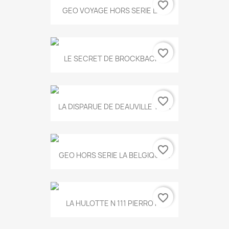
favorite_border
GEO VOYAGE HORS SERIE LA...
favorite_border
LE SECRET DE BROCKBACK...
favorite_border
LA DISPARUE DE DEAUVILLE T.551
favorite_border
GEO HORS SERIE LA BELGIQUE...
favorite_border
LA HULOTTE N 111 PIERROT...