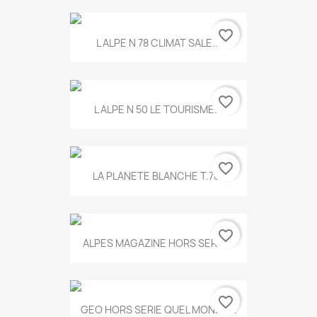
favorite_border
L ALPE N 78 CLIMAT SALE...
favorite_border
L ALPE N 50 LE TOURISME...
favorite_border
LA PLANETE BLANCHE T.785
favorite_border
ALPES MAGAZINE HORS SERIE...
favorite_border
GEO HORS SERIE QUEL MONDE...