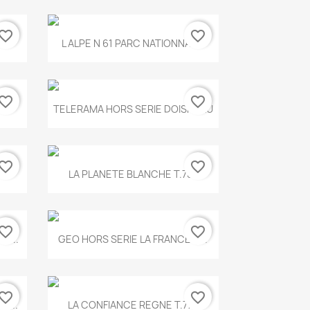
vorite_border
favorite_border
Aperçu rapide

.
L ALPE N 61 PARC NATIONNAL...
vorite_border
favorite_border
Aperçu rapide

TELERAMA HORS SERIE DOISNEAU
vorite_border
favorite_border
Aperçu rapide

.
LA PLANETE BLANCHE T.785
vorite_border
favorite_border
Aperçu rapide

E...
GEO HORS SERIE LA FRANCE A...
vorite_border
favorite_border
Aperçu rapide

X...
LA CONFIANCE REGNE T.778