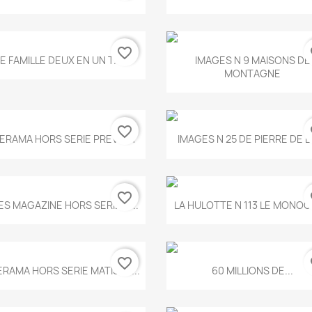
favorite_border
fa
Aperçu rapide
Aperçu rapide


E FAMILLE DEUX EN UN T.675
IMAGES N 9 MAISONS DE
MONTAGNE
favorite_border
fa
Aperçu rapide
Aperçu rapide


ERAMA HORS SERIE PREVERT
IMAGES N 25 DE PIERRE DE 
favorite_border
fa
Aperçu rapide
Aperçu rapide


ES MAGAZINE HORS SERIE N...
LA HULOTTE N 113 LE MONOCL
favorite_border
fa
Aperçu rapide
Aperçu rapide


ERAMA HORS SERIE MATISSE...
60 MILLIONS DE...