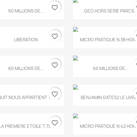
favorite_border
fa
Aperçu rapide
Aperçu rapide


60 MILLIONS DE...
GEO HORS SERIE PARCS..
favorite_border
fa
Aperçu rapide
Aperçu rapide


LIBERATION
MICRO PRATIQUE N 38 HORS
favorite_border
fa
Aperçu rapide
Aperçu rapide


60 MILLIONS DE...
60 MILLIONS DE...
favorite_border
fa
Aperçu rapide
Aperçu rapide


NUIT NOUS APPARTIENT T.634
BENJAMIN GATES2 LE LIVRE.
favorite_border
fa
Aperçu rapide
Aperçu rapide


LA PREMIERE ETOILE T.755
MICRO PRATIQUE N 42 HORS