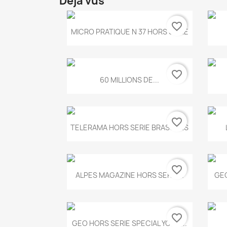
Déjà vus
favorite_border
Aperçu rapide

MICRO PRATIQUE N 37 HORS SERIE
favorite_border
Aperçu rapide

60 MILLIONS DE...
favorite_border
Aperçu rapide

TELERAMA HORS SERIE BRASSENS
favorite_border
Aperçu rapide

ALPES MAGAZINE HORS SERIE...
GEO
favorite_border
Aperçu rapide

GEO HORS SERIE SPECIAL YOGA...