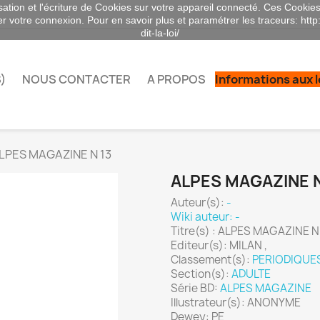
sation et l'écriture de Cookies sur votre appareil connecté. Ces Cookies 
ser votre connexion. Pour en savoir plus et paramétrer les traceurs: http
dit-la-loi/
)
NOUS CONTACTER
A PROPOS
Informations aux 
LPES MAGAZINE N 13
ALPES MAGAZINE N
Auteur(s):
-
Wiki auteur: -
Titre(s) : ALPES MAGAZINE N
Editeur(s): MILAN ,
Classement(s):
PERIODIQUE
Section(s):
ADULTE
Série BD:
ALPES MAGAZINE
Illustrateur(s): ANONYME
Dewey: PE