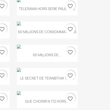
vorite_border
favorite_border
Aperçu rapide

.
TELERAMA HORS SERIE PAUL KLEE
vorite_border
favorite_border
Aperçu rapide

...
60 MILLIONS DE CONSOMMATEURS
vorite_border
favorite_border
Aperçu rapide

60 MILLIONS DE...
vorite_border
favorite_border
Aperçu rapide

..
LE SECRET DE TERABITHIA T.560
vorite_border
favorite_border
Aperçu rapide

...
QUE CHOISIR N 172 HORS...