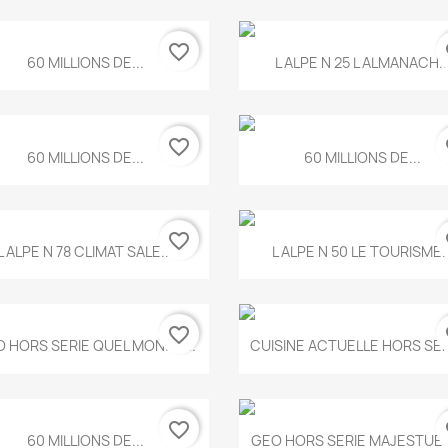
favorite_border
fa
Aperçu rapide
Aperçu rapide


60 MILLIONS DE...
L ALPE N 25 L ALMANACH..
favorite_border
fa
Aperçu rapide
Aperçu rapide


60 MILLIONS DE...
60 MILLIONS DE...
favorite_border
fa
Aperçu rapide
Aperçu rapide


L ALPE N 78 CLIMAT SALE...
L ALPE N 50 LE TOURISME..
favorite_border
fa
Aperçu rapide
Aperçu rapide


 HORS SERIE QUEL MONDE...
CUISINE ACTUELLE HORS SERI
favorite_border
fa
Aperçu rapide
Aperçu rapide


60 MILLIONS DE...
GEO HORS SERIE MAJESTUEU