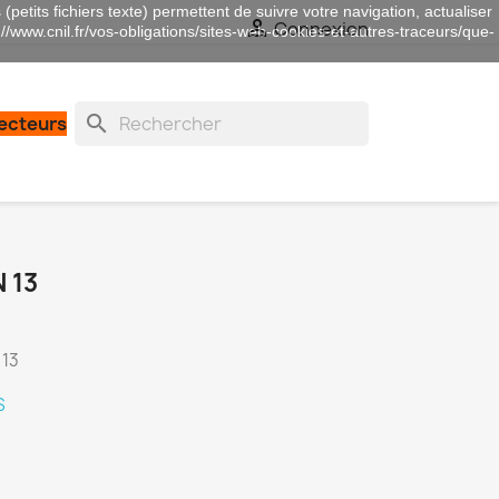
(petits fichiers texte) permettent de suivre votre navigation, actualiser

Connexion
://www.cnil.fr/vos-obligations/sites-web-cookies-et-autres-traceurs/que-
search
lecteurs
 13
 13
S