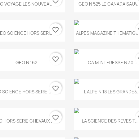
favorite_border
fa
Aperçu rapide
Aperçu rapide


O VOYAGE LES NOUVEAUX...
GEO N 525 LE CANADA SAUV
favorite_border
fa
Aperçu rapide
Aperçu rapide


EO SCIENCE HORS SERIE...
ALPES MAGAZINE THEMATIQUE
favorite_border
fa
Aperçu rapide
Aperçu rapide


GEO N 162
CA M INTERESSE N 30...
favorite_border
fa
Aperçu rapide
Aperçu rapide


 SCIENCE HORS SERIE UNE...
L ALPE N 18 LES GRANDES..
favorite_border
fa
Aperçu rapide
Aperçu rapide


O HORS SERIE CHEVAUX ET...
LA SCIENCE DES REVES T.7