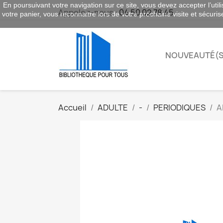
En poursuivant votre navigation sur ce site, vous devez accepter l’utili
Appelez-nous :
04 50 02 78 45
votre panier, vous reconnaitre lors de votre prochaine visite et sécuri
NOUVEAUTÉ(S
Accueil
ADULTE
-
PERIODIQUES
A