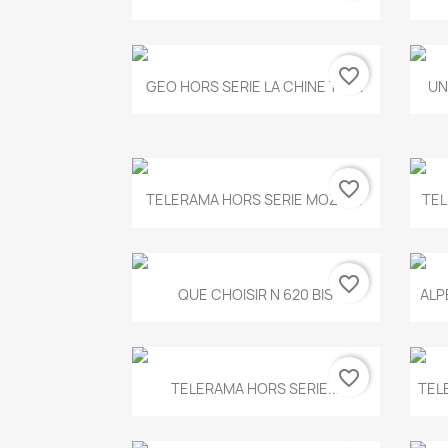
favorite_border
Aperçu rapide

GEO HORS SERIE LA CHINE T.497
UN
favorite_border
Aperçu rapide

TELERAMA HORS SERIE MOZART
TEL
favorite_border
Aperçu rapide

QUE CHOISIR N 620 BIS
ALP
favorite_border
Aperçu rapide

TELERAMA HORS SERIE...
TEL