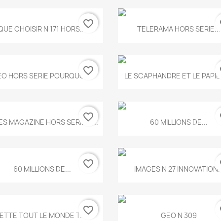
favorite_border
fa
Aperçu rapide
Aperçu rapide


QUE CHOISIR N 171 HORS...
TELERAMA HORS SERIE...
favorite_border
fa
Aperçu rapide
Aperçu rapide


O HORS SERIE POURQUOI...
LE SCAPHANDRE ET LE PAPI
favorite_border
fa
Aperçu rapide
Aperçu rapide


ES MAGAZINE HORS SERIE N...
60 MILLIONS DE...
favorite_border
fa
Aperçu rapide
Aperçu rapide


60 MILLIONS DE...
IMAGES N 27 INNOVATION..
favorite_border
fa
Aperçu rapide
Aperçu rapide


ETTE TOUT LE MONDE T.546
GEO N 309