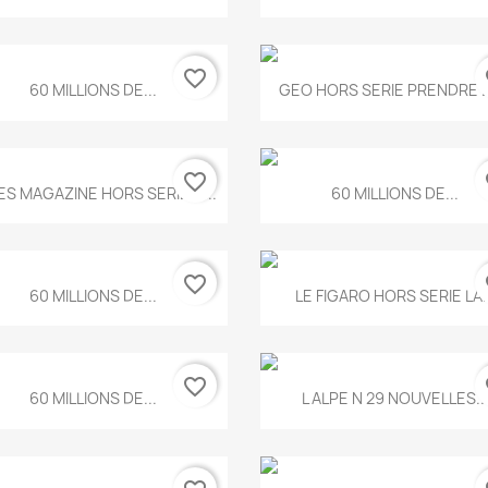
favorite_border
fa
Aperçu rapide
Aperçu rapide


60 MILLIONS DE...
GEO HORS SERIE PRENDRE LE
favorite_border
fa
Aperçu rapide
Aperçu rapide


ES MAGAZINE HORS SERIE N...
60 MILLIONS DE...
favorite_border
fa
Aperçu rapide
Aperçu rapide


60 MILLIONS DE...
LE FIGARO HORS SERIE LA..
favorite_border
fa
Aperçu rapide
Aperçu rapide


60 MILLIONS DE...
L ALPE N 29 NOUVELLES..