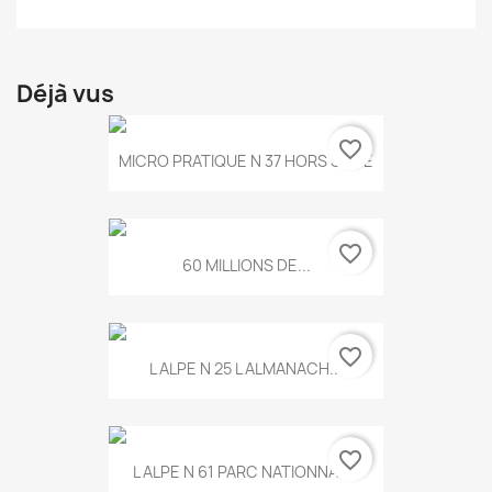
Déjà vus
favorite_border
MICRO PRATIQUE N 37 HORS SERIE
favorite_border
60 MILLIONS DE...
favorite_border
L ALPE N 25 L ALMANACH...
favorite_border
L ALPE N 61 PARC NATIONNAL...