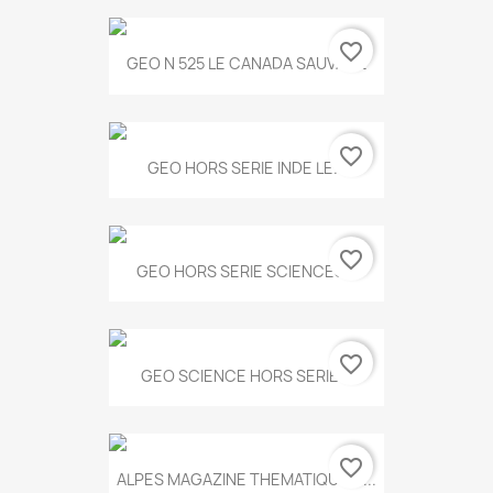
favorite_border
GEO N 525 LE CANADA SAUVAGE
favorite_border
GEO HORS SERIE INDE LE...
favorite_border
GEO HORS SERIE SCIENCES...
favorite_border
GEO SCIENCE HORS SERIE...
favorite_border
ALPES MAGAZINE THEMATIQUE N...