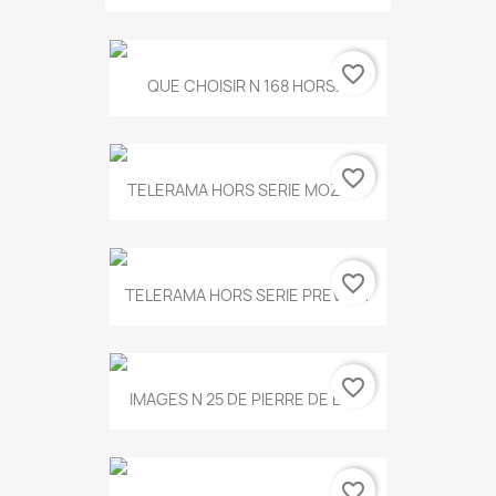
favorite_border
QUE CHOISIR N 168 HORS...
favorite_border
TELERAMA HORS SERIE MOZART
favorite_border
TELERAMA HORS SERIE PREVERT
favorite_border
IMAGES N 25 DE PIERRE DE BOIS
favorite_border