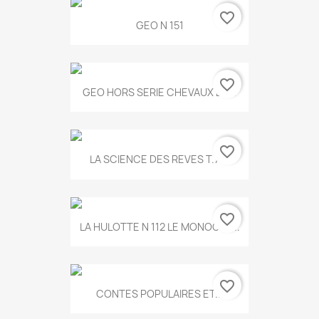
favorite_border
GEO N 151
favorite_border
GEO HORS SERIE CHEVAUX ET...
favorite_border
LA SCIENCE DES REVES T.787
favorite_border
LA HULOTTE N 112 LE MONOCLE...
favorite_border
CONTES POPULAIRES ET...