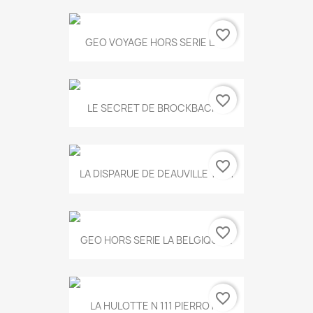
favorite_border
GEO VOYAGE HORS SERIE LA...
favorite_border
LE SECRET DE BROCKBACK...
favorite_border
LA DISPARUE DE DEAUVILLE T.551
favorite_border
GEO HORS SERIE LA BELGIQUE...
favorite_border
LA HULOTTE N 111 PIERROT...