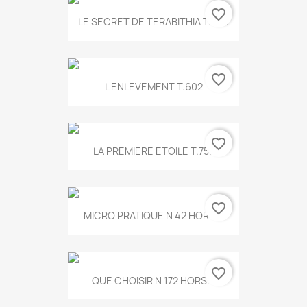
favorite_border
LE SECRET DE TERABITHIA T.560
favorite_border
L ENLEVEMENT T.602
favorite_border
LA PREMIERE ETOILE T.755
favorite_border
MICRO PRATIQUE N 42 HORS...
favorite_border
QUE CHOISIR N 172 HORS...