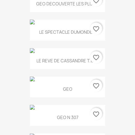
favorite_border
GEO DECOUVERTE LES PLUS...
favorite_border
LE SPECTACLE DUMONDE...
favorite_border
LE REVE DE CASSANDRE T.634
favorite_border
GEO
favorite_border
GEO N 307