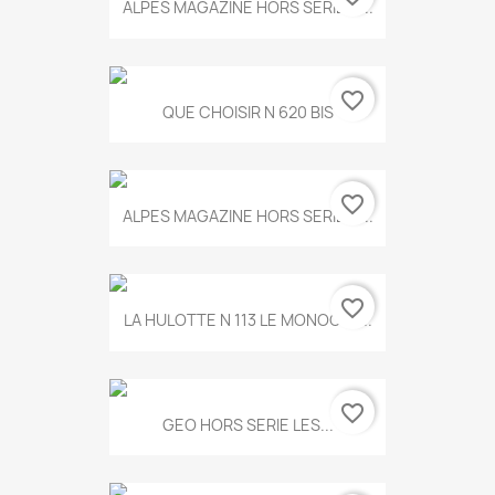
ALPES MAGAZINE HORS SERIE N...
favorite_border
QUE CHOISIR N 620 BIS
favorite_border
ALPES MAGAZINE HORS SERIE N...
favorite_border
LA HULOTTE N 113 LE MONOCLE...
favorite_border
GEO HORS SERIE LES...