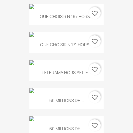
favorite_border
QUE CHOISIR N 167 HORS...
favorite_border
QUE CHOISIR N 171 HORS...
favorite_border
TELERAMA HORS SERIE...
favorite_border
60 MILLIONS DE...
favorite_border
60 MILLIONS DE...