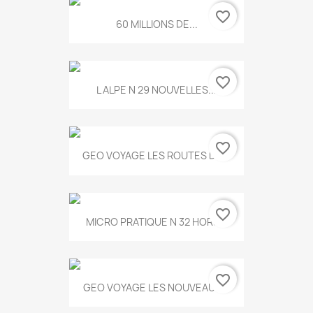
favorite_border
60 MILLIONS DE...
favorite_border
L ALPE N 29 NOUVELLES...
favorite_border
GEO VOYAGE LES ROUTES DE...
favorite_border
MICRO PRATIQUE N 32 HORS...
favorite_border
GEO VOYAGE LES NOUVEAUX...