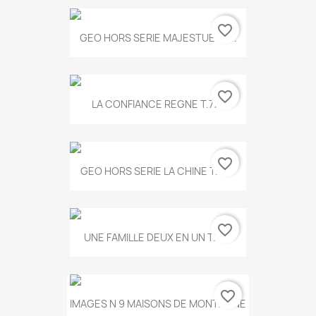
favorite_border
GEO HORS SERIE MAJESTUEUX...
favorite_border
LA CONFIANCE REGNE T.778
favorite_border
GEO HORS SERIE LA CHINE T.497
favorite_border
UNE FAMILLE DEUX EN UN T.675
favorite_border
IMAGES N 9 MAISONS DE MONTAGNE