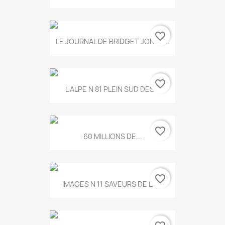
favorite_border
LE JOURNAL DE BRIDGET JONES...
favorite_border
L ALPE N 81 PLEIN SUD DES...
favorite_border
60 MILLIONS DE...
favorite_border
IMAGES N 11 SAVEURS DE LA...