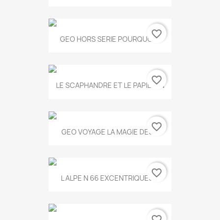
favorite_border
GEO HORS SERIE POURQUOI...
favorite_border
LE SCAPHANDRE ET LE PAPILLON
favorite_border
GEO VOYAGE LA MAGIE DES...
favorite_border
L ALPE N 66 EXCENTRIQUES...
favorite_border