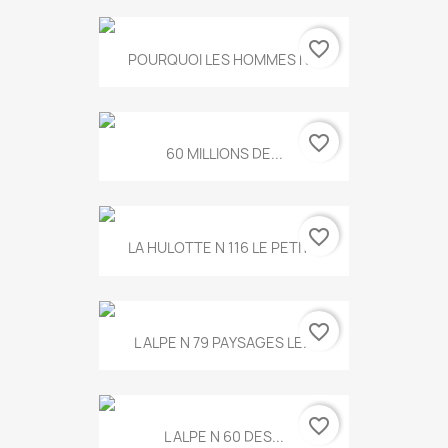
favorite_border
POURQUOI LES HOMMES N...
favorite_border
60 MILLIONS DE...
favorite_border
LA HULOTTE N 116 LE PETIT...
favorite_border
L ALPE N 79 PAYSAGES LE...
favorite_border
L ALPE N 60 DES...