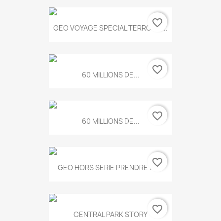
favorite_border
GEO VOYAGE SPECIAL TERROIRS...
favorite_border
60 MILLIONS DE...
favorite_border
60 MILLIONS DE...
favorite_border
GEO HORS SERIE PRENDRE LE...
favorite_border
CENTRAL PARK STORY