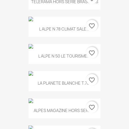
TELERAMA HORS SERIE BRASSENS
favorite_border
L ALPE N 78 CLIMAT SALE...
favorite_border
L ALPE N 50 LE TOURISME...
favorite_border
LA PLANETE BLANCHE T.785
favorite_border
ALPES MAGAZINE HORS SERIE...