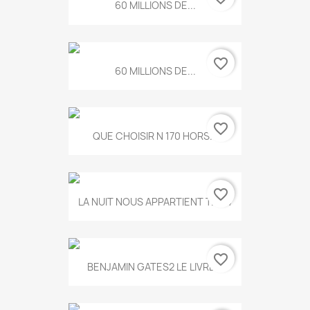
60 MILLIONS DE...
favorite_border
60 MILLIONS DE...
favorite_border
QUE CHOISIR N 170 HORS...
favorite_border
LA NUIT NOUS APPARTIENT T.634
favorite_border
BENJAMIN GATES2 LE LIVRE...