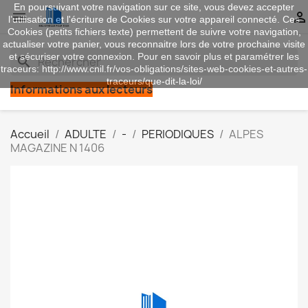
En poursuivant votre navigation sur ce site, vous devez accepter


l’utilisation et l'écriture de Cookies sur votre appareil connecté. Ces
Cookies (petits fichiers texte) permettent de suivre votre navigation,
actualiser votre panier, vous reconnaitre lors de votre prochaine visite
et sécuriser votre connexion. Pour en savoir plus et paramétrer les
search
traceurs: http://www.cnil.fr/vos-obligations/sites-web-cookies-et-autres-
traceurs/que-dit-la-loi/
Informations aux lecteurs
Accueil
ADULTE
-
PERIODIQUES
ALPES
MAGAZINE N 1406