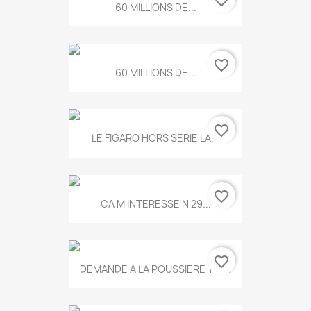
60 MILLIONS DE...
favorite_border
60 MILLIONS DE...
favorite_border
LE FIGARO HORS SERIE LA...
favorite_border
CA M INTERESSE N 29...
favorite_border
DEMANDE A LA POUSSIERE T.778