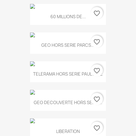
favorite_border
60 MILLIONS DE...
favorite_border
GEO HORS SERIE PARCS...
favorite_border
TELERAMA HORS SERIE PAUL KLEE
favorite_border
GEO DECOUVERTE HORS SERIE...
favorite_border
LIBERATION