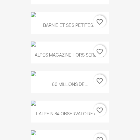
favorite_border
BARNIE ET SES PETITES...
favorite_border
ALPES MAGAZINE HORS SERIE N...
favorite_border
60 MILLIONS DE...
favorite_border
L ALPE N 84 OBSERVATOIRE UN...
favorite_border