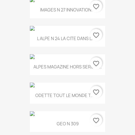
favorite_border
IMAGES N 27 INNOVATION...
favorite_border
L ALPE N 24 LA CITE DANS LA...
favorite_border
ALPES MAGAZINE HORS SERIE N...
favorite_border
ODETTE TOUT LE MONDE T.546
favorite_border
GEO N 309