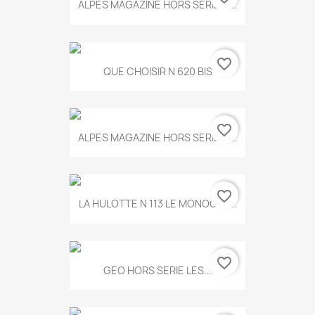
ALPES MAGAZINE HORS SERIE N...
favorite_border
QUE CHOISIR N 620 BIS
favorite_border
ALPES MAGAZINE HORS SERIE N...
favorite_border
LA HULOTTE N 113 LE MONOCLE...
favorite_border
GEO HORS SERIE LES...