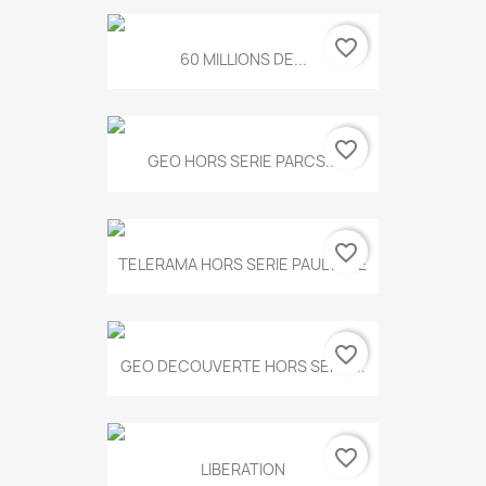
favorite_border
60 MILLIONS DE...
favorite_border
GEO HORS SERIE PARCS...
favorite_border
TELERAMA HORS SERIE PAUL KLEE
favorite_border
GEO DECOUVERTE HORS SERIE...
favorite_border
LIBERATION