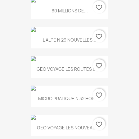
favorite_border
60 MILLIONS DE...
favorite_border
L ALPE N 29 NOUVELLES...
favorite_border
GEO VOYAGE LES ROUTES DE...
favorite_border
MICRO PRATIQUE N 32 HORS...
favorite_border
GEO VOYAGE LES NOUVEAUX...