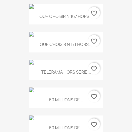
favorite_border
QUE CHOISIR N 167 HORS...
favorite_border
QUE CHOISIR N 171 HORS...
favorite_border
TELERAMA HORS SERIE...
favorite_border
60 MILLIONS DE...
favorite_border
60 MILLIONS DE...