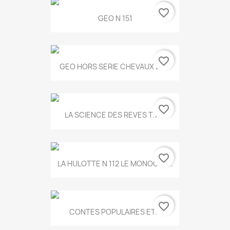
favorite_border
GEO N 151
favorite_border
GEO HORS SERIE CHEVAUX ET...
favorite_border
LA SCIENCE DES REVES T.787
favorite_border
LA HULOTTE N 112 LE MONOCLE...
favorite_border
CONTES POPULAIRES ET...