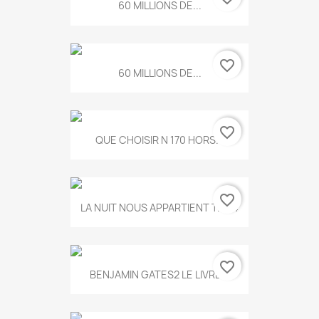
60 MILLIONS DE...
favorite_border
60 MILLIONS DE...
favorite_border
QUE CHOISIR N 170 HORS...
favorite_border
LA NUIT NOUS APPARTIENT T.634
favorite_border
BENJAMIN GATES2 LE LIVRE...