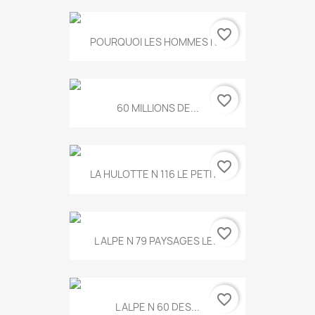
favorite_border
POURQUOI LES HOMMES N...
favorite_border
60 MILLIONS DE...
favorite_border
LA HULOTTE N 116 LE PETIT...
favorite_border
L ALPE N 79 PAYSAGES LE...
favorite_border
L ALPE N 60 DES...