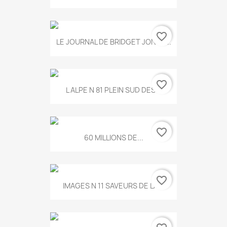
favorite_border
LE JOURNAL DE BRIDGET JONES...
favorite_border
L ALPE N 81 PLEIN SUD DES...
favorite_border
60 MILLIONS DE...
favorite_border
IMAGES N 11 SAVEURS DE LA...