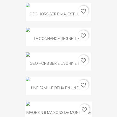
favorite_border
GEO HORS SERIE MAJESTUEUX...
favorite_border
LA CONFIANCE REGNE T.778
favorite_border
GEO HORS SERIE LA CHINE T.497
favorite_border
UNE FAMILLE DEUX EN UN T.675
favorite_border
IMAGES N 9 MAISONS DE MONTAGNE