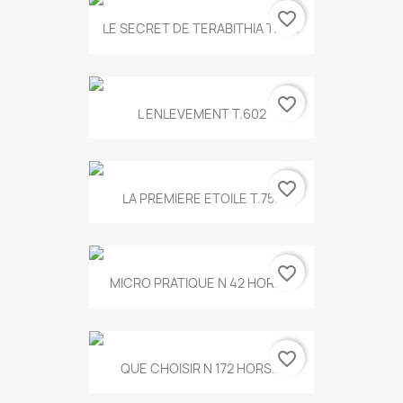
favorite_border
LE SECRET DE TERABITHIA T.560
favorite_border
L ENLEVEMENT T.602
favorite_border
LA PREMIERE ETOILE T.755
favorite_border
MICRO PRATIQUE N 42 HORS...
favorite_border
QUE CHOISIR N 172 HORS...