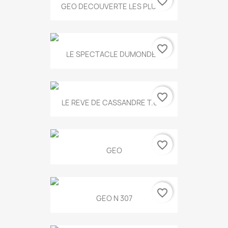
favorite_border
GEO DECOUVERTE LES PLUS...
favorite_border
LE SPECTACLE DUMONDE...
favorite_border
LE REVE DE CASSANDRE T.634
favorite_border
GEO
favorite_border
GEO N 307