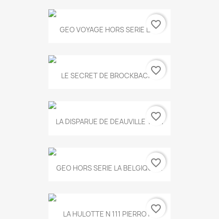
favorite_border
GEO VOYAGE HORS SERIE LA...
favorite_border
LE SECRET DE BROCKBACK...
favorite_border
LA DISPARUE DE DEAUVILLE T.551
favorite_border
GEO HORS SERIE LA BELGIQUE...
favorite_border
LA HULOTTE N 111 PIERROT...