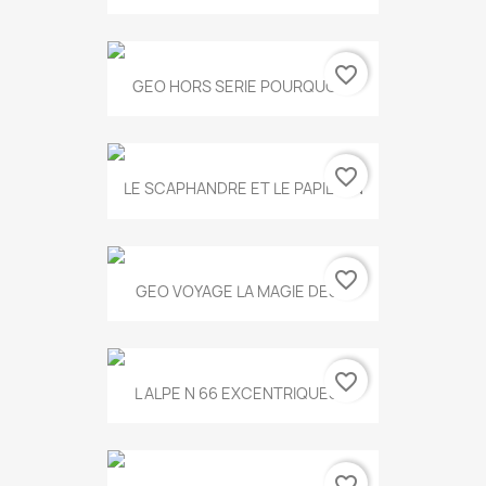
favorite_border
GEO HORS SERIE POURQUOI...
favorite_border
LE SCAPHANDRE ET LE PAPILLON
favorite_border
GEO VOYAGE LA MAGIE DES...
favorite_border
L ALPE N 66 EXCENTRIQUES...
favorite_border