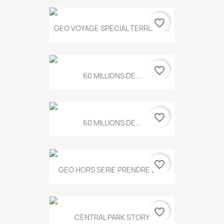
favorite_border
GEO VOYAGE SPECIAL TERROIRS...
favorite_border
60 MILLIONS DE...
favorite_border
60 MILLIONS DE...
favorite_border
GEO HORS SERIE PRENDRE LE...
favorite_border
CENTRAL PARK STORY