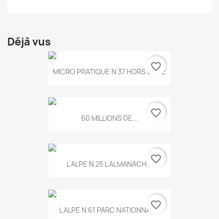
Déjà vus
favorite_border
MICRO PRATIQUE N 37 HORS SERIE
favorite_border
60 MILLIONS DE...
favorite_border
L ALPE N 25 L ALMANACH...
favorite_border
L ALPE N 61 PARC NATIONNAL...