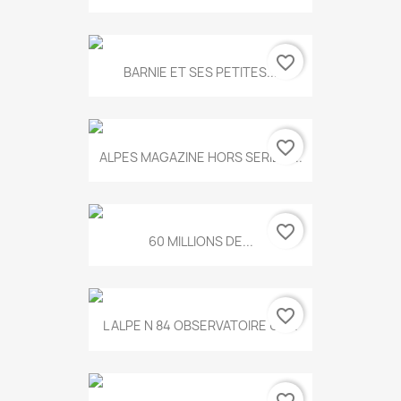
favorite_border
BARNIE ET SES PETITES...
favorite_border
ALPES MAGAZINE HORS SERIE N...
favorite_border
60 MILLIONS DE...
favorite_border
L ALPE N 84 OBSERVATOIRE UN...
favorite_border