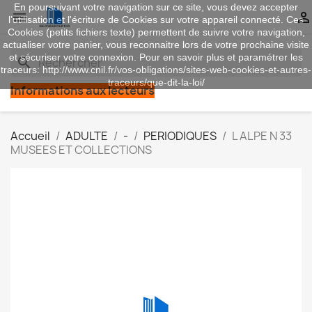
En poursuivant votre navigation sur ce site, vous devez accepter


l’utilisation et l'écriture de Cookies sur votre appareil connecté. Ces
Cookies (petits fichiers texte) permettent de suivre votre navigation,
actualiser votre panier, vous reconnaitre lors de votre prochaine visite
et sécuriser votre connexion. Pour en savoir plus et paramétrer les
search
traceurs: http://www.cnil.fr/vos-obligations/sites-web-cookies-et-autres-
traceurs/que-dit-la-loi/
Informations aux lecteurs
Accueil
ADULTE
-
PERIODIQUES
L ALPE N 33
MUSEES ET COLLECTIONS