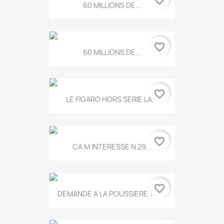
60 MILLIONS DE...
favorite_border
60 MILLIONS DE...
favorite_border
LE FIGARO HORS SERIE LA...
favorite_border
CA M INTERESSE N 29...
favorite_border
DEMANDE A LA POUSSIERE T.778