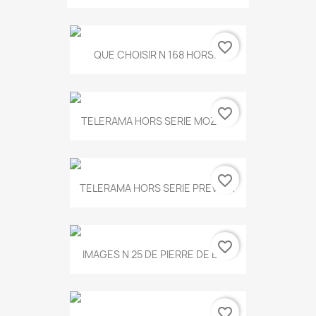
favorite_border
QUE CHOISIR N 168 HORS...
favorite_border
TELERAMA HORS SERIE MOZART
favorite_border
TELERAMA HORS SERIE PREVERT
favorite_border
IMAGES N 25 DE PIERRE DE BOIS
favorite_border