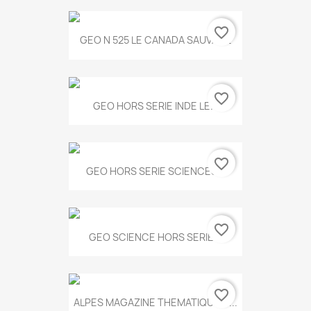
favorite_border
GEO N 525 LE CANADA SAUVAGE
favorite_border
GEO HORS SERIE INDE LE...
favorite_border
GEO HORS SERIE SCIENCES...
favorite_border
GEO SCIENCE HORS SERIE...
favorite_border
ALPES MAGAZINE THEMATIQUE N...