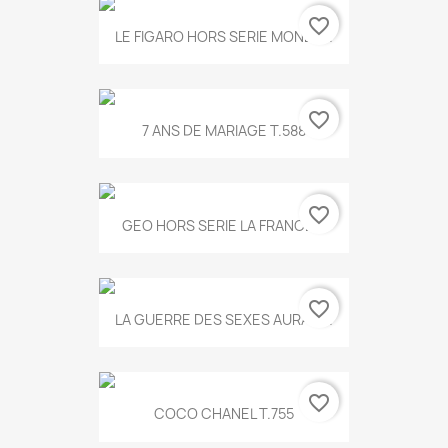
favorite_border
LE FIGARO HORS SERIE MONET...
favorite_border
7 ANS DE MARIAGE T.588
favorite_border
GEO HORS SERIE LA FRANCE...
favorite_border
LA GUERRE DES SEXES AURA T...
favorite_border
COCO CHANEL T.755