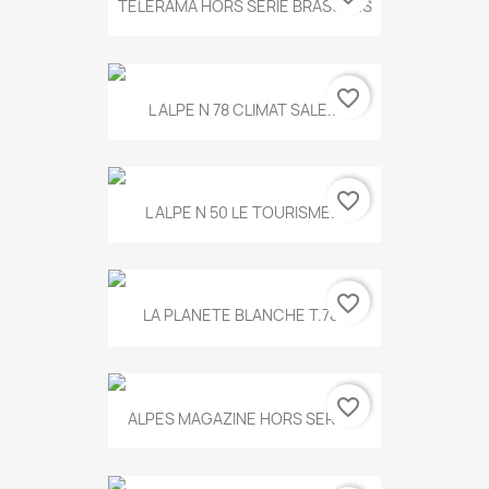
TELERAMA HORS SERIE BRASSENS
favorite_border
L ALPE N 78 CLIMAT SALE...
favorite_border
L ALPE N 50 LE TOURISME...
favorite_border
LA PLANETE BLANCHE T.785
favorite_border
ALPES MAGAZINE HORS SERIE...