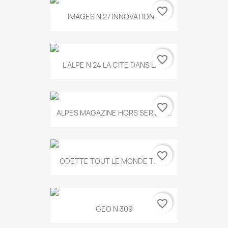
favorite_border
IMAGES N 27 INNOVATION...
favorite_border
L ALPE N 24 LA CITE DANS LA...
favorite_border
ALPES MAGAZINE HORS SERIE N...
favorite_border
ODETTE TOUT LE MONDE T.546
favorite_border
GEO N 309