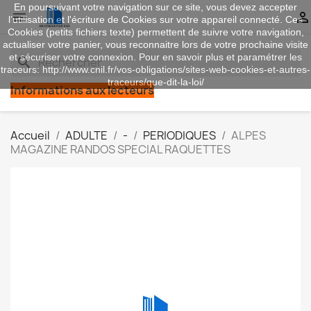
En poursuivant votre navigation sur ce site, vous devez accepter


l’utilisation et l'écriture de Cookies sur votre appareil connecté. Ces
Cookies (petits fichiers texte) permettent de suivre votre navigation,
actualiser votre panier, vous reconnaitre lors de votre prochaine visite
et sécuriser votre connexion. Pour en savoir plus et paramétrer les
search
traceurs: http://www.cnil.fr/vos-obligations/sites-web-cookies-et-autres-
traceurs/que-dit-la-loi/
Informations aux lecteurs
Accueil
ADULTE
-
PERIODIQUES
ALPES
MAGAZINE RANDOS SPECIAL RAQUETTES