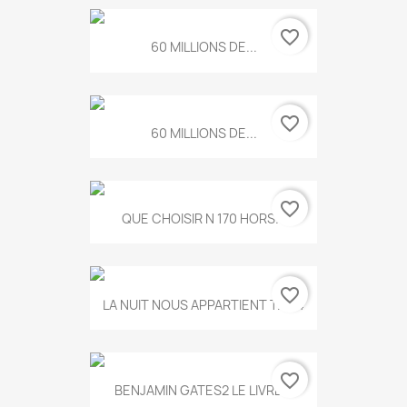
favorite_border
60 MILLIONS DE...
favorite_border
60 MILLIONS DE...
favorite_border
QUE CHOISIR N 170 HORS...
favorite_border
LA NUIT NOUS APPARTIENT T.634
favorite_border
BENJAMIN GATES2 LE LIVRE...