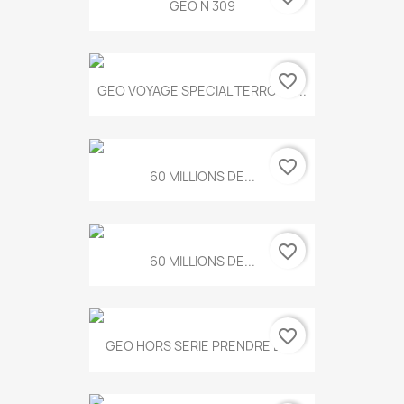
GEO N 309
favorite_border
GEO VOYAGE SPECIAL TERROIRS...
favorite_border
60 MILLIONS DE...
favorite_border
60 MILLIONS DE...
favorite_border
GEO HORS SERIE PRENDRE LE...