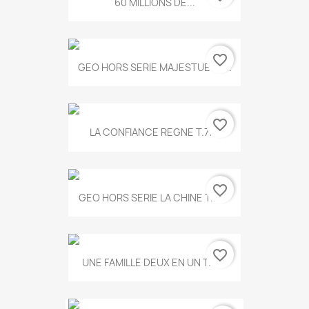
60 MILLIONS DE...
favorite_border
GEO HORS SERIE MAJESTUEUX...
favorite_border
LA CONFIANCE REGNE T.778
favorite_border
GEO HORS SERIE LA CHINE T.497
favorite_border
UNE FAMILLE DEUX EN UN T.675