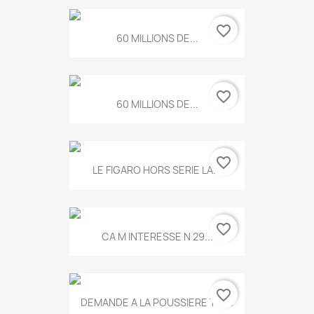
favorite_border
60 MILLIONS DE...
favorite_border
60 MILLIONS DE...
favorite_border
LE FIGARO HORS SERIE LA...
favorite_border
CA M INTERESSE N 29...
favorite_border
DEMANDE A LA POUSSIERE T.778