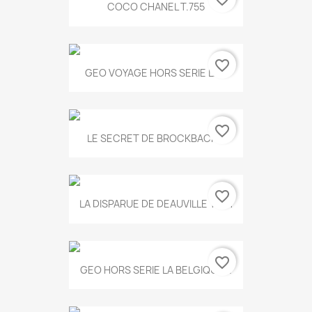
COCO CHANEL T.755
favorite_border
GEO VOYAGE HORS SERIE LA...
favorite_border
LE SECRET DE BROCKBACK...
favorite_border
LA DISPARUE DE DEAUVILLE T.551
favorite_border
GEO HORS SERIE LA BELGIQUE...