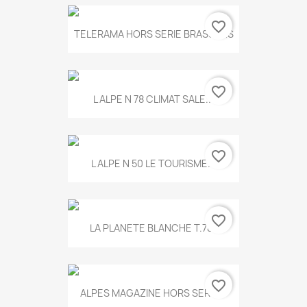
favorite_border
TELERAMA HORS SERIE BRASSENS
favorite_border
L ALPE N 78 CLIMAT SALE...
favorite_border
L ALPE N 50 LE TOURISME...
favorite_border
LA PLANETE BLANCHE T.785
favorite_border
ALPES MAGAZINE HORS SERIE...