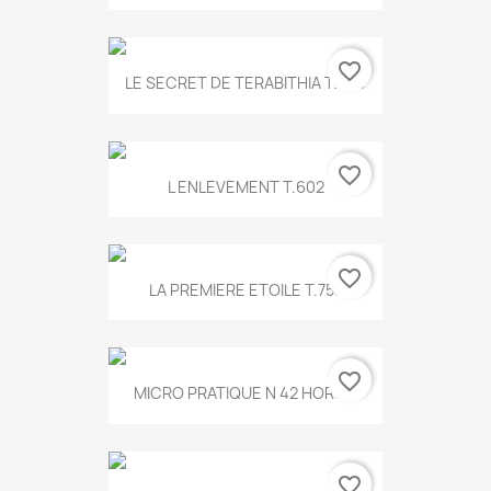
favorite_border
LE SECRET DE TERABITHIA T.560
favorite_border
L ENLEVEMENT T.602
favorite_border
LA PREMIERE ETOILE T.755
favorite_border
MICRO PRATIQUE N 42 HORS...
favorite_border