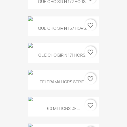
QUE CHOISIR N 172 HORS...
favorite_border
QUE CHOISIR N 167 HORS...
favorite_border
QUE CHOISIR N 171 HORS...
favorite_border
TELERAMA HORS SERIE...
favorite_border
60 MILLIONS DE...