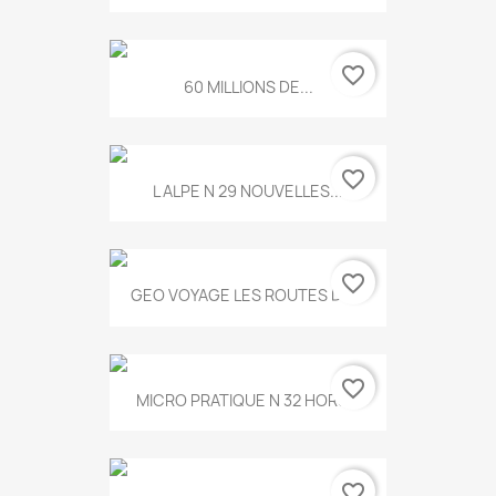
favorite_border
60 MILLIONS DE...
favorite_border
L ALPE N 29 NOUVELLES...
favorite_border
GEO VOYAGE LES ROUTES DE...
favorite_border
MICRO PRATIQUE N 32 HORS...
favorite_border