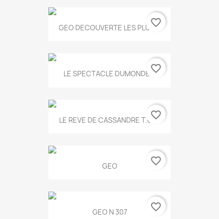
favorite_border
GEO DECOUVERTE LES PLUS...
favorite_border
LE SPECTACLE DUMONDE...
favorite_border
LE REVE DE CASSANDRE T.634
favorite_border
GEO
favorite_border
GEO N 307