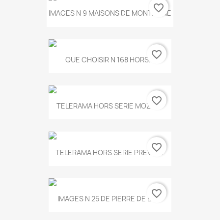
favorite_border
IMAGES N 9 MAISONS DE MONTAGNE
favorite_border
QUE CHOISIR N 168 HORS...
favorite_border
TELERAMA HORS SERIE MOZART
favorite_border
TELERAMA HORS SERIE PREVERT
favorite_border
IMAGES N 25 DE PIERRE DE BOIS