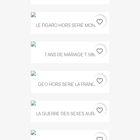
favorite_border
LE FIGARO HORS SERIE MONET...
favorite_border
7 ANS DE MARIAGE T.588
favorite_border
GEO HORS SERIE LA FRANCE...
favorite_border
LA GUERRE DES SEXES AURA T...
favorite_border