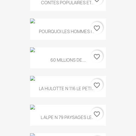
CONTES POPULAIRES ET...
favorite_border
POURQUOI LES HOMMES N...
favorite_border
60 MILLIONS DE...
favorite_border
LA HULOTTE N 116 LE PETIT...
favorite_border
L ALPE N 79 PAYSAGES LE...