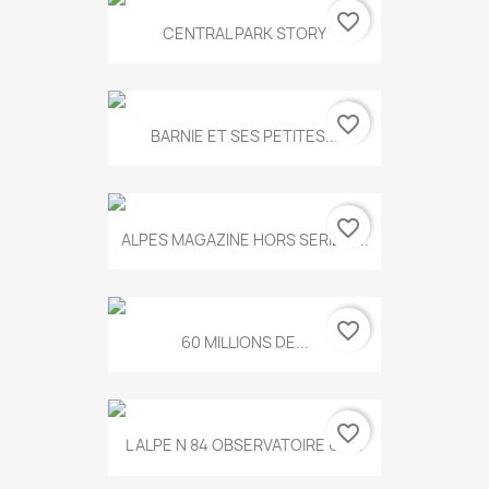
favorite_border
CENTRAL PARK STORY
favorite_border
BARNIE ET SES PETITES...
favorite_border
ALPES MAGAZINE HORS SERIE N...
favorite_border
60 MILLIONS DE...
favorite_border
L ALPE N 84 OBSERVATOIRE UN...