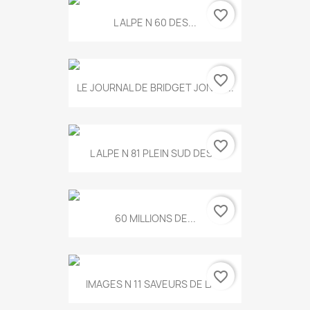
favorite_border
L ALPE N 60 DES...
favorite_border
LE JOURNAL DE BRIDGET JONES...
favorite_border
L ALPE N 81 PLEIN SUD DES...
favorite_border
60 MILLIONS DE...
favorite_border
IMAGES N 11 SAVEURS DE LA...