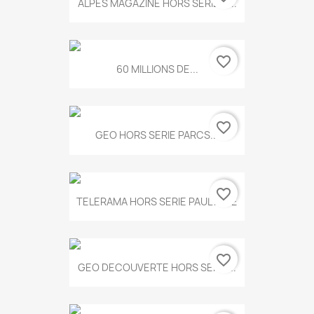
ALPES MAGAZINE HORS SERIE N...
favorite_border
60 MILLIONS DE...
favorite_border
GEO HORS SERIE PARCS...
favorite_border
TELERAMA HORS SERIE PAUL KLEE
favorite_border
GEO DECOUVERTE HORS SERIE...