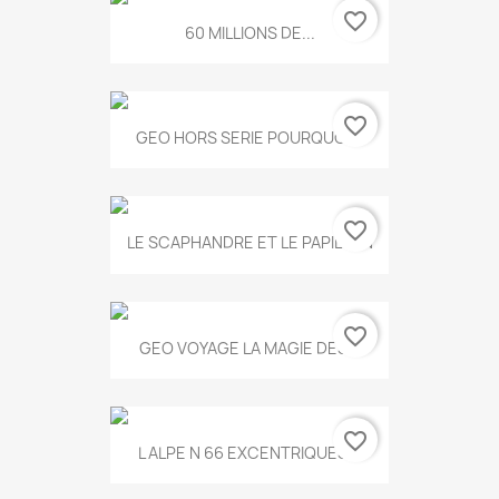
favorite_border
60 MILLIONS DE...
favorite_border
GEO HORS SERIE POURQUOI...
favorite_border
LE SCAPHANDRE ET LE PAPILLON
favorite_border
GEO VOYAGE LA MAGIE DES...
favorite_border
L ALPE N 66 EXCENTRIQUES...