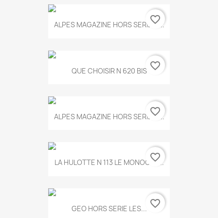
favorite_border
ALPES MAGAZINE HORS SERIE N...
favorite_border
QUE CHOISIR N 620 BIS
favorite_border
ALPES MAGAZINE HORS SERIE N...
favorite_border
LA HULOTTE N 113 LE MONOCLE...
favorite_border
GEO HORS SERIE LES...