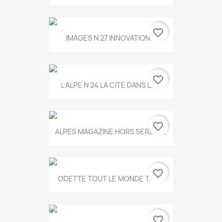
favorite_border
IMAGES N 27 INNOVATION...
favorite_border
L ALPE N 24 LA CITE DANS LA...
favorite_border
ALPES MAGAZINE HORS SERIE N...
favorite_border
ODETTE TOUT LE MONDE T.546
favorite_border