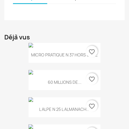
Déjà vus
favorite_border
MICRO PRATIQUE N 37 HORS SERIE
favorite_border
60 MILLIONS DE...
favorite_border
L ALPE N 25 L ALMANACH...