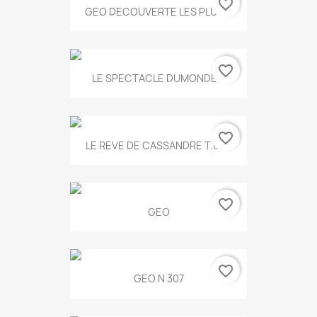
favorite_border
GEO DECOUVERTE LES PLUS...
favorite_border
LE SPECTACLE DUMONDE...
favorite_border
LE REVE DE CASSANDRE T.634
favorite_border
GEO
favorite_border
GEO N 307