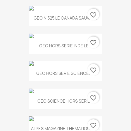
favorite_border
GEO N 525 LE CANADA SAUVAGE
favorite_border
GEO HORS SERIE INDE LE...
favorite_border
GEO HORS SERIE SCIENCES...
favorite_border
GEO SCIENCE HORS SERIE...
favorite_border
ALPES MAGAZINE THEMATIQUE N...