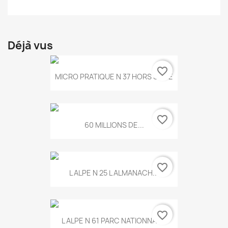
Déjà vus
favorite_border
MICRO PRATIQUE N 37 HORS SERIE
favorite_border
60 MILLIONS DE...
favorite_border
L ALPE N 25 L ALMANACH...
favorite_border
L ALPE N 61 PARC NATIONNAL...