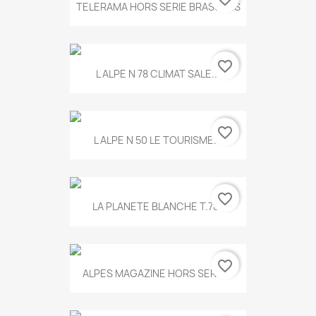
TELERAMA HORS SERIE BRASSENS
favorite_border
L ALPE N 78 CLIMAT SALE...
favorite_border
L ALPE N 50 LE TOURISME...
favorite_border
LA PLANETE BLANCHE T.785
favorite_border
ALPES MAGAZINE HORS SERIE...