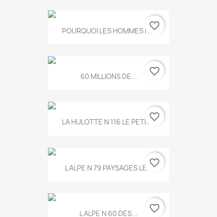
favorite_border
POURQUOI LES HOMMES N...
favorite_border
60 MILLIONS DE...
favorite_border
LA HULOTTE N 116 LE PETIT...
favorite_border
L ALPE N 79 PAYSAGES LE...
favorite_border
L ALPE N 60 DES...