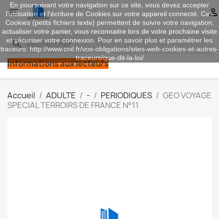
En poursuivant votre navigation sur ce site, vous devez accepter


l’utilisation et l'écriture de Cookies sur votre appareil connecté. Ces
Cookies (petits fichiers texte) permettent de suivre votre navigation,
actualiser votre panier, vous reconnaitre lors de votre prochaine visite
et sécuriser votre connexion. Pour en savoir plus et paramétrer les
search
traceurs: http://www.cnil.fr/vos-obligations/sites-web-cookies-et-autres-
traceurs/que-dit-la-loi/
Informations aux lecteurs
Accueil
ADULTE
-
PERIODIQUES
GEO VOYAGE
SPECIAL TERROIRS DE FRANCE N°11