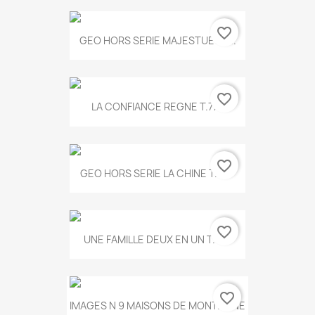
favorite_border
GEO HORS SERIE MAJESTUEUX...
favorite_border
LA CONFIANCE REGNE T.778
favorite_border
GEO HORS SERIE LA CHINE T.497
favorite_border
UNE FAMILLE DEUX EN UN T.675
favorite_border
IMAGES N 9 MAISONS DE MONTAGNE