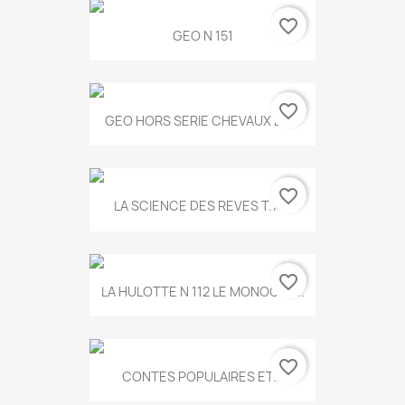
favorite_border
GEO N 151
favorite_border
GEO HORS SERIE CHEVAUX ET...
favorite_border
LA SCIENCE DES REVES T.787
favorite_border
LA HULOTTE N 112 LE MONOCLE...
favorite_border
CONTES POPULAIRES ET...