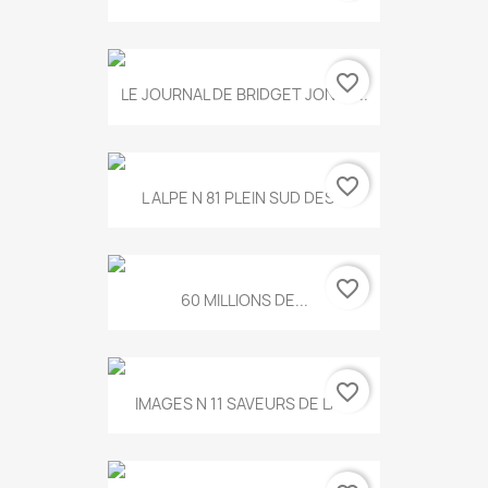
favorite_border
LE JOURNAL DE BRIDGET JONES...
favorite_border
L ALPE N 81 PLEIN SUD DES...
favorite_border
60 MILLIONS DE...
favorite_border
IMAGES N 11 SAVEURS DE LA...