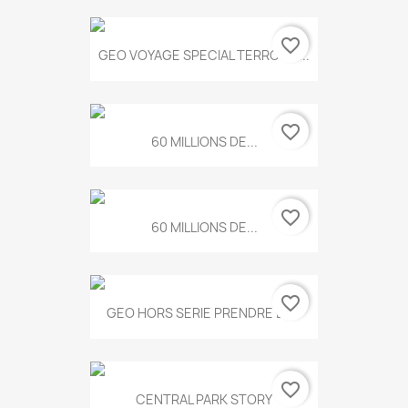
favorite_border
GEO VOYAGE SPECIAL TERROIRS...
favorite_border
60 MILLIONS DE...
favorite_border
60 MILLIONS DE...
favorite_border
GEO HORS SERIE PRENDRE LE...
favorite_border
CENTRAL PARK STORY