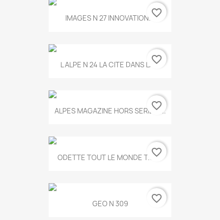
favorite_border
IMAGES N 27 INNOVATION...
favorite_border
L ALPE N 24 LA CITE DANS LA...
favorite_border
ALPES MAGAZINE HORS SERIE N...
favorite_border
ODETTE TOUT LE MONDE T.546
favorite_border
GEO N 309