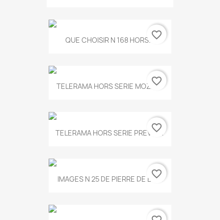
favorite_border
QUE CHOISIR N 168 HORS...
favorite_border
TELERAMA HORS SERIE MOZART
favorite_border
TELERAMA HORS SERIE PREVERT
favorite_border
IMAGES N 25 DE PIERRE DE BOIS