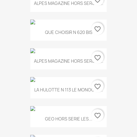
favorite_border
ALPES MAGAZINE HORS SERIE N...
favorite_border
QUE CHOISIR N 620 BIS
favorite_border
ALPES MAGAZINE HORS SERIE N...
favorite_border
LA HULOTTE N 113 LE MONOCLE...
favorite_border
GEO HORS SERIE LES...