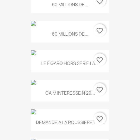
favorite_border
60 MILLIONS DE...
favorite_border
60 MILLIONS DE...
favorite_border
LE FIGARO HORS SERIE LA...
favorite_border
CA M INTERESSE N 29...
favorite_border
DEMANDE A LA POUSSIERE T.778