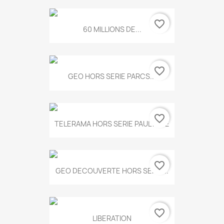
favorite_border
60 MILLIONS DE...
favorite_border
GEO HORS SERIE PARCS...
favorite_border
TELERAMA HORS SERIE PAUL KLEE
favorite_border
GEO DECOUVERTE HORS SERIE...
favorite_border
LIBERATION