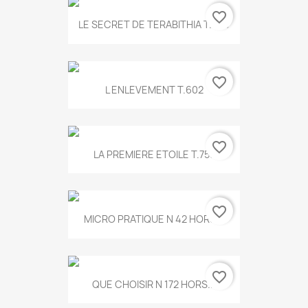
favorite_border
LE SECRET DE TERABITHIA T.560
favorite_border
L ENLEVEMENT T.602
favorite_border
LA PREMIERE ETOILE T.755
favorite_border
MICRO PRATIQUE N 42 HORS...
favorite_border
QUE CHOISIR N 172 HORS...