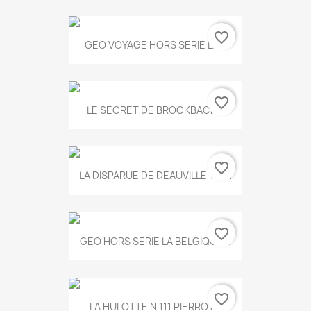
favorite_border
GEO VOYAGE HORS SERIE LA...
favorite_border
LE SECRET DE BROCKBACK...
favorite_border
LA DISPARUE DE DEAUVILLE T.551
favorite_border
GEO HORS SERIE LA BELGIQUE...
favorite_border
LA HULOTTE N 111 PIERROT...