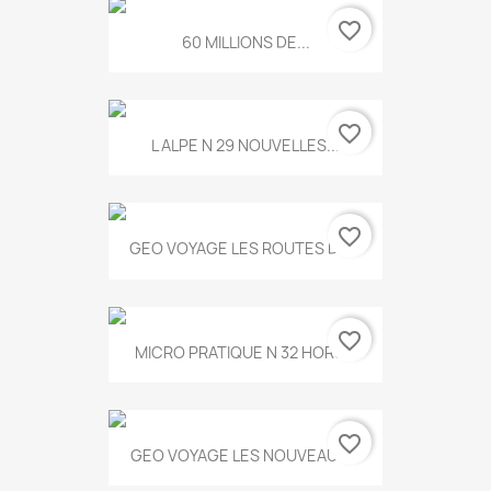
favorite_border
60 MILLIONS DE...
favorite_border
L ALPE N 29 NOUVELLES...
favorite_border
GEO VOYAGE LES ROUTES DE...
favorite_border
MICRO PRATIQUE N 32 HORS...
favorite_border
GEO VOYAGE LES NOUVEAUX...