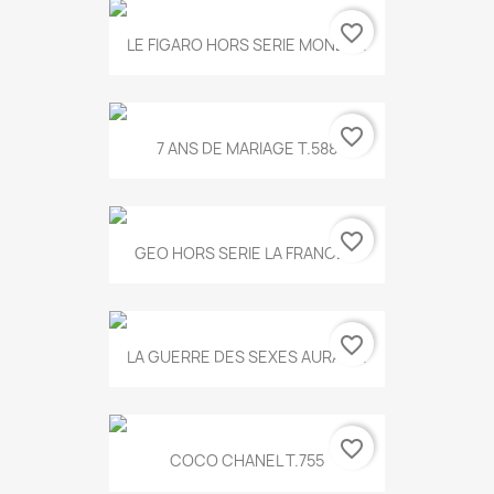
favorite_border
LE FIGARO HORS SERIE MONET...
favorite_border
7 ANS DE MARIAGE T.588
favorite_border
GEO HORS SERIE LA FRANCE...
favorite_border
LA GUERRE DES SEXES AURA T...
favorite_border
COCO CHANEL T.755