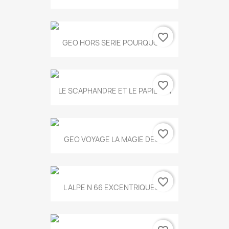
favorite_border
GEO HORS SERIE POURQUOI...
favorite_border
LE SCAPHANDRE ET LE PAPILLON
favorite_border
GEO VOYAGE LA MAGIE DES...
favorite_border
L ALPE N 66 EXCENTRIQUES...