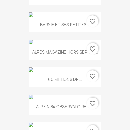
favorite_border
BARNIE ET SES PETITES...
favorite_border
ALPES MAGAZINE HORS SERIE N...
favorite_border
60 MILLIONS DE...
favorite_border
L ALPE N 84 OBSERVATOIRE UN...