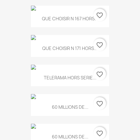
favorite_border
QUE CHOISIR N 167 HORS...
favorite_border
QUE CHOISIR N 171 HORS...
favorite_border
TELERAMA HORS SERIE...
favorite_border
60 MILLIONS DE...
favorite_border
60 MILLIONS DE...