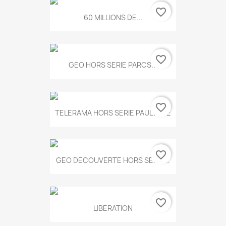
favorite_border
60 MILLIONS DE...
favorite_border
GEO HORS SERIE PARCS...
favorite_border
TELERAMA HORS SERIE PAUL KLEE
favorite_border
GEO DECOUVERTE HORS SERIE...
favorite_border
LIBERATION