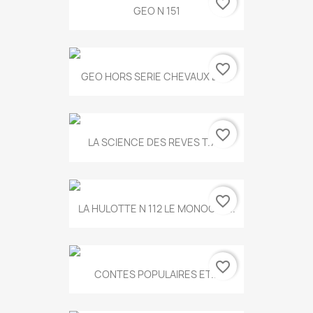
favorite_border
GEO N 151
favorite_border
GEO HORS SERIE CHEVAUX ET...
favorite_border
LA SCIENCE DES REVES T.787
favorite_border
LA HULOTTE N 112 LE MONOCLE...
favorite_border
CONTES POPULAIRES ET...