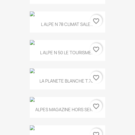
favorite_border
L ALPE N 78 CLIMAT SALE...
favorite_border
L ALPE N 50 LE TOURISME...
favorite_border
LA PLANETE BLANCHE T.785
favorite_border
ALPES MAGAZINE HORS SERIE...
favorite_border