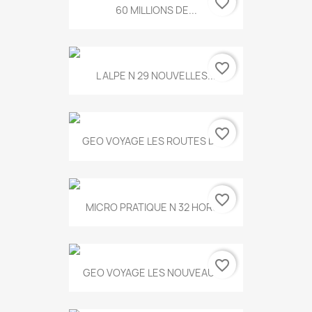
favorite_border
60 MILLIONS DE...
favorite_border
L ALPE N 29 NOUVELLES...
favorite_border
GEO VOYAGE LES ROUTES DE...
favorite_border
MICRO PRATIQUE N 32 HORS...
favorite_border
GEO VOYAGE LES NOUVEAUX...