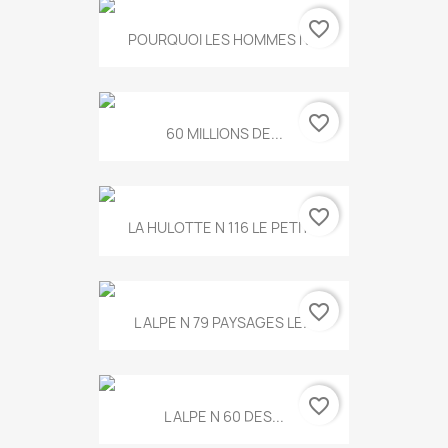
favorite_border
POURQUOI LES HOMMES N...
favorite_border
60 MILLIONS DE...
favorite_border
LA HULOTTE N 116 LE PETIT...
favorite_border
L ALPE N 79 PAYSAGES LE...
favorite_border
L ALPE N 60 DES...