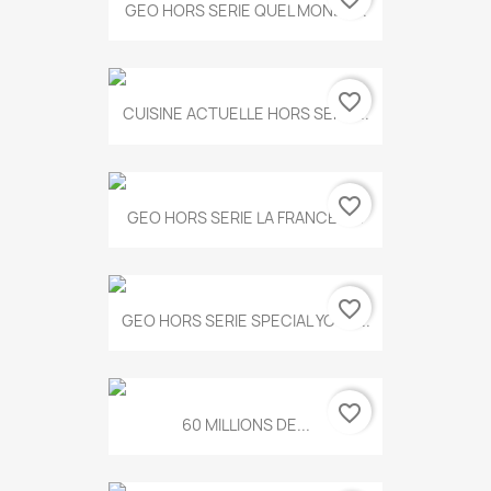
GEO HORS SERIE QUEL MONDE...
favorite_border
CUISINE ACTUELLE HORS SERIE...
favorite_border
GEO HORS SERIE LA FRANCE A...
favorite_border
GEO HORS SERIE SPECIAL YOGA...
favorite_border
60 MILLIONS DE...