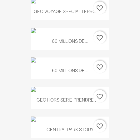
favorite_border
GEO VOYAGE SPECIAL TERROIRS...
favorite_border
60 MILLIONS DE...
favorite_border
60 MILLIONS DE...
favorite_border
GEO HORS SERIE PRENDRE LE...
favorite_border
CENTRAL PARK STORY