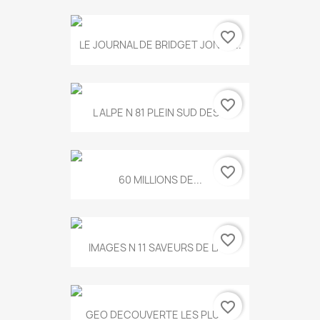
favorite_border
LE JOURNAL DE BRIDGET JONES...
favorite_border
L ALPE N 81 PLEIN SUD DES...
favorite_border
60 MILLIONS DE...
favorite_border
IMAGES N 11 SAVEURS DE LA...
favorite_border
GEO DECOUVERTE LES PLUS...