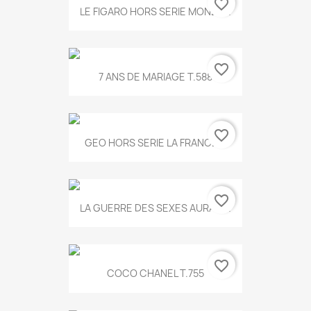
favorite_border
LE FIGARO HORS SERIE MONET...
favorite_border
7 ANS DE MARIAGE T.588
favorite_border
GEO HORS SERIE LA FRANCE...
favorite_border
LA GUERRE DES SEXES AURA T...
favorite_border
COCO CHANEL T.755