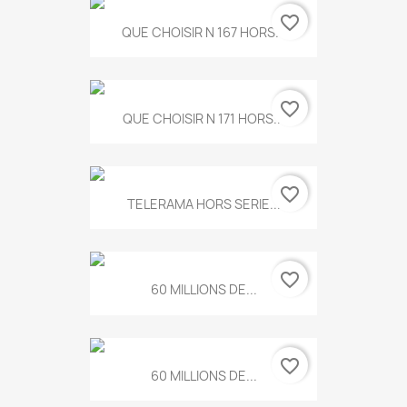
favorite_border
QUE CHOISIR N 167 HORS...
favorite_border
QUE CHOISIR N 171 HORS...
favorite_border
TELERAMA HORS SERIE...
favorite_border
60 MILLIONS DE...
favorite_border
60 MILLIONS DE...