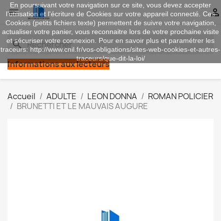
En poursuivant votre navigation sur ce site, vous devez accepter


l’utilisation et l'écriture de Cookies sur votre appareil connecté. Ces
Cookies (petits fichiers texte) permettent de suivre votre navigation,
actualiser votre panier, vous reconnaitre lors de votre prochaine visite
et sécuriser votre connexion. Pour en savoir plus et paramétrer les
search
traceurs: http://www.cnil.fr/vos-obligations/sites-web-cookies-et-autres-
traceurs/que-dit-la-loi/
Informations aux lecteurs
Accueil
ADULTE
LEON DONNA
ROMAN POLICIER
BRUNETTI ET LE MAUVAIS AUGURE