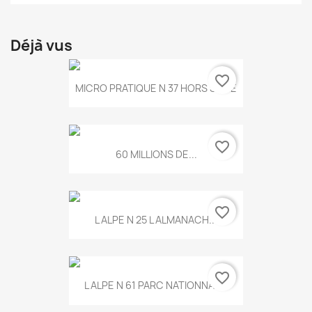
Déjà vus
favorite_border
MICRO PRATIQUE N 37 HORS SERIE
favorite_border
60 MILLIONS DE...
favorite_border
L ALPE N 25 L ALMANACH...
favorite_border
L ALPE N 61 PARC NATIONNAL...