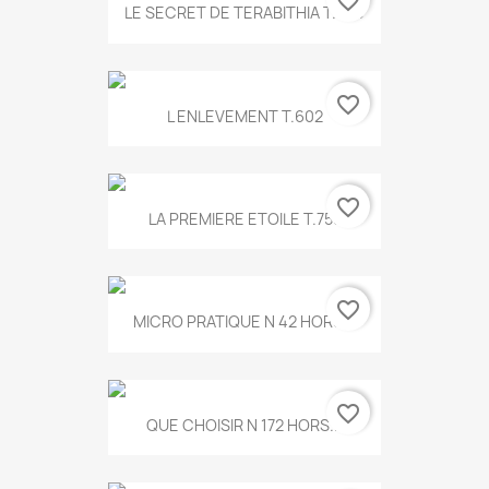
favorite_border
LE SECRET DE TERABITHIA T.560
favorite_border
L ENLEVEMENT T.602
favorite_border
LA PREMIERE ETOILE T.755
favorite_border
MICRO PRATIQUE N 42 HORS...
favorite_border
QUE CHOISIR N 172 HORS...