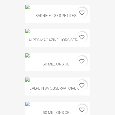
favorite_border
BARNIE ET SES PETITES...
favorite_border
ALPES MAGAZINE HORS SERIE N...
favorite_border
60 MILLIONS DE...
favorite_border
L ALPE N 84 OBSERVATOIRE UN...
favorite_border
60 MILLIONS DE...