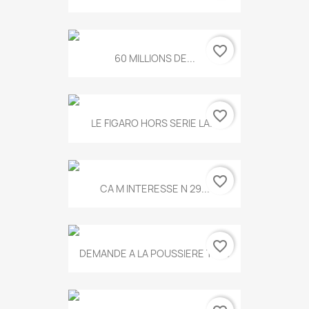
favorite_border
60 MILLIONS DE...
favorite_border
LE FIGARO HORS SERIE LA...
favorite_border
CA M INTERESSE N 29...
favorite_border
DEMANDE A LA POUSSIERE T.778