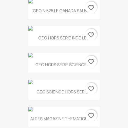
favorite_border
GEO N 525 LE CANADA SAUVAGE
favorite_border
GEO HORS SERIE INDE LE...
favorite_border
GEO HORS SERIE SCIENCES...
favorite_border
GEO SCIENCE HORS SERIE...
favorite_border
ALPES MAGAZINE THEMATIQUE N...