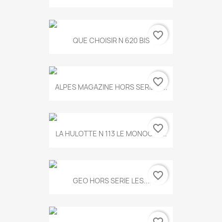
favorite_border
QUE CHOISIR N 620 BIS
favorite_border
ALPES MAGAZINE HORS SERIE N...
favorite_border
LA HULOTTE N 113 LE MONOCLE...
favorite_border
GEO HORS SERIE LES...