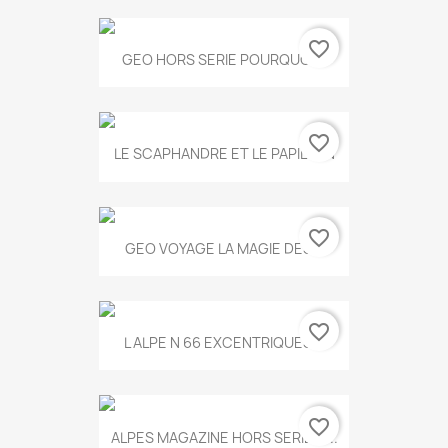
favorite_border
GEO HORS SERIE POURQUOI...
favorite_border
LE SCAPHANDRE ET LE PAPILLON
favorite_border
GEO VOYAGE LA MAGIE DES...
favorite_border
L ALPE N 66 EXCENTRIQUES...
favorite_border
ALPES MAGAZINE HORS SERIE N...