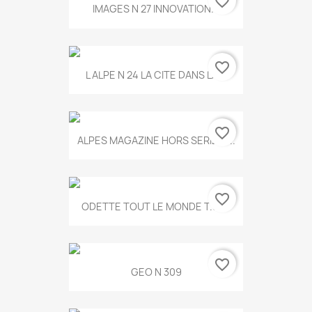
favorite_border
IMAGES N 27 INNOVATION...
favorite_border
L ALPE N 24 LA CITE DANS LA...
favorite_border
ALPES MAGAZINE HORS SERIE N...
favorite_border
ODETTE TOUT LE MONDE T.546
favorite_border
GEO N 309