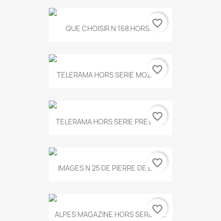
favorite_border
QUE CHOISIR N 168 HORS...
favorite_border
TELERAMA HORS SERIE MOZART
favorite_border
TELERAMA HORS SERIE PREVERT
favorite_border
IMAGES N 25 DE PIERRE DE BOIS
favorite_border
ALPES MAGAZINE HORS SERIE N...