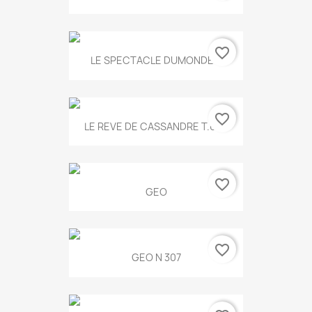
favorite_border
LE SPECTACLE DUMONDE...
favorite_border
LE REVE DE CASSANDRE T.634
favorite_border
GEO
favorite_border
GEO N 307