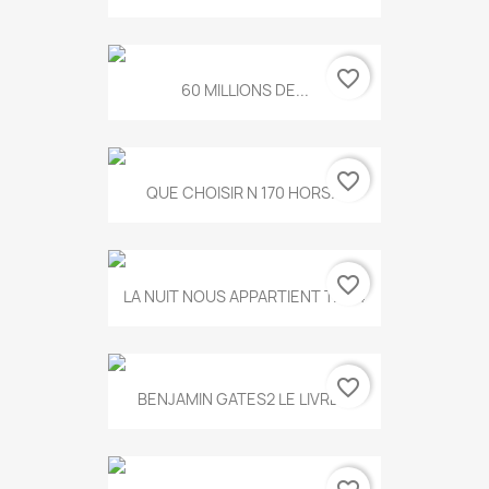
favorite_border
60 MILLIONS DE...
favorite_border
QUE CHOISIR N 170 HORS...
favorite_border
LA NUIT NOUS APPARTIENT T.634
favorite_border
BENJAMIN GATES2 LE LIVRE...