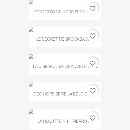
favorite_border
GEO VOYAGE HORS SERIE LA...
favorite_border
LE SECRET DE BROCKBACK...
favorite_border
LA DISPARUE DE DEAUVILLE T.551
favorite_border
GEO HORS SERIE LA BELGIQUE...
favorite_border
LA HULOTTE N 111 PIERROT...