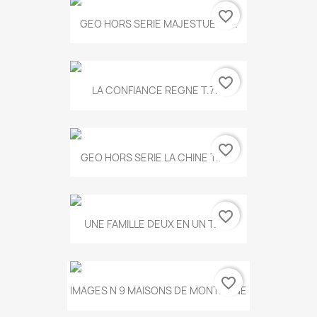
favorite_border
GEO HORS SERIE MAJESTUEUX...
favorite_border
LA CONFIANCE REGNE T.778
favorite_border
GEO HORS SERIE LA CHINE T.497
favorite_border
UNE FAMILLE DEUX EN UN T.675
favorite_border
IMAGES N 9 MAISONS DE MONTAGNE