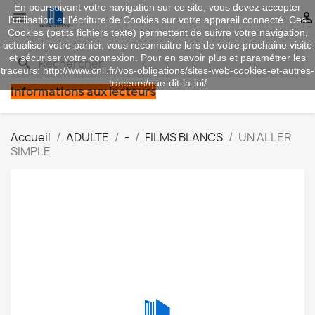
En poursuivant votre navigation sur ce site, vous devez accepter


l’utilisation et l'écriture de Cookies sur votre appareil connecté. Ces
Cookies (petits fichiers texte) permettent de suivre votre navigation,
actualiser votre panier, vous reconnaitre lors de votre prochaine visite
et sécuriser votre connexion. Pour en savoir plus et paramétrer les
search
traceurs: http://www.cnil.fr/vos-obligations/sites-web-cookies-et-autres-
traceurs/que-dit-la-loi/
Informations aux lecteurs
Accueil
ADULTE
-
FILMS BLANCS
UN ALLER
SIMPLE