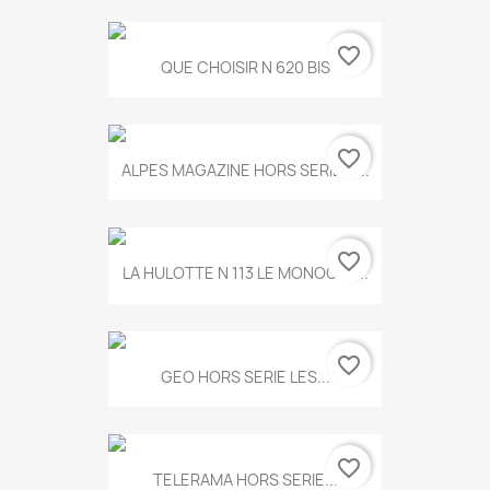
favorite_border
QUE CHOISIR N 620 BIS
favorite_border
ALPES MAGAZINE HORS SERIE N...
favorite_border
LA HULOTTE N 113 LE MONOCLE...
favorite_border
GEO HORS SERIE LES...
favorite_border
TELERAMA HORS SERIE...