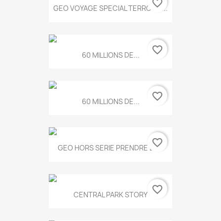
favorite_border
GEO VOYAGE SPECIAL TERROIRS...
favorite_border
60 MILLIONS DE...
favorite_border
60 MILLIONS DE...
favorite_border
GEO HORS SERIE PRENDRE LE...
favorite_border
CENTRAL PARK STORY