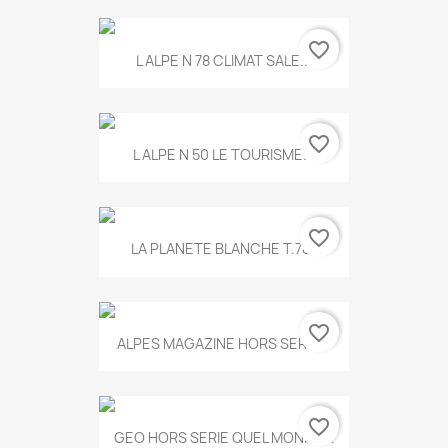
favorite_border
L ALPE N 78 CLIMAT SALE...
favorite_border
L ALPE N 50 LE TOURISME...
favorite_border
LA PLANETE BLANCHE T.785
favorite_border
ALPES MAGAZINE HORS SERIE...
favorite_border
GEO HORS SERIE QUEL MONDE...