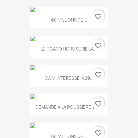
favorite_border
60 MILLIONS DE...
favorite_border
LE FIGARO HORS SERIE LA...
favorite_border
CA M INTERESSE N 29...
favorite_border
DEMANDE A LA POUSSIERE T.778
favorite_border
60 MILLIONS DE...