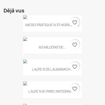
Déjà vus
favorite_border
MICRO PRATIQUE N 37 HORS SERIE
favorite_border
60 MILLIONS DE...
favorite_border
L ALPE N 25 L ALMANACH...
favorite_border
L ALPE N 61 PARC NATIONNAL...