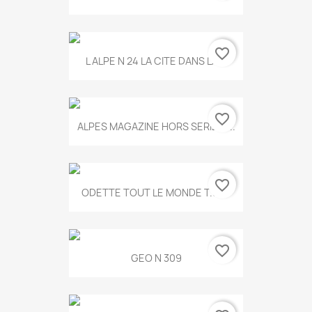
favorite_border
L ALPE N 24 LA CITE DANS LA...
favorite_border
ALPES MAGAZINE HORS SERIE N...
favorite_border
ODETTE TOUT LE MONDE T.546
favorite_border
GEO N 309