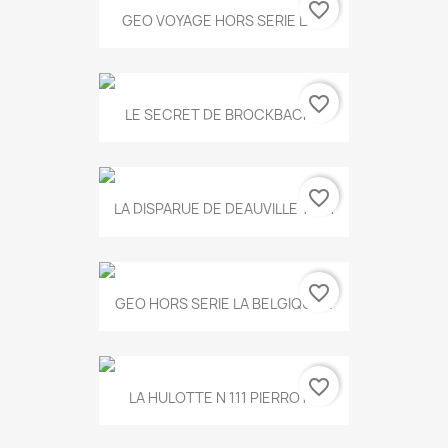
favorite_border
GEO VOYAGE HORS SERIE LA...
favorite_border
LE SECRET DE BROCKBACK...
favorite_border
LA DISPARUE DE DEAUVILLE T.551
favorite_border
GEO HORS SERIE LA BELGIQUE...
favorite_border
LA HULOTTE N 111 PIERROT...