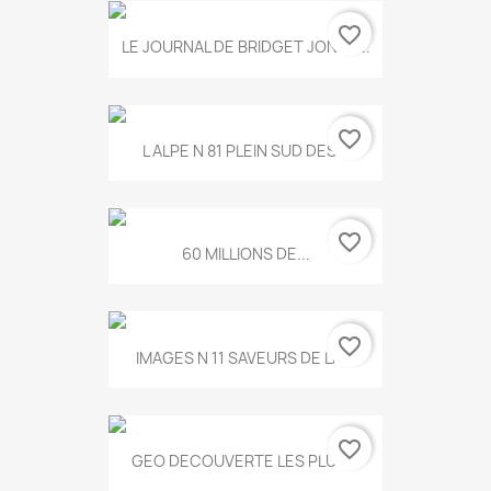
favorite_border
LE JOURNAL DE BRIDGET JONES...
favorite_border
L ALPE N 81 PLEIN SUD DES...
favorite_border
60 MILLIONS DE...
favorite_border
IMAGES N 11 SAVEURS DE LA...
favorite_border
GEO DECOUVERTE LES PLUS...