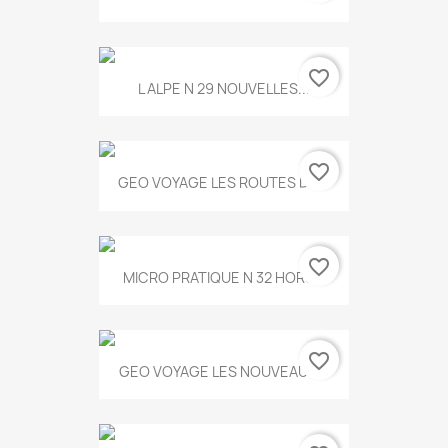
favorite_border
L ALPE N 29 NOUVELLES...
favorite_border
GEO VOYAGE LES ROUTES DE...
favorite_border
MICRO PRATIQUE N 32 HORS...
favorite_border
GEO VOYAGE LES NOUVEAUX...