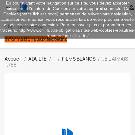
En poursuivant votre navigation sur ce site, vous devez accepter


l’utilisation et l'écriture de Cookies sur votre appareil connecté. Ces
Cookies (petits fichiers texte) permettent de suivre votre navigation,
actualiser votre panier, vous reconnaitre lors de votre prochaine visite
et sécuriser votre connexion. Pour en savoir plus et paramétrer les
search
traceurs: http://www.cnil.fr/vos-obligations/sites-web-cookies-et-autres-
traceurs/que-dit-la-loi/
Informations aux lecteurs
Accueil
ADULTE
-
FILMS BLANCS
JE L AIMAIS
T.755