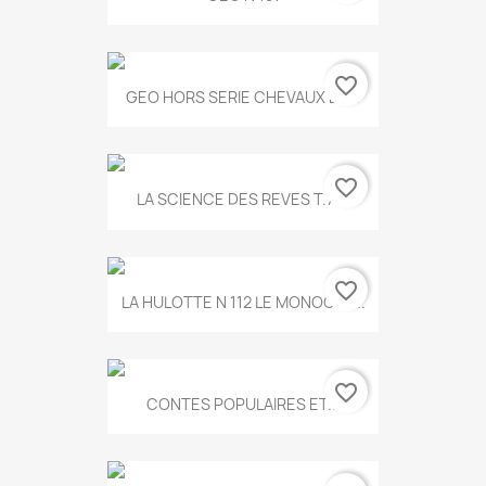
favorite_border
GEO HORS SERIE CHEVAUX ET...
favorite_border
LA SCIENCE DES REVES T.787
favorite_border
LA HULOTTE N 112 LE MONOCLE...
favorite_border
CONTES POPULAIRES ET...