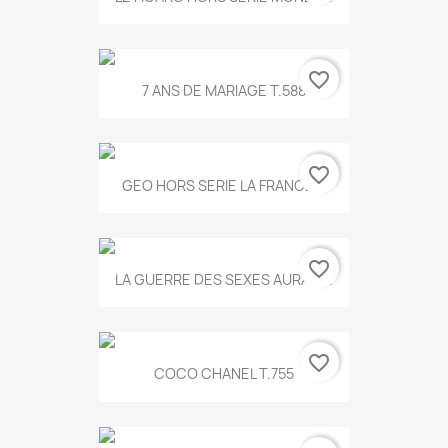
favorite_border
7 ANS DE MARIAGE T.588
favorite_border
GEO HORS SERIE LA FRANCE...
favorite_border
LA GUERRE DES SEXES AURA T...
favorite_border
COCO CHANEL T.755