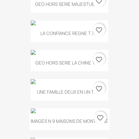
favorite_border
GEO HORS SERIE MAJESTUEUX...
favorite_border
LA CONFIANCE REGNE T.778
favorite_border
GEO HORS SERIE LA CHINE T.497
favorite_border
UNE FAMILLE DEUX EN UN T.675
favorite_border
IMAGES N 9 MAISONS DE MONTAGNE