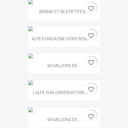
favorite_border
BARNIE ET SES PETITES...
favorite_border
ALPES MAGAZINE HORS SERIE N...
favorite_border
60 MILLIONS DE...
favorite_border
L ALPE N 84 OBSERVATOIRE UN...
favorite_border
60 MILLIONS DE...