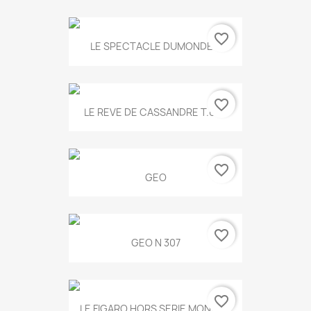
favorite_border
LE SPECTACLE DUMONDE...
favorite_border
LE REVE DE CASSANDRE T.634
favorite_border
GEO
favorite_border
GEO N 307
favorite_border
LE FIGARO HORS SERIE MONET...