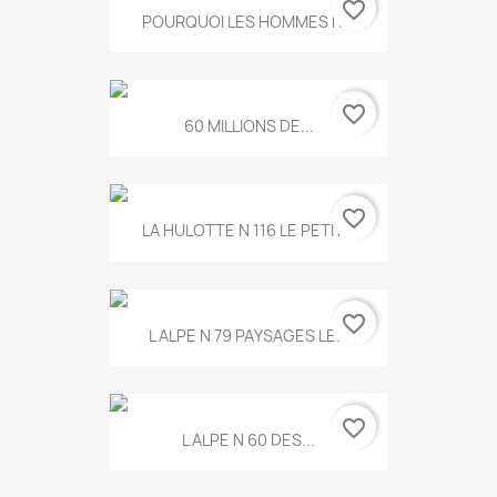
favorite_border
POURQUOI LES HOMMES N...
favorite_border
60 MILLIONS DE...
favorite_border
LA HULOTTE N 116 LE PETIT...
favorite_border
L ALPE N 79 PAYSAGES LE...
favorite_border
L ALPE N 60 DES...