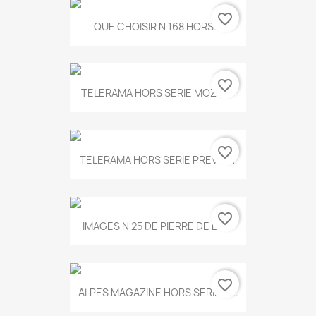
favorite_border
QUE CHOISIR N 168 HORS...
favorite_border
TELERAMA HORS SERIE MOZART
favorite_border
TELERAMA HORS SERIE PREVERT
favorite_border
IMAGES N 25 DE PIERRE DE BOIS
favorite_border
ALPES MAGAZINE HORS SERIE N...