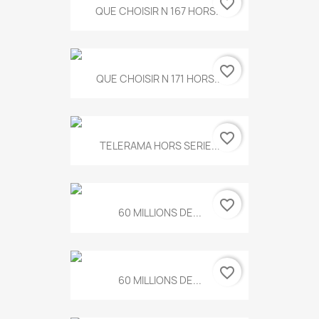
favorite_border
QUE CHOISIR N 167 HORS...
favorite_border
QUE CHOISIR N 171 HORS...
favorite_border
TELERAMA HORS SERIE...
favorite_border
60 MILLIONS DE...
favorite_border
60 MILLIONS DE...