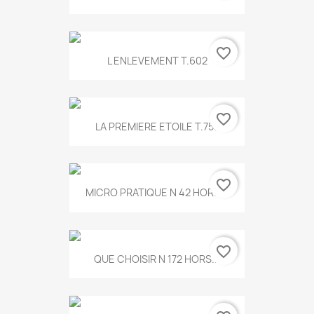
favorite_border
L ENLEVEMENT T.602
favorite_border
LA PREMIERE ETOILE T.755
favorite_border
MICRO PRATIQUE N 42 HORS...
favorite_border
QUE CHOISIR N 172 HORS...