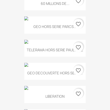
favorite_border
60 MILLIONS DE...
favorite_border
GEO HORS SERIE PARCS...
favorite_border
TELERAMA HORS SERIE PAUL KLEE
favorite_border
GEO DECOUVERTE HORS SERIE...
favorite_border
LIBERATION