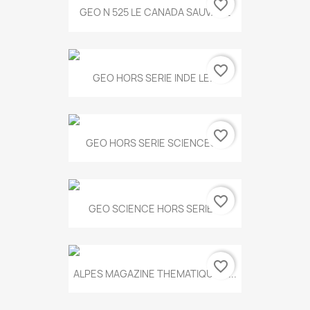
favorite_border
GEO N 525 LE CANADA SAUVAGE
favorite_border
GEO HORS SERIE INDE LE...
favorite_border
GEO HORS SERIE SCIENCES...
favorite_border
GEO SCIENCE HORS SERIE...
favorite_border
ALPES MAGAZINE THEMATIQUE N...