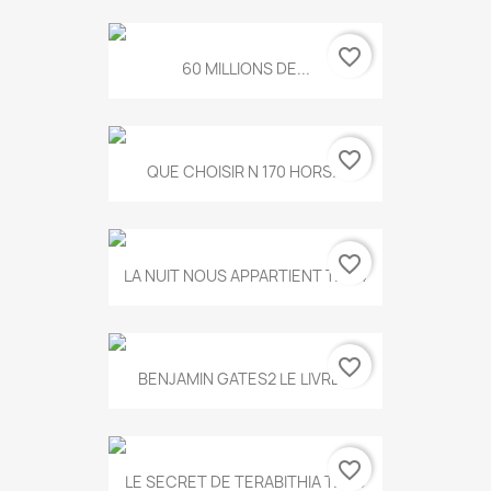
favorite_border
60 MILLIONS DE...
favorite_border
QUE CHOISIR N 170 HORS...
favorite_border
LA NUIT NOUS APPARTIENT T.634
favorite_border
BENJAMIN GATES2 LE LIVRE...
favorite_border
LE SECRET DE TERABITHIA T.560