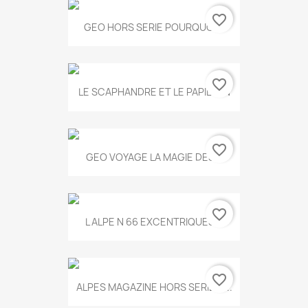
favorite_border
GEO HORS SERIE POURQUOI...
favorite_border
LE SCAPHANDRE ET LE PAPILLON
favorite_border
GEO VOYAGE LA MAGIE DES...
favorite_border
L ALPE N 66 EXCENTRIQUES...
favorite_border
ALPES MAGAZINE HORS SERIE N...