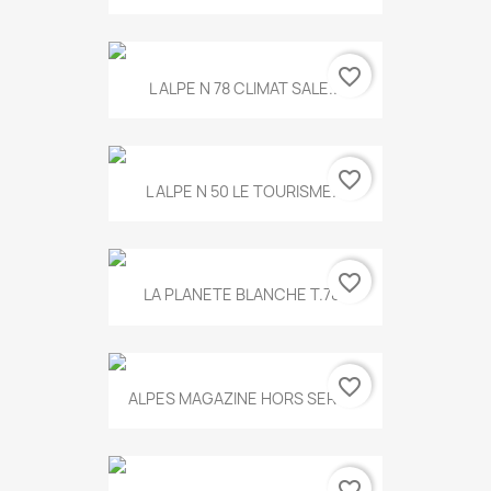
favorite_border
L ALPE N 78 CLIMAT SALE...
favorite_border
L ALPE N 50 LE TOURISME...
favorite_border
LA PLANETE BLANCHE T.785
favorite_border
ALPES MAGAZINE HORS SERIE...
favorite_border