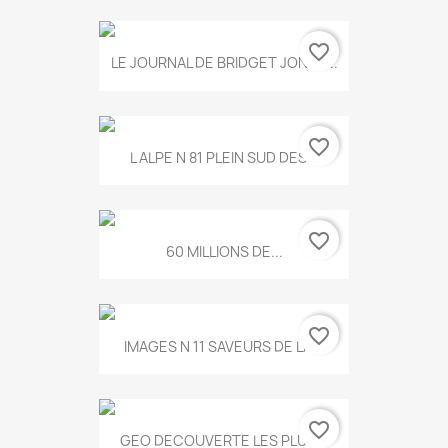
favorite_border
LE JOURNAL DE BRIDGET JONES...
favorite_border
L ALPE N 81 PLEIN SUD DES...
favorite_border
60 MILLIONS DE...
favorite_border
IMAGES N 11 SAVEURS DE LA...
favorite_border
GEO DECOUVERTE LES PLUS...