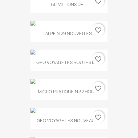
favorite_border
60 MILLIONS DE...
favorite_border
L ALPE N 29 NOUVELLES...
favorite_border
GEO VOYAGE LES ROUTES DE...
favorite_border
MICRO PRATIQUE N 32 HORS...
favorite_border
GEO VOYAGE LES NOUVEAUX...