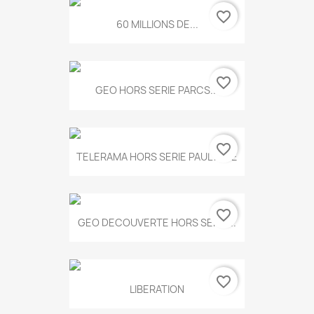
favorite_border
60 MILLIONS DE...
favorite_border
GEO HORS SERIE PARCS...
favorite_border
TELERAMA HORS SERIE PAUL KLEE
favorite_border
GEO DECOUVERTE HORS SERIE...
favorite_border
LIBERATION