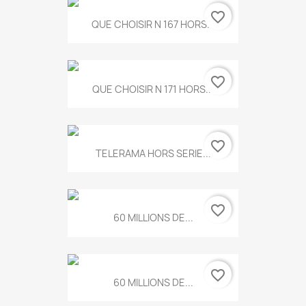
favorite_border
QUE CHOISIR N 167 HORS...
favorite_border
QUE CHOISIR N 171 HORS...
favorite_border
TELERAMA HORS SERIE...
favorite_border
60 MILLIONS DE...
favorite_border
60 MILLIONS DE...