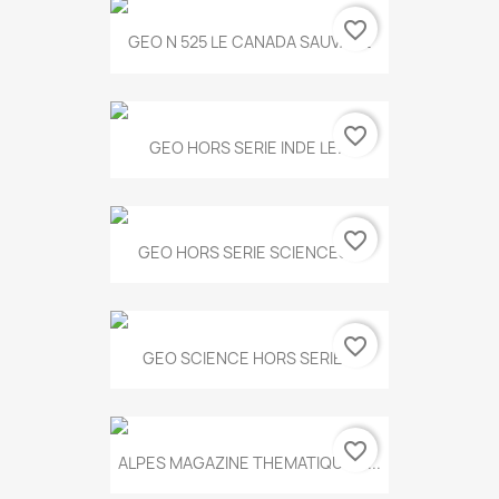
favorite_border
GEO N 525 LE CANADA SAUVAGE
favorite_border
GEO HORS SERIE INDE LE...
favorite_border
GEO HORS SERIE SCIENCES...
favorite_border
GEO SCIENCE HORS SERIE...
favorite_border
ALPES MAGAZINE THEMATIQUE N...