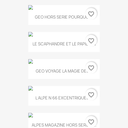
favorite_border
GEO HORS SERIE POURQUOI...
favorite_border
LE SCAPHANDRE ET LE PAPILLON
favorite_border
GEO VOYAGE LA MAGIE DES...
favorite_border
L ALPE N 66 EXCENTRIQUES...
favorite_border
ALPES MAGAZINE HORS SERIE N...