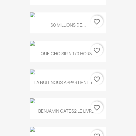
favorite_border
60 MILLIONS DE...
favorite_border
QUE CHOISIR N 170 HORS...
favorite_border
LA NUIT NOUS APPARTIENT T.634
favorite_border
BENJAMIN GATES2 LE LIVRE...