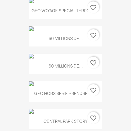
favorite_border
GEO VOYAGE SPECIAL TERROIRS...
favorite_border
60 MILLIONS DE...
favorite_border
60 MILLIONS DE...
favorite_border
GEO HORS SERIE PRENDRE LE...
favorite_border
CENTRAL PARK STORY