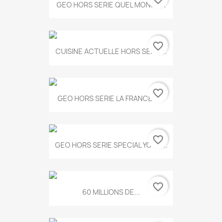
GEO HORS SERIE QUEL MONDE...
favorite_border
CUISINE ACTUELLE HORS SERIE...
favorite_border
GEO HORS SERIE LA FRANCE A...
favorite_border
GEO HORS SERIE SPECIAL YOGA...
favorite_border
60 MILLIONS DE...