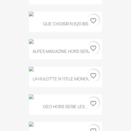
favorite_border
QUE CHOISIR N 620 BIS
favorite_border
ALPES MAGAZINE HORS SERIE N...
favorite_border
LA HULOTTE N 113 LE MONOCLE...
favorite_border
GEO HORS SERIE LES...