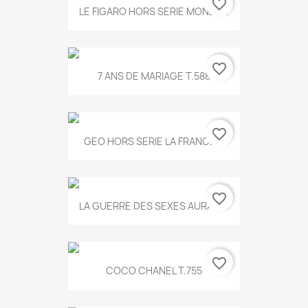
favorite_border
LE FIGARO HORS SERIE MONET...
favorite_border
7 ANS DE MARIAGE T.588
favorite_border
GEO HORS SERIE LA FRANCE...
favorite_border
LA GUERRE DES SEXES AURA T...
favorite_border
COCO CHANEL T.755