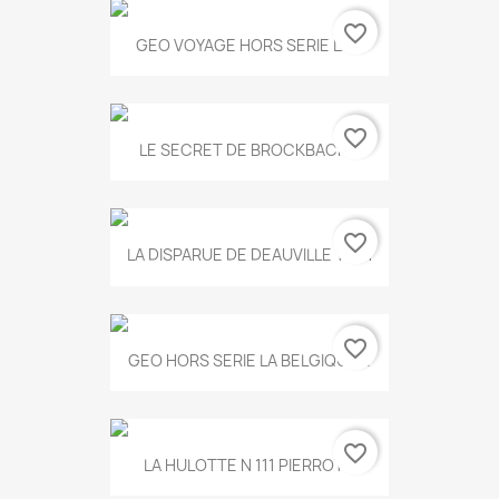
favorite_border
GEO VOYAGE HORS SERIE LA...
favorite_border
LE SECRET DE BROCKBACK...
favorite_border
LA DISPARUE DE DEAUVILLE T.551
favorite_border
GEO HORS SERIE LA BELGIQUE...
favorite_border
LA HULOTTE N 111 PIERROT...