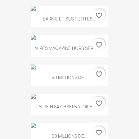
favorite_border
BARNIE ET SES PETITES...
favorite_border
ALPES MAGAZINE HORS SERIE N...
favorite_border
60 MILLIONS DE...
favorite_border
L ALPE N 84 OBSERVATOIRE UN...
favorite_border
60 MILLIONS DE...