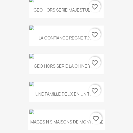
favorite_border
GEO HORS SERIE MAJESTUEUX...
favorite_border
LA CONFIANCE REGNE T.778
favorite_border
GEO HORS SERIE LA CHINE T.497
favorite_border
UNE FAMILLE DEUX EN UN T.675
favorite_border
IMAGES N 9 MAISONS DE MONTAGNE