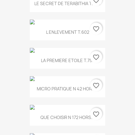
favorite_border
LE SECRET DE TERABITHIA T.560
favorite_border
L ENLEVEMENT T.602
favorite_border
LA PREMIERE ETOILE T.755
favorite_border
MICRO PRATIQUE N 42 HORS...
favorite_border
QUE CHOISIR N 172 HORS...