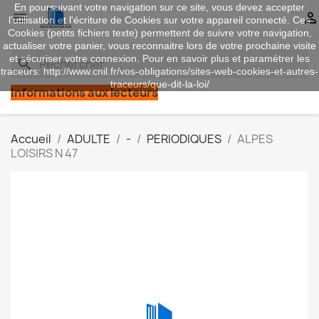
En poursuivant votre navigation sur ce site, vous devez accepter


l’utilisation et l'écriture de Cookies sur votre appareil connecté. Ces
Cookies (petits fichiers texte) permettent de suivre votre navigation,
actualiser votre panier, vous reconnaitre lors de votre prochaine visite
et sécuriser votre connexion. Pour en savoir plus et paramétrer les
search
traceurs: http://www.cnil.fr/vos-obligations/sites-web-cookies-et-autres-
traceurs/que-dit-la-loi/
Informations aux lecteurs
Accueil
ADULTE
-
PERIODIQUES
ALPES
LOISIRS N 47