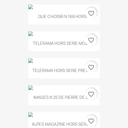
favorite_border
QUE CHOISIR N 168 HORS...
favorite_border
TELERAMA HORS SERIE MOZART
favorite_border
TELERAMA HORS SERIE PREVERT
favorite_border
IMAGES N 25 DE PIERRE DE BOIS
favorite_border
ALPES MAGAZINE HORS SERIE N...