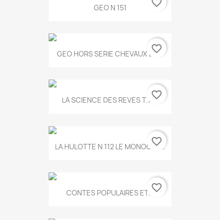
favorite_border
GEO N 151
favorite_border
GEO HORS SERIE CHEVAUX ET...
favorite_border
LA SCIENCE DES REVES T.787
favorite_border
LA HULOTTE N 112 LE MONOCLE...
favorite_border
CONTES POPULAIRES ET...