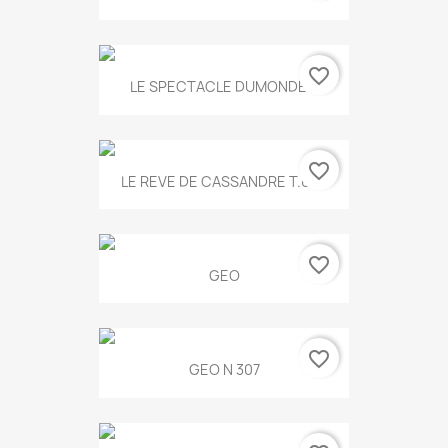
favorite_border
LE SPECTACLE DUMONDE...
favorite_border
LE REVE DE CASSANDRE T.634
favorite_border
GEO
favorite_border
GEO N 307