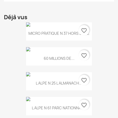
Déjà vus
favorite_border
MICRO PRATIQUE N 37 HORS SERIE
favorite_border
60 MILLIONS DE...
favorite_border
L ALPE N 25 L ALMANACH...
favorite_border
L ALPE N 61 PARC NATIONNAL...