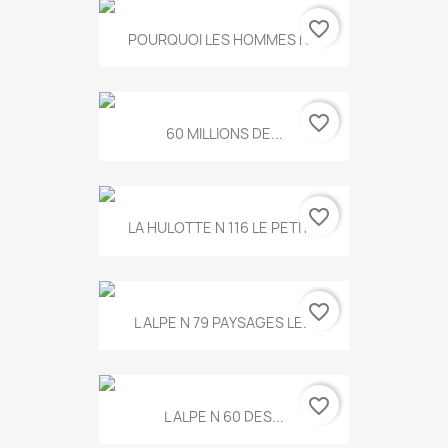
favorite_border
POURQUOI LES HOMMES N...
favorite_border
60 MILLIONS DE...
favorite_border
LA HULOTTE N 116 LE PETIT...
favorite_border
L ALPE N 79 PAYSAGES LE...
favorite_border
L ALPE N 60 DES...