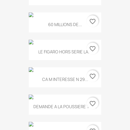
favorite_border
60 MILLIONS DE...
favorite_border
LE FIGARO HORS SERIE LA...
favorite_border
CA M INTERESSE N 29...
favorite_border
DEMANDE A LA POUSSIERE T.778