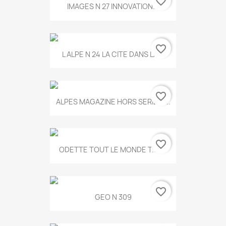
favorite_border
IMAGES N 27 INNOVATION...
favorite_border
L ALPE N 24 LA CITE DANS LA...
favorite_border
ALPES MAGAZINE HORS SERIE N...
favorite_border
ODETTE TOUT LE MONDE T.546
favorite_border
GEO N 309