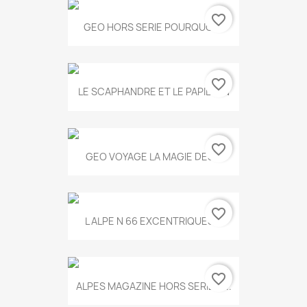
favorite_border
GEO HORS SERIE POURQUOI...
favorite_border
LE SCAPHANDRE ET LE PAPILLON
favorite_border
GEO VOYAGE LA MAGIE DES...
favorite_border
L ALPE N 66 EXCENTRIQUES...
favorite_border
ALPES MAGAZINE HORS SERIE N...