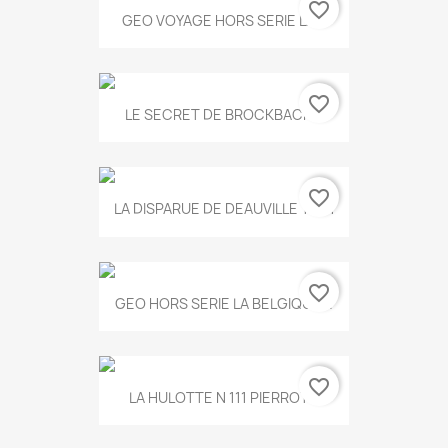
favorite_border
GEO VOYAGE HORS SERIE LA...
favorite_border
LE SECRET DE BROCKBACK...
favorite_border
LA DISPARUE DE DEAUVILLE T.551
favorite_border
GEO HORS SERIE LA BELGIQUE...
favorite_border
LA HULOTTE N 111 PIERROT...