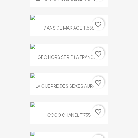
favorite_border
7 ANS DE MARIAGE T.588
favorite_border
GEO HORS SERIE LA FRANCE...
favorite_border
LA GUERRE DES SEXES AURA T...
favorite_border
COCO CHANEL T.755