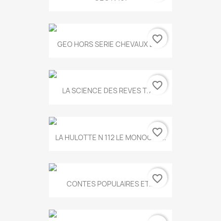
favorite_border
GEO HORS SERIE CHEVAUX ET...
favorite_border
LA SCIENCE DES REVES T.787
favorite_border
LA HULOTTE N 112 LE MONOCLE...
favorite_border
CONTES POPULAIRES ET...