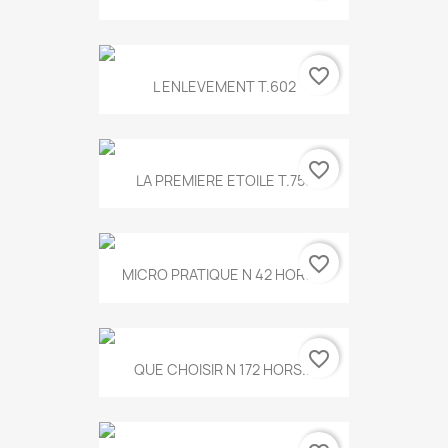
favorite_border
L ENLEVEMENT T.602
favorite_border
LA PREMIERE ETOILE T.755
favorite_border
MICRO PRATIQUE N 42 HORS...
favorite_border
QUE CHOISIR N 172 HORS...