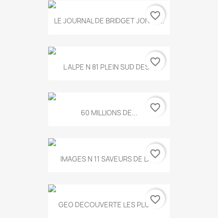
favorite_border
LE JOURNAL DE BRIDGET JONES...
favorite_border
L ALPE N 81 PLEIN SUD DES...
favorite_border
60 MILLIONS DE...
favorite_border
IMAGES N 11 SAVEURS DE LA...
favorite_border
GEO DECOUVERTE LES PLUS...