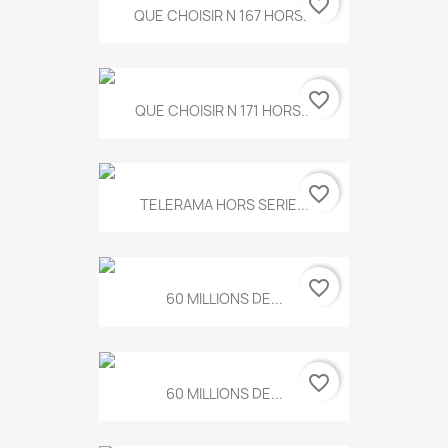
favorite_border
QUE CHOISIR N 167 HORS...
favorite_border
QUE CHOISIR N 171 HORS...
favorite_border
TELERAMA HORS SERIE...
favorite_border
60 MILLIONS DE...
favorite_border
60 MILLIONS DE...