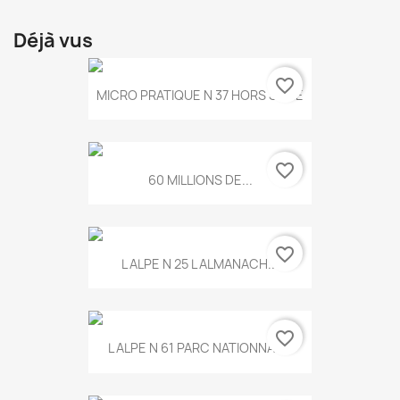
Déjà vus
favorite_border
MICRO PRATIQUE N 37 HORS SERIE
favorite_border
60 MILLIONS DE...
favorite_border
L ALPE N 25 L ALMANACH...
favorite_border
L ALPE N 61 PARC NATIONNAL...