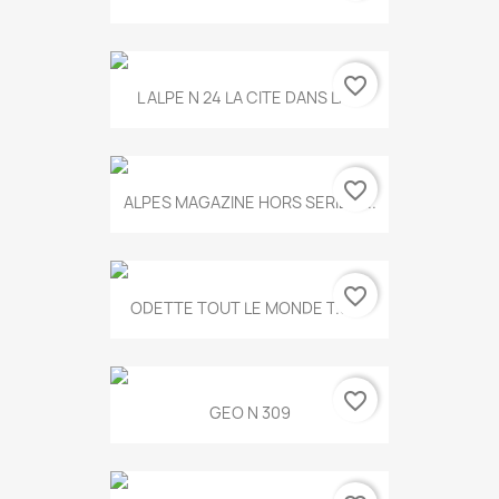
favorite_border
L ALPE N 24 LA CITE DANS LA...
favorite_border
ALPES MAGAZINE HORS SERIE N...
favorite_border
ODETTE TOUT LE MONDE T.546
favorite_border
GEO N 309