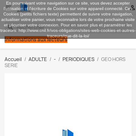
En poursuivant votre navigation sur ce site, vous devez accepter


l’utilisation et l'écriture de Cookies sur votre appareil connecté. Ces
Cookies (petits fichiers texte) permettent de suivre votre navigation,
actualiser votre panier, vous reconnaitre lors de votre prochaine visite
et sécuriser votre connexion. Pour en savoir plus et paramétrer les
search
traceurs: http://www.cnil.fr/vos-obligations/sites-web-cookies-et-autres-
traceurs/que-dit-la-loi/
Informations aux lecteurs
Accueil
ADULTE
-
PERIODIQUES
GEO HORS
SERIE