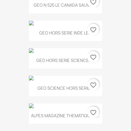
favorite_border
GEO N 525 LE CANADA SAUVAGE
favorite_border
GEO HORS SERIE INDE LE...
favorite_border
GEO HORS SERIE SCIENCES...
favorite_border
GEO SCIENCE HORS SERIE...
favorite_border
ALPES MAGAZINE THEMATIQUE N...