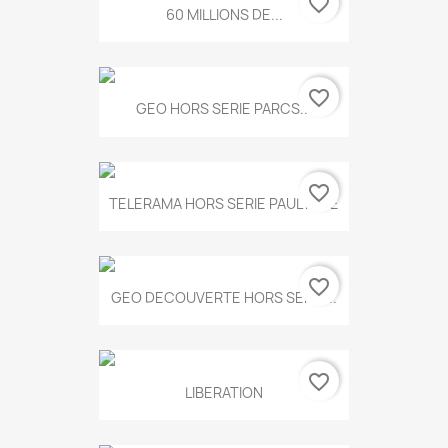
favorite_border
60 MILLIONS DE...
favorite_border
GEO HORS SERIE PARCS...
favorite_border
TELERAMA HORS SERIE PAUL KLEE
favorite_border
GEO DECOUVERTE HORS SERIE...
favorite_border
LIBERATION