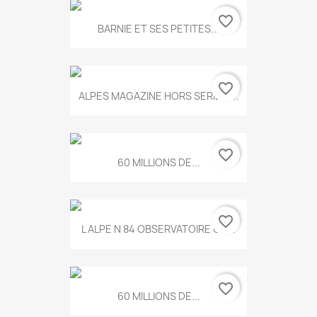
favorite_border
BARNIE ET SES PETITES...
favorite_border
ALPES MAGAZINE HORS SERIE N...
favorite_border
60 MILLIONS DE...
favorite_border
L ALPE N 84 OBSERVATOIRE UN...
favorite_border
60 MILLIONS DE...