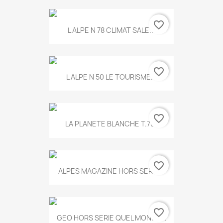
favorite_border
L ALPE N 78 CLIMAT SALE...
favorite_border
L ALPE N 50 LE TOURISME...
favorite_border
LA PLANETE BLANCHE T.785
favorite_border
ALPES MAGAZINE HORS SERIE...
favorite_border
GEO HORS SERIE QUEL MONDE...