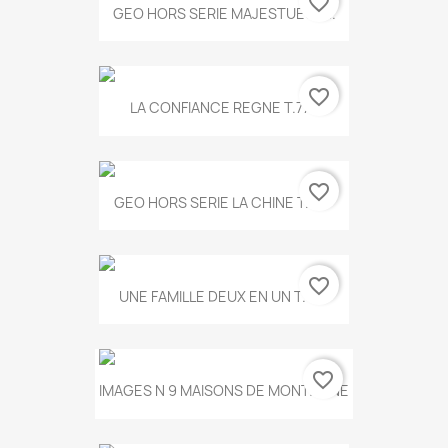
favorite_border
GEO HORS SERIE MAJESTUEUX...
favorite_border
LA CONFIANCE REGNE T.778
favorite_border
GEO HORS SERIE LA CHINE T.497
favorite_border
UNE FAMILLE DEUX EN UN T.675
favorite_border
IMAGES N 9 MAISONS DE MONTAGNE