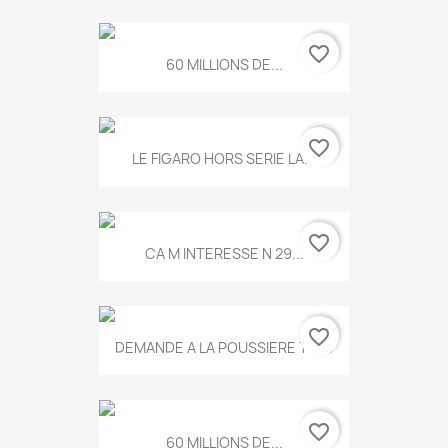
favorite_border
60 MILLIONS DE...
favorite_border
LE FIGARO HORS SERIE LA...
favorite_border
CA M INTERESSE N 29...
favorite_border
DEMANDE A LA POUSSIERE T.778
favorite_border
60 MILLIONS DE...