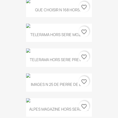
favorite_border
QUE CHOISIR N 168 HORS...
favorite_border
TELERAMA HORS SERIE MOZART
favorite_border
TELERAMA HORS SERIE PREVERT
favorite_border
IMAGES N 25 DE PIERRE DE BOIS
favorite_border
ALPES MAGAZINE HORS SERIE N...