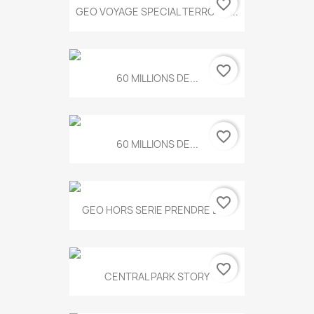
favorite_border
GEO VOYAGE SPECIAL TERROIRS...
favorite_border
60 MILLIONS DE...
favorite_border
60 MILLIONS DE...
favorite_border
GEO HORS SERIE PRENDRE LE...
favorite_border
CENTRAL PARK STORY