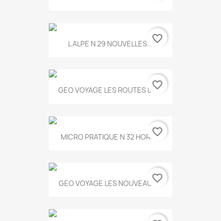
favorite_border
L ALPE N 29 NOUVELLES...
favorite_border
GEO VOYAGE LES ROUTES DE...
favorite_border
MICRO PRATIQUE N 32 HORS...
favorite_border
GEO VOYAGE LES NOUVEAUX...