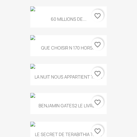
favorite_border
60 MILLIONS DE...
favorite_border
QUE CHOISIR N 170 HORS...
favorite_border
LA NUIT NOUS APPARTIENT T.634
favorite_border
BENJAMIN GATES2 LE LIVRE...
favorite_border
LE SECRET DE TERABITHIA T.560