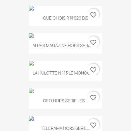
favorite_border
QUE CHOISIR N 620 BIS
favorite_border
ALPES MAGAZINE HORS SERIE N...
favorite_border
LA HULOTTE N 113 LE MONOCLE...
favorite_border
GEO HORS SERIE LES...
favorite_border
TELERAMA HORS SERIE...