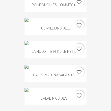
favorite_border
POURQUOI LES HOMMES N...
favorite_border
60 MILLIONS DE...
favorite_border
LA HULOTTE N 116 LE PETIT...
favorite_border
L ALPE N 79 PAYSAGES LE...
favorite_border
L ALPE N 60 DES...