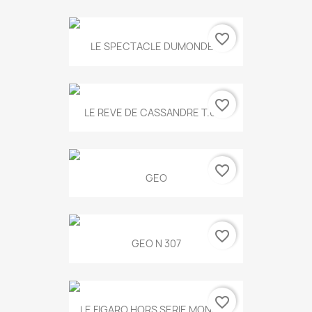
favorite_border
LE SPECTACLE DUMONDE...
favorite_border
LE REVE DE CASSANDRE T.634
favorite_border
GEO
favorite_border
GEO N 307
favorite_border
LE FIGARO HORS SERIE MONET...