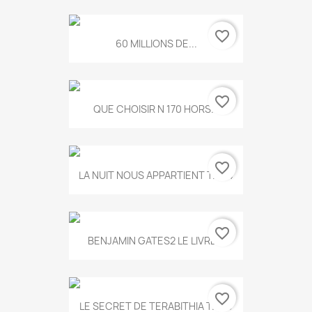
favorite_border
60 MILLIONS DE...
favorite_border
QUE CHOISIR N 170 HORS...
favorite_border
LA NUIT NOUS APPARTIENT T.634
favorite_border
BENJAMIN GATES2 LE LIVRE...
favorite_border
LE SECRET DE TERABITHIA T.560