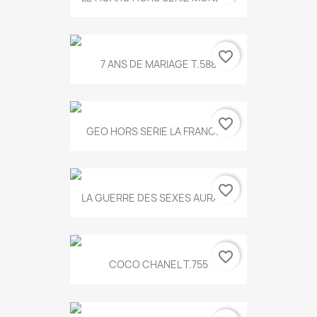
favorite_border
7 ANS DE MARIAGE T.588
favorite_border
GEO HORS SERIE LA FRANCE...
favorite_border
LA GUERRE DES SEXES AURA T...
favorite_border
COCO CHANEL T.755