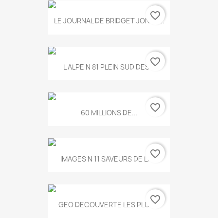
favorite_border
LE JOURNAL DE BRIDGET JONES...
favorite_border
L ALPE N 81 PLEIN SUD DES...
favorite_border
60 MILLIONS DE...
favorite_border
IMAGES N 11 SAVEURS DE LA...
favorite_border
GEO DECOUVERTE LES PLUS...