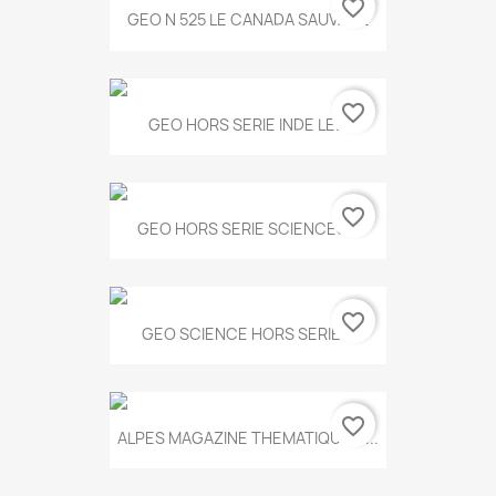
favorite_border
GEO N 525 LE CANADA SAUVAGE
favorite_border
GEO HORS SERIE INDE LE...
favorite_border
GEO HORS SERIE SCIENCES...
favorite_border
GEO SCIENCE HORS SERIE...
favorite_border
ALPES MAGAZINE THEMATIQUE N...