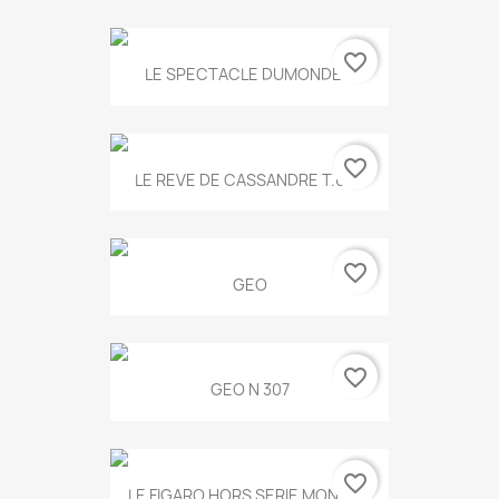
favorite_border
LE SPECTACLE DUMONDE...
favorite_border
LE REVE DE CASSANDRE T.634
favorite_border
GEO
favorite_border
GEO N 307
favorite_border
LE FIGARO HORS SERIE MONET...