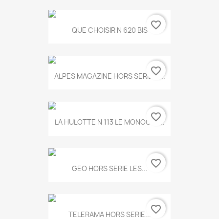
favorite_border
QUE CHOISIR N 620 BIS
favorite_border
ALPES MAGAZINE HORS SERIE N...
favorite_border
LA HULOTTE N 113 LE MONOCLE...
favorite_border
GEO HORS SERIE LES...
favorite_border
TELERAMA HORS SERIE...