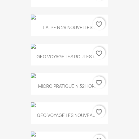
favorite_border
L ALPE N 29 NOUVELLES...
favorite_border
GEO VOYAGE LES ROUTES DE...
favorite_border
MICRO PRATIQUE N 32 HORS...
favorite_border
GEO VOYAGE LES NOUVEAUX...