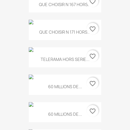
favorite_border
QUE CHOISIR N 167 HORS...
favorite_border
QUE CHOISIR N 171 HORS...
favorite_border
TELERAMA HORS SERIE...
favorite_border
60 MILLIONS DE...
favorite_border
60 MILLIONS DE...