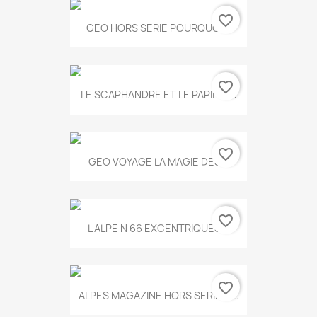
favorite_border
GEO HORS SERIE POURQUOI...
favorite_border
LE SCAPHANDRE ET LE PAPILLON
favorite_border
GEO VOYAGE LA MAGIE DES...
favorite_border
L ALPE N 66 EXCENTRIQUES...
favorite_border
ALPES MAGAZINE HORS SERIE N...