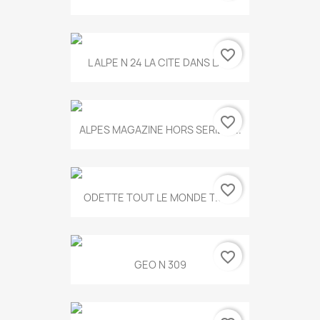
favorite_border
L ALPE N 24 LA CITE DANS LA...
favorite_border
ALPES MAGAZINE HORS SERIE N...
favorite_border
ODETTE TOUT LE MONDE T.546
favorite_border
GEO N 309