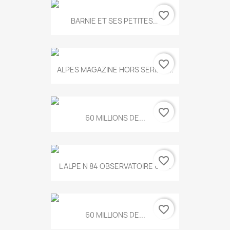
favorite_border
BARNIE ET SES PETITES...
favorite_border
ALPES MAGAZINE HORS SERIE N...
favorite_border
60 MILLIONS DE...
favorite_border
L ALPE N 84 OBSERVATOIRE UN...
favorite_border
60 MILLIONS DE...