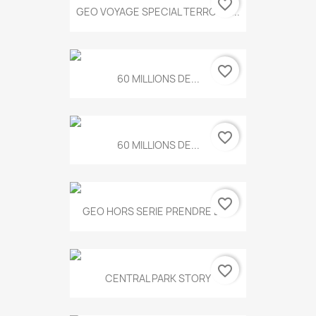
favorite_border
GEO VOYAGE SPECIAL TERROIRS...
favorite_border
60 MILLIONS DE...
favorite_border
60 MILLIONS DE...
favorite_border
GEO HORS SERIE PRENDRE LE...
favorite_border
CENTRAL PARK STORY