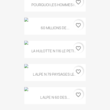
favorite_border
POURQUOI LES HOMMES N...
favorite_border
60 MILLIONS DE...
favorite_border
LA HULOTTE N 116 LE PETIT...
favorite_border
L ALPE N 79 PAYSAGES LE...
favorite_border
L ALPE N 60 DES...