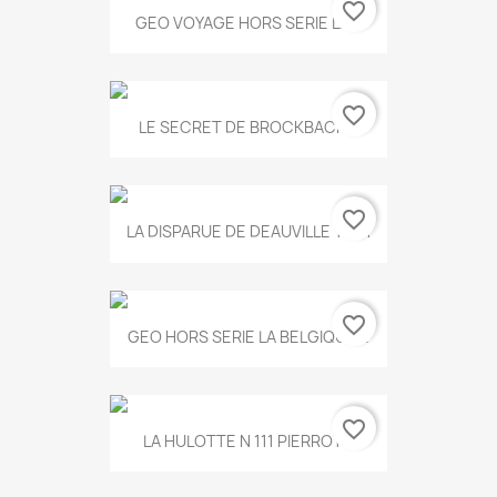
favorite_border
GEO VOYAGE HORS SERIE LA...
favorite_border
LE SECRET DE BROCKBACK...
favorite_border
LA DISPARUE DE DEAUVILLE T.551
favorite_border
GEO HORS SERIE LA BELGIQUE...
favorite_border
LA HULOTTE N 111 PIERROT...