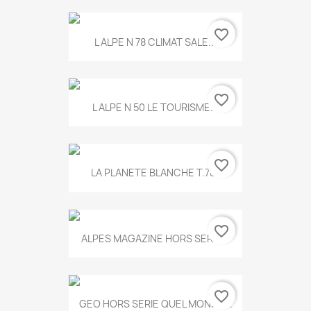
favorite_border
L ALPE N 78 CLIMAT SALE...
favorite_border
L ALPE N 50 LE TOURISME...
favorite_border
LA PLANETE BLANCHE T.785
favorite_border
ALPES MAGAZINE HORS SERIE...
favorite_border
GEO HORS SERIE QUEL MONDE...