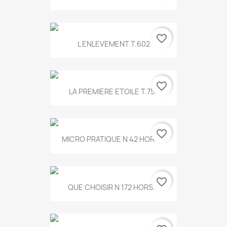
favorite_border
L ENLEVEMENT T.602
favorite_border
LA PREMIERE ETOILE T.755
favorite_border
MICRO PRATIQUE N 42 HORS...
favorite_border
QUE CHOISIR N 172 HORS...