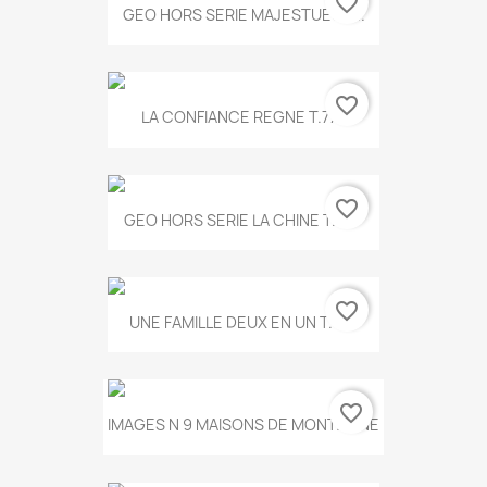
favorite_border
GEO HORS SERIE MAJESTUEUX...
favorite_border
LA CONFIANCE REGNE T.778
favorite_border
GEO HORS SERIE LA CHINE T.497
favorite_border
UNE FAMILLE DEUX EN UN T.675
favorite_border
IMAGES N 9 MAISONS DE MONTAGNE