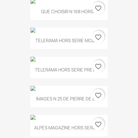
favorite_border
QUE CHOISIR N 168 HORS...
favorite_border
TELERAMA HORS SERIE MOZART
favorite_border
TELERAMA HORS SERIE PREVERT
favorite_border
IMAGES N 25 DE PIERRE DE BOIS
favorite_border
ALPES MAGAZINE HORS SERIE N...