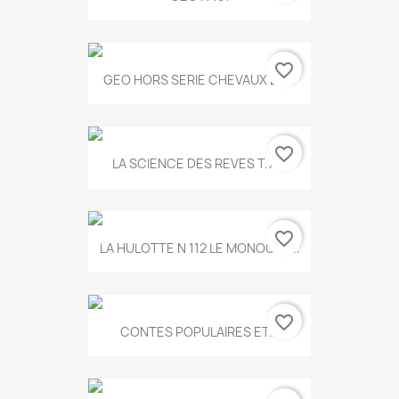
favorite_border
GEO HORS SERIE CHEVAUX ET...
favorite_border
LA SCIENCE DES REVES T.787
favorite_border
LA HULOTTE N 112 LE MONOCLE...
favorite_border
CONTES POPULAIRES ET...