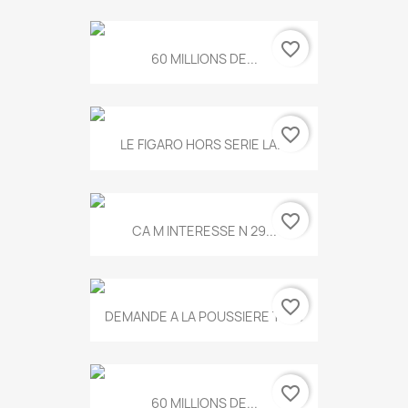
favorite_border
60 MILLIONS DE...
favorite_border
LE FIGARO HORS SERIE LA...
favorite_border
CA M INTERESSE N 29...
favorite_border
DEMANDE A LA POUSSIERE T.778
favorite_border
60 MILLIONS DE...