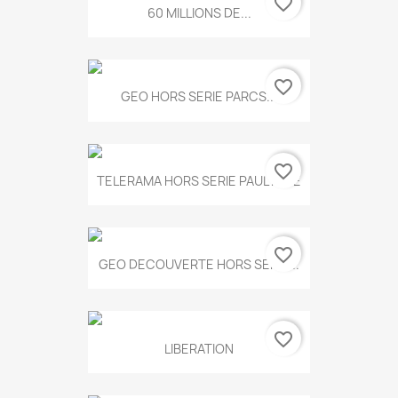
favorite_border
60 MILLIONS DE...
favorite_border
GEO HORS SERIE PARCS...
favorite_border
TELERAMA HORS SERIE PAUL KLEE
favorite_border
GEO DECOUVERTE HORS SERIE...
favorite_border
LIBERATION