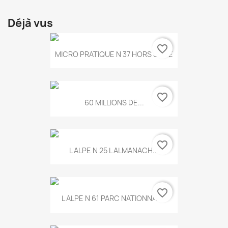
Déjà vus
favorite_border
MICRO PRATIQUE N 37 HORS SERIE
favorite_border
60 MILLIONS DE...
favorite_border
L ALPE N 25 L ALMANACH...
favorite_border
L ALPE N 61 PARC NATIONNAL...