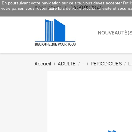
En poursuivant votre navigation sur ce site, vous devez accepter l’utili
Appelez-nous :
04 50 02 78 45
votre panier, vous reconnaitre lors de votre prochaine visite et sécuri
NOUVEAUTÉ(S
Accueil
ADULTE
-
PERIODIQUES
L