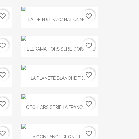
vorite_border
favorite_border
Aperçu rapide

.
L ALPE N 61 PARC NATIONNAL...
vorite_border
favorite_border
Aperçu rapide

TELERAMA HORS SERIE DOISNEAU
vorite_border
favorite_border
Aperçu rapide

.
LA PLANETE BLANCHE T.785
vorite_border
favorite_border
Aperçu rapide

E...
GEO HORS SERIE LA FRANCE A...
vorite_border
favorite_border
Aperçu rapide

X...
LA CONFIANCE REGNE T.778