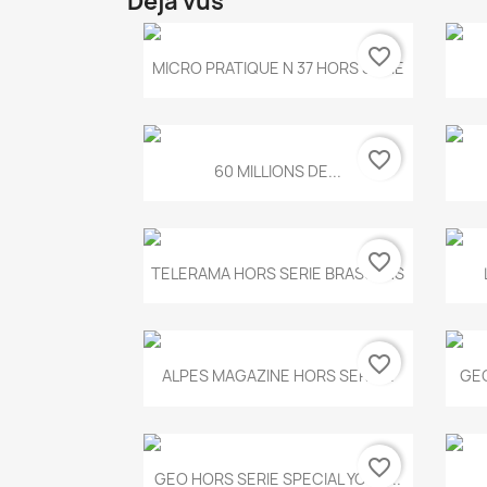
Déjà vus
favorite_border
Aperçu rapide

MICRO PRATIQUE N 37 HORS SERIE
favorite_border
Aperçu rapide

60 MILLIONS DE...
favorite_border
Aperçu rapide

TELERAMA HORS SERIE BRASSENS
favorite_border
Aperçu rapide

ALPES MAGAZINE HORS SERIE...
GEO
favorite_border
Aperçu rapide

GEO HORS SERIE SPECIAL YOGA...