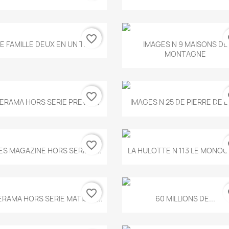
favorite_border
fa
Aperçu rapide
Aperçu rapide


E FAMILLE DEUX EN UN T.675
IMAGES N 9 MAISONS DE
MONTAGNE
favorite_border
fa
Aperçu rapide
Aperçu rapide


ERAMA HORS SERIE PREVERT
IMAGES N 25 DE PIERRE DE 
favorite_border
fa
Aperçu rapide
Aperçu rapide


ES MAGAZINE HORS SERIE N...
LA HULOTTE N 113 LE MONOCL
favorite_border
fa
Aperçu rapide
Aperçu rapide


ERAMA HORS SERIE MATISSE...
60 MILLIONS DE...