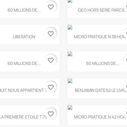
favorite_border
fa
Aperçu rapide
Aperçu rapide


60 MILLIONS DE...
GEO HORS SERIE PARCS..
favorite_border
fa
Aperçu rapide
Aperçu rapide


LIBERATION
MICRO PRATIQUE N 38 HORS
favorite_border
fa
Aperçu rapide
Aperçu rapide


60 MILLIONS DE...
60 MILLIONS DE...
favorite_border
fa
Aperçu rapide
Aperçu rapide


NUIT NOUS APPARTIENT T.634
BENJAMIN GATES2 LE LIVRE.
favorite_border
fa
Aperçu rapide
Aperçu rapide


LA PREMIERE ETOILE T.755
MICRO PRATIQUE N 42 HORS