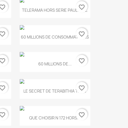
vorite_border
favorite_border
Aperçu rapide

.
TELERAMA HORS SERIE PAUL KLEE
vorite_border
favorite_border
Aperçu rapide

...
60 MILLIONS DE CONSOMMATEURS
vorite_border
favorite_border
Aperçu rapide

60 MILLIONS DE...
vorite_border
favorite_border
Aperçu rapide

..
LE SECRET DE TERABITHIA T.560
vorite_border
favorite_border
Aperçu rapide

...
QUE CHOISIR N 172 HORS...