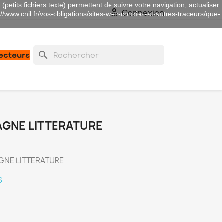
(petits fichiers texte) permettent de suivre votre navigation, actualiser

Connexion
://www.cnil.fr/vos-obligations/sites-web-cookies-et-autres-traceurs/que-
search
lecteurs
AGNE LITTERATURE
TAGNE LITTERATURE
S