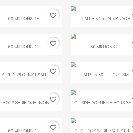
favorite_border
fa
Aperçu rapide
Aperçu rapide


60 MILLIONS DE...
L ALPE N 25 L ALMANACH..
favorite_border
fa
Aperçu rapide
Aperçu rapide


60 MILLIONS DE...
60 MILLIONS DE...
favorite_border
fa
Aperçu rapide
Aperçu rapide


L ALPE N 78 CLIMAT SALE...
L ALPE N 50 LE TOURISME..
favorite_border
fa
Aperçu rapide
Aperçu rapide


 HORS SERIE QUEL MONDE...
CUISINE ACTUELLE HORS SERI
favorite_border
fa
Aperçu rapide
Aperçu rapide


60 MILLIONS DE...
GEO HORS SERIE MAJESTUEU