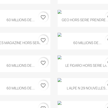
favorite_border
fa
Aperçu rapide
Aperçu rapide


60 MILLIONS DE...
GEO HORS SERIE PRENDRE LE
favorite_border
fa
Aperçu rapide
Aperçu rapide


ES MAGAZINE HORS SERIE N...
60 MILLIONS DE...
favorite_border
fa
Aperçu rapide
Aperçu rapide


60 MILLIONS DE...
LE FIGARO HORS SERIE LA..
favorite_border
fa
Aperçu rapide
Aperçu rapide


60 MILLIONS DE...
L ALPE N 29 NOUVELLES..