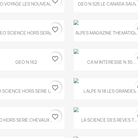
favorite_border
fa
Aperçu rapide
Aperçu rapide


O VOYAGE LES NOUVEAUX...
GEO N 525 LE CANADA SAUV
favorite_border
fa
Aperçu rapide
Aperçu rapide


EO SCIENCE HORS SERIE...
ALPES MAGAZINE THEMATIQUE
favorite_border
fa
Aperçu rapide
Aperçu rapide


GEO N 162
CA M INTERESSE N 30...
favorite_border
fa
Aperçu rapide
Aperçu rapide


 SCIENCE HORS SERIE UNE...
L ALPE N 18 LES GRANDES..
favorite_border
fa
Aperçu rapide
Aperçu rapide


O HORS SERIE CHEVAUX ET...
LA SCIENCE DES REVES T.7