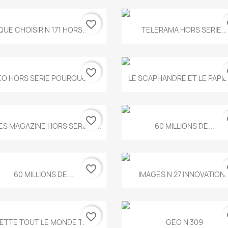
favorite_border
fa
Aperçu rapide
Aperçu rapide


QUE CHOISIR N 171 HORS...
TELERAMA HORS SERIE...
favorite_border
fa
Aperçu rapide
Aperçu rapide


O HORS SERIE POURQUOI...
LE SCAPHANDRE ET LE PAPI
favorite_border
fa
Aperçu rapide
Aperçu rapide


ES MAGAZINE HORS SERIE N...
60 MILLIONS DE...
favorite_border
fa
Aperçu rapide
Aperçu rapide


60 MILLIONS DE...
IMAGES N 27 INNOVATION..
favorite_border
fa
Aperçu rapide
Aperçu rapide


ETTE TOUT LE MONDE T.546
GEO N 309