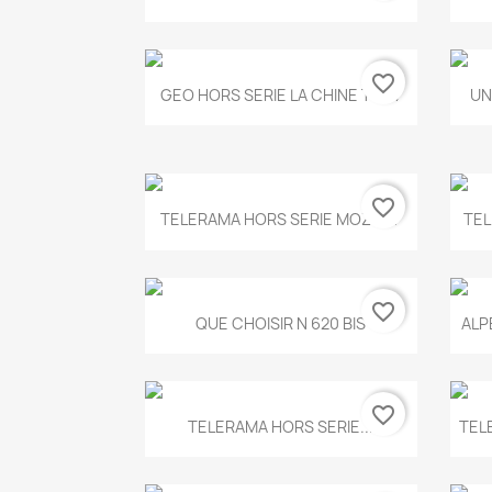
favorite_border
Aperçu rapide

GEO HORS SERIE LA CHINE T.497
UN
favorite_border
Aperçu rapide

TELERAMA HORS SERIE MOZART
TEL
favorite_border
Aperçu rapide

QUE CHOISIR N 620 BIS
ALP
favorite_border
Aperçu rapide

TELERAMA HORS SERIE...
TEL