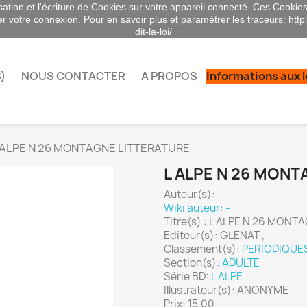
sation et l'écriture de Cookies sur votre appareil connecté. Ces Cookies 
ser votre connexion. Pour en savoir plus et paramétrer les traceurs: http
dit-la-loi/
)
NOUS CONTACTER
A PROPOS
Informations aux 
 ALPE N 26 MONTAGNE LITTERATURE
L ALPE N 26 MONT
Auteur(s):
-
Wiki auteur: -
Titre(s) : L ALPE N 26 MON
Editeur(s): GLENAT ,
Classement(s):
PERIODIQUE
Section(s):
ADULTE
Série BD:
L ALPE
Illustrateur(s): ANONYME
Prix: 15,00