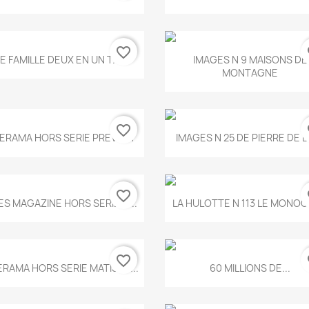
favorite_border
fa
Aperçu rapide
Aperçu rapide


E FAMILLE DEUX EN UN T.675
IMAGES N 9 MAISONS DE
MONTAGNE
favorite_border
fa
Aperçu rapide
Aperçu rapide


ERAMA HORS SERIE PREVERT
IMAGES N 25 DE PIERRE DE 
favorite_border
fa
Aperçu rapide
Aperçu rapide


ES MAGAZINE HORS SERIE N...
LA HULOTTE N 113 LE MONOCL
favorite_border
fa
Aperçu rapide
Aperçu rapide


ERAMA HORS SERIE MATISSE...
60 MILLIONS DE...