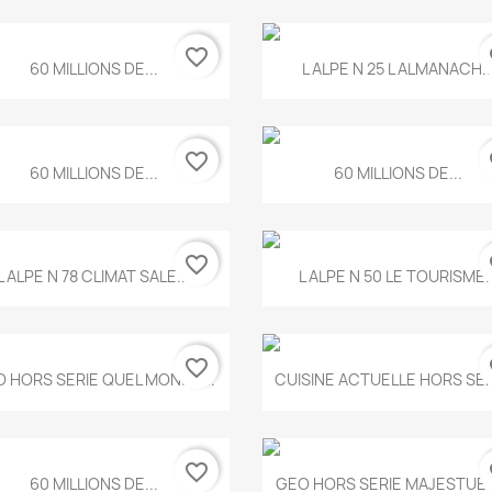
favorite_border
fa
Aperçu rapide
Aperçu rapide


60 MILLIONS DE...
L ALPE N 25 L ALMANACH..
favorite_border
fa
Aperçu rapide
Aperçu rapide


60 MILLIONS DE...
60 MILLIONS DE...
favorite_border
fa
Aperçu rapide
Aperçu rapide


L ALPE N 78 CLIMAT SALE...
L ALPE N 50 LE TOURISME..
favorite_border
fa
Aperçu rapide
Aperçu rapide


 HORS SERIE QUEL MONDE...
CUISINE ACTUELLE HORS SERI
favorite_border
fa
Aperçu rapide
Aperçu rapide


60 MILLIONS DE...
GEO HORS SERIE MAJESTUEU