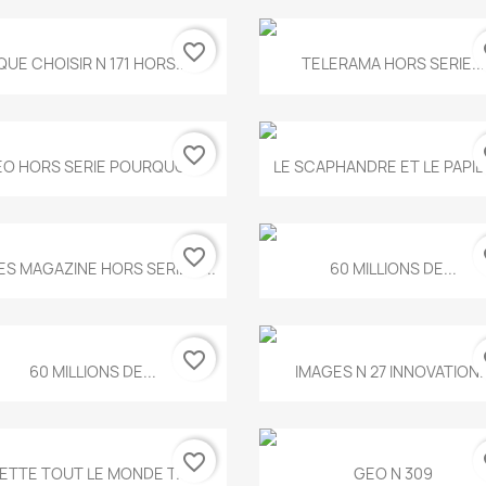
favorite_border
fa
Aperçu rapide
Aperçu rapide


QUE CHOISIR N 171 HORS...
TELERAMA HORS SERIE...
favorite_border
fa
Aperçu rapide
Aperçu rapide


O HORS SERIE POURQUOI...
LE SCAPHANDRE ET LE PAPI
favorite_border
fa
Aperçu rapide
Aperçu rapide


ES MAGAZINE HORS SERIE N...
60 MILLIONS DE...
favorite_border
fa
Aperçu rapide
Aperçu rapide


60 MILLIONS DE...
IMAGES N 27 INNOVATION..
favorite_border
fa
Aperçu rapide
Aperçu rapide


ETTE TOUT LE MONDE T.546
GEO N 309