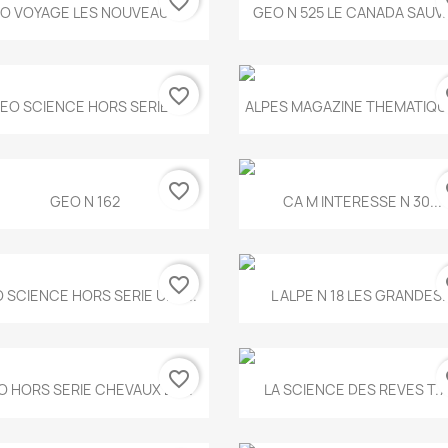
favorite_border
fa
Aperçu rapide
Aperçu rapide


O VOYAGE LES NOUVEAUX...
GEO N 525 LE CANADA SAUV
favorite_border
fa
Aperçu rapide
Aperçu rapide


EO SCIENCE HORS SERIE...
ALPES MAGAZINE THEMATIQUE
favorite_border
fa
Aperçu rapide
Aperçu rapide


GEO N 162
CA M INTERESSE N 30...
favorite_border
fa
Aperçu rapide
Aperçu rapide


 SCIENCE HORS SERIE UNE...
L ALPE N 18 LES GRANDES..
favorite_border
fa
Aperçu rapide
Aperçu rapide


O HORS SERIE CHEVAUX ET...
LA SCIENCE DES REVES T.7