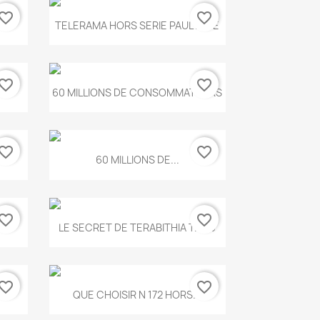
vorite_border
favorite_border
Aperçu rapide

.
TELERAMA HORS SERIE PAUL KLEE
vorite_border
favorite_border
Aperçu rapide

...
60 MILLIONS DE CONSOMMATEURS
vorite_border
favorite_border
Aperçu rapide

60 MILLIONS DE...
vorite_border
favorite_border
Aperçu rapide

..
LE SECRET DE TERABITHIA T.560
vorite_border
favorite_border
Aperçu rapide

...
QUE CHOISIR N 172 HORS...