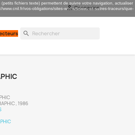
(petits fichiers texte) permettent de suivre votre navigation, actualiser

Connexion
://www.cnil.fr/vos-obligations/sites-web-cookies-et-autres-traceurs/que-
search
lecteurs
APHIC
APHIC
APHIC , 1986
S
PHIC