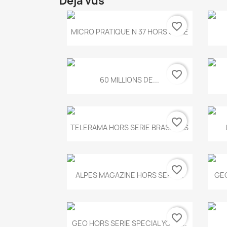
Déjà vus
favorite_border
Aperçu rapide

MICRO PRATIQUE N 37 HORS SERIE
favorite_border
Aperçu rapide

60 MILLIONS DE...
favorite_border
Aperçu rapide

TELERAMA HORS SERIE BRASSENS
favorite_border
Aperçu rapide

ALPES MAGAZINE HORS SERIE...
GEO
favorite_border
Aperçu rapide

GEO HORS SERIE SPECIAL YOGA...