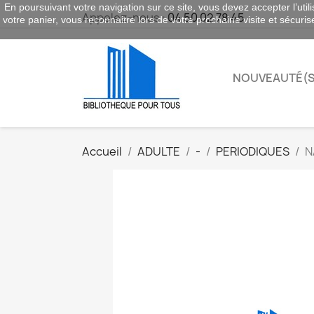
En poursuivant votre navigation sur ce site, vous devez accepter l’utili
Appelez-nous :
04 50 02 78 45
votre panier, vous reconnaitre lors de votre prochaine visite et sécuri
NOUVEAUTÉ(S
Accueil
ADULTE
-
PERIODIQUES
N