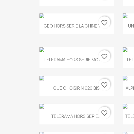
favorite_border
Aperçu rapide

GEO HORS SERIE LA CHINE T.497
UN
favorite_border
Aperçu rapide

TELERAMA HORS SERIE MOZART
TEL
favorite_border
Aperçu rapide

QUE CHOISIR N 620 BIS
ALP
favorite_border
Aperçu rapide

TELERAMA HORS SERIE...
TEL