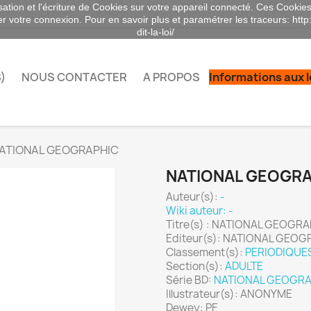
sation et l'écriture de Cookies sur votre appareil connecté. Ces Cookies 
ser votre connexion. Pour en savoir plus et paramétrer les traceurs: http
dit-la-loi/
)
NOUS CONTACTER
A PROPOS
Informations aux 
ATIONAL GEOGRAPHIC
NATIONAL GEOGR
Auteur(s):
-
Wiki auteur: -
Titre(s) : NATIONAL GEOGR
Editeur(s): NATIONAL GEOGR
Classement(s):
PERIODIQUE
Section(s):
ADULTE
Série BD:
NATIONAL GEOGRA
Illustrateur(s): ANONYME
Dewey: PE