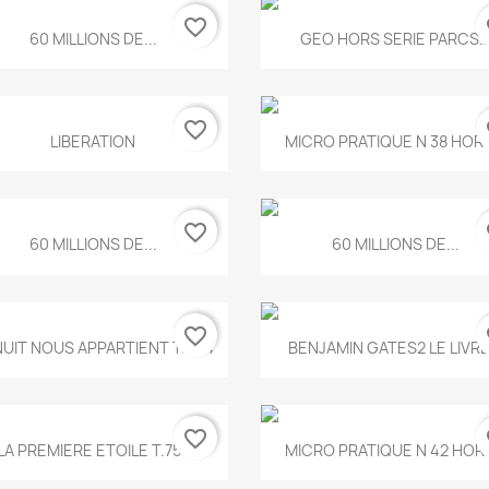
favorite_border
fa
Aperçu rapide
Aperçu rapide


60 MILLIONS DE...
GEO HORS SERIE PARCS..
favorite_border
fa
Aperçu rapide
Aperçu rapide


LIBERATION
MICRO PRATIQUE N 38 HORS
favorite_border
fa
Aperçu rapide
Aperçu rapide


60 MILLIONS DE...
60 MILLIONS DE...
favorite_border
fa
Aperçu rapide
Aperçu rapide


NUIT NOUS APPARTIENT T.634
BENJAMIN GATES2 LE LIVRE.
favorite_border
fa
Aperçu rapide
Aperçu rapide


LA PREMIERE ETOILE T.755
MICRO PRATIQUE N 42 HORS