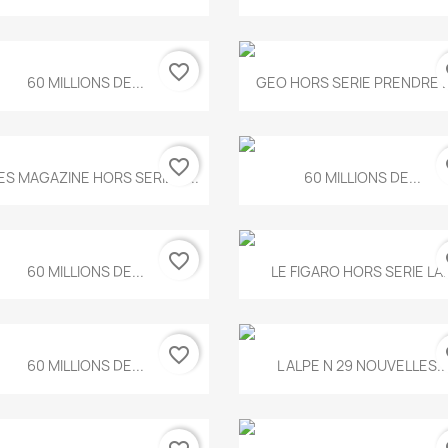
favorite_border
fa
Aperçu rapide
Aperçu rapide


60 MILLIONS DE...
GEO HORS SERIE PRENDRE LE
favorite_border
fa
Aperçu rapide
Aperçu rapide


ES MAGAZINE HORS SERIE N...
60 MILLIONS DE...
favorite_border
fa
Aperçu rapide
Aperçu rapide


60 MILLIONS DE...
LE FIGARO HORS SERIE LA..
favorite_border
fa
Aperçu rapide
Aperçu rapide


60 MILLIONS DE...
L ALPE N 29 NOUVELLES..