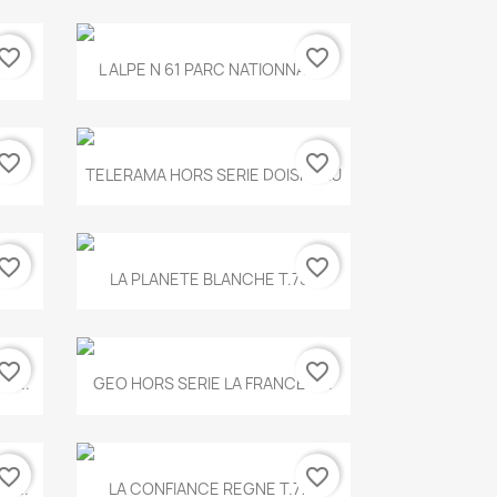
vorite_border
favorite_border
Aperçu rapide

.
L ALPE N 61 PARC NATIONNAL...
vorite_border
favorite_border
Aperçu rapide

TELERAMA HORS SERIE DOISNEAU
vorite_border
favorite_border
Aperçu rapide

.
LA PLANETE BLANCHE T.785
vorite_border
favorite_border
Aperçu rapide

E...
GEO HORS SERIE LA FRANCE A...
vorite_border
favorite_border
Aperçu rapide

X...
LA CONFIANCE REGNE T.778