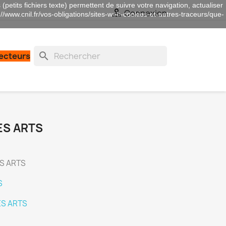
(petits fichiers texte) permettent de suivre votre navigation, actualiser

Connexion
://www.cnil.fr/vos-obligations/sites-web-cookies-et-autres-traceurs/que-
search
lecteurs
ES ARTS
ES ARTS
S
S ARTS