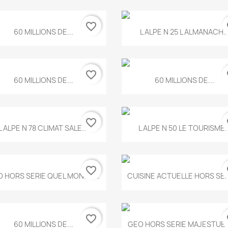
favorite_border
fa
Aperçu rapide
Aperçu rapide


60 MILLIONS DE...
L ALPE N 25 L ALMANACH..
favorite_border
fa
Aperçu rapide
Aperçu rapide


60 MILLIONS DE...
60 MILLIONS DE...
favorite_border
fa
Aperçu rapide
Aperçu rapide


L ALPE N 78 CLIMAT SALE...
L ALPE N 50 LE TOURISME..
favorite_border
fa
Aperçu rapide
Aperçu rapide


 HORS SERIE QUEL MONDE...
CUISINE ACTUELLE HORS SERI
favorite_border
fa
Aperçu rapide
Aperçu rapide


60 MILLIONS DE...
GEO HORS SERIE MAJESTUEU