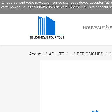
En poursuivant votre navigation sur ce site, vous devez accepter l’utili
Appelez-nous :
04 50 02 78 45
votre panier, vous reconnaitre lors de votre prochaine visite et sécuri
NOUVEAUTÉ(S
Accueil
ADULTE
-
PERIODIQUES
C