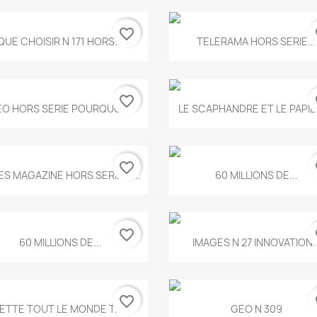
favorite_border
fa
Aperçu rapide
Aperçu rapide


QUE CHOISIR N 171 HORS...
TELERAMA HORS SERIE...
favorite_border
fa
Aperçu rapide
Aperçu rapide


O HORS SERIE POURQUOI...
LE SCAPHANDRE ET LE PAPI
favorite_border
fa
Aperçu rapide
Aperçu rapide


ES MAGAZINE HORS SERIE N...
60 MILLIONS DE...
favorite_border
fa
Aperçu rapide
Aperçu rapide


60 MILLIONS DE...
IMAGES N 27 INNOVATION..
favorite_border
fa
Aperçu rapide
Aperçu rapide


ETTE TOUT LE MONDE T.546
GEO N 309