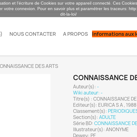
sation et l'écriture de Cookies sur votre appareil connecté. Ces Cookies 
ser votre connexion. Pour en savoir plus et paramétrer les traceurs: http
dit-la-loi/
)
NOUS CONTACTER
A PROPOS
Informations aux 
ONNAISSANCE DES ARTS
CONNAISSANCE D
Auteur(s):
-
Wiki auteur: -
Titre(s) : CONNAISSANCE D
Editeur(s): EURICA S A , 1988
Classement(s):
PERIODIQUE
Section(s):
ADULTE
Série BD:
CONNAISSANCE DE
Illustrateur(s): ANONYME
Dewey: PE