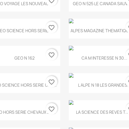
favorite_border
fa
Aperçu rapide
Aperçu rapide


O VOYAGE LES NOUVEAUX...
GEO N 525 LE CANADA SAUV
favorite_border
fa
Aperçu rapide
Aperçu rapide


EO SCIENCE HORS SERIE...
ALPES MAGAZINE THEMATIQUE
favorite_border
fa
Aperçu rapide
Aperçu rapide


GEO N 162
CA M INTERESSE N 30...
favorite_border
fa
Aperçu rapide
Aperçu rapide


 SCIENCE HORS SERIE UNE...
L ALPE N 18 LES GRANDES..
favorite_border
fa
Aperçu rapide
Aperçu rapide


O HORS SERIE CHEVAUX ET...
LA SCIENCE DES REVES T.7