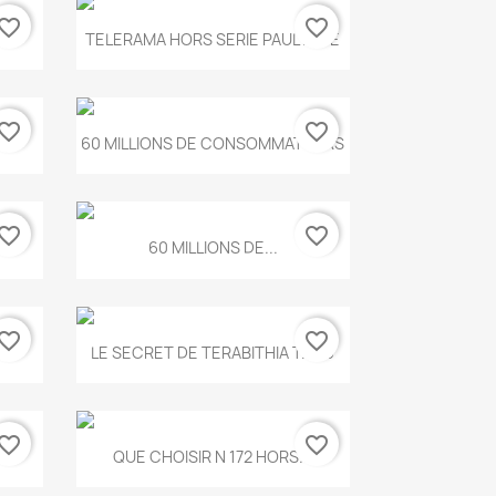
vorite_border
favorite_border
Aperçu rapide

.
TELERAMA HORS SERIE PAUL KLEE
vorite_border
favorite_border
Aperçu rapide

...
60 MILLIONS DE CONSOMMATEURS
vorite_border
favorite_border
Aperçu rapide

60 MILLIONS DE...
vorite_border
favorite_border
Aperçu rapide

..
LE SECRET DE TERABITHIA T.560
vorite_border
favorite_border
Aperçu rapide

...
QUE CHOISIR N 172 HORS...