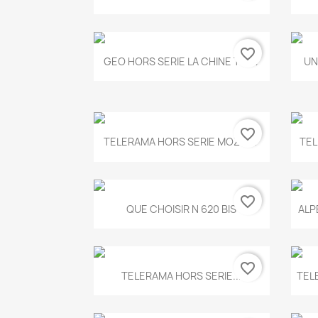
favorite_border
Aperçu rapide

GEO HORS SERIE LA CHINE T.497
UN
favorite_border
Aperçu rapide

TELERAMA HORS SERIE MOZART
TEL
favorite_border
Aperçu rapide

QUE CHOISIR N 620 BIS
ALP
favorite_border
Aperçu rapide

TELERAMA HORS SERIE...
TEL