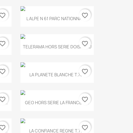
vorite_border
favorite_border
Aperçu rapide

.
L ALPE N 61 PARC NATIONNAL...
vorite_border
favorite_border
Aperçu rapide

TELERAMA HORS SERIE DOISNEAU
vorite_border
favorite_border
Aperçu rapide

.
LA PLANETE BLANCHE T.785
vorite_border
favorite_border
Aperçu rapide

E...
GEO HORS SERIE LA FRANCE A...
vorite_border
favorite_border
Aperçu rapide

X...
LA CONFIANCE REGNE T.778