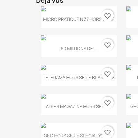
Déjà vus
favorite_border
Aperçu rapide

MICRO PRATIQUE N 37 HORS SERIE
favorite_border
Aperçu rapide

60 MILLIONS DE...
favorite_border
Aperçu rapide

TELERAMA HORS SERIE BRASSENS
favorite_border
Aperçu rapide

ALPES MAGAZINE HORS SERIE...
GEO
favorite_border
Aperçu rapide

GEO HORS SERIE SPECIAL YOGA...