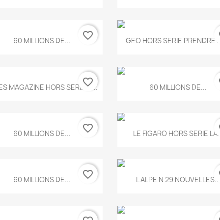
favorite_border
fa
Aperçu rapide
Aperçu rapide


60 MILLIONS DE...
GEO HORS SERIE PRENDRE LE
favorite_border
fa
Aperçu rapide
Aperçu rapide


ES MAGAZINE HORS SERIE N...
60 MILLIONS DE...
favorite_border
fa
Aperçu rapide
Aperçu rapide


60 MILLIONS DE...
LE FIGARO HORS SERIE LA..
favorite_border
fa
Aperçu rapide
Aperçu rapide


60 MILLIONS DE...
L ALPE N 29 NOUVELLES..