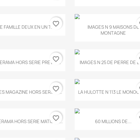
favorite_border
fa
Aperçu rapide
Aperçu rapide


E FAMILLE DEUX EN UN T.675
IMAGES N 9 MAISONS DE
MONTAGNE
favorite_border
fa
Aperçu rapide
Aperçu rapide


ERAMA HORS SERIE PREVERT
IMAGES N 25 DE PIERRE DE 
favorite_border
fa
Aperçu rapide
Aperçu rapide


ES MAGAZINE HORS SERIE N...
LA HULOTTE N 113 LE MONOCL
favorite_border
fa
Aperçu rapide
Aperçu rapide


ERAMA HORS SERIE MATISSE...
60 MILLIONS DE...