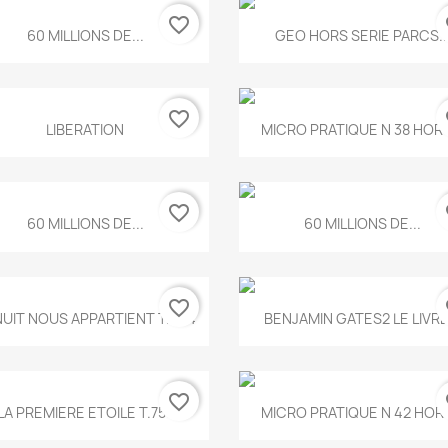
favorite_border
fa
Aperçu rapide
Aperçu rapide


60 MILLIONS DE...
GEO HORS SERIE PARCS..
favorite_border
fa
Aperçu rapide
Aperçu rapide


LIBERATION
MICRO PRATIQUE N 38 HORS
favorite_border
fa
Aperçu rapide
Aperçu rapide


60 MILLIONS DE...
60 MILLIONS DE...
favorite_border
fa
Aperçu rapide
Aperçu rapide


NUIT NOUS APPARTIENT T.634
BENJAMIN GATES2 LE LIVRE.
favorite_border
fa
Aperçu rapide
Aperçu rapide


LA PREMIERE ETOILE T.755
MICRO PRATIQUE N 42 HORS